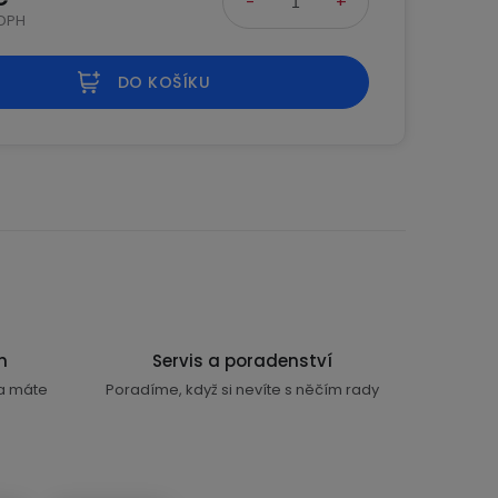
 DPH
na:
DO KOŠÍKU
n
Servis a poradenství
ra máte
Poradíme, když si nevíte s něčím rady