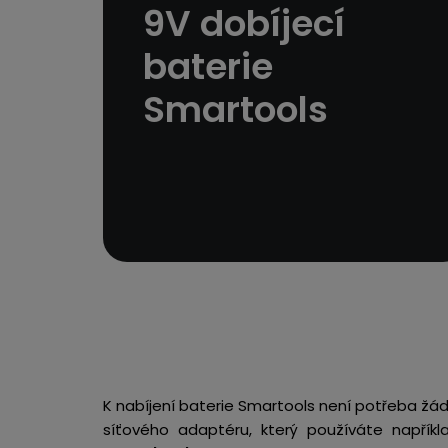
9V dobíjecí
baterie
Smartools
K nabíjení baterie Smartools není potřeba žá
síťového adaptéru, který používáte napříkla