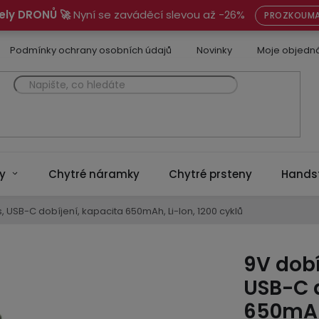
ely DRONŮ 🚀
Nyní se zaváděcí slevou až -26%
PROZKOUMA
Podmínky ochrany osobních údajů
Novinky
Moje objedn
y
Chytré náramky
Chytré prsteny
Hands
, USB-C dobíjení, kapacita 650mAh, Li-Ion, 1200 cyklů
9V dobí
USB-C d
650mAh,