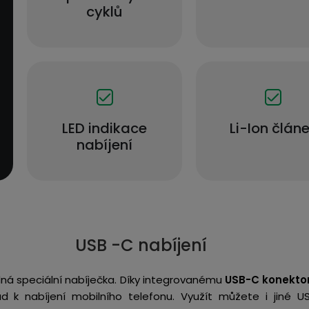
cyklů
LED indikace
Li-Ion člán
nabíjení
USB -C nabíjení
dná speciální nabíječka. Díky integrovanému
USB-C konekto
d k nabíjení mobilního telefonu. Využít můžete i jiné U