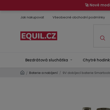
Přejít
🚀 Nové mod
na
obsah
Jak nakupovat
Všeobecné obchodní podmínky
Bezdrátová sluchátka
Chytré hodink
Domů
Baterie a nabíjení
/
9V dobíjecí baterie Smartools
/