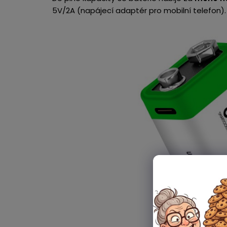
5V/2A (napájecí adaptér pro mobilní telefon).