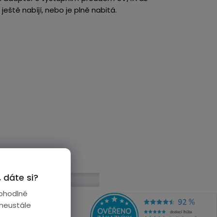
ještě nabíjí, nebo je plně nabitá.
 dáte si?
ohodlné
 neustále