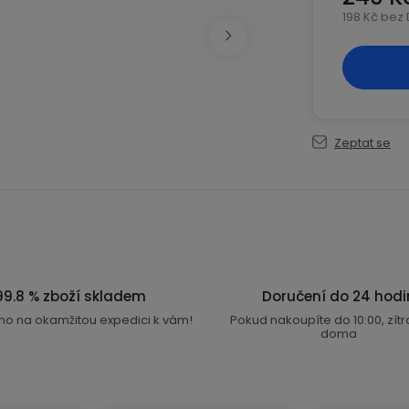
198 Kč bez
Měrná ce
Zeptat se
99.8 % zboží skladem
Doručení do 24 hodi
no na okamžitou expedici k vám!
Pokud nakoupíte do 10:00, zít
doma