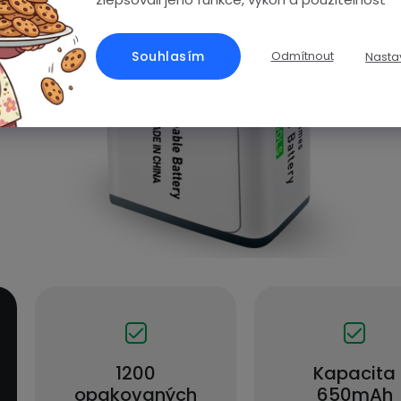
Souhlasím
Odmítnout
Nasta
1200
Kapacita
opakovaných
650mAh