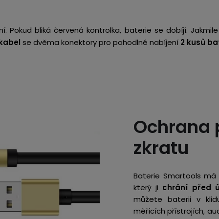
í. Pokud bliká červená kontrolka, baterie se dobíjí. Jakmile
kabel
se dvěma konektory pro pohodlné nabíjení
2 kusů ba
Ochrana p
zkratu
Baterie Smartools má 
který ji
chrání před 
můžete baterii v kli
měřících přístrojích, a