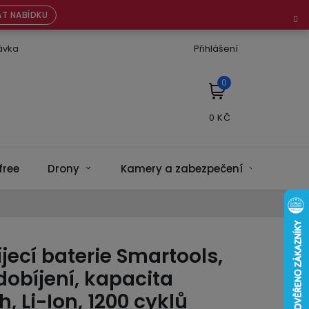
T NABÍDKU
ávka
Přihlášení
NÁKUPNÍ
KOŠÍK
free
Drony
Kamery a zabezpečení
Bate
jecí baterie Smartools,
obíjení, kapacita
 Li-Ion, 1200 cyklů