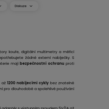
Diskuze
ory kouře, digitální multimetry a měřicí
epotřebujete žádné externí nabíječky. S
aterie mají
bezpečnostní ochranu
proti
s až
1200 nabíjecími cykly
bez znatelné
lní pro dlouhodobé a spolehlivé používání
ecí adaptér s výstupním proudem 5V/1A až