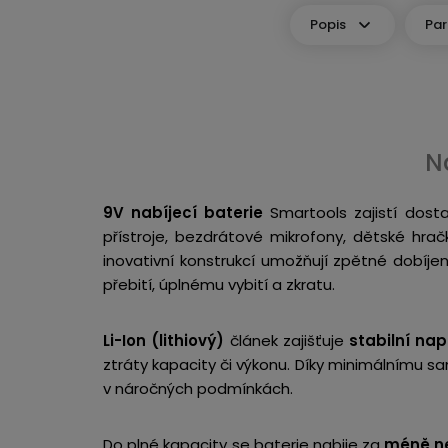
Popis
Pa
N
9V nabíjecí baterie
Smartools zajistí dosta
přístroje, bezdrátové mikrofony, dětské hra
inovativní konstrukcí umožňují zpětné dobíje
přebití, úplnému vybití a zkratu.
Li-Ion (
lithiový)
článek zajišťuje
stabilní nap
ztráty kapacity či výkonu. Díky minimálnímu s
v náročných podmínkách.
Do plné kapacity se baterie nabije za
méně ne