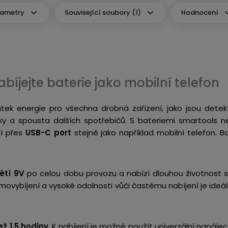
rametry
Související soubory (1)
Hodnocení
abíjejte baterie jako mobilní telefon
tek energie pro všechna drobná zařízení, jako jsou detekt
čky a spousta dalších spotřebičů. S bateriemi smartools n
ní přes
USB-C port
stejně jako například mobilní telefon. B
ětí 9V
po celou dobu provozu a nabízí dlouhou životnost 
amovybíjení a vysoké odolnosti vůči častému nabíjení je ideá
ž 1,5 hodiny
. K nabíjení je možné použít univerzální napáj