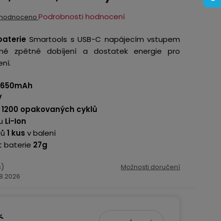
ěrné
Podrobnosti hodnocení
hodnoceno
ocení
baterie
Smartools s USB-C napájecím vstupem
ktu
adné zpětné dobíjení a dostatek energie pro
ení.
650mAh
V
iček.
t
1200 opakovaných cyklů
u
Li-Ion
sů
1 kus
v balení
 baterie
27g
s)
Možnosti doručení
.8.2026
č