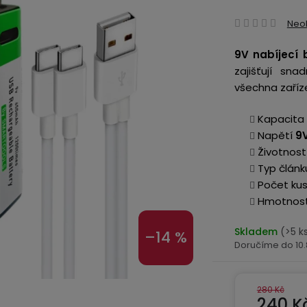
Prům
Neo
hodn
9V nabíjecí 
produ
zajišťují sn
je
všechna zaříz
0,0
z
Kapacita
5
Napětí
9
hvězd
Životnos
Typ článk
Počet ku
Hmotnost
Skladem
(>5 k
–14 %
10
280 Kč
240 K