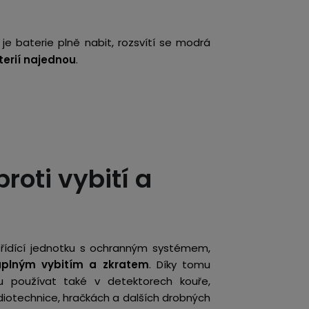
 je baterie plně nabit, rozsvítí se modrá
terií najednou
.
roti vybití a
řídící jednotku s ochranným systémem,
úplným vybitím a zkratem
. Díky tomu
du používat také v detektorech kouře,
udiotechnice, hračkách a dalších drobných