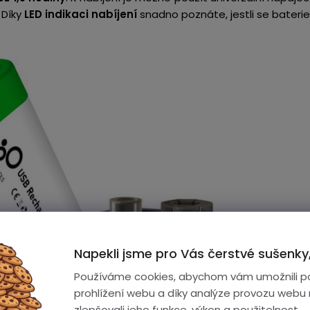
 Díky
LED indikaci nabíjení
snadno poznáte, jestli se baterie 
Napekli jsme pro Vás čerstvé sušenky,
Používáme cookies, abychom vám umožnili p
prohlížení webu a díky analýze provozu webu
zlepšovali jeho funkce, výkon a použitelnost