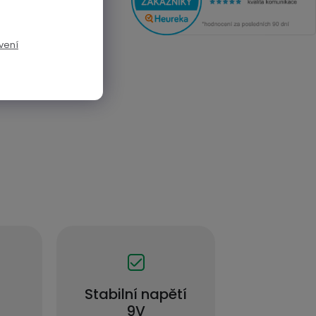
vení
Stabilní napětí
9V