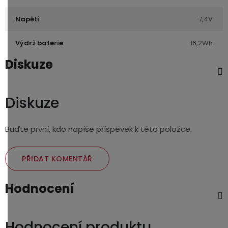
Napětí
7,4V
Výdrž baterie
16,2Wh
Diskuze
Diskuze
Buďte první, kdo napíše příspěvek k této položce.
PŘIDAT KOMENTÁŘ
Hodnocení
Hodnocení produktu