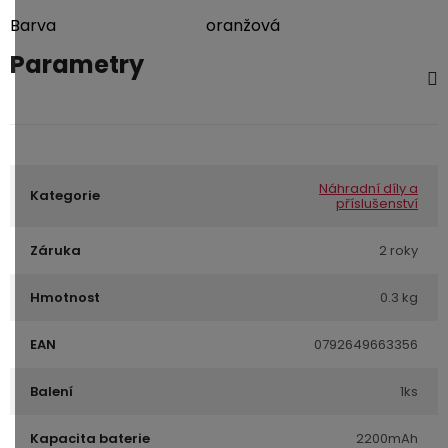
3,5mm
Barva
oranžová
JACK
Parametry
Redukce
Náhradní díly a
Kategorie
příslušenství
Záruka
2 roky
Hmotnost
0.3 kg
EAN
0792649663356
Balení
1ks
Kapacita baterie
2200mAh