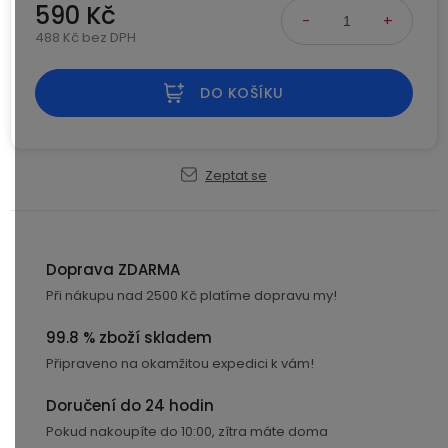
Kamerové
590 Kč
displejem
Sada
systémy
Paměti
Příslušenství
488 Kč bez DPH
se
a
Měrná cena:
2
úložiště
Příslušenství
bateriemi
DO KOŠÍKU
ke
kamerám
Paměťové
Napájecí
Sada
karty
kabely
se
Zeptat se
3
Externí
USB-
Esenciální
bateriemi
SSD
A
oleje
disky
/
Náhradní
USB-
Doprava ZDARMA
Doplňkové
díly
C
služby
Při nákupu nad 2500 Kč platíme dopravu my!
a
příslušenství
USB-
99.8 % zboží skladem
Značky
A
Připraveno na okamžitou expedici k vám!
/
mini
ANRAN
Doručení do 24 hodin
USB
Pokud nakoupíte do 10:00, zítra máte doma