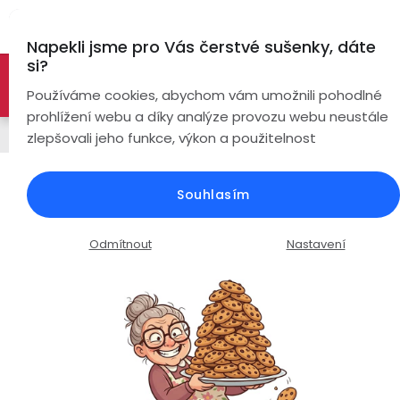
Přejít
Hl
na
Napekli jsme pro Vás čerstvé sušenky, dáte
obsah
si?
🚀 Nové modely DRONŮ 🚀
Nyní se zaváděcí slevou až
Bezdrátová
Používáme cookies, abychom vám umožnili pohodlné
sluchátka
-26%
PROZKOUMAT NABÍDKU
prohlížení webu a díky analýze provozu webu neustále
Náhradní díly a příslušenství
zlepšovali jeho funkce, výkon a použitelnost
True
Chytré
Wireless
hodinky
Baterie pro dron Visu L900 Pro SE
Souhlasím
2023 / 2200mAh / 7.4V / 16,2Wh /
Pecky
Dámské
Chytré
oranžová
náramky
Odmítnout
Nastavení
Špunty
Pánské
Průměrné
Podrobnosti hodnocení
Neohodnoceno
Chytré
hodnocení
prsteny
Do
Dětské
produktu
uší
je
Handsfree
0,0
Pro
z
Ear
Seniory
Hook
Drony
5