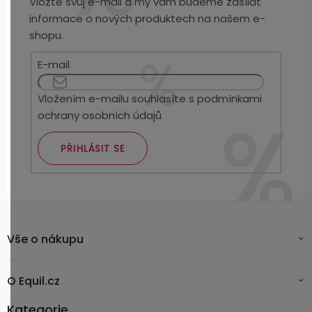
Vložte svůj e-mail a my vám budeme zasílat
informace o nových produktech na našem e-
shopu.
E-mail
Vložením e-mailu souhlasíte s
podmínkami
ochrany osobních údajů
PŘIHLÁSIT SE
Vše o nákupu
O Equil.cz
Kategorie