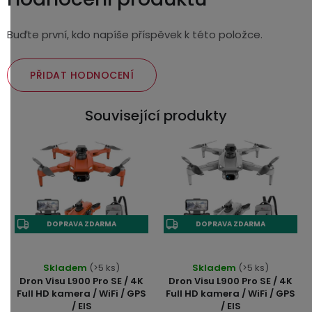
Buďte první, kdo napíše příspěvek k této položce.
PŘIDAT HODNOCENÍ
Související produkty
DOPRAVA ZDARMA
DOPRAVA ZDARMA
Průměrné
Skladem
(>5 ks)
Skladem
(>5 ks)
hodnocení
Dron Visu L900 Pro SE / 4K
Dron Visu L900 Pro SE / 4K
produktu
Full HD kamera / WiFi / GPS
Full HD kamera / WiFi / GPS
/ EIS
/ EIS
je