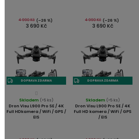
4,5
z
5
4 990 Kč
4 990 Kč
(–26 %)
(–26 %)
3 690 Kč
3 690 Kč
hvězdiček.
DOPRAVA ZDARMA
DOPRAVA ZDARMA
Průměrné
Průměrné
Skladem
hodnocení
(>5 ks)
Skladem
(>5 ks)
hodnocení
Dron Visu L900 Pro SE / 4K
Dron Visu L900 Pro SE / 4K
produktu
produktu
Full HDkamera / WiFi / GPS /
Full HD kamera / WiFi / GPS
je
EIS
/ EIS
je
4,2
4,5
z
z
5