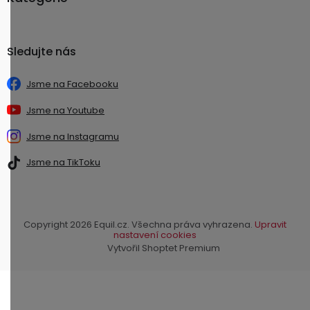
Sledujte nás
Jsme na Facebooku
Jsme na Youtube
Jsme na Instagramu
Jsme na TikToku
Copyright 2026
Equil.cz
. Všechna práva vyhrazena.
Upravit
nastavení cookies
Vytvořil Shoptet Premium