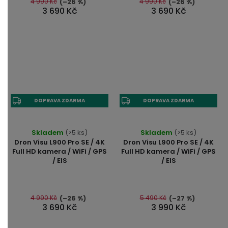
5
4 990 Kč
4 990 Kč
(–26 %)
(–26 %)
hvězdiček.
3 690 Kč
3 690 Kč
hvězdiček.
DOPRAVA ZDARMA
DOPRAVA ZDARMA
Průměrné
Průměrné
Skladem
(>5 ks)
Skladem
(>5 ks)
hodnocení
hodnocení
Dron Visu L900 Pro SE / 4K
Dron Visu L900 Pro SE / 4K
produktu
produktu
Full HD kamera / WiFi / GPS
Full HD kamera / WiFi / GPS
/ EIS
/ EIS
je
je
4,8
4,8
z
z
5
5
4 990 Kč
5 490 Kč
(–26 %)
(–27 %)
3 690 Kč
3 990 Kč
hvězdiček.
hvězdiček.