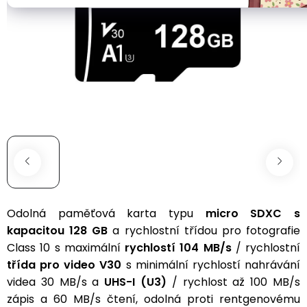
Sportovní
Ear
Drony
Kamery
Clip
s
a
Zdravotní
GPS
zabezpečení
Bone
Chytré
Conduction
Kategorie
Wifi
Baterie
hodinky
A1
kamery
a
podle
do
nabíjení
Air
249g
Conduction
Bateriové
Řemínky
WiFi
Batérie
Bluetooth
Drony
kamery
reproduktory
Herní
pro
Napájecí
sluchátka
děti
kabely
Odolná paměťová karta typu
micro SDXC s
Bateriové
Výrobníky
4G
kapacitou 128 GB
na
a rychlostní třídou pro fotografie
Sportovní
Sada
kamery
zmrzlinu
Ochranné
Class 10
s maximální
rychlostí 104 MB/s
/ rychlostní
sluchátka
s
(SIM
a
fólie
třída pro video
V30
s minimální rychlostí nahrávání
1
karta)
ledovou
a
videa 30 MB/s a
UHS-I (U3)
/ rychlost až 100 MB/s
baterií
tříšť
S
skla
zápis a 60 MB/s čtení
, odolná proti rentgenovému
dotykovým