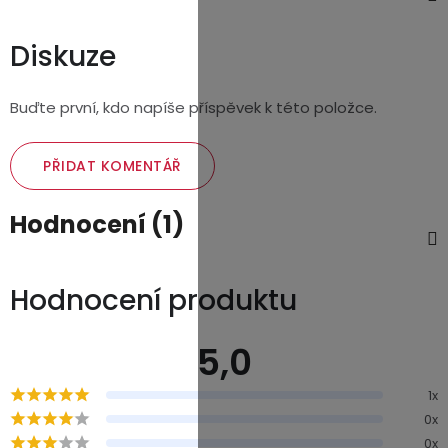
Diskuze
Buďte první, kdo napíše příspěvek k této položce.
PŘIDAT KOMENTÁŘ
Hodnocení (1)
Hodnocení produktu
5,0
Průměrné
1x
hodnocení
0x
produktu
je
0x