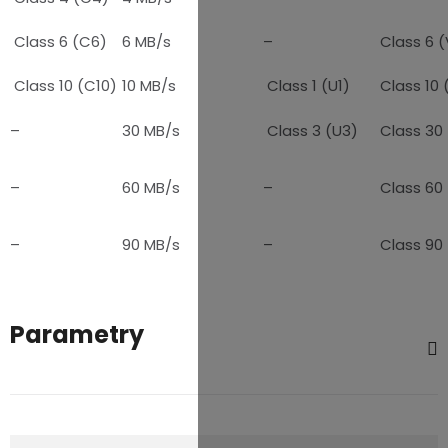
Class 6 (C6)
6 MB/s
–
Class 6 (
Class 10 (C10)
10 MB/s
Class 1 (U1)
Class 10 
–
30 MB/s
Class 3 (U3)
Class 30
–
60 MB/s
–
Class 60
–
90 MB/s
–
Class 90
Parametry