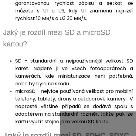
garantovanou rychlost zápisu a setkat se
můžete s U1 a U3, kdy U1 znamená nejnižší
rychlost 10 MB/s a U3 30 MB/s.
Jaký je rozdíl mezi SD a microSD
kartou?
SD – standardní a nejpoužívanější velikost SD
karet. Najdete ji ve všech fotoaparátech a
kamerách, kde miniaturizace není potřebná,
nebo by byla na škodu.
microSD – nejvíce používaná velikost pro mobilní
telefony, tablety, drony a outdoorové kamery. V
naprosté většině případů se dodává spolu s
adaptérem na standardní rozměr, takže pak lze
kartu využít stejně jako velkou SD kartu.
Jaký je rozdíl mezi SD, SDHC, SDXC