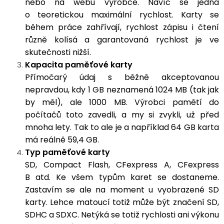
nebo na webu výrobce. Navíc se jedná
o teoretickou maximální rychlost. Karty se
během práce zahřívají, rychlost zápisu i čtení
různě kolísá a garantovaná rychlost je ve
skutečnosti nižší.
Kapacita paměťové karty
Přímočarý údaj s běžně akceptovanou
nepravdou, kdy 1 GB neznamená 1024 MB (tak jak
by měl), ale 1000 MB. Výrobci pamětí do
počítačů toto zavedli, a my si zvykli, už před
mnoha lety. Tak to ale je a například 64 GB karta
má reálně 59,4 GB.
Typ paměťové karty
SD, Compact Flash, CFexpress A, CFexpress
B atd. Ke všem typům karet se dostaneme.
Zastavím se ale na moment u vyobrazené SD
karty. Lehce matoucí totiž může být značení SD,
SDHC a SDXC. Netýká se totiž rychlosti ani výkonu