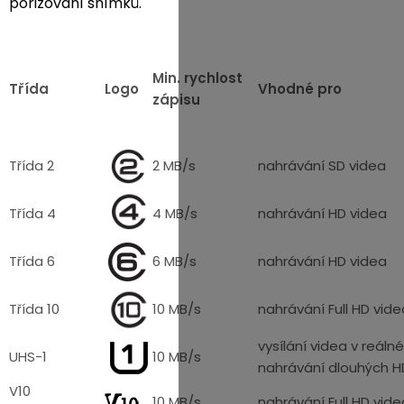
pořizování snímků.
Min. rychlost
Třída
Logo
Vhodné pro
zápisu
Třída 2
2 MB/s
nahrávání SD videa
Třída 4
4 MB/s
nahrávání HD videa
Třída 6
6 MB/s
nahrávání HD videa
Třída 10
10 MB/s
nahrávání Full HD vide
vysílání videa v reál
UHS-1
10 MB/s
nahrávání dlouhých H
V10
10 MB/s
nahrávání Full HD vide