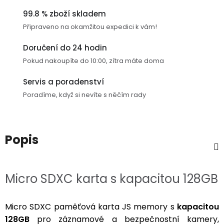
USB-
99.8 % zboží skladem
A
Připraveno na okamžitou expedici k vám!
/
Lightning
Doručení do 24 hodin
Pokud nakoupíte do 10:00, zítra máte doma
Nabíjecí
adaptéry
Servis a poradenství
Poradíme, když si nevíte s něčím rady
USB-
C
/
Popis
USB-
C
Micro SDXC karta s kapacitou 128GB
USB-
C
/
Micro SDXC paměťová karta JS memory s
kapacitou
Lightning
128GB
pro záznamové a bezpečnostní kamery,