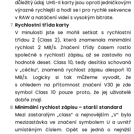
důležitý údaj. UHS-II karty jsou oproti jedničkovým
výrazně rychlejší a hodí se i pro rychlé sekvence
v RAW a natáčení videí s vysokým bitrate.
Rychlostní třída karty
V minulosti jste se mohli setkat s rychlostní
třídou 2 (Class 2), která znamenala minimální
rychlost 2 MB/s. Značení třídy časem rostlo
společně s rychlostí zápisu, až se zastavilo na
hodnotě deset. Class 10, tedy desítka schovaná
v „céčku“, znamená rychlost zápisu alespoň 10
MB/s. Logicky si tak můžeme vyvodit, že
s ohledem na přítomnost značení V30 je zde
symbol Class 10 pouze proto, že jej uživatelé
dobře znají.
Minimální rychlost zápisu – starší standard
Mezi zastaralým „class“ a nejnovějším „V“ byla
mezizastávka ve značení symbolem U a uvnitř
umístěným číslem. Opět se jedná o nejnižší