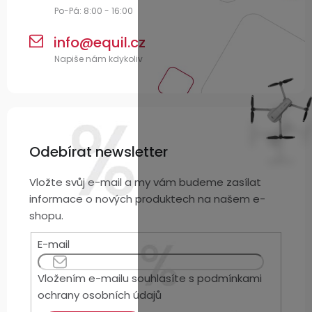
info
@
equil.cz
Odebírat newsletter
Vložte svůj e-mail a my vám budeme zasílat
informace o nových produktech na našem e-
shopu.
E-mail
Vložením e-mailu souhlasíte s
podmínkami
ochrany osobních údajů