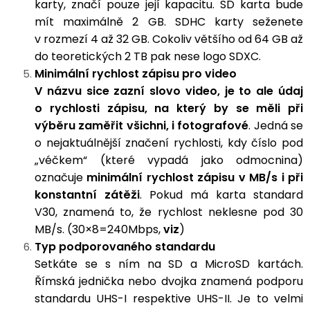
karty, značí pouze její kapacitu. SD karta bude
mít maximálně 2 GB. SDHC karty seženete
v rozmezí 4 až 32 GB. Cokoliv většího od 64 GB až
do teoretických 2 TB pak nese logo SDXC.
Minimální rychlost zápisu pro video
V názvu sice zazní slovo video, je to ale údaj
o rychlosti zápisu, na který by se měli při
výběru zaměřit všichni, i fotografové
. Jedná se
o nejaktuálnější značení rychlosti, kdy číslo pod
„véčkem“ (které vypadá jako odmocnina)
označuje
minimální rychlost zápisu v MB/s i při
konstantní zátěži
. Pokud má karta standard
V30, znamená to, že rychlost neklesne pod 30
MB/s. (30×8=240Mbps,
viz
)
Typ podporovaného standardu
Setkáte se s ním na SD a MicroSD kartách.
Římská jednička nebo dvojka znamená podporu
standardu UHS-I respektive UHS-II. Je to velmi