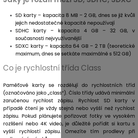
SD karty
– kapacita 8 MB – 2 GB, dnes se již kvůli
jejich nedostatečné kapacitě nepoužívají
SDHC karty
– kapacita 4 GB – 32 GB, v
současnosti nejvyužívanější
SDXC karty
– kapacita 64 GB – 2 TB (teoretické
maximum, dnes se setkáte maximálně s 512 GB)
Co je rychlostní třída Class
Paměťové karty se rozdělují do rychlostních tříd
(označováno jako „class“). Číslo třídy udává minimální
zaručenou rychlost zápisu. Rychlost SD karty v
případě čtení je vždy stejná nebo vyšší než rychlost
zápisu. Pokud plánujete pořizovat fotky ve vysokém
rozlišení nebo
4K video
, je důležité pořídit si kartu s
vyšší rychlostí zápisu. Omezíte tím prodlevy při