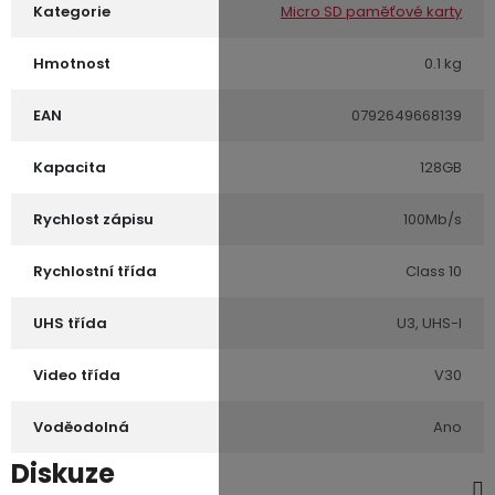
Kategorie
Micro SD paměťové karty
Hmotnost
0.1 kg
EAN
0792649668139
Kapacita
128GB
Rychlost zápisu
100Mb/s
Rychlostní třída
Class 10
UHS třída
U3, UHS-I
Video třída
V30
Voděodolná
Ano
Diskuze