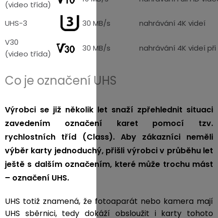
(video třída)
UHS-3
30 MB/s
nahrávání 4K videí
V30
30 MB/s
nahrávání 4K videí při
(video třída)
Co je označení UHS
Výrobci se již několik let snaží zpřehlednit situaci
zavedením označení karet pomocí tzv.
rychlostních tříd (Class). Aby zákazníci neměli
výběr karty jednoduchý, přišli výrobci v průběhu let
ještě s dalším označením, které může trochu mást
– označení UHS.
UHS totiž znamená, že fotoaparát nebo kamera mají
UHS sběrnici, tedy dokáží obsloužit i karty tohoto