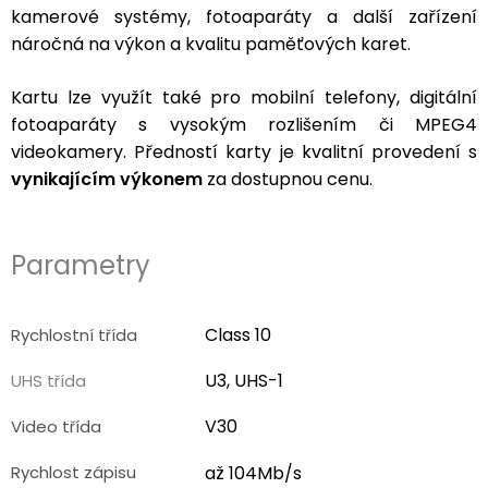
kamerové systémy, fotoaparáty a další zařízení
3,5mm
náročná na výkon a kvalitu paměťových karet.
JACK
Kartu lze využít také pro mobilní telefony, digitální
Redukce
fotoaparáty s vysokým rozlišením či MPEG4
videokamery. Předností karty je kvalitní provedení s
vynikajícím výkonem
za dostupnou cenu.
Parametry
Class 10
Rychlostní třída
U3, UHS-1
UHS třída
V30
Video třída
Rychlost zápisu
až 104Mb/s