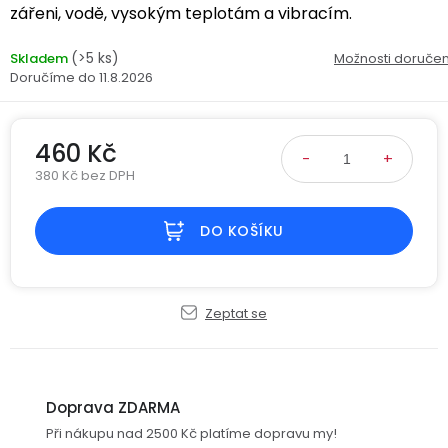
Kamerové
zářeni, vodě, vysokým teplotám a vibracím.
displejem
Sada
systémy
Paměti
Příslušenství
se
a
(>5 ks)
Skladem
Možnosti doručen
2
úložiště
Příslušenství
11.8.2026
bateriemi
ke
kamerám
Paměťové
Napájecí
Sada
karty
kabely
460 Kč
se
380 Kč bez DPH
3
Externí
USB-
Esenciální
Měrná cena:
bateriemi
SSD
A
oleje
DO KOŠÍKU
disky
/
Náhradní
USB-
Doplňkové
díly
C
služby
a
Zeptat se
příslušenství
USB-
Značky
A
/
mini
ANRAN
Doprava ZDARMA
USB
Při nákupu nad 2500 Kč platíme dopravu my!