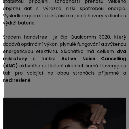
stabilitou připojení, schopností přenosu velkého
objemu dat s výrazně nižší spotřebou energie.
Výsledkem jsou stabilní, čisté a jasné hovory s dlouhou
výdrží baterie.
Srdcem handsfree je čip Qualcomm 3020, který
dodává optimální výkon, plynulé fungování a zvýšenou
energetickou efektivitu. Sluchátko má celkem
dva
mikrofony
s funkcí
Active Noise Cancelling
(ANC)
aktivního potlačení okolních šumů. Hovory jsou
tak pro volající na obou stranách příjemné a
nezkreslené.