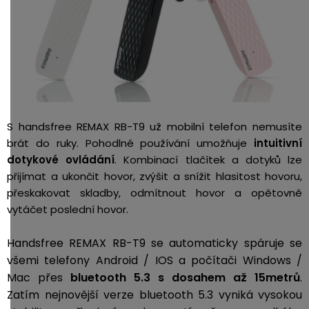
S handsfree REMAX RB-T9 už mobilní telefon nemusíte
brát do ruky. Pohodlné používání umožňuje
intuitivní
dotykové ovládání
. Kombinací tlačítek a dotyků lze
přijímat a ukončit hovor, zvýšit a snížit hlasitost hovoru,
přeskakovat skladby, odmítnout hovor a opětovně
vytáčet poslední hovor.
Handsfree REMAX RB-T9 se automaticky spáruje se
všemi telefony Android / IOS a počítači Windows /
Mac přes
bluetooth 5.3 s dosahem až 15metrů
.
Zatím nejnovější verze bluetooth 5.3 vyniká vysokou