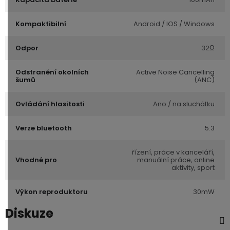
Kompaktibilní
Android / IOS / Windows
Odpor
32Ω
Odstranění okolních
Active Noise Cancelling
šumů
(ANC)
Ovládání hlasitosti
Ano / na sluchátku
Verze bluetooth
5.3
řízení, práce v kanceláří,
Vhodné pro
manuální práce, online
aktivity, sport
Výkon reproduktoru
30mW
Diskuze