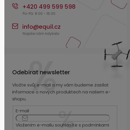
+420 499 599 598
info
@
equil.cz
Odebírat newsletter
Vložte svůj e-mail a my vám budeme zasílat
informace o nových produktech na našem e-
shopu.
E-mail
Vložením e-mailu souhlasíte s
podmínkami