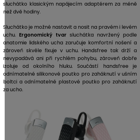
sluchátko klasickým napájecím adaptérem za méně
než dvě hodiny.
Sluchátko je možné nastavit a nosit na pravém i levém
uchu.
Ergonomický tvar
sluchátka navržený podle
anatomie lidského ucha zaručuje komfortní nošení a
zároveň skvěle fixuje v uchu. Handsfree tak drží a
nevypadává ani při rychlém pohybu, zároveň dobře
izoluje od okolního hluku. Součástí handsfree je
odnímatelné silikonové poutko pro zaháknutí v ušním
boltci a odnímatelné plastové poutko pro zaháknutí
za ucho.