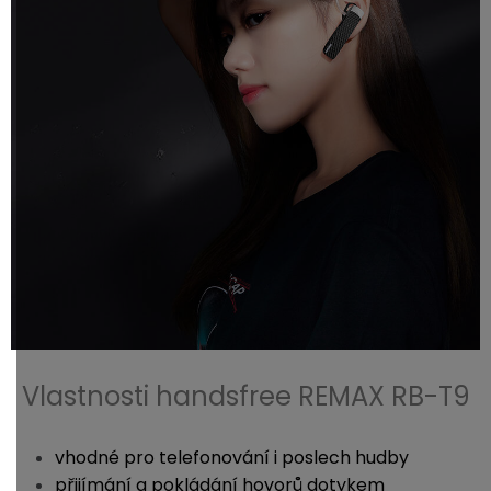
Vlastnosti handsfree REMAX RB-T9
vhodné pro telefonování i poslech hudby
přijímání a pokládání hovorů dotykem