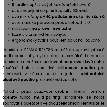
9 hodin
nepřetržitých telefonních hovorů
doba nabájení do plné kapacity 90minut
dva mikrofony s
ANC potlačením okolních šumů
automatické párování přes bluetooth 5.0.
nastavení
na pravé i levé ucho
fixuje a drží při rychlém pohybu
ergonomický tvar s poutkem do ucha i za ucho
Handsfree REMAX RB-T36 si můžete upravit přesně
podle sebe, aby bylo nošení maximálně komfortní.
Handsfree umožňuje
nastavení na pravé i levé ucho
.
Součástí balení jsou dvě
silikonová poutka
pro
zaháknutí v ušním boltci a jedno
odnímatelné
plastové poutko
pro zaháknutí za ucho.
Pokud v práci používáte osobní i firemní telefon,
oceníte funkci
multi-pairing
. Handsfree lze naráz
spárovat s bluetooth ve dvou telefonech. Nemusíte se