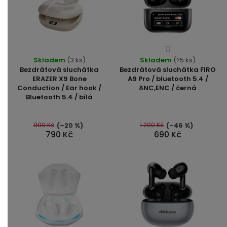
Průměrné
Průměrné
Skladem
(3 ks)
Skladem
hodnocení
(>5 ks)
hodnocení
Bezdrátová sluchátka
Bezdrátová sluchátka FIRO
produktu
produktu
ERAZER X9 Bone
A9 Pro / bluetooth 5.4 /
je
Conduction / Ear hook /
ANC,ENC / černá
je
4,0
Bluetooth 5.4 / bílá
5,0
z
z
5
5
990 Kč
1 290 Kč
(–20 %)
(–46 %)
hvězdiček.
790 Kč
690 Kč
hvězdiček.