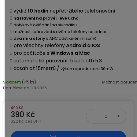
Kamerové
displejem
Sada
systémy
Paměti
Příslušenství
výdrž
10 hodin
nepřetržitého telefonování
se
a
nastavení na pravé i levé ucho
2
úložiště
Příslušenství
dotykové ovládání na sluchátku
bateriemi
ke
možnost spárování s dvěma telefony najednou
kamerám
Paměťové
Napájecí
dva mikrofony
s ANC odstraněním šumů
Sada
karty
kabely
pro všechny telefony
Android a IOS
se
pro počítače s
Windows a Mac
3
Externí
USB-
Esenciální
automatické párování bluetooth 5.3
bateriemi
SSD
A
oleje
dosah až 15metrů /
výkon reproduktoru 30mW
disky
/
Náhradní
USB-
(>5 ks)
Skladem
Možnosti doručen
Doplňkové
díly
C
11.8.2026
služby
a
příslušenství
USB-
Značky
490 Kč
A
390 Kč
/
mini
322 Kč bez DPH
ANRAN
Měrná cena:
USB