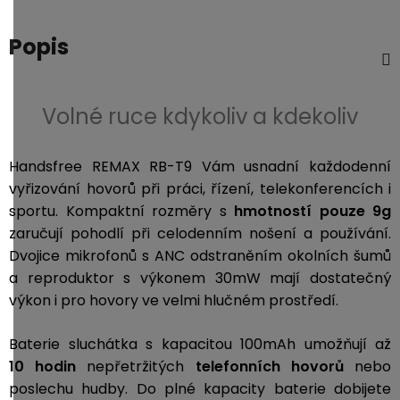
3,5mm
JACK
Popis
Redukce
Volné ruce kdykoliv a kdekoliv
Handsfree REMAX RB-T9 Vám usnadní každodenní
vyřizování hovorů při práci, řízení, telekonferencích i
sportu. Kompaktní rozměry s
hmotností pouze 9g
zaručují pohodlí při celodenním nošení a používání.
Dvojice mikrofonů s ANC odstraněním okolních šumů
a reproduktor s výkonem 30mW mají dostatečný
výkon i pro hovory ve velmi hlučném prostředí.
Baterie sluchátka s kapacitou 100mAh umožňují až
10 hodin
nepřetržitých
telefonních hovorů
nebo
poslechu hudby. Do plné kapacity baterie dobijete