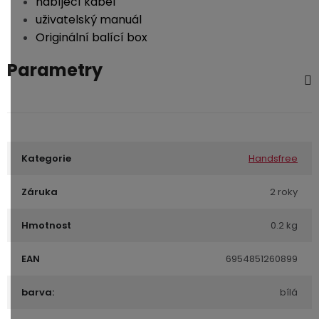
nabíjecí kabel
uživatelský manuál
Originální balící box
Parametry
Kategorie
Handsfree
Záruka
2 roky
Hmotnost
0.2 kg
EAN
6954851260899
barva:
bílá