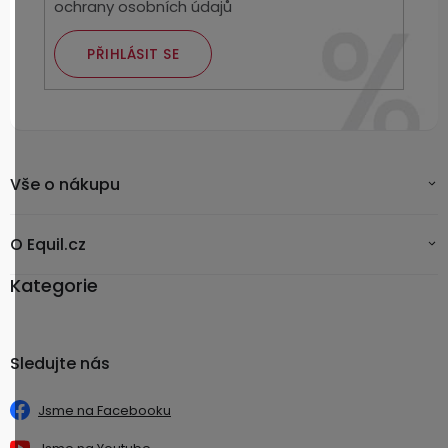
ochrany osobních údajů
PŘIHLÁSIT SE
Vše o nákupu
O Equil.cz
Kategorie
Sledujte nás
Jsme na Facebooku