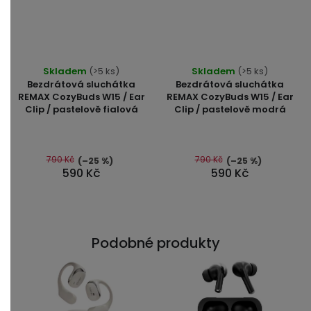
Skladem
(>5 ks)
Skladem
(>5 ks)
Bezdrátová sluchátka
Bezdrátová sluchátka
REMAX CozyBuds W15 / Ear
REMAX CozyBuds W15 / Ear
Clip / pastelově fialová
Clip / pastelově modrá
790 Kč
790 Kč
(–25 %)
(–25 %)
590 Kč
590 Kč
Podobné produkty