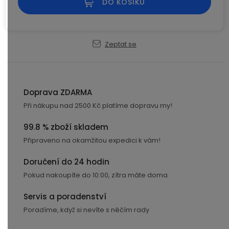
DO KOŠÍKU
USB-
A
/
Lightning
Zeptat se
Nabíjecí
adaptéry
Doprava ZDARMA
Při nákupu nad 2500 Kč platíme dopravu my!
USB-
C
99.8 % zboží skladem
/
Připraveno na okamžitou expedici k vám!
USB-
C
Doručení do 24 hodin
Pokud nakoupíte do 10:00, zítra máte doma
USB-
C
Servis a poradenství
/
Poradíme, když si nevíte s něčím rady
Lightning