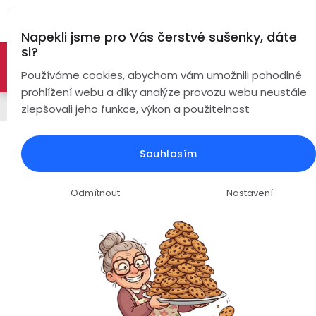
Přejít
Hl
na
Napekli jsme pro Vás čerstvé sušenky, dáte
obsah
si?
🚀 Nové modely DRONŮ 🚀
Nyní se zaváděcí slevou až
Bezdrátová
Používáme cookies, abychom vám umožnili pohodlné
sluchátka
-26%
PROZKOUMAT NABÍDKU
prohlížení webu a díky analýze provozu webu neustále
Handsfree
zlepšovali jeho funkce, výkon a použitelnost
True
Chytré
Wireless
hodinky
Handsfree REMAX RB-T9 /
Souhlasím
bluetooth 5.3 / bílé
Pecky
Dámské
Chytré
náramky
Průměrné
Podrobnosti hodnocení
Neohodnoceno
Odmítnout
Nastavení
Špunty
Pánské
hodnocení
Chytré
produktu
prsteny
je
Do
Dětské
0,0
uší
Handsfree
z
Pro
5
Ear
Seniory
hvězdiček.
Hook
Drony