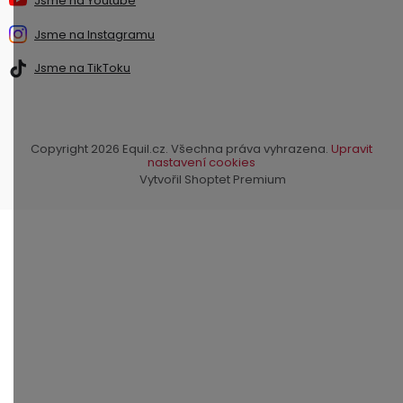
Jsme na Youtube
Jsme na Instagramu
Jsme na TikToku
Copyright 2026
Equil.cz
. Všechna práva vyhrazena.
Upravit
nastavení cookies
Vytvořil Shoptet Premium