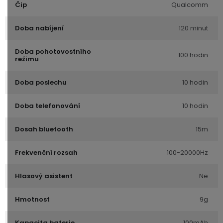
Čip
Qualcomm
Doba nabíjení
120 minut
Doba pohotovostního
100 hodin
režimu
Doba poslechu
10 hodin
Doba telefonování
10 hodin
Dosah bluetooth
15m
Frekvenční rozsah
100-20000Hz
Hlasový asistent
Ne
Hmotnost
9g
Kapacita baterie
100mAh