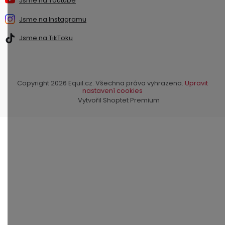
Jsme na Youtube
Jsme na Instagramu
Jsme na TikToku
Copyright 2026
Equil.cz
. Všechna práva vyhrazena.
Upravit
nastavení cookies
Vytvořil Shoptet Premium