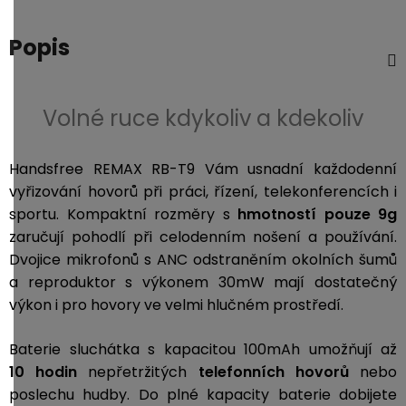
3,5mm
JACK
Popis
Redukce
Volné ruce kdykoliv a kdekoliv
Handsfree REMAX RB-T9 Vám usnadní každodenní
vyřizování hovorů při práci, řízení, telekonferencích i
sportu. Kompaktní rozměry s
hmotností pouze 9g
zaručují pohodlí při celodenním nošení a používání.
Dvojice mikrofonů s ANC odstraněním okolních šumů
a reproduktor s výkonem 30mW mají dostatečný
výkon i pro hovory ve velmi hlučném prostředí.
Baterie sluchátka s kapacitou 100mAh umožňují až
10 hodin
nepřetržitých
telefonních hovorů
nebo
poslechu hudby. Do plné kapacity baterie dobijete