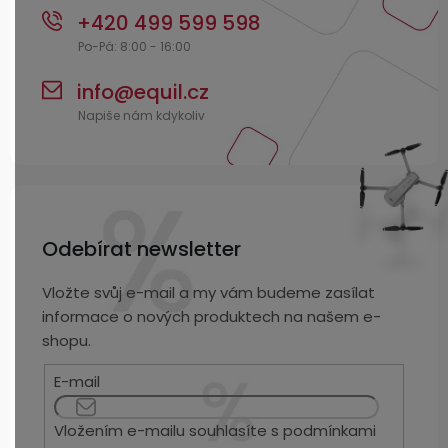
+420 499 599 598
info
@
equil.cz
Odebírat newsletter
Vložte svůj e-mail a my vám budeme zasílat
informace o nových produktech na našem e-
shopu.
E-mail
Vložením e-mailu souhlasíte s
podmínkami