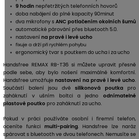
9 hodin
nepřetržitých telefonních hovorů
doba nabájení do plné kapacity 90minut
dva mikrofony s
ANC potlačením okolních šumů
automatické párování přes bluetooth 5.0.
nastavení
na pravé i levé ucho
fixuje a drží při rychlém pohybu
ergonomický tvar s poutkem do ucha i za ucho
Handsfree REMAX RB-T36 si můžete upravit přesně
podle sebe, aby bylo nošení maximálně komfortní.
Handsfree umožňuje
nastavení na pravé i levé ucho
.
Součástí balení jsou dvě
silikonová poutka
pro
zaháknutí v ušním boltci a jedno
odnímatelné
plastové poutko
pro zaháknutí za ucho.
Pokud v práci používáte osobní i firemní telefon,
oceníte funkci
multi-pairing
. Handsfree lze naráz
spárovat s bluetooth ve dvou telefonech. Nemusíte se