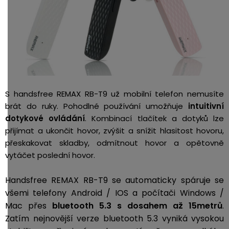
S handsfree REMAX RB-T9 už mobilní telefon nemusíte
brát do ruky. Pohodlné používání umožňuje
intuitivní
dotykové ovládání
. Kombinací tlačítek a dotyků lze
přijímat a ukončit hovor, zvýšit a snížit hlasitost hovoru,
přeskakovat skladby, odmítnout hovor a opětovně
vytáčet poslední hovor.
Handsfree REMAX RB-T9 se automaticky spáruje se
všemi telefony Android / IOS a počítači Windows /
Mac přes
bluetooth 5.3 s dosahem až 15metrů
.
Zatím nejnovější verze bluetooth 5.3 vyniká vysokou