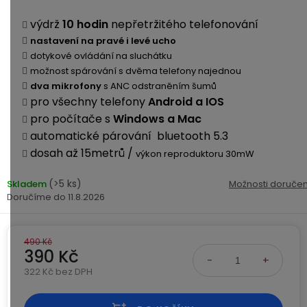
Kamerové
displejem
Sada
systémy
Paměti
Příslušenství
výdrž
10 hodin
nepřetržitého telefonování
se
a
nastavení na pravé i levé ucho
2
úložiště
Příslušenství
dotykové ovládání na sluchátku
bateriemi
ke
možnost spárování s dvěma telefony najednou
kamerám
Paměťové
Napájecí
dva mikrofony
s ANC odstraněním šumů
Sada
karty
kabely
pro všechny telefony
Android a IOS
se
pro počítače s
Windows a Mac
3
Externí
USB-
Esenciální
automatické párování bluetooth 5.3
bateriemi
SSD
A
oleje
dosah až 15metrů /
výkon reproduktoru 30mW
disky
/
Náhradní
USB-
(>5 ks)
Skladem
Možnosti doručen
Doplňkové
díly
C
11.8.2026
služby
a
příslušenství
USB-
Značky
490 Kč
A
390 Kč
/
mini
322 Kč bez DPH
ANRAN
Měrná cena:
USB