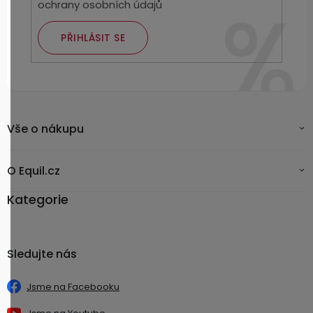
ochrany osobních údajů
PŘIHLÁSIT SE
Vše o nákupu
O Equil.cz
Kategorie
Sledujte nás
Jsme na Facebooku