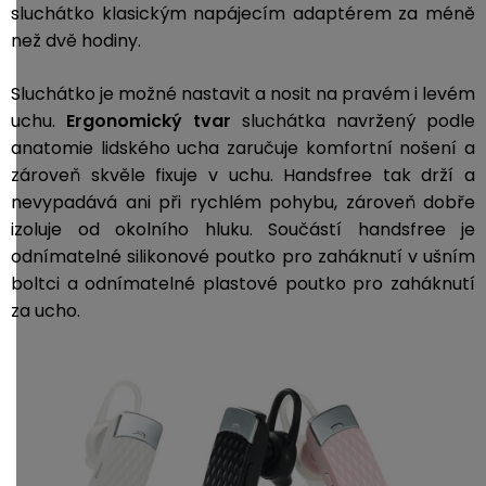
sluchátko klasickým napájecím adaptérem za méně
než dvě hodiny.
Sluchátko je možné nastavit a nosit na pravém i levém
uchu.
Ergonomický tvar
sluchátka navržený podle
anatomie lidského ucha zaručuje komfortní nošení a
zároveň skvěle fixuje v uchu. Handsfree tak drží a
nevypadává ani při rychlém pohybu, zároveň dobře
izoluje od okolního hluku. Součástí handsfree je
odnímatelné silikonové poutko pro zaháknutí v ušním
boltci a odnímatelné plastové poutko pro zaháknutí
za ucho.