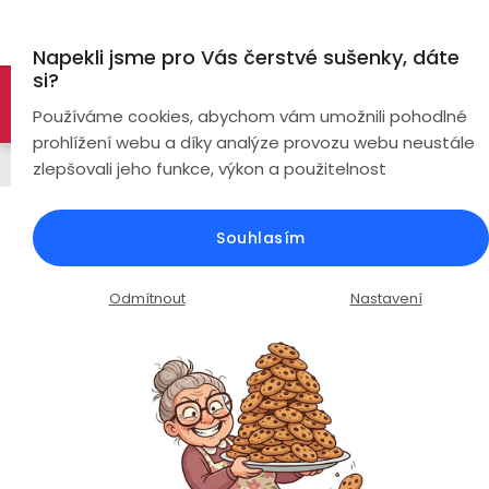
Přejít
Hl
na
Napekli jsme pro Vás čerstvé sušenky, dáte
obsah
si?
🚀 Nové modely DRONŮ 🚀
Nyní se zaváděcí slevou až
Bezdrátová
Používáme cookies, abychom vám umožnili pohodlné
sluchátka
-26%
PROZKOUMAT NABÍDKU
prohlížení webu a díky analýze provozu webu neustále
Handsfree
zlepšovali jeho funkce, výkon a použitelnost
True
Chytré
Wireless
hodinky
Handsfree REMAX RB-T9 /
Souhlasím
bluetooth 5.3 / černé
Pecky
Dámské
Chytré
náramky
Průměrné
Podrobnosti hodnocení
Neohodnoceno
Odmítnout
Nastavení
Špunty
Pánské
hodnocení
Chytré
produktu
prsteny
je
Do
Dětské
0,0
uší
Handsfree
z
Pro
5
Ear
Seniory
hvězdiček.
Hook
Drony