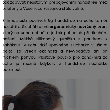
tak zabývat neustálým přepojováním handsfree mezi
telefony a Vaše ruce zůstanou stále volné.
S hmotností pouhých 9g handsfree na uchu téměř
neucítíte.
Sluchátko má
ergonomicky navržený tvar
,
který na ucho netlačí a je tak pohodlné při dlouhém
nošení. Měkká silikonový gumička s poutkem k
zaháknutí v uchu drží upevněné sluchátko v ušním
boltci za všech okolností a nevypadává ani při
rychlém pohybu. Plastové poutko pro zaháknutí za
ucho je možné kdykoliv z handsfree sluchátka
odejmout.