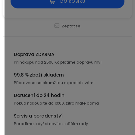
DO KOŠÍKU
USB-
A
/
Lightning
Zeptat se
Nabíjecí
adaptéry
Doprava ZDARMA
Při nákupu nad 2500 Kč platíme dopravu my!
USB-
C
99.8 % zboží skladem
/
Připraveno na okamžitou expedici k vám!
USB-
C
Doručení do 24 hodin
Pokud nakoupíte do 10:00, zítra máte doma
USB-
C
Servis a poradenství
/
Poradíme, když si nevíte s něčím rady
Lightning