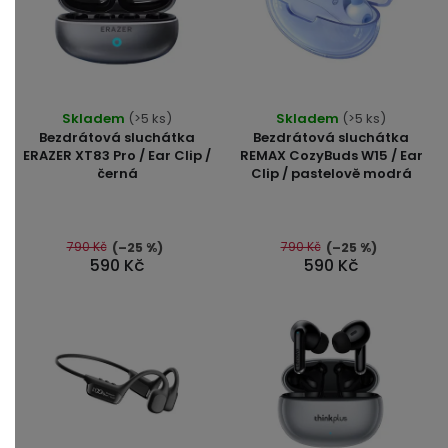
Průměrné
Skladem
(>5 ks)
Skladem
(>5 ks)
hodnocení
Bezdrátová sluchátka
Bezdrátová sluchátka
produktu
ERAZER XT83 Pro / Ear Clip /
REMAX CozyBuds W15 / Ear
černá
Clip / pastelově modrá
je
5,0
z
5
790 Kč
790 Kč
(–25 %)
(–25 %)
590 Kč
590 Kč
hvězdiček.