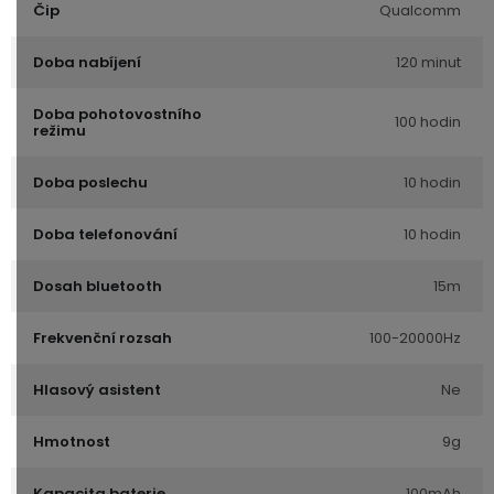
Čip
Qualcomm
Doba nabíjení
120 minut
Doba pohotovostního
100 hodin
režimu
Doba poslechu
10 hodin
Doba telefonování
10 hodin
Dosah bluetooth
15m
Frekvenční rozsah
100-20000Hz
Hlasový asistent
Ne
Hmotnost
9g
Kapacita baterie
100mAh