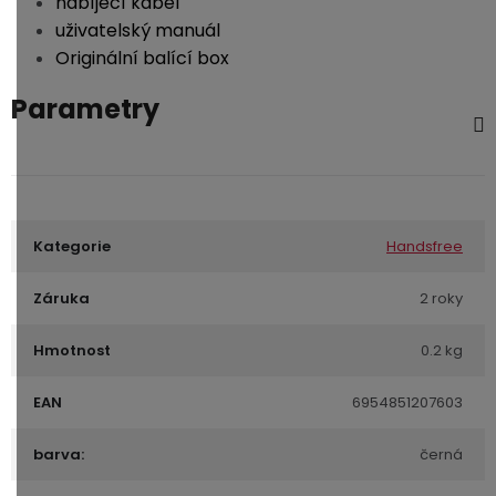
nabíjecí kabel
uživatelský manuál
Originální balící box
Parametry
Kategorie
Handsfree
Záruka
2 roky
Hmotnost
0.2 kg
EAN
6954851207603
barva:
černá