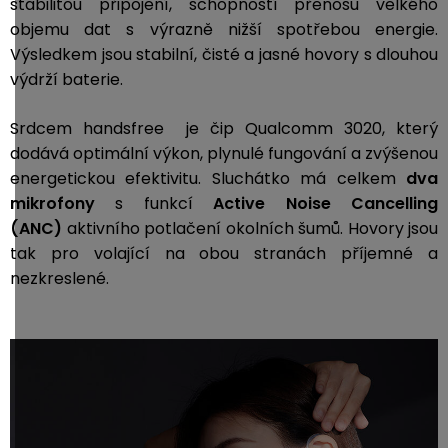
stabilitou připojení, schopností přenosu velkého
objemu dat s výrazně nižší spotřebou energie.
Výsledkem jsou stabilní, čisté a jasné hovory s dlouhou
výdrží baterie.
Srdcem handsfree je čip Qualcomm 3020, který
dodává optimální výkon, plynulé fungování a zvýšenou
energetickou efektivitu. Sluchátko má celkem
dva
mikrofony
s funkcí
Active Noise Cancelling
(ANC)
aktivního potlačení okolních šumů. Hovory jsou
tak pro volající na obou stranách příjemné a
nezkreslené.