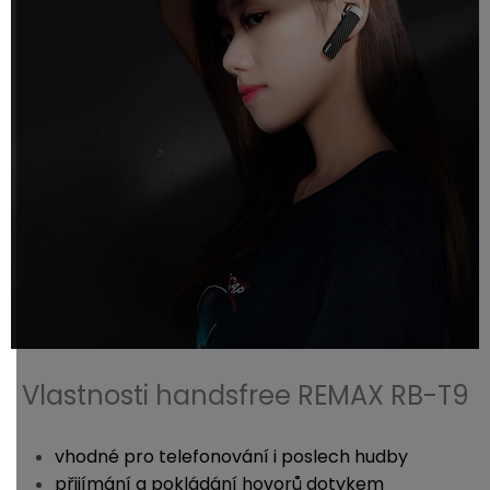
Vlastnosti handsfree REMAX RB-T9
vhodné pro telefonování i poslech hudby
přijímání a pokládání hovorů dotykem