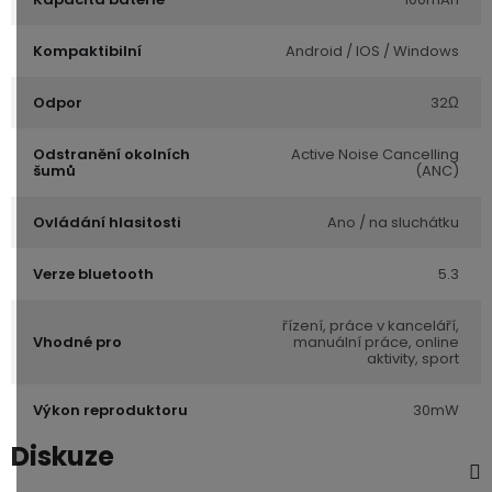
Kompaktibilní
Android / IOS / Windows
Odpor
32Ω
Odstranění okolních
Active Noise Cancelling
šumů
(ANC)
Ovládání hlasitosti
Ano / na sluchátku
Verze bluetooth
5.3
řízení, práce v kanceláří,
Vhodné pro
manuální práce, online
aktivity, sport
Výkon reproduktoru
30mW
Diskuze