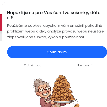
Přejít
Hl
na
Napekli jsme pro Vás čerstvé sušenky, dáte
obsah
si?
🚀 Nové modely DRONŮ 🚀
Nyní se zaváděcí slevou až
Bezdrátová
Používáme cookies, abychom vám umožnili pohodlné
sluchátka
-26%
PROZKOUMAT NABÍDKU
prohlížení webu a díky analýze provozu webu neustále
Napájecí kabely
zlepšovali jeho funkce, výkon a použitelnost
True
Chytré
Wireless
hodinky
Hoco Homey Wireless Charger
Souhlasím
Black/HCA927
Pecky
Dámské
Chytré
náramky
Průměrné
Podrobnosti hodnocení
Neohodnoceno
Odmítnout
Nastavení
Špunty
Pánské
hodnocení
Chytré
produktu
prsteny
je
Do
Dětské
0,0
uší
Handsfree
z
Pro
5
Ear
Seniory
hvězdiček.
Hook
Drony