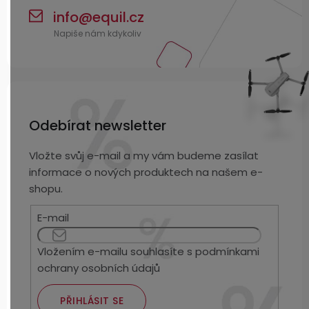
info
@
equil.cz
Odebírat newsletter
Vložte svůj e-mail a my vám budeme zasílat
informace o nových produktech na našem e-
shopu.
E-mail
Vložením e-mailu souhlasíte s
podmínkami
ochrany osobních údajů
PŘIHLÁSIT SE