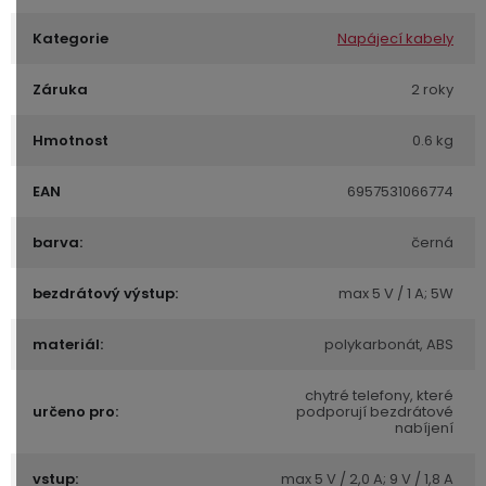
Kategorie
Napájecí kabely
Záruka
2 roky
Hmotnost
0.6 kg
EAN
6957531066774
barva:
černá
bezdrátový výstup:
max 5 V / 1 A; 5W
materiál:
polykarbonát, ABS
chytré telefony, které
určeno pro:
podporují bezdrátové
nabíjení
vstup:
max 5 V / 2,0 A; 9 V / 1,8 A