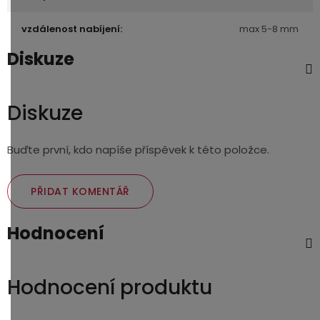
vzdálenost nabíjení:
max 5-8 mm
Diskuze
Diskuze
Buďte první, kdo napíše příspěvek k této položce.
PŘIDAT KOMENTÁŘ
Hodnocení
Hodnocení produktu