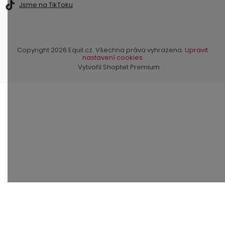
Jsme na TikToku
Copyright 2026
Equil.cz
. Všechna práva vyhrazena.
Upravit
nastavení cookies
Vytvořil Shoptet Premium