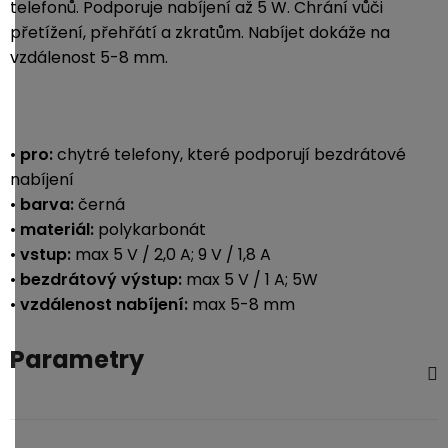
telefonů. Podporuje nabíjení až 5 W. Chrání vůči
3,5mm
přetížení, přehřátí a zkratům. Nabíjet dokáže na
JACK
vzdálenost 5-8 mm.
Redukce
•
pro:
chytré telefony, které podporují bezdrátové
nabíjení
•
barva:
černá
•
materiál:
polykarbonát
•
vstup:
max 5 V / 2,0 A; 9 V / 1,8 A
•
bezdrátový výstup:
max 5 V / 1 A; 5W
•
vzdálenost nabíjení:
max 5-8 mm
Parametry