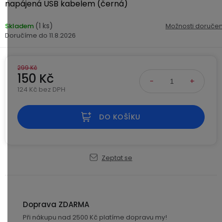
Kamerové
napájená USB kabelem (černá)
displejem
Sada
systémy
Paměti
Příslušenství
se
a
(1 ks)
Skladem
Možnosti doručen
2
úložiště
11.8.2026
Příslušenství
bateriemi
ke
kamerám
Paměťové
Napájecí
299 Kč
Sada
karty
kabely
150 Kč
se
124 Kč bez DPH
3
Externí
USB-
Esenciální
Měrná cena:
bateriemi
SSD
A
oleje
DO KOŠÍKU
disky
/
Náhradní
USB-
Doplňkové
díly
C
služby
a
Zeptat se
příslušenství
USB-
Značky
A
/
mini
ANRAN
Doprava ZDARMA
USB
Při nákupu nad 2500 Kč platíme dopravu my!