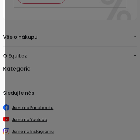
Vše o nákupu
O Equil.cz
Kategorie
Sledujte nás
Jsme na Facebooku
Jsme na Youtube
Jsme na Instagramu