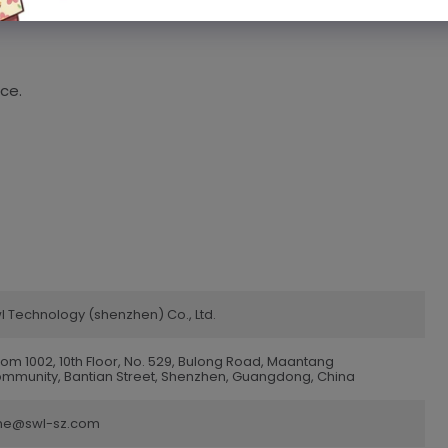
ce.
l Technology (shenzhen) Co., Ltd.
om 1002, 10th Floor, No. 529, Bulong Road, Maantang
mmunity, Bantian Street, Shenzhen, Guangdong, China
ne@swl-sz.com