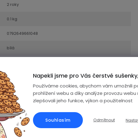
2 roky
0.1 kg
0792649661048
bílá
60cm
Napekli jsme pro Vás čerstvé sušenky,
Lige KIDS Fa56
Používáme cookies, abychom vám umožnili p
Magnetické
prohlížení webu a díky analýze provozu webu
zlepšovali jeho funkce, výkon a použitelnost
ce.
Souhlasím
Odmítnout
Nasta