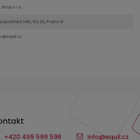
 shop s.r.o.
dapešťská 1491, 102 00, Praha 10
fo@equil.cz
ontakt
+420 499 599 598
info
@
equil.cz