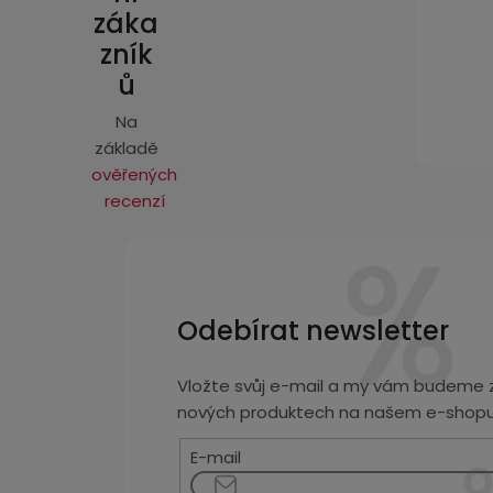
t
záka
í
zník
ů
Na
základě
ověřených
recenzí
Odebírat newsletter
Vložte svůj e-mail a my vám budeme z
nových produktech na našem e-shopu
E-mail