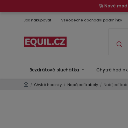
Přejít
🚀 Nové mod
na
obsah
Jak nakupovat
Všeobecné obchodní podmínky
Bezdrátová sluchátka
Chytré hodink
Domů
Chytré hodinky
/
Napájecí kabely
/
Nabíjecí kabe
/