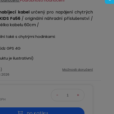
Podrobnosti hodnocení
hodnoceno
ocení
nabíjecí kabel
určený pro napájení chytrých
ktu
 KIDS Fa56
/ originální náhradní příslušenství /
délka kabelu 60cm /
lní také s chytrými hodinkami:
iček.
idz GPS 4G
tu je ilustrativní)
s)
Možnosti doručení
.8.2026
 DPH
na:
DO KOŠÍKU