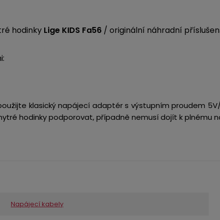
ré hodinky
Lige KIDS Fa56
/ originální náhradní příslušen
i:
 použijte klasický napájecí adaptér s výstupním proudem 5V
ytré hodinky podporovat, případně nemusí dojít k plnému na
Napájecí kabely