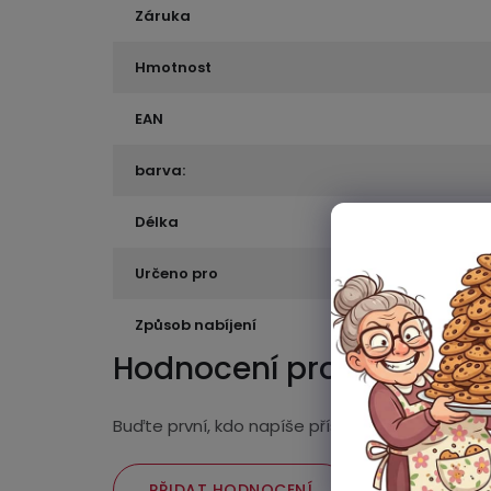
Záruka
Hmotnost
EAN
barva:
Délka
Určeno pro
Způsob nabíjení
Hodnocení produktu
Buďte první, kdo napíše příspěvek k této polož
PŘIDAT HODNOCENÍ