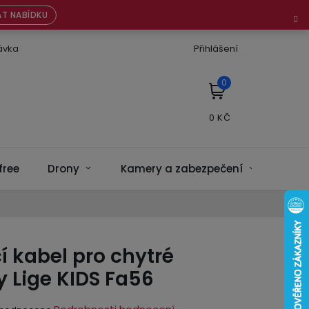
T NABÍDKU
ávka
Přihlášení
NÁKUPNÍ
KOŠÍK
free
Drony
Kamery a zabezpečení
Bate
í kabel pro chytré
 Lige KIDS Fa56
ěrné