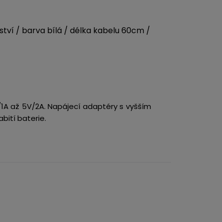
ství / barva bílá / délka kabelu 60cm /
/1A až 5V/2A. Napájecí adaptéry s vyšším
bití baterie.