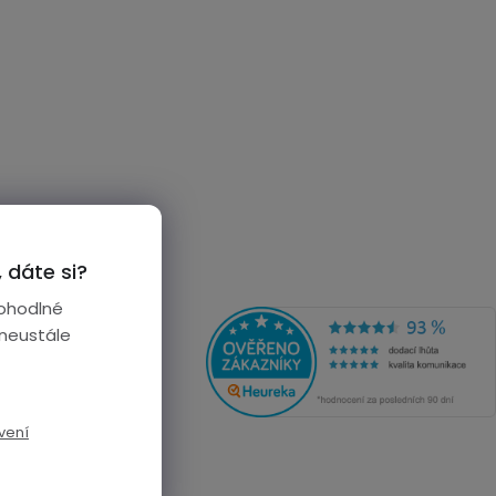
 dáte si?
ohodlné
 neustále
vení