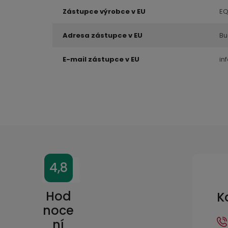
Zástupce výrobce v EU
EQ
Adresa zástupce v EU
Bu
E-mail zástupce v EU
in
Z
4,8
á
p
Hod
K
a
noce
ní