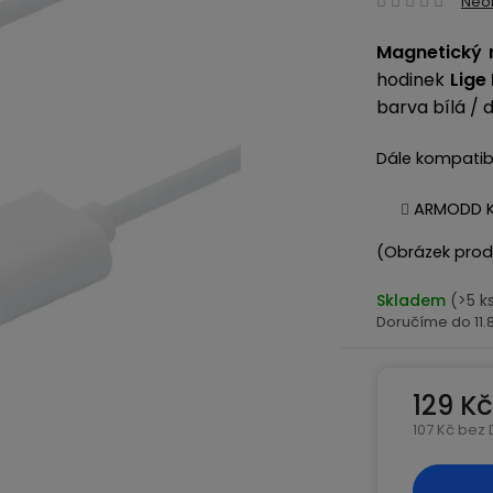
Neo
hodn
Magnetický 
produ
hodinek
Lige
je
0,0
barva bílá / 
z
5
Dále kompatibi
hvězd
ARMODD K
(Obrázek produk
Skladem
(>5 k
11
129 Kč
107 Kč bez
Měrná ce