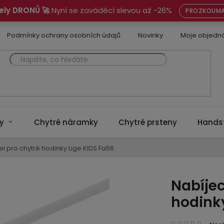
ely DRONŮ 🚀
Nyní se zaváděcí slevou až -26%
PROZKOUMA
Podmínky ochrany osobních údajů
Novinky
Moje objedn
y
Chytré náramky
Chytré prsteny
Hands
l pro chytré hodinky Lige KIDS Fa56
Nabíjec
hodinky
Prům