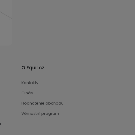
O Equil.cz
Kontakty
O nás
Hodnotenie obchodu
Věrnostní program
ů