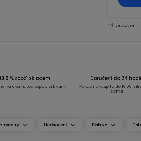
Zeptat se
99.8 % zboží skladem
Doručení do 24 hodi
no na okamžitou expedici k vám!
Pokud nakoupíte do 10:00, zít
doma
arametry
Hodnocení
Diskuze
Ost