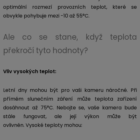
Kamerové
displejem
optimální rozmezí provozních teplot, které se
Sada
systémy
Paměti
Příslušenství
se
a
obvykle pohybuje mezi -10 až 55°C.
2
úložiště
Příslušenství
bateriemi
ke
Ale co se stane, když teplota
kamerám
Paměťové
Napájecí
Sada
karty
kabely
překročí tyto hodnoty?
se
3
Externí
USB-
Esenciální
bateriemi
SSD
A
oleje
Vliv vysokých teplot:
disky
/
Náhradní
USB-
Doplňkové
díly
C
Letní dny mohou být pro vaši kameru náročné. Při
služby
a
přímém slunečním záření může teplota zařízení
příslušenství
USB-
dosáhnout až 75°C. Nebojte se, vaše kamera bude
Značky
A
stále fungovat, ale její výkon může být
/
mini
ANRAN
ovlivněn.
Vysoké teploty mohou:
USB