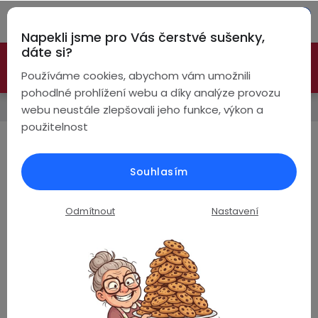
Přejít
Hleda
na
Napekli jsme pro Vás čerstvé sušenky,
obsah
NÁ
dáte si?
🚀 Nové modely DRONŮ 🚀
Nyní se zaváděcí slevou až
KO
Bezdrátová
Používáme cookies, abychom vám umožnili
sluchátka
-26%
PROZKOUMAT NABÍDKU
pohodlné prohlížení webu a díky analýze provozu
Novinky
webu neustále zlepšovali jeho funkce, výkon a
True
Chytré
použitelnost
Wireless
hodinky
Jak teplota ovlivňuje výkon a
životnost kamer
Pecky
Dámské
Chytré
Souhlasím
náramky
26.8.2024
Špunty
Pánské
Odmítnout
Nastavení
Chytré
prsteny
Vliv vysokých teplot na
Do
Dětské
uší
akumulátory
Handsfree
(nejen)
bateriových
Pro
Ear
Seniory
kamer.
Hook
Drony