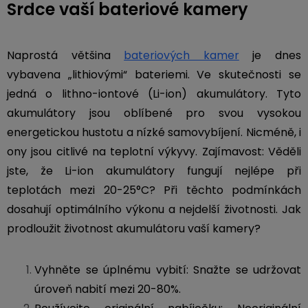
Srdce vaší bateriové kamery
Naprostá většina
bateriových kamer
je dnes
vybavena „lithiovými“ bateriemi. Ve skutečnosti se
jedná o lithno-iontové (Li-ion) akumulátory. Tyto
akumulátory jsou oblíbené pro svou vysokou
energetickou hustotu a nízké samovybíjení. Nicméně, i
ony jsou citlivé na teplotní výkyvy. Zajímavost: Věděli
jste, že Li-ion akumulátory fungují nejlépe při
teplotách mezi 20-25°C? Při těchto podmínkách
dosahují optimálního výkonu a nejdelší životnosti. Jak
prodloužit životnost akumulátoru vaší kamery?
Vyhněte se úplnému vybití: Snažte se udržovat
úroveň nabití mezi 20-80%.