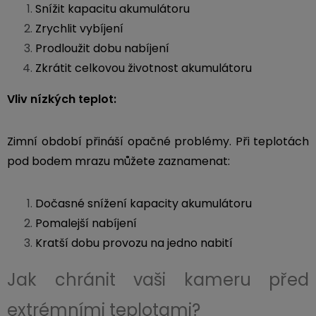
Snížit kapacitu akumulátoru
USB-
Zrychlit vybíjení
A
/
Prodloužit dobu nabíjení
Lightning
Zkrátit celkovou životnost akumulátoru
Vliv nízkých teplot:
Nabíjecí
adaptéry
Zimní období přináší opačné problémy. Při teplotách
USB-
pod bodem mrazu můžete zaznamenat:
C
/
USB-
Dočasné snížení kapacity akumulátoru
C
Pomalejší nabíjení
Kratší dobu provozu na jedno nabití
USB-
C
Jak chránit vaši kameru před
/
Lightning
extrémními teplotami?