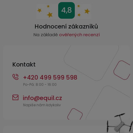
Z
4,8
á
p
Hodnocení zákazníků
a
Na základě
ověřených recenzí
t
í
Kontakt
+420 499 599 598
info
@
equil.cz