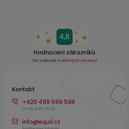
Z
4,8
á
p
Hodnocení zákazníků
a
Na základě
ověřených recenzí
t
í
Kontakt
+420 499 599 598
info
@
equil.cz