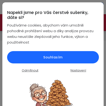
Přejít
Hleda
na
Napekli jsme pro Vás čerstvé sušenky,
obsah
NÁ
dáte si?
🚀 Nové modely DRONŮ 🚀
Nyní se zaváděcí slevou až
KO
Bezdrátová
Používáme cookies, abychom vám umožnili
sluchátka
-26%
PROZKOUMAT NABÍDKU
pohodlné prohlížení webu a díky analýze provozu
Novinky
webu neustále zlepšovali jeho funkce, výkon a
True
Chytré
použitelnost
Wireless
hodinky
Žijte zdravě s chytrými
hodinkami
Pecky
Dámské
Chytré
Souhlasím
náramky
16.6.2025
Špunty
Pánské
Odmítnout
Nastavení
Chytré
prsteny
Do
Dětské
uší
Jak vám chytré hodinky pomohou žít
Handsfree
Pro
zdravěji i v nabitém dni
Ear
Seniory
Hook
Drony