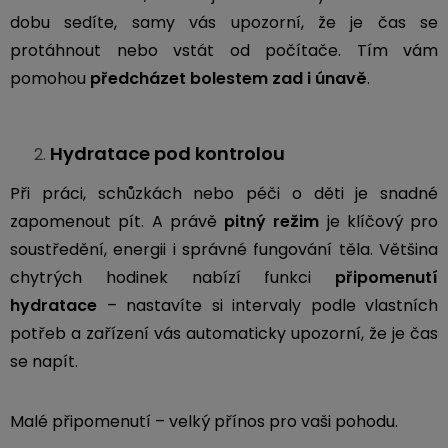
Kamerové
displejem
dobu sedíte, samy vás upozorní, že je čas se
Sada
systémy
Paměti
Příslušenství
se
a
protáhnout nebo vstát od počítače. Tím vám
2
úložiště
pomohou
předcházet bolestem zad i únavě
.
Příslušenství
bateriemi
ke
kamerám
Paměťové
Napájecí
Sada
karty
kabely
Hydratace pod kontrolou
se
3
Při práci, schůzkách nebo péči o děti je snadné
Externí
USB-
Esenciální
bateriemi
SSD
A
oleje
zapomenout pít. A právě
pitný režim
je klíčový pro
disky
/
soustředění, energii i správné fungování těla. Většina
Náhradní
USB-
Doplňkové
chytrých hodinek nabízí funkci
připomenutí
díly
C
služby
a
hydratace
– nastavíte si intervaly podle vlastních
příslušenství
potřeb a zařízení vás automaticky upozorní, že je čas
USB-
Značky
A
se napít.
/
mini
ANRAN
USB
Malé připomenutí – velký přínos pro vaši pohodu.