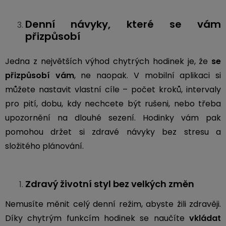
USB-
Denní návyky, které se vám
A
/
přizpůsobí
Lightning
Jedna z největších výhod chytrých hodinek je, že
se
Nabíjecí
přizpůsobí vám
, ne naopak. V mobilní aplikaci si
adaptéry
můžete nastavit vlastní cíle – počet kroků, intervaly
pro pití, dobu, kdy nechcete být rušeni, nebo třeba
USB-
upozornění na dlouhé sezení. Hodinky vám pak
C
/
pomohou držet si zdravé návyky bez stresu a
USB-
složitého plánování.
C
USB-
Zdravý životní styl bez velkých změn
C
/
Nemusíte měnit celý denní režim, abyste žili zdravěji.
Lightning
Díky chytrým funkcím hodinek se naučíte
vkládat