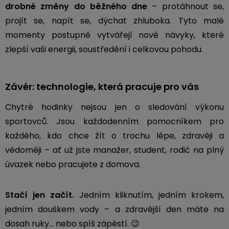
drobné změny do běžného dne
– protáhnout se,
3,5mm
projít se, napít se, dýchat zhluboka. Tyto malé
JACK
momenty postupně vytvářejí nové návyky, které
zlepší vaši energii, soustředění i celkovou pohodu.
Redukce
Závěr: technologie, která pracuje pro vás
Chytré hodinky nejsou jen o sledování výkonu
sportovců. Jsou každodenním pomocníkem pro
každého, kdo chce žít o trochu lépe, zdravěji a
vědoměji – ať už jste manažer, student, rodič na plný
úvazek nebo pracujete z domova.
Stačí jen začít.
Jedním kliknutím, jedním krokem,
jedním douškem vody – a zdravější den máte na
dosah ruky… nebo spíš zápěstí. 😉