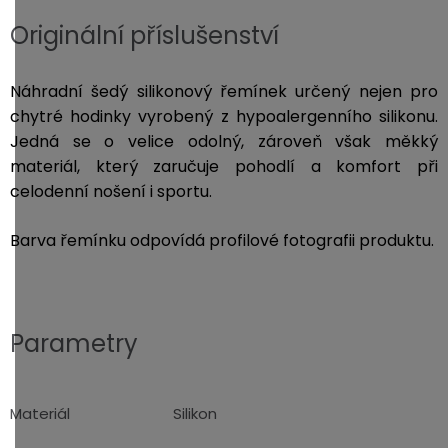
Originální příslušenství
Náhradní šedý silikonový řemínek určený nejen pro
chytré hodinky vyrobený z hypoalergenního silikonu.
Jedná se o velice odolný, zároveň však měkký
materiál, který zaručuje pohodlí a komfort při
celodenní nošení i sportu.
Barva řemínku odpovídá profilové fotografii produktu.
Parametry
Materiál
Silikon