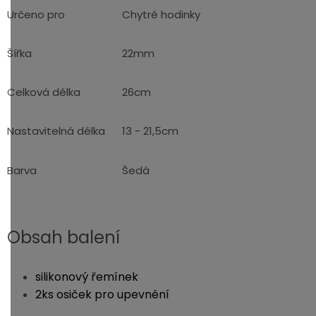
Určeno pro
Chytré hodinky
Šířka
22mm
Celková délka
26cm
Nastavitelná délka
13 - 21,5cm
Barva
Šedá
Obsah balení
silikonový řemínek
2ks osiček pro upevnění