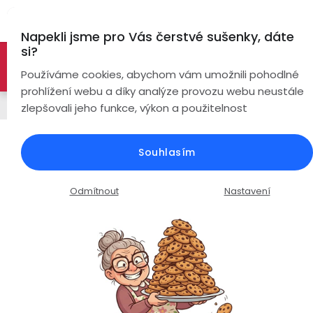
Přejít
Hl
na
Napekli jsme pro Vás čerstvé sušenky, dáte
obsah
si?
🚀 Nové modely DRONŮ 🚀
Nyní se zaváděcí slevou až
Bezdrátová
Používáme cookies, abychom vám umožnili pohodlné
sluchátka
-26%
PROZKOUMAT NABÍDKU
prohlížení webu a díky analýze provozu webu neustále
Řemínky
zlepšovali jeho funkce, výkon a použitelnost
True
Chytré
Wireless
hodinky
Silikonový řemínek šířka 22mm /
Souhlasím
šedý
Pecky
Dámské
Chytré
náramky
Průměrné
Podrobnosti hodnocení
Neohodnoceno
Odmítnout
Nastavení
Špunty
Pánské
hodnocení
Chytré
produktu
prsteny
je
Do
Dětské
0,0
uší
Handsfree
z
Pro
5
Ear
Seniory
hvězdiček.
Hook
Drony