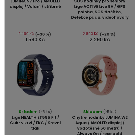
LUMINA N7 Pro / AMOLED
SOS hodinky pro seniory
produktu
produktu
displej / Volání / stříbrné
Lige ACTIVE Live 9A / GPS
poloha, SOS tlačítko,
je
je
Detekce pádu, videohovory
5,0
5,0
z
z
5
5
2 490 Kč
2 890 Kč
(–36 %)
(–20 %)
1 590 Kč
2 290 Kč
hvězdiček.
hvězdiček.
Průměrné
Průměrné
Skladem
(>5 ks)
Skladem
(>5 ks)
hodnocení
hodnocení
Lige HEALTH ET585 Fit /
Chytré hodinky LUMINA W2
produktu
produktu
Cukr v krvi / EKG / Krevní
Aqua / AMOLED displej /
tlak
vodotěsné 50 metrů /
je
je
Always On / rose gold