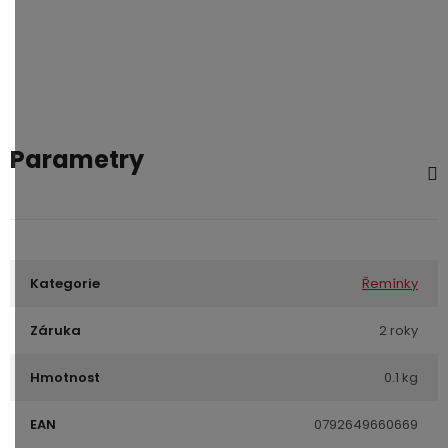
Parametry
Kategorie
Řemínky
Záruka
2 roky
Hmotnost
0.1 kg
EAN
0792649660669