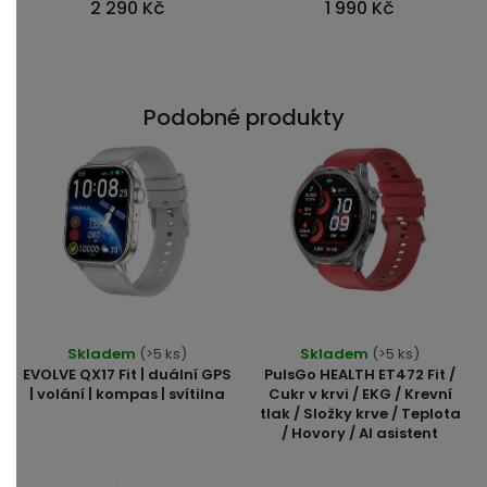
2 290 Kč
1 990 Kč
hvězdiček.
hvězdiček.
Podobné produkty
Průměrné
Skladem
(>5 ks)
Skladem
(>5 ks)
hodnocení
EVOLVE QX17 Fit | duální GPS
PulsGo HEALTH ET472 Fit /
produktu
| volání | kompas | svítilna
Cukr v krvi / EKG / Krevní
tlak / Složky krve / Teplota
je
/ Hovory / AI asistent
5,0
z