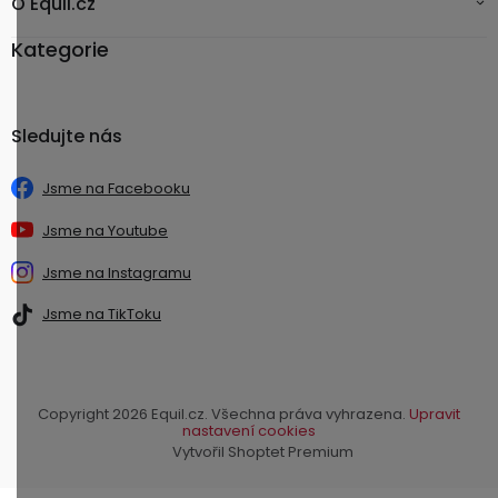
O Equil.cz
Kategorie
Sledujte nás
Jsme na Facebooku
Jsme na Youtube
Jsme na Instagramu
Jsme na TikToku
Copyright 2026
Equil.cz
. Všechna práva vyhrazena.
Upravit
nastavení cookies
Vytvořil Shoptet Premium