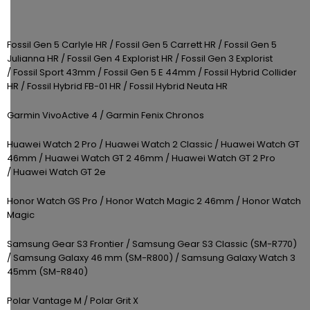
Kamerové
displejem
Sada
systémy
Paměti
Příslušenství
se
a
Fossil Gen 5 Carlyle HR / Fossil Gen 5 Carrett HR /
Fossil Gen 5
2
úložiště
Příslušenství
Julianna HR /
Fossil Gen 4 Explorist HR /
Fossil Gen 3 Explorist
bateriemi
ke
/
Fossil Sport 43mm /
Fossil Gen 5 E 44mm /
Fossil Hybrid Collider
kamerám
Paměťové
Napájecí
HR /
Fossil Hybrid FB-01 HR /
Fossil Hybrid Neuta HR
Sada
karty
kabely
se
Garmin VivoActive 4 /
Garmin Fenix Chronos
3
Externí
USB-
Esenciální
bateriemi
Huawei Watch 2 Pro /
Huawei Watch 2 Classic /
Huawei Watch GT
SSD
A
oleje
46mm /
Huawei Watch GT 2 46mm /
Huawei Watch GT 2 Pro
disky
/
/
Huawei Watch GT 2e
Náhradní
USB-
Doplňkové
díly
C
Honor Watch GS Pro /
Honor Watch Magic 2 46mm /
Honor Watch
služby
a
Magic
příslušenství
USB-
Značky
Samsung Gear S3 Frontier /
Samsung Gear S3 Classic (SM-R770)
A
/
Samsung Galaxy 46 mm (SM-R800) /
Samsung Galaxy Watch 3
/
45mm (SM-R840)
mini
ANRAN
USB
Polar Vantage M / Polar Grit X