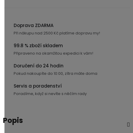
3,5mm
JACK
Doprava ZDARMA
Redukce
Při nákupu nad 2500 Kč platíme dopravu my!
99.8 % zboží skladem
Připraveno na okamžitou expedici k vám!
Doručení do 24 hodin
Pokud nakoupíte do 10:00, zítra máte doma
Servis a poradenství
Poradíme, když si nevíte s něčím rady
Popis