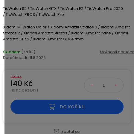
USB-
TicWatch S2 /
TicWatch GTX /
TicWatch E2 /
TicWatch Pro 2020
A
/
TicWatch PRO3 /
TicWatch Pro
/
Lightning
Xiaomi Mi Watch Color /
Xiaomi Amazfit Stratos 3 /
Xiaomi Amazfit
Stratos 2 /
Xiaomi Amazfit Stratos /
Xiaomi Amazfit Pace /
Xiaomi
Amazfit GTR 2 /
Xiaomi Amazfit GTR 47mm
Nabíjecí
adaptéry
(>5 ks)
Skladem
Možnosti doručen
11.8.2026
USB-
C
/
169 Kč
140 Kč
USB-
C
116 Kč bez DPH
Měrná cena:
USB-
DO KOŠÍKU
C
/
Lightning
Zeptat se