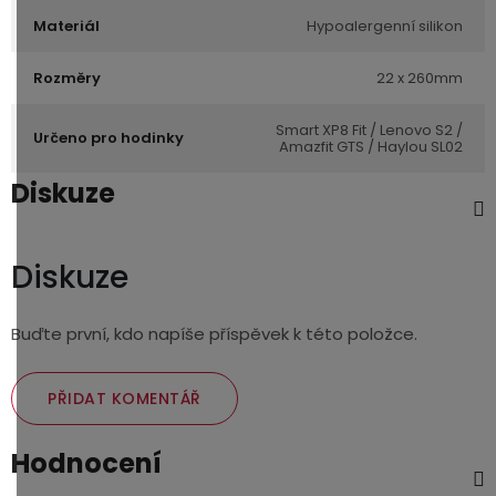
Materiál
Hypoalergenní silikon
Rozměry
22 x 260mm
Smart XP8 Fit / Lenovo S2 /
Určeno pro hodinky
Amazfit GTS / Haylou SL02
Diskuze
Diskuze
Buďte první, kdo napíše příspěvek k této položce.
PŘIDAT KOMENTÁŘ
Hodnocení