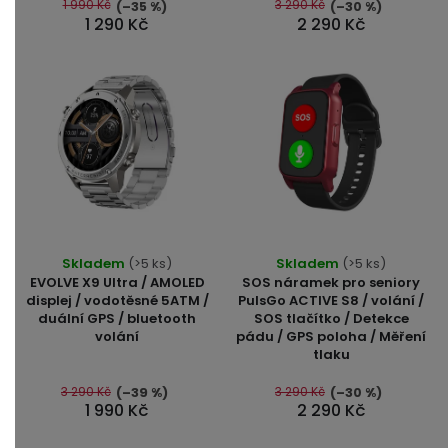
5
1 990 Kč
3 290 Kč
(–35 %)
(–30 %)
1 290 Kč
2 290 Kč
hvězdiček.
Skladem
(>5 ks)
Skladem
(>5 ks)
EVOLVE X9 Ultra / AMOLED
SOS náramek pro seniory
displej / vodotěsné 5ATM /
PulsGo ACTIVE S8 / volání /
duální GPS / bluetooth
SOS tlačítko / Detekce
volání
pádu / GPS poloha / Měření
tlaku
3 290 Kč
3 290 Kč
(–39 %)
(–30 %)
1 990 Kč
2 290 Kč