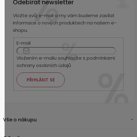
Odebírat newsletter
Vložte svůj e-mail a my vám budeme zasílat
informace o nových produktech na našem e-
shopu.
E-mail
Vložením e-mailu souhlasíte s
podmínkami
ochrany osobních údajů
PŘIHLÁSIT SE
Vše o nákupu