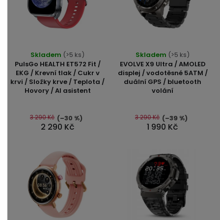
Průměrné
Průměrné
Skladem
(>5 ks)
Skladem
(>5 ks)
hodnocení
hodnocení
PulsGo HEALTH ET572 Fit /
EVOLVE X9 Ultra / AMOLED
produktu
produktu
EKG / Krevní tlak / Cukr v
displej / vodotěsné 5ATM /
krvi / Složky krve / Teplota /
duální GPS / bluetooth
je
je
Hovory / AI asistent
volání
5,0
5,0
z
z
5
5
3 290 Kč
3 290 Kč
(–30 %)
(–39 %)
2 290 Kč
1 990 Kč
hvězdiček.
hvězdiček.