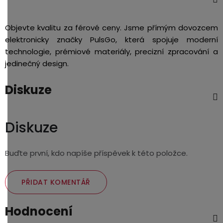
Objevte kvalitu za férové ceny. Jsme přímým dovozcem
elektronicky značky PulsGo, která spojuje moderní
technologie, prémiové materiály, precizní zpracování a
jedinečný design.
Diskuze
Diskuze
Buďte první, kdo napíše příspěvek k této položce.
PŘIDAT KOMENTÁŘ
Hodnocení