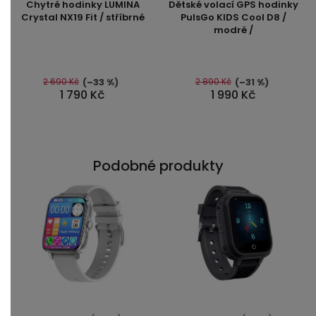
Chytré hodinky LUMINA
Dětské volací GPS hodinky
produktu
Crystal NX19 Fit / stříbrné
PulsGo KIDS Cool D8 /
modré /
je
4,7
z
5
2 690 Kč
2 890 Kč
(–33 %)
(–31 %)
1 790 Kč
1 990 Kč
hvězdiček.
Podobné produkty
Průměrné
Průměrné