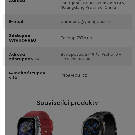
Adresa
Longgang District, Shenzhen City,
Guangdong Province, China
E-mail
carriecao@youngeast.cn
Zástupce
Eqshop 787 s.r.o.
výrobce v EU
Adresa
Budapešťská 1491/5, Praha 10 -
zástupce v EU
Hostivař, 102 00
E-mail zástupce
info@equil.cz
v EU
Související produkty