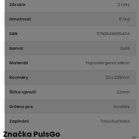
Záruka
2 roky
Hmotnost
0.1 kg
EAN
0792649665404
barva:
žlutá
Materiál
Hypoalergenní silikon
Rozměry
22 x 225mm
Šířka upnutí
22mm
Určeno pro
hodinky
Zapínání
Trnová přezka
Značka
PulsGo