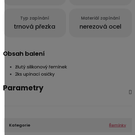
Typ zapínání
Materiál zapínání
trnová přezka
nerezová ocel
Obsah balení
žlutý silikonový řemínek
2ks upínací osičky
Parametry
Kategorie
Řemínky