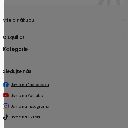
Vše o nákupu
O Equil.cz
Kategorie
Sledujte nás
Jsme na Facebooku
Jsme na Youtube
Jsme na Instagramu
Jsme na TikToku