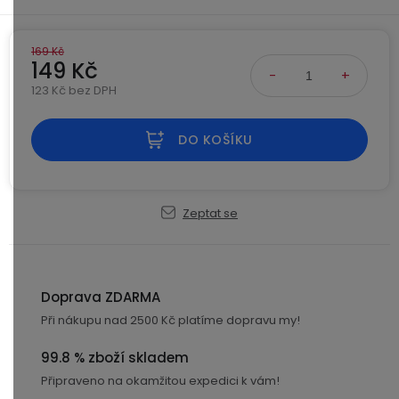
Kamerové
displejem
Sada
systémy
Paměti
Příslušenství
se
a
169 Kč
2
úložiště
149 Kč
Příslušenství
bateriemi
ke
123 Kč bez DPH
kamerám
Paměťové
Napájecí
Měrná cena:
Sada
karty
kabely
DO KOŠÍKU
se
3
Externí
USB-
Esenciální
bateriemi
SSD
A
oleje
disky
/
Zeptat se
Náhradní
USB-
Doplňkové
díly
C
služby
a
příslušenství
Doprava ZDARMA
USB-
Značky
A
Při nákupu nad 2500 Kč platíme dopravu my!
/
mini
ANRAN
99.8 % zboží skladem
USB
Připraveno na okamžitou expedici k vám!