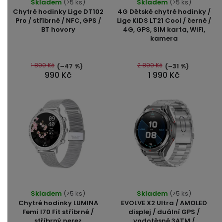
Skladem
(>5 ks)
Skladem
(>5 ks)
hodnocení
hodnocení
Chytré hodinky Lige DT102
4G Dětské chytré hodinky /
produktu
produktu
Pro / stříbrné / NFC, GPS /
Lige KIDS LT21 Cool / černé /
BT hovory
4G, GPS, SIM karta, WiFi,
je
je
kamera
4,6
5,0
z
z
5
5
1 890 Kč
2 890 Kč
(–47 %)
(–31 %)
990 Kč
1 990 Kč
hvězdiček.
hvězdiček.
Průměrné
Průměrné
Skladem
(>5 ks)
Skladem
(>5 ks)
hodnocení
hodnocení
Chytré hodinky LUMINA
EVOLVE X2 Ultra / AMOLED
produktu
produktu
Femi I70 Fit stříbrné /
displej / duální GPS /
stříbrný nerez
vodotěsné 3ATM /
je
je