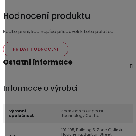
Hodnocení produktu
Buďte první, kdo napíše příspěvek k této položce.
PŘIDAT HODNOCENÍ
Ostatní informace
Výrobní
Shenzhen Youngeast
společnost
Technology Co., Ltd.
101-105, Building 5, Zone C, Jinxiu
Huacheng, Bantian Street,