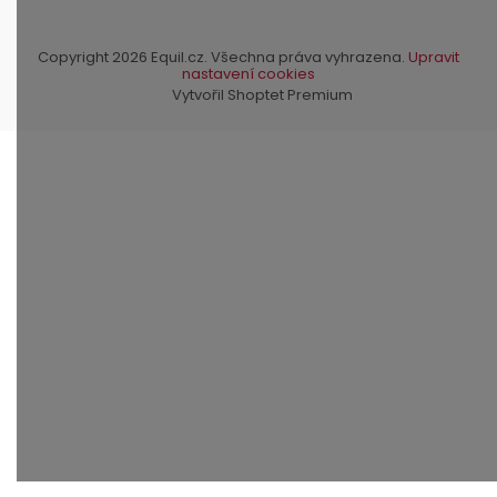
Copyright 2026
Equil.cz
. Všechna práva vyhrazena.
Upravit
nastavení cookies
Vytvořil Shoptet Premium