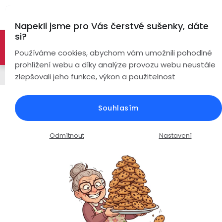
Přejít
Hl
na
Napekli jsme pro Vás čerstvé sušenky, dáte
obsah
si?
🚀 Nové modely DRONŮ 🚀
Nyní se zaváděcí slevou až
Bezdrátová
Používáme cookies, abychom vám umožnili pohodlné
sluchátka
-26%
PROZKOUMAT NABÍDKU
prohlížení webu a díky analýze provozu webu neustále
Řemínky
zlepšovali jeho funkce, výkon a použitelnost
True
Chytré
Wireless
hodinky
Silikonový řemínek šířka 22mm /
Souhlasím
žlutá /
Pecky
Dámské
Chytré
náramky
Průměrné
Podrobnosti hodnocení
Neohodnoceno
Odmítnout
Nastavení
Špunty
Pánské
hodnocení
Chytré
produktu
prsteny
je
Do
Dětské
0,0
uší
Handsfree
z
Pro
5
Ear
Seniory
hvězdiček.
Hook
Drony