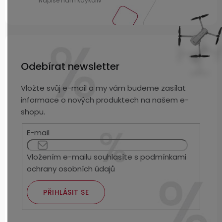
Odebírat newsletter
Vložte svůj e-mail a my vám budeme zasílat
informace o nových produktech na našem e-
shopu.
E-mail
Vložením e-mailu souhlasíte s
podmínkami
ochrany osobních údajů
PŘIHLÁSIT SE