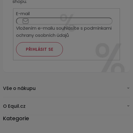
Kamerové
shopu.
displejem
Sada
systémy
Paměti
Příslušenství
se
E-mail
a
2
úložiště
Příslušenství
bateriemi
Vložením e-mailu souhlasíte s
podmínkami
ke
ochrany osobních údajů
kamerám
Paměťové
Napájecí
Sada
karty
kabely
se
PŘIHLÁSIT SE
3
Externí
USB-
Esenciální
bateriemi
SSD
A
oleje
disky
/
Náhradní
USB-
Doplňkové
díly
C
služby
Vše o nákupu
a
příslušenství
USB-
Značky
A
O Equil.cz
/
Kategorie
mini
ANRAN
USB