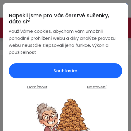
Přejít
Hleda
na
Napekli jsme pro Vás čerstvé sušenky,
obsah
NÁ
dáte si?
🚀 Nové modely DRONŮ 🚀
Nyní se zaváděcí slevou až
KO
Bezdrátová
Používáme cookies, abychom vám umožnili
sluchátka
-26%
PROZKOUMAT NABÍDKU
pohodlné prohlížení webu a díky analýze provozu
Prodávané značky
webu neustále zlepšovali jeho funkce, výkon a
True
Chytré
použitelnost
Wireless
hodinky
ANKER
Pecky
Dámské
Chytré
Souhlasím
náramky
Žádné produkty značky
ANKER
nebyly nalezeny...
Špunty
Pánské
Odmítnout
Nastavení
Chytré
prsteny
Z
Do
Dětské
4,8
uší
á
Handsfree
Pro
p
Hodnocení zákazníků
Ear
Seniory
a
Na základě
ověřených recenzí
Hook
Drony