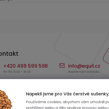
ontakt
+420 499 599 598
info
@
equil.cz
Napekli jsme pro Vás čerstvé sušenky,
Používáme cookies, abychom vám umožnili p
prohlížení webu a díky analýze provozu webu