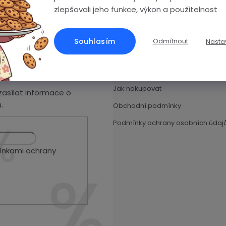
zlepšovali jeho funkce, výkon a použitelnost
Vše o nákupu
Souhlasím
Odmítnout
Nasta
Vrácení a reklamace zboží
Doprava a platba
Jak nakupovat
asílat informace o
.
Obchodní podmínky
Podmínky ochrany osobních údaj
nkami ochrany