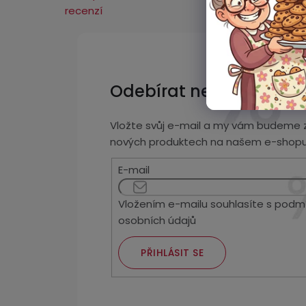
recenzí
Odebírat newsletter
Vložte svůj e-mail a my vám budeme z
nových produktech na našem e-shopu
E-mail
Vložením e-mailu souhlasíte s
podmí
osobních údajů
PŘIHLÁSIT SE