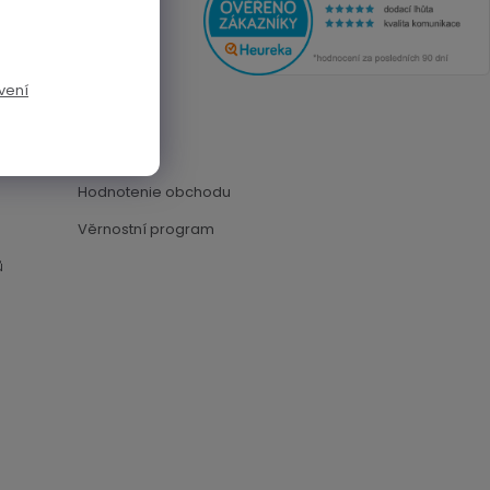
O Equil.cz
vení
Kontakty
O nás
Hodnotenie obchodu
Věrnostní program
ů