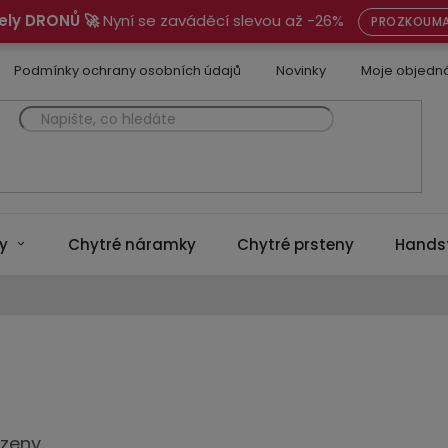
ely DRONŮ 🚀
Nyní se zaváděcí slevou až -26%
PROZKOUMA
Podmínky ochrany osobních údajů
Novinky
Moje objedn
y
Chytré náramky
Chytré prsteny
Hands
eny...