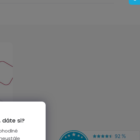
 dáte si?
ohodlné
 neustále