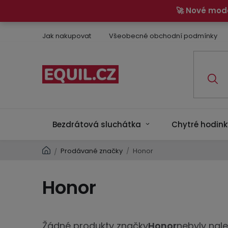
Přejít
🚀 Nové mod
na
obsah
Jak nakupovat
Všeobecné obchodní podmínky
Bezdrátová sluchátka
Chytré hodink
Domů
Prodávané značky
/
Honor
/
Honor
Žádné produkty značky
Honor
nebyly nalez