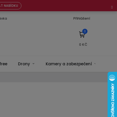
T NABÍDKU
ávka
Přihlášení
NÁKUPNÍ
KOŠÍK
free
Drony
Kamery a zabezpečení
Bate