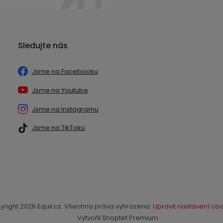
Sledujte nás
Jsme na Facebooku
Jsme na Youtube
Jsme na Instagramu
Jsme na TikToku
yright 2026
Equil.cz
. Všechna práva vyhrazena.
Upravit nastavení co
Vytvořil Shoptet Premium