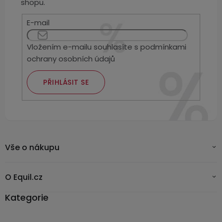
Kamerové
shopu.
displejem
Sada
systémy
Paměti
Příslušenství
se
E-mail
a
2
úložiště
Příslušenství
bateriemi
Vložením e-mailu souhlasíte s
podmínkami
ke
ochrany osobních údajů
kamerám
Paměťové
Napájecí
Sada
karty
kabely
se
PŘIHLÁSIT SE
3
Externí
USB-
Esenciální
bateriemi
SSD
A
oleje
disky
/
Náhradní
USB-
Doplňkové
díly
C
služby
Vše o nákupu
a
příslušenství
USB-
Značky
A
O Equil.cz
/
Kategorie
mini
ANRAN
USB