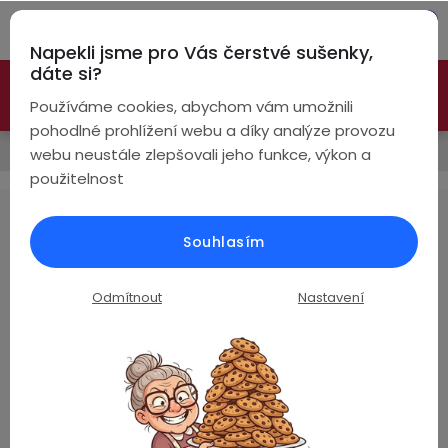
Přejít
Hleda
na
Napekli jsme pro Vás čerstvé sušenky,
obsah
NÁ
dáte si?
🚀 Nové modely DRONŮ 🚀
Nyní se zaváděcí slevou až
KO
Bezdrátová
Používáme cookies, abychom vám umožnili
sluchátka
-26%
PROZKOUMAT NABÍDKU
pohodlné prohlížení webu a díky analýze provozu
Prodávané značky
webu neustále zlepšovali jeho funkce, výkon a
True
Chytré
použitelnost
Wireless
hodinky
IMILAB
Pecky
Dámské
Chytré
Souhlasím
náramky
Žádné produkty značky
IMILAB
nebyly nalezeny...
Špunty
Pánské
Odmítnout
Nastavení
Chytré
prsteny
Z
Do
Dětské
4,8
uší
á
Handsfree
Pro
p
Hodnocení zákazníků
Ear
Seniory
a
Na základě
ověřených recenzí
Hook
Drony