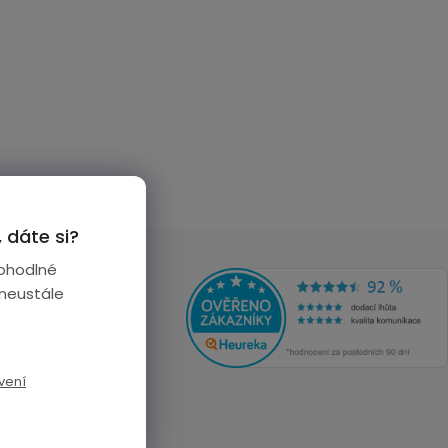
 dáte si?
ohodlné
 neustále
vení