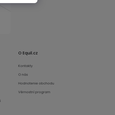
O Equil.cz
Kontakty
O nás
Hodnotenie obchodu
Věrnostní program
ů