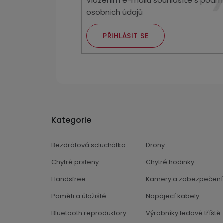
Vložením e-mailu souhlasíte s
podmí
osobních údajů
PŘIHLÁSIT SE
Kategorie
Bezdrátová scluchátka
Drony
Chytré prsteny
Chytré hodinky
Handsfree
Kamery a zabezpečení
Paměti a úložiště
Napájecí kabely
Bluetooth reproduktory
Výrobníky ledové tříště