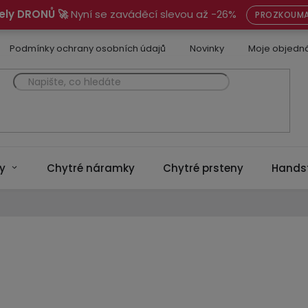
ely DRONŮ 🚀
Nyní se zaváděcí slevou až -26%
PROZKOUMA
Podmínky ochrany osobních údajů
Novinky
Moje objedn
y
Chytré náramky
Chytré prsteny
Hands