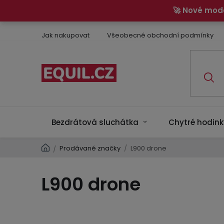
Přejít
🚀 Nové mod
na
obsah
Jak nakupovat
Všeobecné obchodní podmínky
Bezdrátová sluchátka
Chytré hodink
Domů
Prodávané značky
/
L900 drone
/
L900 drone
Ř