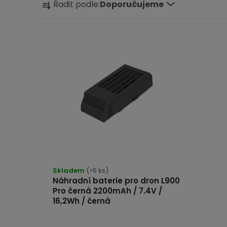
Řadit podle:
Doporučujeme
a
z
V
e
ý
n
p
í
i
p
s
r
p
o
r
d
o
u
Skladem
(>5 ks)
d
k
Náhradní baterie pro dron L900
u
Pro černá 2200mAh / 7.4V /
t
16,2Wh / černá
k
ů
t