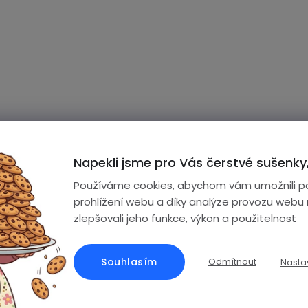
O
v
l
Napekli jsme pro Vás čerstvé sušenky,
á
Používáme cookies, abychom vám umožnili p
d
prohlížení webu a díky analýze provozu webu
a
zlepšovali jeho funkce, výkon a použitelnost
c
í
ontakt
Souhlasím
Odmítnout
Nasta
p
+420 499 599 598
info
@
equil.cz
r