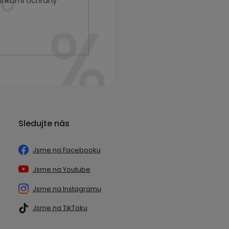
nkami ochrany
Sledujte nás
Jsme na Facebooku
Jsme na Youtube
Jsme na Instagramu
Jsme na TikToku