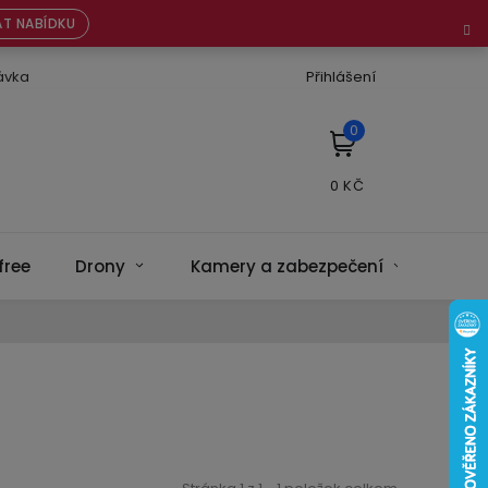
T NABÍDKU
ávka
Přihlášení
NÁKUPNÍ
KOŠÍK
free
Drony
Kamery a zabezpečení
Bate