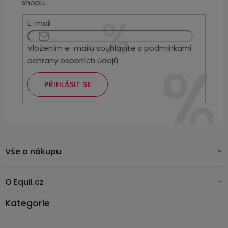
Kamerové
shopu.
displejem
Sada
systémy
Paměti
Příslušenství
se
E-mail
a
2
úložiště
Příslušenství
bateriemi
Vložením e-mailu souhlasíte s
podmínkami
ke
ochrany osobních údajů
kamerám
Paměťové
Napájecí
Sada
karty
kabely
se
PŘIHLÁSIT SE
3
Externí
USB-
Esenciální
bateriemi
SSD
A
oleje
disky
/
Náhradní
USB-
Doplňkové
díly
C
služby
Vše o nákupu
a
příslušenství
USB-
Značky
A
O Equil.cz
/
Kategorie
mini
ANRAN
USB