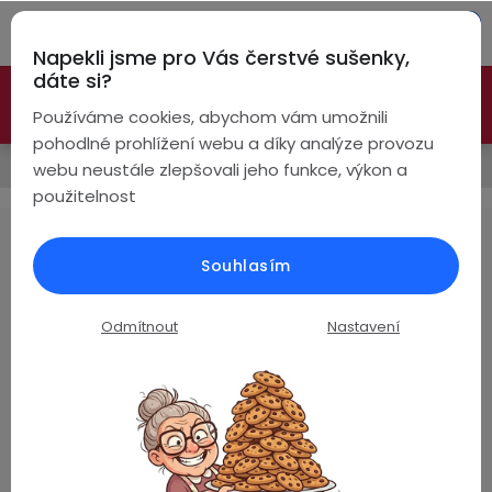
Přejít
Hleda
na
Napekli jsme pro Vás čerstvé sušenky,
obsah
NÁ
dáte si?
🚀 Nové modely DRONŮ 🚀
Nyní se zaváděcí slevou až
KO
Bezdrátová
Používáme cookies, abychom vám umožnili
sluchátka
-26%
PROZKOUMAT NABÍDKU
pohodlné prohlížení webu a díky analýze provozu
Prodávané značky
webu neustále zlepšovali jeho funkce, výkon a
True
Chytré
použitelnost
Wireless
hodinky
LDNIO
Pecky
Dámské
Chytré
Souhlasím
náramky
Žádné produkty značky
LDNIO
nebyly nalezeny...
Špunty
Pánské
Odmítnout
Nastavení
Chytré
prsteny
Z
Do
Dětské
4,8
uší
á
Handsfree
Pro
p
Hodnocení zákazníků
Ear
Seniory
a
Na základě
ověřených recenzí
Hook
Drony