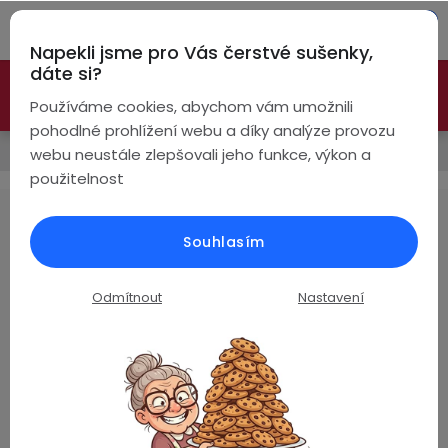
Přejít
Hleda
na
Napekli jsme pro Vás čerstvé sušenky,
obsah
NÁ
dáte si?
🚀 Nové modely DRONŮ 🚀
Nyní se zaváděcí slevou až
KO
Bezdrátová
Používáme cookies, abychom vám umožnili
sluchátka
-26%
PROZKOUMAT NABÍDKU
pohodlné prohlížení webu a díky analýze provozu
Prodávané značky
webu neustále zlepšovali jeho funkce, výkon a
True
Chytré
použitelnost
Wireless
hodinky
LYZ RC
Pecky
Dámské
Chytré
Souhlasím
náramky
Žádné produkty značky
LYZ RC
nebyly nalezeny...
Špunty
Pánské
Odmítnout
Nastavení
Chytré
prsteny
Z
Do
Dětské
4,8
uší
á
Handsfree
Pro
p
Hodnocení zákazníků
Ear
Seniory
a
Na základě
ověřených recenzí
Hook
Drony