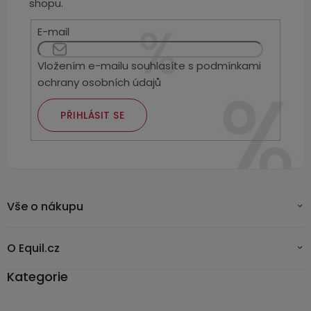
Kamerové
shopu.
displejem
Sada
systémy
Paměti
Příslušenství
se
E-mail
a
2
úložiště
Příslušenství
bateriemi
Vložením e-mailu souhlasíte s
podmínkami
ke
ochrany osobních údajů
kamerám
Paměťové
Napájecí
Sada
karty
kabely
se
PŘIHLÁSIT SE
3
Externí
USB-
Esenciální
bateriemi
SSD
A
oleje
disky
/
Náhradní
USB-
Doplňkové
díly
C
služby
Vše o nákupu
a
příslušenství
USB-
Značky
A
O Equil.cz
/
Kategorie
mini
ANRAN
USB