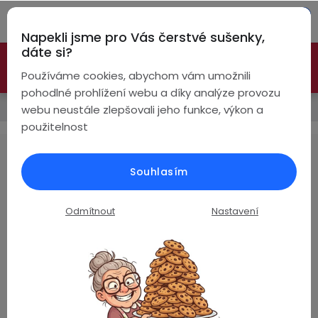
Přejít
Hleda
na
Napekli jsme pro Vás čerstvé sušenky,
obsah
NÁ
dáte si?
🚀 Nové modely DRONŮ 🚀
Nyní se zaváděcí slevou až
KO
Bezdrátová
Používáme cookies, abychom vám umožnili
sluchátka
-26%
PROZKOUMAT NABÍDKU
pohodlné prohlížení webu a díky analýze provozu
Prodávané značky
webu neustále zlepšovali jeho funkce, výkon a
True
Chytré
použitelnost
Wireless
hodinky
MISECU
Pecky
Dámské
Chytré
Souhlasím
náramky
Žádné produkty značky
MISECU
nebyly nalezeny...
Špunty
Pánské
Odmítnout
Nastavení
Chytré
prsteny
Z
Do
Dětské
4,8
uší
á
Handsfree
Pro
p
Hodnocení zákazníků
Ear
Seniory
a
Na základě
ověřených recenzí
Hook
Drony