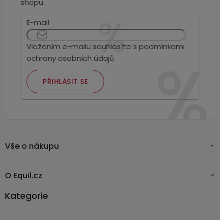
Kamerové
shopu.
displejem
Sada
systémy
Paměti
Příslušenství
se
E-mail
a
2
úložiště
Příslušenství
bateriemi
Vložením e-mailu souhlasíte s
podmínkami
ke
ochrany osobních údajů
kamerám
Paměťové
Napájecí
Sada
karty
kabely
se
PŘIHLÁSIT SE
3
Externí
USB-
Esenciální
bateriemi
SSD
A
oleje
disky
/
Náhradní
USB-
Doplňkové
díly
C
služby
Vše o nákupu
a
příslušenství
USB-
Značky
A
O Equil.cz
/
Kategorie
mini
ANRAN
USB