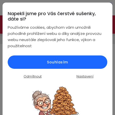
Přejít
Hleda
na
Napekli jsme pro Vás čerstvé sušenky,
obsah
NÁ
dáte si?
🚀 Nové modely DRONŮ 🚀
Nyní se zaváděcí slevou až
KO
Bezdrátová
Používáme cookies, abychom vám umožnili
sluchátka
-26%
PROZKOUMAT NABÍDKU
pohodlné prohlížení webu a díky analýze provozu
Prodávané značky
webu neustále zlepšovali jeho funkce, výkon a
True
Chytré
použitelnost
Wireless
hodinky
ProTech
Pecky
Dámské
Chytré
Souhlasím
náramky
Ř
Řadit podle:
Doporučujeme
Špunty
Pánské
Odmítnout
Nastavení
a
Chytré
prsteny
z
Stránka
1
z
1
-
3
položek celkem
Do
Dětské
uší
e
V
Handsfree
Pro
n
ý
Ear
Seniory
í
Hook
Drony