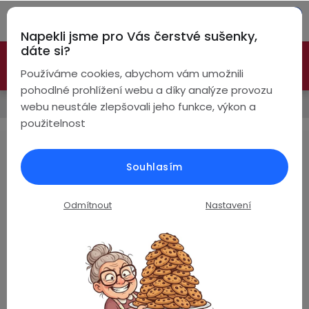
Přejít
Hleda
na
Napekli jsme pro Vás čerstvé sušenky,
obsah
NÁ
dáte si?
🚀 Nové modely DRONŮ 🚀
Nyní se zaváděcí slevou až
KO
Bezdrátová
Používáme cookies, abychom vám umožnili
sluchátka
-26%
PROZKOUMAT NABÍDKU
pohodlné prohlížení webu a díky analýze provozu
Prodávané značky
webu neustále zlepšovali jeho funkce, výkon a
True
Chytré
použitelnost
Wireless
hodinky
ROMOSS
Pecky
Dámské
Chytré
Souhlasím
náramky
Žádné produkty značky
ROMOSS
nebyly nalezeny...
Špunty
Pánské
Odmítnout
Nastavení
Chytré
prsteny
Z
Do
Dětské
4,8
uší
á
Handsfree
Pro
p
Hodnocení zákazníků
Ear
Seniory
a
Na základě
ověřených recenzí
Hook
Drony