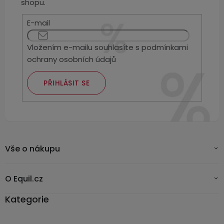
Kamerové
shopu.
displejem
Sada
systémy
Paměti
Příslušenství
se
E-mail
a
2
úložiště
Příslušenství
bateriemi
Vložením e-mailu souhlasíte s
podmínkami
ke
ochrany osobních údajů
kamerám
Paměťové
Napájecí
Sada
karty
kabely
se
PŘIHLÁSIT SE
3
Externí
USB-
Esenciální
bateriemi
SSD
A
oleje
disky
/
Náhradní
USB-
Doplňkové
díly
C
služby
Vše o nákupu
a
příslušenství
USB-
Značky
A
O Equil.cz
/
Kategorie
mini
ANRAN
USB