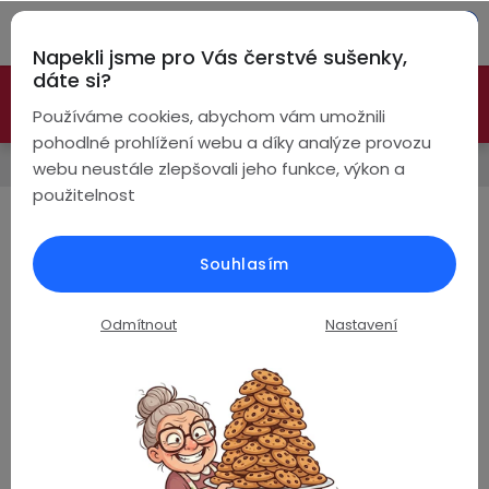
Přejít
Hleda
na
Napekli jsme pro Vás čerstvé sušenky,
obsah
NÁ
dáte si?
🚀 Nové modely DRONŮ 🚀
Nyní se zaváděcí slevou až
KO
Bezdrátová
Používáme cookies, abychom vám umožnili
sluchátka
-26%
PROZKOUMAT NABÍDKU
pohodlné prohlížení webu a díky analýze provozu
Prodávané značky
webu neustále zlepšovali jeho funkce, výkon a
True
Chytré
použitelnost
Wireless
hodinky
Smooth
Pecky
Dámské
Chytré
Souhlasím
náramky
Ř
Řadit podle:
Doporučujeme
Špunty
Pánské
Odmítnout
Nastavení
a
Chytré
prsteny
z
Stránka
1
z
1
-
1
položek celkem
Do
Dětské
uší
e
V
Handsfree
Pro
n
ý
Ear
Seniory
í
Hook
Drony