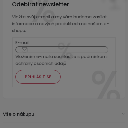
Odebírat newsletter
USB-
A
Vložte svůj e-mail a my vám budeme zasílat
/
informace o nových produktech na našem e-
Lightning
shopu.
Nabíjecí
E-mail
adaptéry
Vložením e-mailu souhlasíte s
podmínkami
USB-
ochrany osobních údajů
C
/
PŘIHLÁSIT SE
USB-
C
USB-
C
/
Vše o nákupu
Lightning