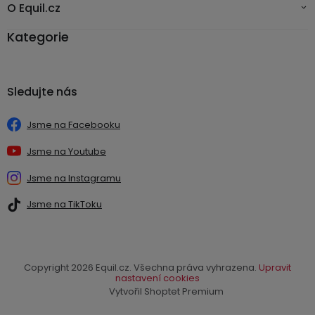
O Equil.cz
3,5mm
JACK
Kategorie
Redukce
Sledujte nás
Jsme na Facebooku
Jsme na Youtube
Jsme na Instagramu
Jsme na TikToku
Copyright 2026
Equil.cz
. Všechna práva vyhrazena.
Upravit
nastavení cookies
Vytvořil Shoptet Premium