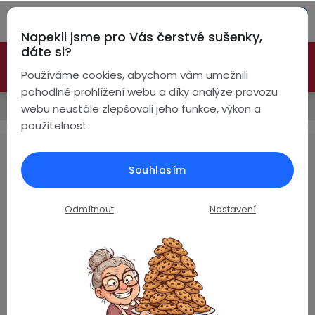
Přejít
Hleda
na
Napekli jsme pro Vás čerstvé sušenky,
obsah
NÁ
dáte si?
🚀 Nové modely DRONŮ 🚀
Nyní se zaváděcí slevou až
KO
Bezdrátová
Používáme cookies, abychom vám umožnili
sluchátka
-26%
PROZKOUMAT NABÍDKU
pohodlné prohlížení webu a díky analýze provozu
Prodávané značky
webu neustále zlepšovali jeho funkce, výkon a
True
Chytré
použitelnost
Wireless
hodinky
ZEBLAZE
Pecky
Dámské
Chytré
Souhlasím
náramky
Žádné produkty značky
ZEBLAZE
nebyly nalezeny...
Špunty
Pánské
Odmítnout
Nastavení
Chytré
prsteny
Z
Do
Dětské
4,8
uší
á
Handsfree
Pro
p
Hodnocení zákazníků
Ear
Seniory
a
Na základě
ověřených recenzí
Hook
Drony