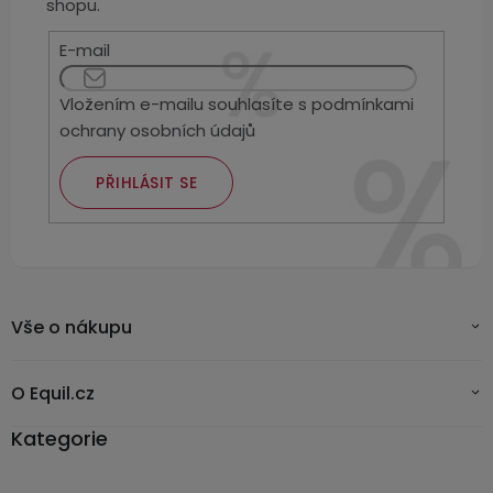
Kamerové
shopu.
displejem
Sada
systémy
Paměti
Příslušenství
se
E-mail
a
2
úložiště
Příslušenství
bateriemi
Vložením e-mailu souhlasíte s
podmínkami
ke
ochrany osobních údajů
kamerám
Paměťové
Napájecí
Sada
karty
kabely
se
PŘIHLÁSIT SE
3
Externí
USB-
Esenciální
bateriemi
SSD
A
oleje
disky
/
Náhradní
USB-
Doplňkové
díly
C
služby
Vše o nákupu
a
příslušenství
USB-
Značky
A
O Equil.cz
/
Kategorie
mini
ANRAN
USB