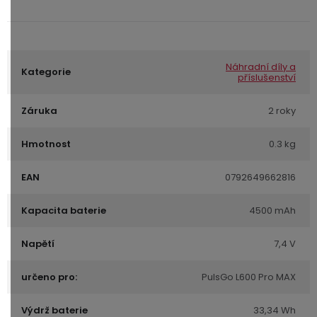
Náhradní díly a
Kategorie
příslušenství
Záruka
2 roky
Hmotnost
0.3 kg
EAN
0792649662816
Kapacita baterie
4500 mAh
Napětí
7,4 V
určeno pro:
PulsGo L600 Pro MAX
Výdrž baterie
33,34 Wh