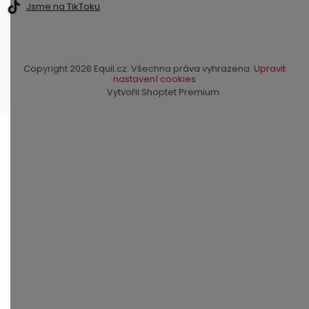
Jsme na TikToku
Copyright 2026
Equil.cz
. Všechna práva vyhrazena.
Upravit
nastavení cookies
Vytvořil Shoptet Premium