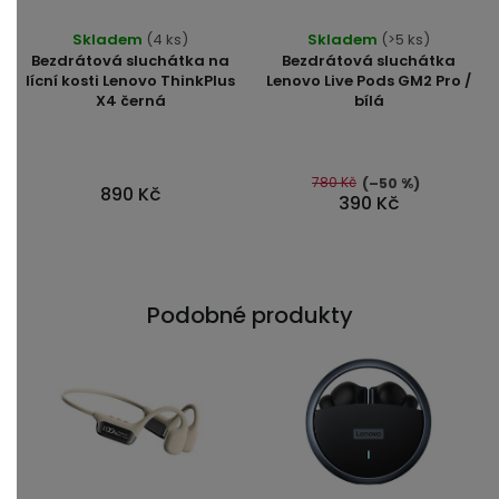
Průměrné
Skladem
(4 ks)
Skladem
(>5 ks)
hodnocení
Bezdrátová sluchátka na
Bezdrátová sluchátka
produktu
lícní kosti Lenovo ThinkPlus
Lenovo Live Pods GM2 Pro /
X4 černá
bílá
je
5,0
z
5
780 Kč
(–50 %)
890 Kč
390 Kč
hvězdiček.
Podobné produkty