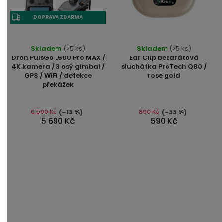
DOPRAVA ZDARMA
Průměrné
Skladem
(>5 ks)
Skladem
(>5 ks)
hodnocení
Dron PulsGo L600 Pro MAX /
Ear Clip bezdrátová
produktu
4K kamera / 3 osý gimbal /
sluchátka ProTech Q80 /
GPS / WiFi / detekce
rose gold
je
překážek
5,0
z
5
6 590 Kč
890 Kč
(–13 %)
(–33 %)
5 690 Kč
590 Kč
hvězdiček.