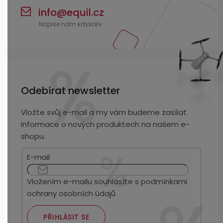
info
@
equil.cz
Odebírat newsletter
Vložte svůj e-mail a my vám budeme zasílat
informace o nových produktech na našem e-
shopu.
E-mail
Vložením e-mailu souhlasíte s
podmínkami
ochrany osobních údajů
PŘIHLÁSIT SE