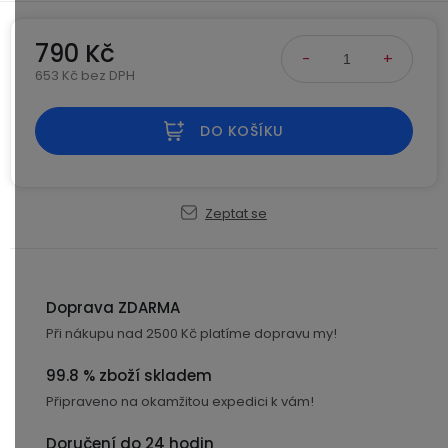
Kamerové
displejem
Sada
systémy
Paměti
Příslušenství
se
a
790 Kč
2
úložiště
653 Kč bez DPH
Příslušenství
bateriemi
Měrná cena:
ke
kamerám
Paměťové
Napájecí
DO KOŠÍKU
Sada
karty
kabely
se
3
Externí
USB-
Esenciální
bateriemi
Zeptat se
SSD
A
oleje
disky
/
Náhradní
USB-
Doplňkové
díly
C
služby
a
Doprava ZDARMA
příslušenství
USB-
Při nákupu nad 2500 Kč platíme dopravu my!
Značky
A
99.8 % zboží skladem
/
mini
ANRAN
Připraveno na okamžitou expedici k vám!
USB
Doručení do 24 hodin