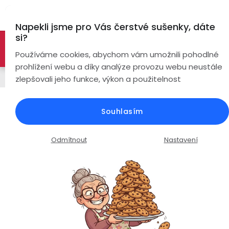
Přejít
Hl
na
Napekli jsme pro Vás čerstvé sušenky, dáte
obsah
si?
🚀 Nové modely DRONŮ 🚀
Nyní se zaváděcí slevou až
Bezdrátová
Používáme cookies, abychom vám umožnili pohodlné
sluchátka
-26%
PROZKOUMAT NABÍDKU
prohlížení webu a díky analýze provozu webu neustále
Náhradní díly a příslušenství
zlepšovali jeho funkce, výkon a použitelnost
True
Chytré
Wireless
hodinky
Baterie pro dron PulsGo L600 Pro
Souhlasím
MAX / 4500mAh / 7.4V
Pecky
Dámské
Chytré
náramky
Průměrné
Podrobnosti hodnocení
Neohodnoceno
Odmítnout
Nastavení
Špunty
Pánské
hodnocení
Chytré
produktu
prsteny
je
Do
Dětské
0,0
uší
Handsfree
z
Pro
5
Ear
Seniory
hvězdiček.
Hook
Drony