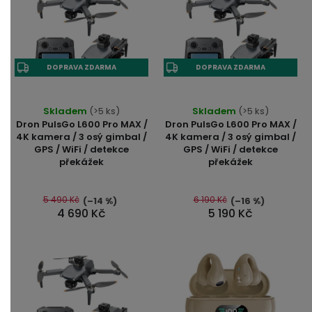
DOPRAVA ZDARMA
DOPRAVA ZDARMA
Skladem
(>5 ks)
Skladem
(>5 ks)
Dron PulsGo L600 Pro MAX /
Dron PulsGo L600 Pro MAX /
4K kamera / 3 osý gimbal /
4K kamera / 3 osý gimbal /
GPS / WiFi / detekce
GPS / WiFi / detekce
překážek
překážek
5 490 Kč
6 190 Kč
(–14 %)
(–16 %)
4 690 Kč
5 190 Kč