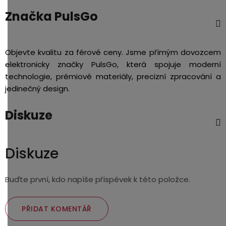
Značka
PulsGo
Objevte kvalitu za férové ceny. Jsme přímým dovozcem
elektronicky značky PulsGo, která spojuje moderní
technologie, prémiové materiály, precizní zpracování a
jedinečný design.
Diskuze
Diskuze
Buďte první, kdo napíše příspěvek k této položce.
PŘIDAT KOMENTÁŘ