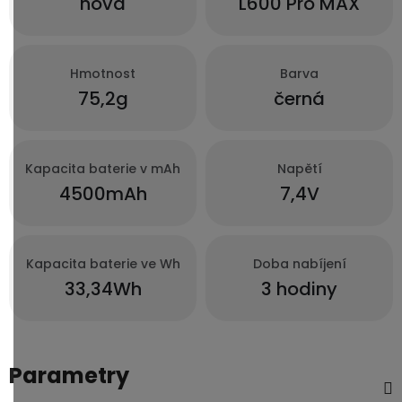
nová
L600 Pro MAX
3,5mm
JACK
Hmotnost
Barva
Redukce
75,2g
černá
Kapacita baterie v mAh
Napětí
4500mAh
7,4V
Kapacita baterie ve Wh
Doba nabíjení
33,34Wh
3 hodiny
Parametry