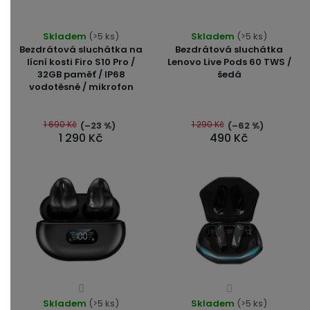
Průměrné
Průměrné
Skladem
(>5 ks)
Skladem
(>5 ks)
hodnocení
hodnocení
Bezdrátová sluchátka na
Bezdrátová sluchátka
produktu
produktu
lícní kosti Firo S10 Pro /
Lenovo Live Pods 60 TWS /
32GB paměť / IP68
šedá
je
je
vodotěsné / mikrofon
5,0
4,5
z
z
5
5
1 690 Kč
1 290 Kč
(–23 %)
(–62 %)
1 290 Kč
490 Kč
hvězdiček.
hvězdiček.
Průměrné
Průměrné
Skladem
hodnocení
(>5 ks)
Skladem
hodnocení
(>5 ks)