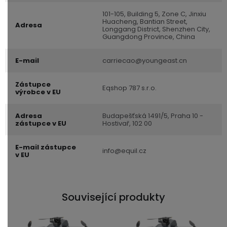
101-105, Building 5, Zone C, Jinxiu
Huacheng, Bantian Street,
Adresa
Longgang District, Shenzhen City,
Guangdong Province, China
E-mail
carriecao@youngeast.cn
Zástupce
Eqshop 787 s.r.o.
výrobce v EU
Adresa
Budapešťská 1491/5, Praha 10 -
zástupce v EU
Hostivař, 102 00
E-mail zástupce
info@equil.cz
v EU
Související produkty