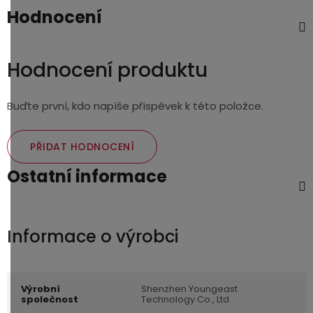
Hodnocení
Hodnocení produktu
Buďte první, kdo napíše příspěvek k této položce.
PŘIDAT HODNOCENÍ
Ostatní informace
Výrobní
Shenzhen Youngeast
společnost
Technology Co., Ltd.