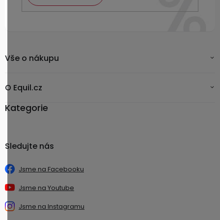
Vše o nákupu
O Equil.cz
Kategorie
Sledujte nás
Jsme na Facebooku
Jsme na Youtube
Jsme na Instagramu