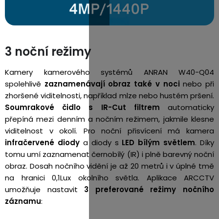
3 noční režimy
Kamery kamerového systémů ANRAN W40-Q04
spolehlivě
zaznamenávají obraz také v noci
nebo při
zhoršené viditelnosti, například mlze nebo hustém pršení.
Soumrakové čidlo s IR-Cut filtrem
automaticky
přepíná mezi denním a nočním režimem, jakmile klesne
viditelnost v okolí. Pro noční přisvícení má kamera
infračervené diody
a diody s
LED bílým světlem
. Díky
tomu umí zaznamenat černobílý (IR) i plně barevný noční
obraz. Dosah nočního vidění je až 20 metrů i v úplné tmě
na hranici 0,1Lux okolního světla. Aplikace ARCCTV
umožňuje nastavit
3 preferované režimy nočního
záznamu
: