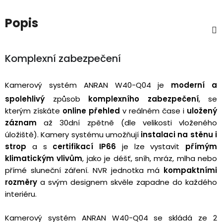
3,5mm
Popis
JACK
Redukce
Komplexní zabezpečení
Kamerový systém ANRAN W40-Q04 je
moderní a
spolehlivý
způsob
komplexního zabezpečení
, se
kterým získáte
online přehled
v reálném čase i
uložený
záznam
až 30dní zpětně
(dle velikosti vloženého
úložiště). Kamery systému umožňují
instalaci na stěnu i
strop
a s
certifikací IP66
je lze vystavit
přímým
klimatickým vlivům
, jako je déšť, sníh, mráz, mlha nebo
přímé sluneční záření. NVR jednotka má
kompaktními
rozměry
a svým designem skvěle zapadne do každého
interiéru.
Kamerový systém ANRAN W40-Q04 se skládá ze 2