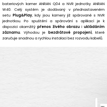
bateriových kamer ANRAN Q04 a NVR jednotky ANRAN
W40. Celý systém je dodávaný v přednastaveném
setu
Plug&Play
, kdy jsou kamery již spárované s NVR
jednotkou. Po spuštění a spárování s aplikací je k
dispozici okamžitý
přenos živého obrazu
i
ukládáním
záznamu
. Výhodou je
bezdrátové propojení
, které
zaručuje snadnou a rychlou instalaci bez rozvodu kabelů.