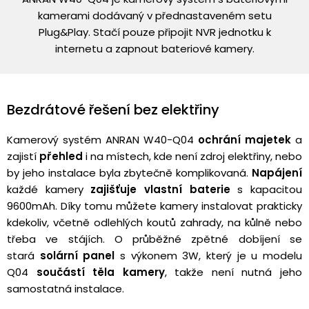
kamerami dodávaný v přednastaveném setu
Plug&Play. Stačí pouze připojit NVR jednotku k
internetu a zapnout bateriové kamery.
Bezdrátové řešení bez elektřiny
Kamerový systém ANRAN W40-Q04
ochrání majetek
a
zajistí
přehled
i na místech, kde není zdroj elektřiny, nebo
by jeho instalace byla zbytečně komplikovaná.
Napájení
každé kamery
zajišťuje
vlastní baterie
s kapacitou
9600mAh. Díky tomu můžete kamery instalovat prakticky
kdekoliv, včetně odlehlých koutů zahrady, na kůlně nebo
třeba ve stájích. O průběžné zpětné dobíjení se
stará
solární panel
s výkonem 3W, který je u modelu
Q04
součástí těla kamery
, takže není nutná jeho
samostatná instalace.