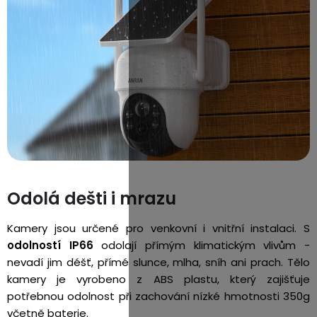
Odolá dešti i mrazu
Kamery jsou určené pro venkovní i vnitřní instalaci. S
odolností IP66
odolají přímým klimatickým vlivům -
nevadí jim déšť, přímé slunce, mlha, sníh ani prach. Tělo
kamery je vyrobeno z ABS plastu, který zajišťuje
potřebnou odolnost při zachování nízké hmotnosti 350g
včetně baterie.