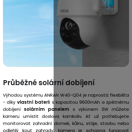
Průběžné solární dobíjení
Výhodou systému ANRAN W40-Q04 je naprostá flexibilita
- díky
vlastní bateri
i s kapacitou 9600mAh a zpětnému
dobíjení
solárním panelem
s výkonem 3W můžete
kameru umístit doslova kamkoliv. Ať už potřebujete
monitorovat zahradní domek, kůlnu, stáje, stavbu nebo
odlehlý kout zahrady, kamera je schopna fungovat