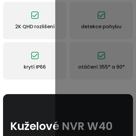
2K QHD rozlišení
detekce pohybu
krytí IP66
otáčení 355° a 90°
Kuželové NVR W40