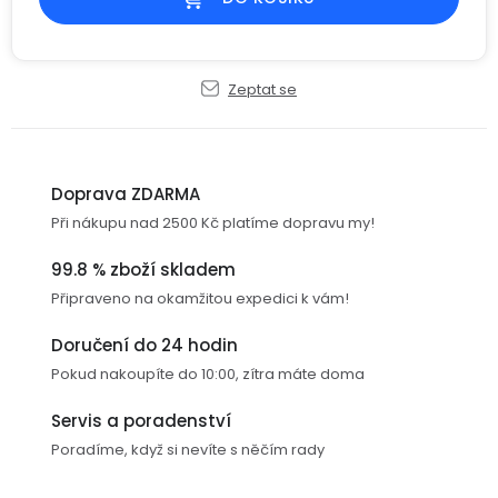
USB-
A
/
Zeptat se
Lightning
Nabíjecí
adaptéry
Doprava ZDARMA
Při nákupu nad 2500 Kč platíme dopravu my!
USB-
C
99.8 % zboží skladem
/
Připraveno na okamžitou expedici k vám!
USB-
C
Doručení do 24 hodin
Pokud nakoupíte do 10:00, zítra máte doma
USB-
C
Servis a poradenství
/
Poradíme, když si nevíte s něčím rady
Lightning