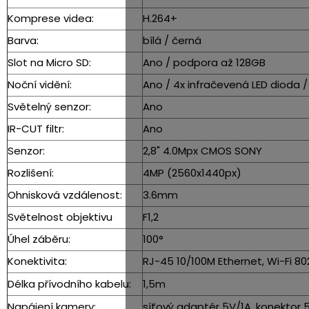
Komprese videa:
H.264+
Barva:
bílá / černá
Slot na Micro SD:
Ano / podpora až 128GB
Noční vidění:
Ano / 4x infračevená LED dioda 
Světelný senzor:
Ano
IR-CUT filtr:
Ano
Senzor:
2,8" 4.0Mpx CMOS SONY
Rozlišení:
4MP (2560x1440px)
Ohnisková vzdálenost:
3.6mm
Světelnost objektivu
F1,2
Úhel záběru:
100°
Konektivita:
RJ-45 10/100M Ethernet, Wi-Fi 80
Délka přívodního kabelu:
1,5m
Napájení kamery:
síťový adaptér 5V/1A, konektor 