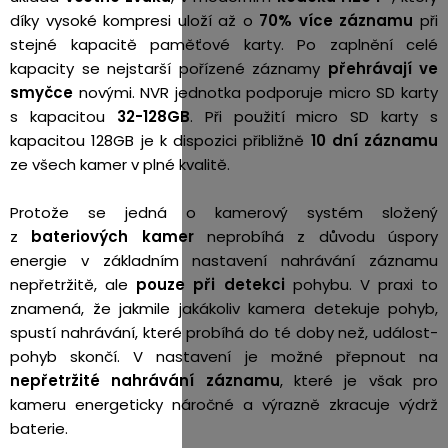
díky vysoké kompresi uloží až o
70% více záznamu
při
stejné kapacitě paměťové karty. Po zaplnění celé
kapacity se nejstarší pořízené záznamy
přehrávají ve
smyčce
novými. NVR jednotka podporuje micro SD karty
s kapacitou
32-128GB
. Při použití micro SD karty s
kapacitou 128GB je k dispozici přibližně
10 dní záznamu
ze všech kamer v plné kvalitě.
Protože se jedná o kamerový systém složený
z
bateriových kamer
neprobíhá z důvodu úspory
energie v základním nastavení nahrávání záznamu
nepřetržitě, ale
pouze při detekci
pohybu. V praxi to
znamená, že jakmile jakákoliv kamera detekuje pohyb,
spustí nahrávání, které probíhá do té doby než, událost-
pohyb skončí. V nastavení je možné přepnout na
nepřetržité nahrávání záznamu
, které je však pro
kameru energeticky náročné a výrazně zkracuje výdrž
baterie.