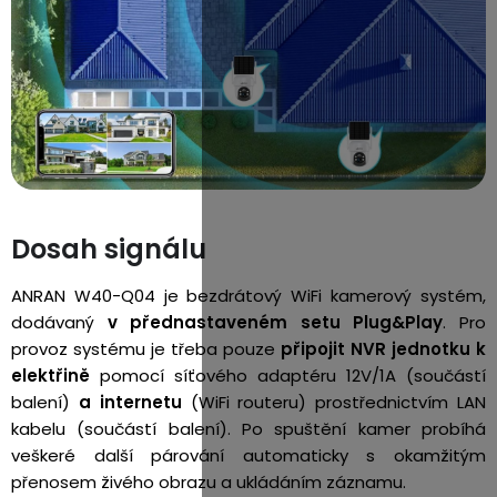
Dosah signálu
ANRAN W40-Q04 je bezdrátový WiFi kamerový systém,
dodávaný
v přednastaveném setu Plug&Play
. Pro
provoz systému je třeba pouze
připojit NVR jednotku k
elektřině
pomocí síťového adaptéru 12V/1A (součástí
balení)
a internetu
(WiFi routeru) prostřednictvím LAN
kabelu (součástí balení).
Po spuštění kamer probíhá
veškeré další párování automaticky s okamžitým
přenosem živého obrazu a ukládáním záznamu.