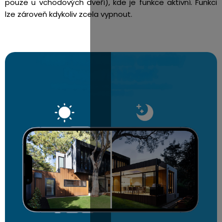
pouze u vchodových dveří), kde je funkce aktivní. Funkci
lze zároveň kdykoliv zcela vypnout.