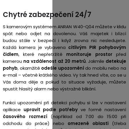
Chytré zabezpečení 24/7
S kamerovým systémem ANRAN W40-Q04 můžete v klidu
spát nebo odjet na dovolenou. Váš majetek i blízcí
budou stále v bezpečí i když zrovna nic nesledujete.
Každá kamera je vybavena
citlivým PIR pohybovým
čidlem
, které nepřetržitě
monitoruje prostor
před
kamerou
na vzdálenost až 20 metrů
. Jakmile
detekuje
pohyb
, okamžitě
odešle upozornění
do mobilu nebo na
e-mail – včetně krátkého videa. Vy tak hned víte, co se u
Vás doma děje a pokud to situace vyžaduje, můžete
spustit hlasitý alarm nebo výstražné blikání.
Funkci upozornění při detekci pohybu si lze v nastavení
aplikace
upravit podle potřeby
ve formě nastavení
časového rozmezí
(například od 7:00 do 15:00 při
odchodu do práce) nebo
omezené oblasti
(třeba