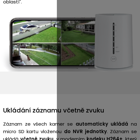
oblastí".
Ukládání záznamu včetně zvuku
Záznam ze všech kamer se
automaticky
ukládá
na
micro SD kartu vloženou
do NVR
jednotky
. Záznam se
ukládá
včetně zvuku
, v moderním
kodeku H264+
, který