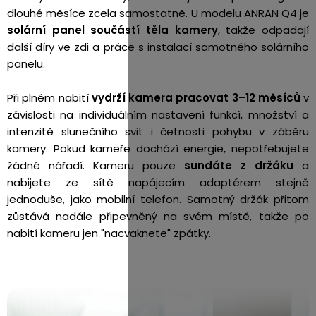
dlouhé měsíce zcela samostatně. U modelu ANRAN Q4 je
solární panel součástí těla kamery
, takže odpadají
další díry ve zdi a práce s instalací samotného solárního
panelu.
Při plném nabití
vydrží kamera pracovat 3–12 měsíců
v
závislosti na individuálním nastavení funkcí, množství a
intenzitě slunečního svit i četnosti pohybu v záběru
kamery. Pokud kameře
dochází energie, nepotřebujete
žádné nářadí. Kameru pouze
sundáte z držáku
a
nabijete ze sítě napájecím adaptérem stejně
jednoduše, jako mobilní telefon. Samotný držák přitom
zůstává nadále připevněný na svém místě, takže po
nabití kameru jen "nacvaknete" zpátky.