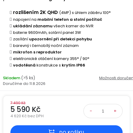
Kamerové
displejem
Sada
systémy
Paměti
Příslušenství
r
ozlišením 2K QHD
(4MP) s úhlem záběru 100°
se
a
napojení na
2
mobilní telefon a stolní počítač
úložiště
Příslušenství
bateriemi
ukládání záznamu
všech kamer do NVR
ke
baterie 9600mAh, solární panel 3W
kamerám
Paměťové
Napájecí
zasílání
upozornění při detekci pohybu
Sada
karty
kabely
barevný i černobílý noční záznam
se
mikrofon s reproduktor
3
Externí
USB-
Esenciální
elektronické otáčení kamery 355° / 90°
bateriemi
SSD
A
oleje
vodotěsná
konstrukce s
krytím IP66
disky
/
Náhradní
USB-
(>5 ks)
Skladem
Možnosti doručen
Doplňkové
díly
C
11.8.2026
služby
a
příslušenství
USB-
Značky
7 490 Kč
A
5 590 Kč
/
4 620 Kč bez DPH
mini
ANRAN
Měrná cena:
USB
DO KOŠÍKU