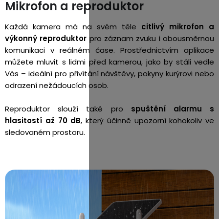
Mikrofon a reproduktor
Každá kamera má na svém těle
citlivý mikrofon a
výkonný reproduktor
pro záznam zvuku i obousměrnou
komunikaci v reálném čase. Prostřednictvím aplikace
můžete mluvit s lidmi před kamerou, jako by stáli vedle
Vás – ideální pro přivítání návštěvy, pokyny kurýrovi nebo
odrazení nežádoucích osob.
Reproduktor slouží také pro
spuštění alarmu s
hlasitostí až 70 dB
, který účinně upozorní kohokoliv ve
sledovaném prostoru.