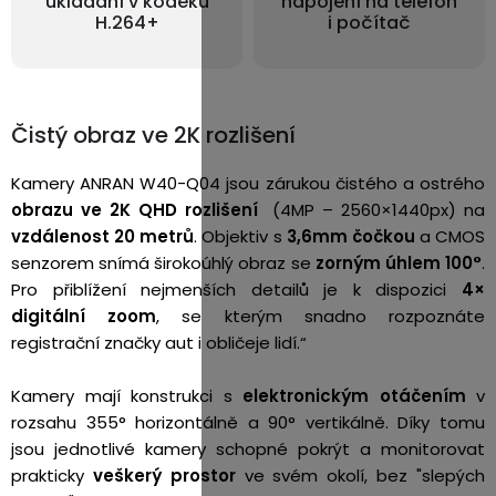
ukládání v kodeku
napojení na telefon
H.264+
i počítač
Čistý obraz ve 2K rozlišení
Kamery ANRAN W40-Q04 jsou zárukou čistého a ostrého
obrazu ve 2K
QHD rozlišení
(4MP – 2560×1440px) na
vzdálenost 20 metrů
. Objektiv s
3,6mm čočkou
a CMOS
senzorem snímá širokoúhlý obraz se
zorným úhlem 100°
.
Pro přiblížení nejmenších detailů je k dispozici
4×
digitální zoom
, se kterým snadno rozpoznáte
registrační značky aut i obličeje lidí.“
Kamery mají konstrukci s
elektronickým otáčením
v
rozsahu 355° horizontálně a 90° vertikálně. Díky tomu
jsou jednotlivé kamery schopné pokrýt a monitorovat
prakticky
veškerý prostor
ve svém okolí, bez "slepých