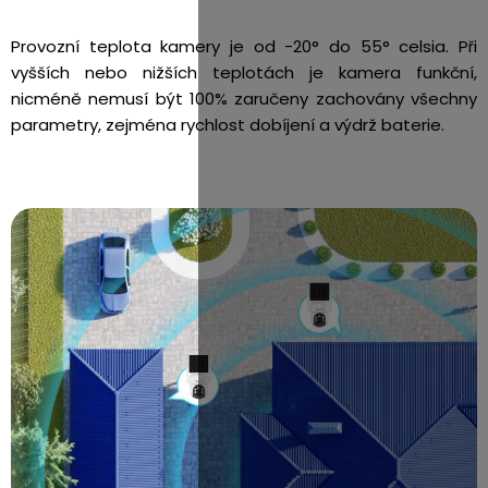
Provozní teplota kamery je od -20° do 55° celsia. Při
vyšších nebo nižších teplotách je kamera funkční,
nicméně nemusí být 100% zaručeny zachovány všechny
parametry, zejména rychlost dobíjení a výdrž baterie.