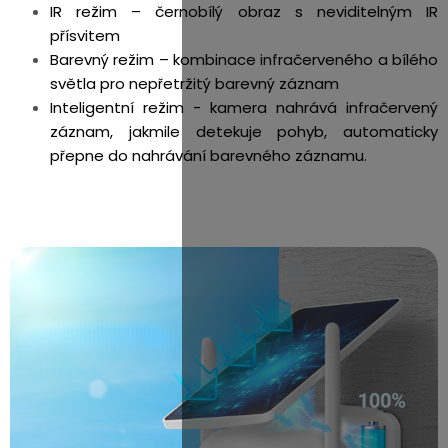
IR režim – černobílý obraz s neviditelným IR
přísvitem
Barevný režim – kombinace infračerveného a bílého
světla pro nepřetržitý barevný záznam
Inteligentní režim - kamera nahrává infračervený
záznam, jakmile detekuje pohyb, automaticky
přepne do nahrávání barevného záznamu.