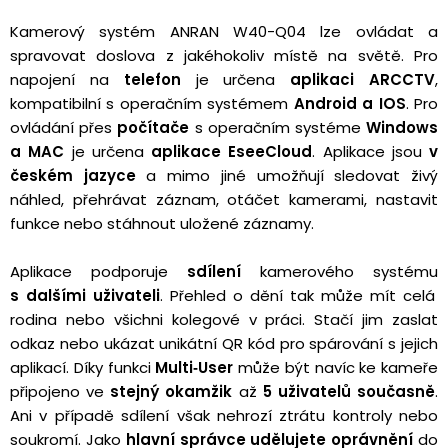
Kamerový systém ANRAN W40-Q04 lze ovládat a
spravovat doslova z jakéhokoliv místě na světě. Pro
napojení na
telefon
je určena
aplikaci ARCCTV
,
kompatibilní s operačním systémem
Android a IOS
. Pro
ovládání přes
počítače
s operačním systéme
Windows
a MAC
je určena
aplikace EseeCloud
. Aplikace jsou
v
českém jazyce
a mimo jiné umožňují
sledovat živý
náhled, přehrávat záznam, otáčet kamerami, nastavit
funkce nebo stáhnout uložené záznamy.
Aplikace podporuje
sdílení
kamerového systému
s dalšími uživateli
. Přehled o dění tak může mít celá
rodina nebo všichni kolegové v práci. Stačí jim zaslat
odkaz nebo ukázat unikátní QR kód pro spárování s jejich
aplikací. Díky funkci
Multi‑User
může být navíc ke kameře
připojeno ve
stejný okamžik
až
5 uživatelů současně
.
Ani v případě sdílení však nehrozí ztrátu kontroly nebo
soukromí. Jako
hlavní správce
udělujete oprávnění
do