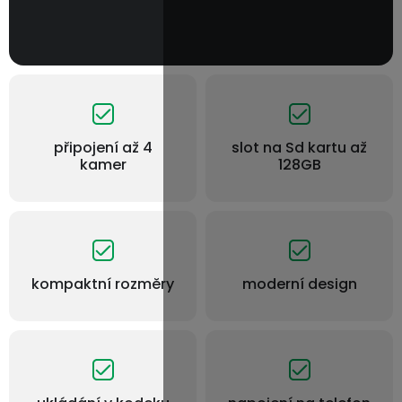
připojení až 4
slot na Sd kartu až
kamer
128GB
kompaktní rozměry
moderní design