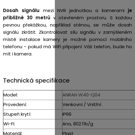
Dosah signálu
mezi NVR jednotkou a kamerami
je
přibližně 30 metrů
v otevřeném prostoru. S každou
pevnou překážkou, například stěnou, se může dosah
signálu zkrátit. Zkontrolovat sílu signálu v zamýšleném
místě instalace kamery je možné pomocí mobilního
telefonu - pokud má WiFi připojení Váš telefon, bude ho
mít i kamera.
Technická specifikace
Model:
ANRAN W40-Q04
Provedení:
Venkovní / Vnitřní
Stupeň krytí:
IP66
Wi-Fi:
Ano, 802.11b/g
Materiál:
Plast