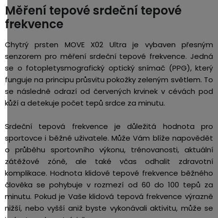
Měření tepové srdeční tepové
frekvence
Chytrý prsten MOVE X02 Ultra je vybaven přesným
senzorem pro měření srdeční tepové frekvence. Jedná
se o fotopletysmografický optický snímač (PPG), který
funguje na principu průsvitu pokožky zeleným světlem. To
se následně odrazí od červených krvinek v cévách pod
kůží a detekuje počet tepů srdce za minutu.
Srdeční tepová frekvence je důležitá hodnota pro
sportovce i běžné uživatele. Může Vám blíže napovědět
o průběhu sportovního výkonu, trénovanosti, aktuální
zátěžové zóně, ale také včas odhalit zdravotní
komplikace. Hodnota klidové tepové frekvence běžného
člověka se pohybuje v rozmezí od 60 do 100 tepů za
minutu. Pokud je Vaše klidová tepová frekvence výrazně
nižší, nebo vyšší aniž byste vykonávali aktivitu, může se