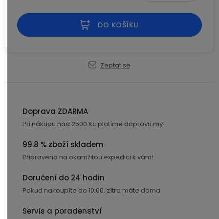
Měrná cena:
USB-
A
DO KOŠÍKU
/
Lightning
Zeptat se
Nabíjecí
adaptéry
USB-
Doprava ZDARMA
C
Při nákupu nad 2500 Kč platíme dopravu my!
/
USB-
99.8 % zboží skladem
C
Připraveno na okamžitou expedici k vám!
USB-
Doručení do 24 hodin
C
Pokud nakoupíte do 10:00, zítra máte doma
/
Lightning
Servis a poradenství