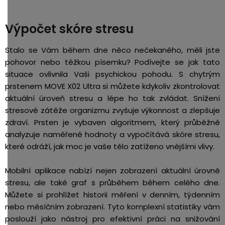
Výpočet skóre stresu
Stalo se Vám během dne něco nečekaného, měli jste
pohovor nebo těžkou písemku? Podívejte se jak tato
situace ovlivnila Vaši psychickou pohodu. S chytrým
prstenem MOVE X02 Ultra si můžete kdykoliv zkontrolovat
aktuální úroveň stresu a lépe ho tak zvládat. Snížení
stresové zátěže organizmu zvyšuje výkonnost a zlepšuje
zdraví. Prsten je vybaven algoritmem, který průběžně
analyzuje naměřené hodnoty a vypočítává skóre stresu,
které odráží, jak moc je vaše tělo zatíženo vnějšími vlivy.
Mobilní aplikace nabízí nejen zobrazení aktuální úrovně
stresu, ale také graf s průběhem během celého dne.
Můžete si prohlížet historii měření v denním, týdenním
nebo měsíčním zobrazení. Tyto komplexní statistiky vám
poslouží jako nástroj pro efektivní práci na snižování