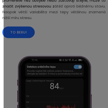
proměnlivé než obvykle nebo zůstávají stejné, může to
značit zvýšenou stresovou z
átěž oproti běžnému stavu.
Naopak větší variabilita mezi tepy většinou znamená
nižší míru stresu.
TO BERU!