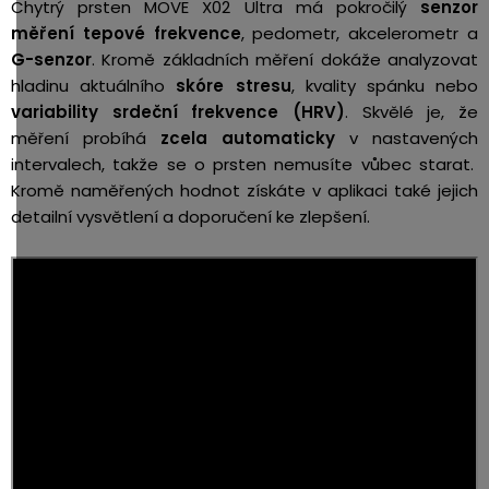
Chytrý prsten MOVE X02 Ultra má pokročilý
senzor
měření tepové frekvence
, pedometr, akcelerometr a
G-senzor
. Kromě základních měření dokáže analyzovat
hladinu aktuálního
skóre stresu
, kvality spánku nebo
variability srdeční frekvence (HRV)
. Skvělé je, že
měření probíhá
zcela automaticky
v nastavených
intervalech, takže se o prsten nemusíte vůbec starat.
Kromě naměřených hodnot získáte v aplikaci také jejich
detailní vysvětlení a doporučení ke zlepšení.