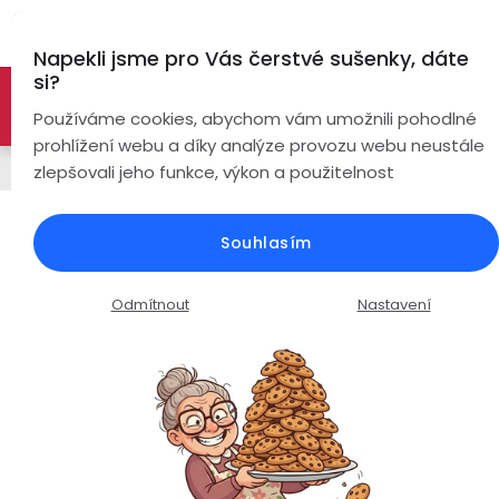
Přejít
Hl
na
Napekli jsme pro Vás čerstvé sušenky, dáte
obsah
si?
🚀 Nové modely DRONŮ 🚀
Nyní se zaváděcí slevou až
Bezdrátová
Používáme cookies, abychom vám umožnili pohodlné
sluchátka
-26%
PROZKOUMAT NABÍDKU
prohlížení webu a díky analýze provozu webu neustále
Chytré prsteny
zlepšovali jeho funkce, výkon a použitelnost
True
Chytré
Wireless
hodinky
Chytrý prsten MOVE X02 Ultra /
Souhlasím
Dark gray /
Pecky
Dámské
Chytré
náramky
Průměrné
Podrobnosti hodnocení
1 hodnocení
Odmítnout
Nastavení
Špunty
Pánské
hodnocení
Chytré
produktu
prsteny
je
Do
Dětské
5,0
uší
Handsfree
z
Pro
5
Ear
Seniory
hvězdiček.
Hook
Drony