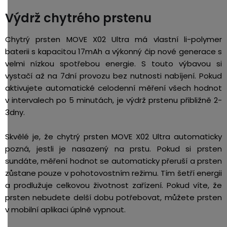
Výdrž chytrého prstenu
Chytrý prsten MOVE X02 Ultra má vlastní li-polymer
baterii s kapacitou 17mAh a výkonný čip nové generace s
velmi nízkou spotřebou energie. S touto výbavou si
vystačí až na 7dní provozu bez nutnosti nabíjení. Pokud
aktivujete automatické celodenní měření všech hodnot
v intervalech po 5 minutách, je výdrž prstenu přibližně 2-
3dny.
Skvělé je, že chytrý prsten MOVE X02 Ultra automaticky
pozná, jestli je nasazený na prstu. Pokud si prsten
sundáte, měření hodnot se automaticky přeruší a prsten
zůstane pouze v pohotovostním režimu. Tím šetří energii
a prodlužuje celkovou životnost zařízení. Pokud víte, že
prsten nebudete delší dobu potřebovat, můžete prsten
v mobilní aplikaci úplně vypnout.