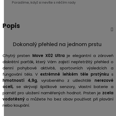
Poradíme, když si nevíte s něčím rady
3,5mm
JACK
Popis
Redukce
Dokonalý přehled na jednom prstu
Chytrý prsten
Move X02 Ultra
je elegantní a zároveň
diskrétní parťák, který Vám zajistí nepřetržitý přehled o
denní pohybové aktivitě, sportovních výsledcích a
fungování těla. V
extrémně lehkém
těle prstýnku
s
hmotností 4,9g
, vyrobeného z ušlechtilé
nerezové
oceli,
se skrývají špičkové senzory, vlastní baterie a
paměť pro uložení naměřených hodnot. Prsten je
zcela
vodotěsný
a můžete ho bez obav používat při plavání
nebo koupání.