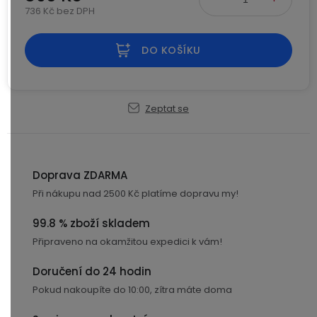
736 Kč bez DPH
USB-
Měrná cena:
A
/
DO KOŠÍKU
Lightning
Nabíjecí
Zeptat se
adaptéry
USB-
C
Doprava ZDARMA
/
Při nákupu nad 2500 Kč platíme dopravu my!
USB-
C
99.8 % zboží skladem
Připraveno na okamžitou expedici k vám!
USB-
C
Doručení do 24 hodin
/
Pokud nakoupíte do 10:00, zítra máte doma
Lightning