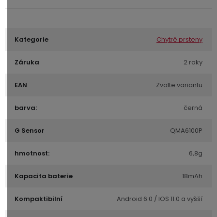
Kategorie
Chytré prsteny
Záruka
2 roky
EAN
Zvolte variantu
barva:
černá
G Sensor
QMA6100P
hmotnost:
6,8g
Kapacita baterie
18mAh
Kompaktibilní
Android 6.0 / IOS 11.0 a vyšší