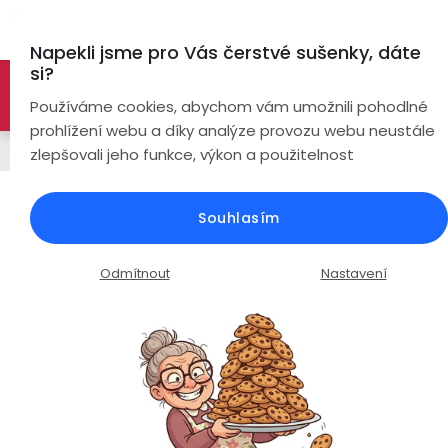
Přejít
Hl
na
Napekli jsme pro Vás čerstvé sušenky, dáte
obsah
si?
🚀 Nové modely DRONŮ 🚀
Nyní se zaváděcí slevou až
Bezdrátová
Používáme cookies, abychom vám umožnili pohodlné
sluchátka
-26%
PROZKOUMAT NABÍDKU
prohlížení webu a díky analýze provozu webu neustále
Chytré prsteny
zlepšovali jeho funkce, výkon a použitelnost
True
Chytré
Wireless
hodinky
Chytrý prsten MOVE X6 Ultra /
Souhlasím
vesmírná černá
Pecky
Dámské
Chytré
náramky
Průměrné
Podrobnosti hodnocení
Neohodnoceno
Odmítnout
Nastavení
Špunty
Pánské
hodnocení
Chytré
produktu
prsteny
je
Do
Dětské
0,0
uší
Handsfree
z
Pro
5
Ear
Seniory
hvězdiček.
Hook
Drony