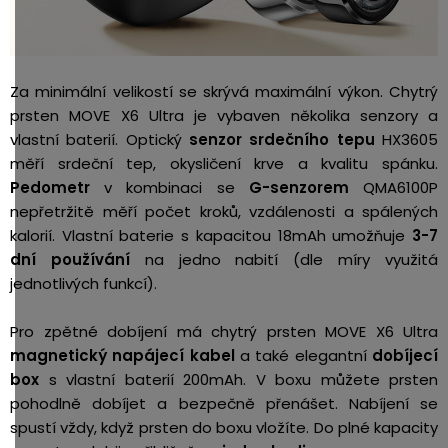
Za minimální velikostí se skrývá maximální výkon. Chytrý
prsten MOVE X6 Ultra je vybaven několika senzory a
vlastní baterií. Optický
senzor srdečního tepu
HX3605
měří srdeční tep, okysličení krve a kvalitu spánku.
Pedometr
v kombinaci se
G-senzorem
QMA6100P
nepřetržitě měří počet kroků, vzdálenosti a spálených
kalorií. Vlastní baterie s kapacitou 18mAh umožňuje
3-7
dní používání
na jedno nabití (dle míry využitá
jednotlivých funkcí).
Pro zpětné dobíjení má chytrý prsten MOVE X6 Ultra
magnetický napájecí kabel
a také elegantní
dobíjecí
box
s vlastní baterií 200mAh. V boxu můžete prsten
pohodlně dobíjet a bezpečně přenášet. Nabíjení se
spustí vždy, když prsten do boxu vložíte. Do plné kapacity