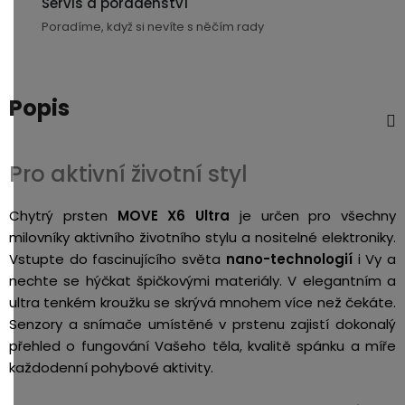
Servis a poradenství
3,5mm
Poradíme, když si nevíte s něčím rady
JACK
Redukce
Popis
Pro aktivní životní styl
Chytrý prsten
MOVE X6 Ultra
je určen pro všechny
milovníky aktivního životního stylu a nositelné elektroniky.
Vstupte do fascinujícího světa
nano-technologií
i Vy a
nechte se hýčkat špičkovými materiály.
V elegantním a
ultra tenkém kroužku se skrývá mnohem více než čekáte.
Senzory a snímače umístěné v prstenu zajistí dokonalý
přehled o fungování Vašeho těla, kvalitě spánku a míře
každodenní pohybové aktivity.