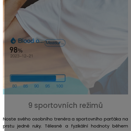
9 sportovních režimů
Noste svého osobního trenéra a sportovního parťáka na
prstu jedné ruky. Tělesné a fyzikální hodnoty během