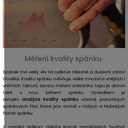
Měření kvality spánku
Spánek má velký vliv na celkové tělesné a duševní zdraví
člověka. Kvalitu spánku ovlivňuje velké množství vnějších i
vnitřních faktorů. Senzor měření srdečního tepu je aktivní
také v noci, během spánku. Výsledkem je
detailní
analýza kvality spánku
včetně jednotlivých
spánkových fází, které jste strávili v nízkých a hlubokých
fázích spánku.
V mobilní aplikaci získáte kromě naměřených hodnot