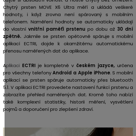
Chytrý prsten MOVE X6 Ultra měří a ukládá veškeré
hodnoty, i když zrovna není spárovaný s mobilním
telefonem. Naměření hodnoty se automaticky ukládají
do vlastní
vnitřní paměťi prstenu
po dobu až
30 dní
zpětně.
Jakmile se prsten opětovně spáruje s mobilní
aplikací ECTRI, dojde k okamžitému automatickému
přenosu naměřených dat do aplikace.
A
plikaci
ECTRI
je kompletně v
českém jazyce,
určena
pro všechny telefony
Android a Apple iPhone
. S mobilní
aplikací se prsten spáruje automaticky přes bluetooth
5.1. V aplikaci ECTRI provedete nastavení funkcí prstenu a
zobrazíte přehled naměřených dat. Kromě toho nabízí
také komplexní statistiky, historii měření, vysvětlení
pojmů a doporučení pro zlepšení zdraví.