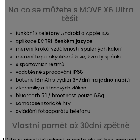
Na co se můžete s MOVE X6 Ultra
těšit
funkční s telefony Android a Apple IOS
aplikace
ECTRI českém jazyce
měření kroků, vzdálenosti, spálených kalorií
měření tepu, okysličení krve, kvality spánku
9 sportovních režimů
vodotěsné zpracování IP68
baterie 18mAh s výdrží
3-7dní na jedno nabití
z keramiky a titanových vláken
bluetooth 5.1 / hmotnost pouze 6,8g
somatosenzorické hry
ovládání fotoaparátu telefonu
Vlastní paměť až 30dní zpětně
Užijte si absolutní volnost a noste chytrý bez omezení.