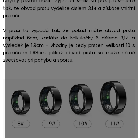
chytrý prsten nosit. Výpočet velikosti pak provedete
tak,
že obvod prstu vydělíte číslem 3,14 a získáte vnitřní
průměr.
V praxi to vypadá tak, že pokud máte obvod prstu
například 6cm, zadáte do kalkulačky 6 děleno 3,14 a
výsledek je 1,9cm - vhodný je tedy prsten velikosti 10 s
průměrem 1,98cm, jelikož obvod prstu se může mírně
zvětšovat při pohybu a sportu.