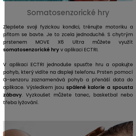
Somatosenzorické hry
Zlepšete svoji fyzickou kondici, trénujte motoriku a
přitom se bavte. Je to zcela jednoduché. S chytrým
prstenem MOVE X6 Ultra můžete využít
somatosenzorické hry
v aplikaci ECTRI.
V aplikaci ECTRI jednoduše spusťte hru a opakujte
pohyb, který vidíte na displeji telefonu. Prsten pomocí
G-senzoru zaznamenává pohyb a přenáší data do
aplikace. Výsledkem jsou
spálené kalorie a spousta
zábavy
. Vyzkoušet můžete tanec, basketbal nebo
třeba lyžování.