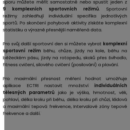
sporu můžete měřit samostatně nebo spustit jeden z
9
komplexních sportovních režimů
. Sportovní
režimy zohledňují individuální specifika jednotlivých
sportů. Po skončení pohybové aktivity získáte komplexní
statistiku a výrazně přesnější naměřená data.
Pro svůj další sportovní den si můžete vybrat
komplexní
sportovní režim
běhu, chůze, jízdy na kole, běhu na
běžeckém pásu, jízdy na rotopedu, skoků přes švihadlo,
fitness cvičení, silového cvičení (posilování) a plavání.
Pro maximální přesnost měření hodnot umožňuje
aplikace ECTRI nastavit množství
individuálních
tělesných parametrů
jako je výška, hmotnost, věk,
pohlaví, délka kroku při běhu, délka kroku při chůzi, klidová
a maximální tepová frekvence, Intervalové zóny tepové
frekvence a další.