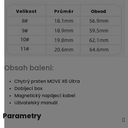
Obsah balení:
Chytrý prsten MOVE X6 Ultra
Dobíjecí box
Magnetický napájecí kabel
Uživatelský manuál
Parametry