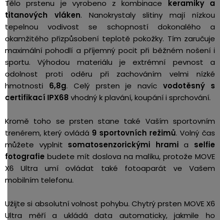
Tělo prstenu je vyrobeno z kombinace
keramiky a
titanových vláken
. Nanokrystaly slitiny mají nízkou
tepelnou vodivost se schopností dokonalého a
okamžitého přizpůsobení teplotě pokožky. Tím zaručuje
maximální pohodlí a příjemný pocit při běžném nošení i
sportu. Výhodou materiálu je extrémní pevnost a
odolnost proti oděru při zachováním velmi nízké
hmotnosti
6,8g
. Celý prsten je navíc
vodotěsný s
certifikací IPX68
vhodný k plavání, koupání i sprchování.
Kromě toho se prsten stane také Vaším sportovním
trenérem, který ovládá
9 sportovních režimů
. Volný čas
můžete vyplnit
somatosenzorickými hrami
a
selfie
fotografie
budete mít doslova na malíku, protože MOVE
X6 Ultra umí ovládat také fotoaparát ve Vašem
mobilním telefonu.
Užijte si absolutní volnost pohybu. Chytrý prsten MOVE X6
Ultra měří a ukládá data automaticky, jakmile ho