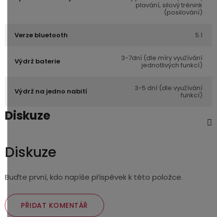
plavání, silový trénink
(posilování)
Verze bluetooth
5.1
3-7dní (dle míry využívání
Výdrž baterie
jednotlivých funkcí)
3-5 dní (dle využívání
Výdrž na jedno nabití
funkcí)
Diskuze
Diskuze
Buďte první, kdo napíše příspěvek k této položce.
PŘIDAT KOMENTÁŘ