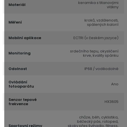
keramika s titanovými
Materiál
vlákny
kroků, vzdálenosti,
Měření
spálených kalorií
Mobilní aplikace
ECTRI (v českém jazyce)
srdečního tepu, okysličení
Monitoring
krve, kvality spánku
Odolnost
IP68 / voděodolné
Ovládání
Ano
fotoaparátu
Senzor tepové
HX3605
frekvence
chůze, běh, cyklistika,
běžecký pás, rotoped,
Sportovní režimy
skoky přes švihadlo, fitness,