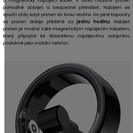
a magnetický napájecí kabel. V boxu můžete prsten
pohodlně dobíjet a bezpečně přenášet. Nabíjení se
spustí vždy, když prsten do boxu vložíte. Do plné kapacity
se prsten dobije přibližně za
jednu hodinu
. Nabíjet
prsten je možné také magnetickým napájecím kabelem,
který připojíte ke klasickému napájecímu adaptéru,
podobně jako mobilní telefon.