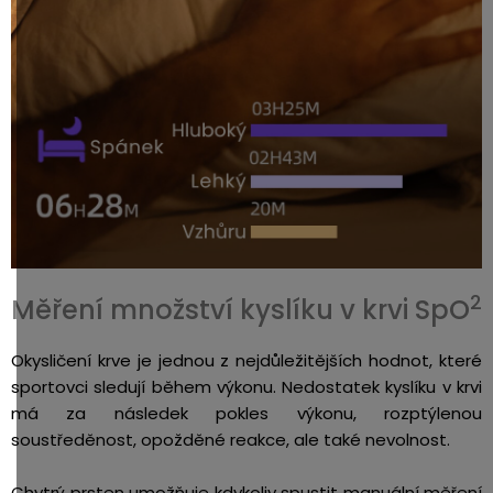
2
Měření množství kyslíku v krvi SpO
Okysličení krve je jednou z nejdůležitějších hodnot, které
sportovci sledují během výkonu. Nedostatek kyslíku v krvi
má za následek pokles výkonu, rozptýlenou
soustředěnost, opožděné reakce, ale také nevolnost.
Chytrý prsten umožňuje kdykoliv spustit manuální měření