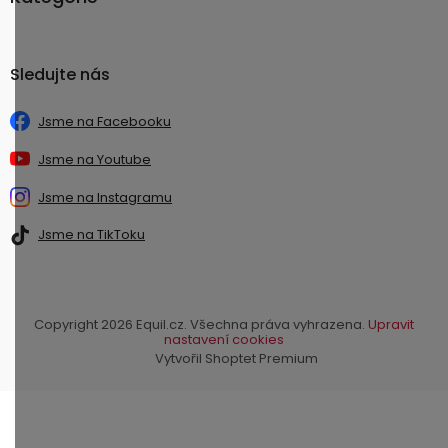
Sledujte nás
Jsme na Facebooku
Jsme na Youtube
Jsme na Instagramu
Jsme na TikToku
Copyright 2026
Equil.cz
. Všechna práva vyhrazena.
Upravit
nastavení cookies
Vytvořil Shoptet Premium