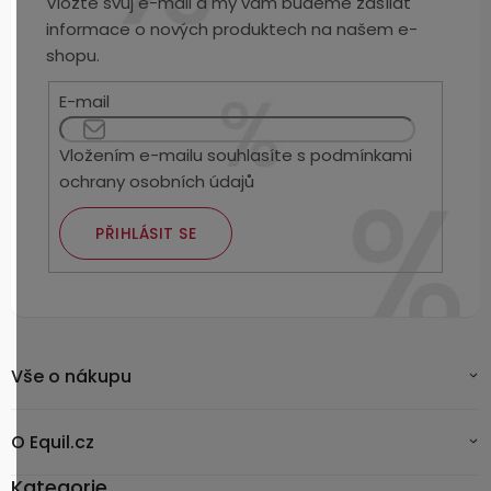
Vložte svůj e-mail a my vám budeme zasílat
informace o nových produktech na našem e-
shopu.
E-mail
Vložením e-mailu souhlasíte s
podmínkami
ochrany osobních údajů
PŘIHLÁSIT SE
Vše o nákupu
O Equil.cz
Kategorie