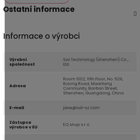
Ostatní informace
Výrobní
Swl Technology (shenzhen) Co.,
společnost
Ltd.
Room 1002, 10th Floor, No. 529,
Bulong Road, Maantang
Adresa
Community, Bantian Street,
Shenzhen, Guangdong, China
E-mail
jane@swl-sz.com
Zástupce
EQ shop s.r.o.
výrobce v EU