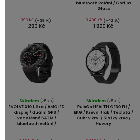
bluetooth volání / Gorilla
5,0
Glass
z
5
390 Kč
3 490 Kč
(–25 %)
(–42 %)
290 Kč
1 990 Kč
hvězdiček.
Průměrné
Skladem
(>5 ks)
Skladem
(>5 ks)
hodnocení
EVOLVE X10 Ultra / AMOLED
PulsGo HEALTH GE30 Fit /
produktu
displej / duální GPS /
EKG / Krevní tlak / Teplota /
vodotěsné 5ATM /
Cukr v krvi / Složky krve /
je
bluetooth volání /
Hovory
4,8
z