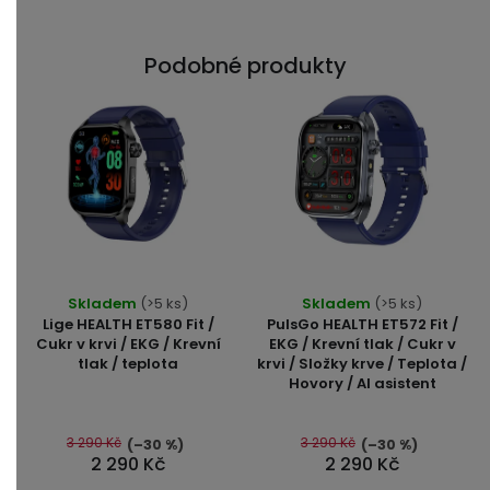
Podobné produkty
Průměrné
Skladem
(>5 ks)
Skladem
(>5 ks)
hodnocení
Lige HEALTH ET580 Fit /
PulsGo HEALTH ET572 Fit /
produktu
Cukr v krvi / EKG / Krevní
EKG / Krevní tlak / Cukr v
tlak / teplota
krvi / Složky krve / Teplota /
je
Hovory / AI asistent
5,0
z
5
3 290 Kč
3 290 Kč
(–30 %)
(–30 %)
2 290 Kč
2 290 Kč
hvězdiček.