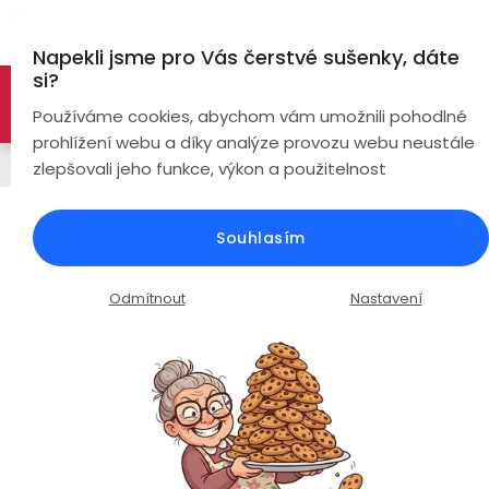
Přejít
Hl
na
Napekli jsme pro Vás čerstvé sušenky, dáte
obsah
si?
🚀 Nové modely DRONŮ 🚀
Nyní se zaváděcí slevou až
Bezdrátová
Používáme cookies, abychom vám umožnili pohodlné
sluchátka
-26%
PROZKOUMAT NABÍDKU
prohlížení webu a díky analýze provozu webu neustále
Řemínky
zlepšovali jeho funkce, výkon a použitelnost
True
Chytré
Wireless
hodinky
Milánský tah síťovaný řemínek /
Souhlasím
šířka 18mm / rose gold / nerez ocel
Pecky
Dámské
Chytré
náramky
Průměrné
Podrobnosti hodnocení
Neohodnoceno
Odmítnout
Nastavení
Špunty
Pánské
hodnocení
Chytré
produktu
prsteny
je
Do
Dětské
0,0
uší
Handsfree
z
Pro
5
Ear
Seniory
hvězdiček.
Hook
Drony