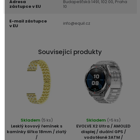
Adresa
Budapešťská 1491, 102 00, Praha
zástupce v EU
10
E-mail zástupce
info@equil.cz
v EU
Související produkty
Průměrné
Skladem
(5 ks)
Skladem
(>5 ks)
hodnocení
Lesklý kovový řemínek s
EVOLVE X2 Ultra / AMOLED
produktu
kamínky šířka 18mm / zlatý
displej / duální GPS /
/
vodotěsné 3ATM /
je