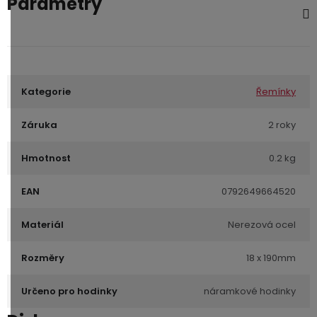
Parametry
Kategorie
Řemínky
Záruka
2 roky
Hmotnost
0.2 kg
EAN
0792649664520
Materiál
Nerezová ocel
Rozměry
18 x 190mm
Určeno pro hodinky
náramkové hodinky