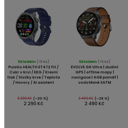
Průměrné
Skladem
(>5 ks)
Skladem
(>5 ks)
hodnocení
PulsGo HEALTH ET472 Fit /
EVOLVE G6 Ultra | duální
produktu
Cukr v krvi / EKG / Krevní
GPS | offline mapy |
tlak / Složky krve / Teplota
navigace | 4GB paměť |
je
/ Hovory / AI asistent
vodotěsné 3ATM
5,0
z
5
3 290 Kč
3 490 Kč
(–30 %)
(–28 %)
2 290 Kč
2 490 Kč
hvězdiček.