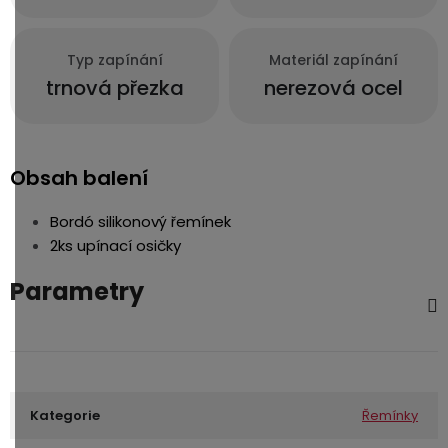
Typ zapínání
Materiál zapínání
trnová přezka
nerezová ocel
Obsah balení
Bordó silikonový řemínek
2ks upínací osičky
Parametry
Kategorie
Řemínky