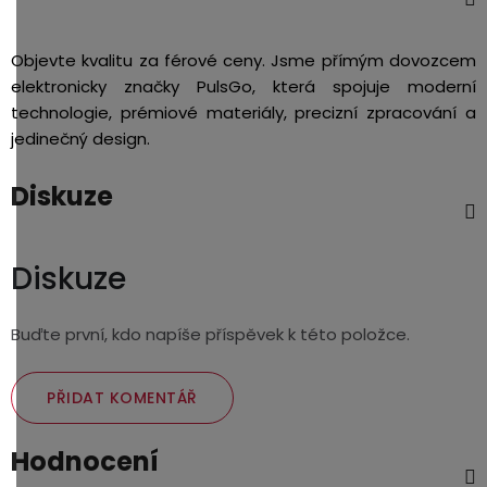
Objevte kvalitu za férové ceny. Jsme přímým dovozcem
elektronicky značky PulsGo, která spojuje moderní
technologie, prémiové materiály, precizní zpracování a
jedinečný design.
Diskuze
Diskuze
Buďte první, kdo napíše příspěvek k této položce.
PŘIDAT KOMENTÁŘ
Hodnocení