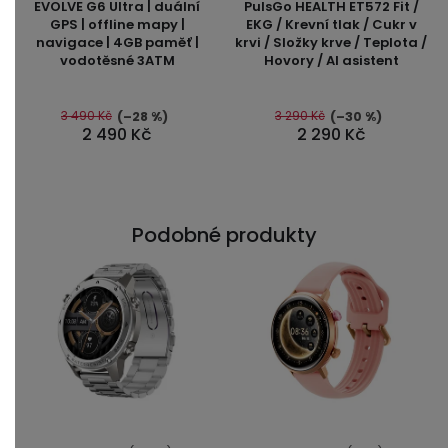
EVOLVE G6 Ultra | duální
PulsGo HEALTH ET572 Fit /
produktu
produktu
GPS | offline mapy |
EKG / Krevní tlak / Cukr v
navigace | 4GB paměť |
krvi / Složky krve / Teplota /
je
je
vodotěsné 3ATM
Hovory / AI asistent
5,0
4,5
z
z
5
5
3 490 Kč
3 290 Kč
(–28 %)
(–30 %)
2 490 Kč
2 290 Kč
hvězdiček.
hvězdiček.
Podobné produkty
Průměrné