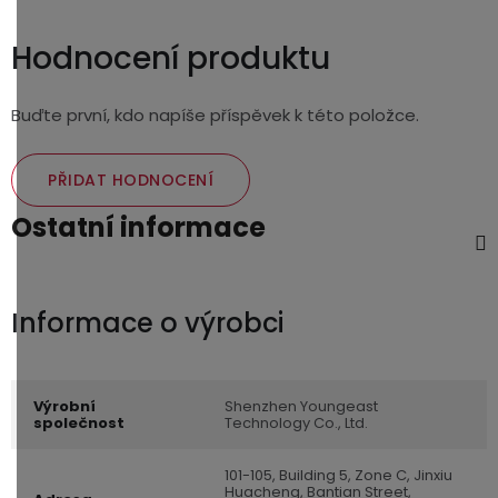
Hodnocení produktu
Buďte první, kdo napíše příspěvek k této položce.
PŘIDAT HODNOCENÍ
Ostatní informace
Výrobní
Shenzhen Youngeast
společnost
Technology Co., Ltd.
101-105, Building 5, Zone C, Jinxiu
Huacheng, Bantian Street,