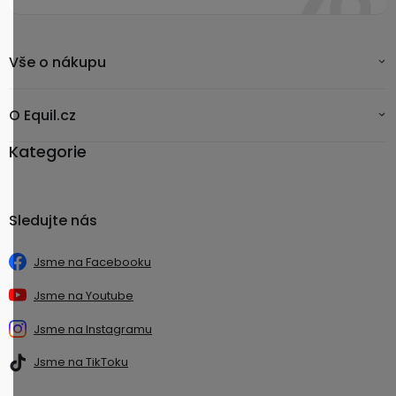
Vše o nákupu
O Equil.cz
Kategorie
Sledujte nás
Jsme na Facebooku
Jsme na Youtube
Jsme na Instagramu
Jsme na TikToku