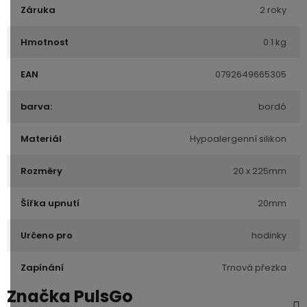
Záruka
2 roky
Hmotnost
0.1 kg
EAN
0792649665305
barva:
bordó
Materiál
Hypoalergenní silikon
Rozměry
20 x 225mm
Šířka upnutí
20mm
Určeno pro
hodinky
Zapínání
Trnová přezka
Značka
PulsGo