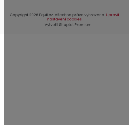
Copyright 2026
Equil.cz
. Všechna práva vyhrazena.
Upravit
nastavení cookies
Vytvořil Shoptet Premium