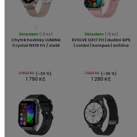
Průměrné
Skladem
hodnocení
(>5 ks)
Skladem
(>5 ks)
Chytré hodinky LUMINA
EVOLVE QX17 Fit | duální GPS
produktu
Crystal NX19 Fit / zlaté
| volání | kompas | svítilna
je
4,3
z
5
2 690 Kč
1 990 Kč
(–33 %)
(–35 %)
hvězdiček.
1 790 Kč
1 290 Kč