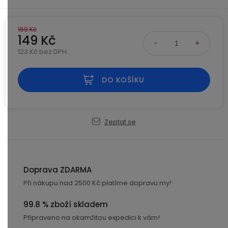
Kamerové
displejem
Sada
systémy
Paměti
Příslušenství
se
a
169 Kč
2
úložiště
149 Kč
Příslušenství
bateriemi
ke
123 Kč bez DPH
kamerám
Paměťové
Napájecí
Měrná cena:
Sada
karty
kabely
DO KOŠÍKU
se
3
Externí
USB-
Esenciální
bateriemi
SSD
A
oleje
disky
/
Zeptat se
Náhradní
USB-
Doplňkové
díly
C
služby
a
příslušenství
Doprava ZDARMA
USB-
Značky
A
Při nákupu nad 2500 Kč platíme dopravu my!
/
mini
ANRAN
99.8 % zboží skladem
USB
Připraveno na okamžitou expedici k vám!