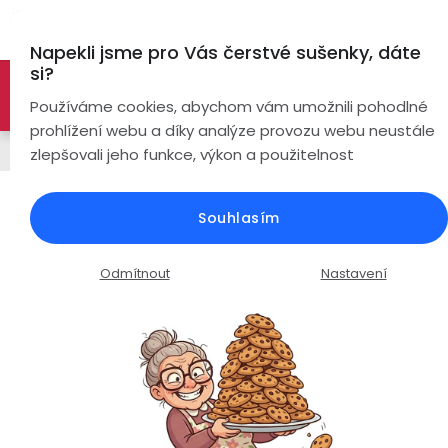
Přejít
Hl
na
Napekli jsme pro Vás čerstvé sušenky, dáte
obsah
si?
🚀 Nové modely DRONŮ 🚀
Nyní se zaváděcí slevou až
Bezdrátová
Používáme cookies, abychom vám umožnili pohodlné
sluchátka
-26%
PROZKOUMAT NABÍDKU
prohlížení webu a díky analýze provozu webu neustále
Řemínky
zlepšovali jeho funkce, výkon a použitelnost
True
Chytré
Wireless
hodinky
Silikonový řemínek šířka 20mm /
Souhlasím
bordó
Pecky
Dámské
Chytré
náramky
Průměrné
Podrobnosti hodnocení
Neohodnoceno
Odmítnout
Nastavení
Špunty
Pánské
hodnocení
Chytré
produktu
prsteny
je
Do
Dětské
0,0
uší
Handsfree
z
Pro
5
Ear
Seniory
hvězdiček.
Hook
Drony