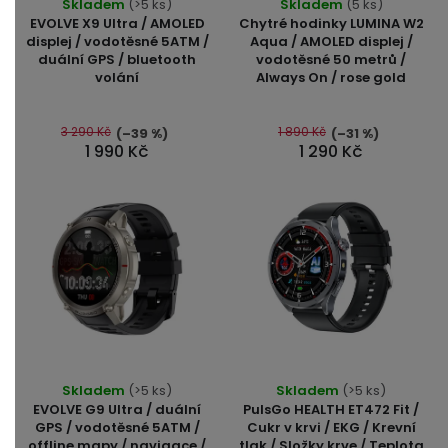
Skladem
(>5 ks)
Skladem
(5 ks)
hodnocení
EVOLVE X9 Ultra / AMOLED
Chytré hodinky LUMINA W2
produktu
displej / vodotěsné 5ATM /
Aqua / AMOLED displej /
duální GPS / bluetooth
vodotěsné 50 metrů /
je
volání
Always On / rose gold
4,7
z
5
3 290 Kč
1 890 Kč
(–39 %)
(–31 %)
1 990 Kč
1 290 Kč
hvězdiček.
Průměrné
Skladem
(>5 ks)
Skladem
(>5 ks)
hodnocení
EVOLVE G9 Ultra / duální
PulsGo HEALTH ET472 Fit /
produktu
GPS / vodotěsné 5ATM /
Cukr v krvi / EKG / Krevní
offline mapy / navigace /
tlak / Složky krve / Teplota
je