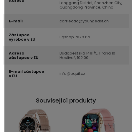
Adresa
Longgang District, Shenzhen City,
Guangdong Province, China
E-mail
carriecao@youngeast.cn
Zástupce
Eqshop 787 s.r.o.
výrobce v EU
Adresa
Budapešťská 1491/5, Praha 10 -
zástupce v EU
Hostivař, 102 00
E-mail zástupce
info@equil.cz
v EU
Související produkty