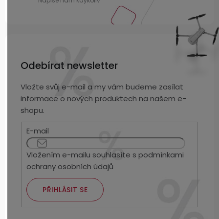
Odebírat newsletter
Vložte svůj e-mail a my vám budeme zasílat
informace o nových produktech na našem e-
shopu.
E-mail
Vložením e-mailu souhlasíte s
podmínkami
ochrany osobních údajů
PŘIHLÁSIT SE