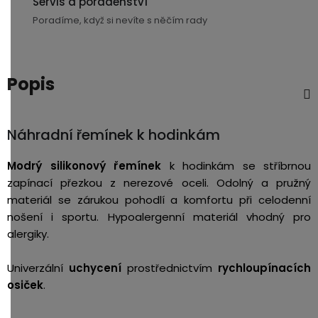
Servis a poradenství
USB-
Poradíme, když si nevíte s něčím rady
A
/
Lightning
Popis
Nabíjecí
adaptéry
Náhradní řemínek k hodinkám
USB-
Modrý silikonový řemínek
k hodinkám se stříbrnou
C
zapínací přezkou z nerezové oceli. Odolný a pružný
/
USB-
materiál se zárukou pohodlí a komfortu při celodenní
C
nošení i sportu. Hypoalergenní materiál vhodný pro
alergiky.
USB-
C
Univerzální
uchycení
prostřednictvím
rychloupínacích
/
osiček
.
Lightning