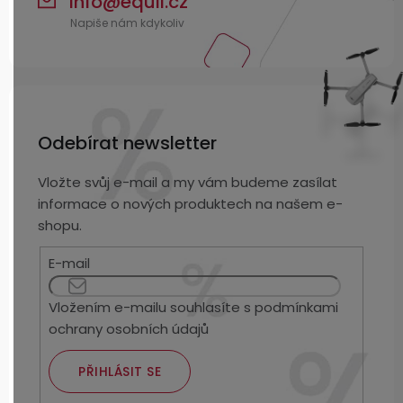
info
@
equil.cz
Odebírat newsletter
Vložte svůj e-mail a my vám budeme zasílat
informace o nových produktech na našem e-
shopu.
E-mail
Vložením e-mailu souhlasíte s
podmínkami
ochrany osobních údajů
PŘIHLÁSIT SE