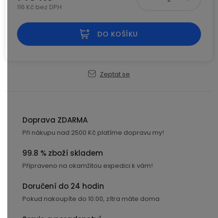
Kamerové
116 Kč bez DPH
displejem
Sada
systémy
Paměti
Příslušenství
Měrná cena:
se
a
2
úložiště
DO KOŠÍKU
Příslušenství
bateriemi
ke
kamerám
Paměťové
Napájecí
Sada
karty
kabely
Zeptat se
se
3
Externí
USB-
Esenciální
bateriemi
SSD
A
oleje
disky
/
Doprava ZDARMA
Náhradní
USB-
Doplňkové
Při nákupu nad 2500 Kč platíme dopravu my!
díly
C
služby
a
99.8 % zboží skladem
příslušenství
USB-
Připraveno na okamžitou expedici k vám!
Značky
A
/
Doručení do 24 hodin
mini
ANRAN
Pokud nakoupíte do 10:00, zítra máte doma
USB