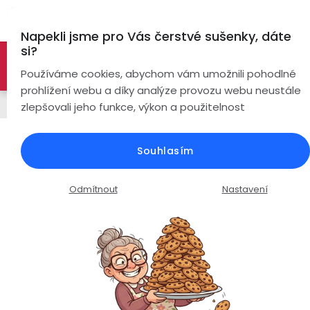
Přejít
Hl
na
Napekli jsme pro Vás čerstvé sušenky, dáte
obsah
si?
🚀 Nové modely DRONŮ 🚀
Nyní se zaváděcí slevou až
Bezdrátová
Používáme cookies, abychom vám umožnili pohodlné
sluchátka
-26%
PROZKOUMAT NABÍDKU
prohlížení webu a díky analýze provozu webu neustále
Řemínky
zlepšovali jeho funkce, výkon a použitelnost
True
Chytré
Wireless
hodinky
Silikonový řemínek šířka 20mm /
Souhlasím
Černý
Pecky
Dámské
Chytré
náramky
Průměrné
Podrobnosti hodnocení
5 hodnocení
Odmítnout
Nastavení
Špunty
Pánské
hodnocení
Chytré
produktu
prsteny
je
Do
Dětské
5,0
uší
Handsfree
z
Pro
5
Ear
Seniory
hvězdiček.
Hook
Drony