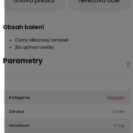
trnová přezka
nerezová ocel
Obsah balení
Černý silikonový řemínek
2ks upínací osičky
Parametry
Kategorie
Řemínky
Záruka
2 roky
Hmotnost
0.1 kg