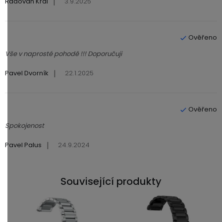
|
Radovan Král
3.9.2025
Hodnocení produktu je 5 z 5 hvězdiček.
Vše v naprosté pohodě !!! Doporučuji
|
Pavel Dvorník
22.1.2025
Hodnocení produktu je 5 z 5 hvězdiček.
Spokojenost
|
Pavel Palus
24.9.2024
Související produkty