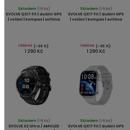
Průměrné
Skladem
(>5 ks)
Skladem
(>5 ks)
hodnocení
EVOLVE QX17 Fit | duální GPS
EVOLVE QX17 Fit | duální GPS
produktu
| volání | kompas | svítilna
| volání | kompas | svítilna
je
5,0
z
5
1 990 Kč
1 990 Kč
(–35 %)
(–35 %)
1 290 Kč
1 290 Kč
hvězdiček.
Skladem
(>5 ks)
Skladem
(>5 ks)
EVOLVE X2 Ultra / AMOLED
EVOLVE QX17 Fit | duální GPS