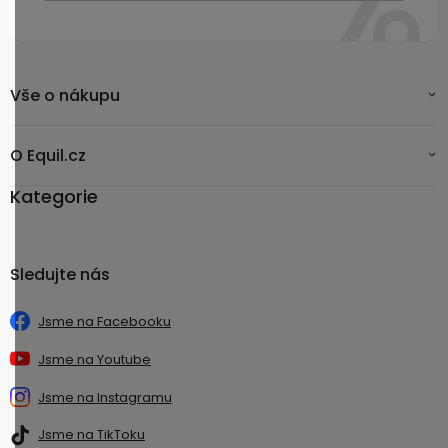
Vše o nákupu
O Equil.cz
Kategorie
Sledujte nás
Jsme na Facebooku
Jsme na Youtube
Jsme na Instagramu
Jsme na TikToku