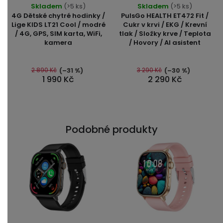
Skladem
hodnocení
(>5 ks)
Skladem
(>5 ks)
hodnocení
4G Dětské chytré hodinky /
PulsGo HEALTH ET472 Fit /
produktu
produktu
Lige KIDS LT21 Cool / modré
Cukr v krvi / EKG / Krevní
je
/ 4G, GPS, SIM karta, WiFi,
tlak / Složky krve / Teplota
je
3,7
kamera
/ Hovory / AI asistent
5,0
z
z
5
5
2 890 Kč
3 290 Kč
(–31 %)
(–30 %)
hvězdiček.
1 990 Kč
2 290 Kč
hvězdiček.
Podobné produkty