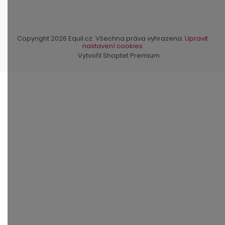
Copyright 2026
Equil.cz
. Všechna práva vyhrazena.
Upravit
nastavení cookies
Vytvořil Shoptet Premium