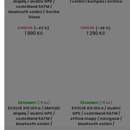
displej / duální GPS /
| volání | kompas | svítilna
vodotěsné 3ATM /
bluetooth volání / Gorilla
Glass
3 490 Kč
1 990 Kč
(–42 %)
(–35 %)
1 990 Kč
1 290 Kč
Průměrné
Průměrné
Skladem
(>5 ks)
Skladem
(>5 ks)
hodnocení
hodnocení
EVOLVE X10 Ultra / AMOLED
EVOLVE G9 Ultra / duální
produktu
produktu
displej / duální GPS /
GPS / vodotěsné 5ATM /
vodotěsné 5ATM /
offline mapy / navigace /
je
je
bluetooth volání /
bluetooth volání /
4,8
5,0