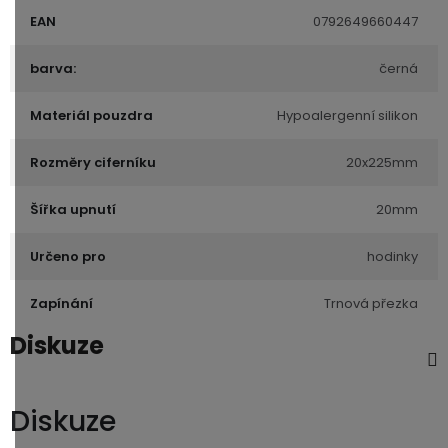
EAN
0792649660447
barva:
černá
Materiál pouzdra
Hypoalergenní silikon
Rozměry ciferníku
20x225mm
Šířka upnutí
20mm
Určeno pro
hodinky
Zapínání
Trnová přezka
Diskuze
Diskuze