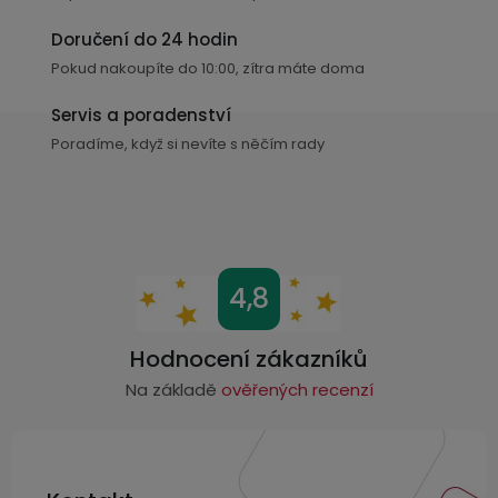
í
p
Doručení do 24 hodin
r
Pokud nakoupíte do 10:00, zítra máte doma
v
k
Servis a poradenství
y
Poradíme, když si nevíte s něčím rady
v
ý
p
i
s
Z
4,8
u
á
p
Hodnocení zákazníků
a
Na základě
ověřených recenzí
t
í