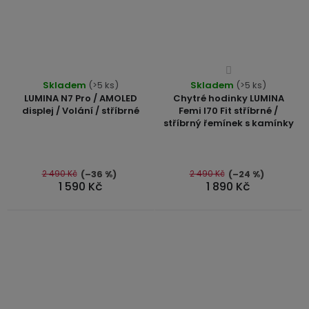
Průměrné
Průměrné
Skladem
(>5 ks)
Skladem
hodnocení
(>5 ks)
hodnocení
LUMINA N7 Pro / AMOLED
Chytré hodinky LUMINA
produktu
produktu
displej / Volání / stříbrné
Femi I70 Fit stříbrné /
je
stříbrný řemínek s kamínky
je
4,4
5,0
z
z
5
5
2 490 Kč
2 490 Kč
(–36 %)
(–24 %)
hvězdiček.
1 590 Kč
1 890 Kč
hvězdiček.