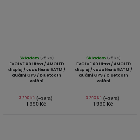
3,5mm
JACK
Redukce
Průměrné
Průměrné
Skladem
(>5 ks)
Skladem
(>5 ks)
hodnocení
hodnocení
EVOLVE X9 Ultra / AMOLED
EVOLVE X9 Ultra / AMOLED
produktu
produktu
displej / vodotěsné 5ATM /
displej / vodotěsné 5ATM /
duální GPS / bluetooth
duální GPS / bluetooth
je
je
volání
volání
4,8
4,9
z
z
5
5
3 290 Kč
3 290 Kč
(–39 %)
(–39 %)
1 990 Kč
1 990 Kč
hvězdiček.
hvězdiček.