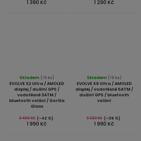
1 390 Kč
1 290 Kč
USB-
A
/
Lightning
Nabíjecí
adaptéry
USB-
Průměrné
C
Skladem
(>5 ks)
Skladem
(>5 ks)
hodnocení
/
EVOLVE X2 Ultra / AMOLED
EVOLVE X9 Ultra / AMOLED
USB-
produktu
displej / duální GPS /
displej / vodotěsné 5ATM /
C
vodotěsné 3ATM /
duální GPS / bluetooth
je
bluetooth volání / Gorilla
volání
5,0
Glass
z
USB-
C
5
3 490 Kč
3 290 Kč
(–42 %)
(–39 %)
1 990 Kč
1 990 Kč
/
hvězdiček.
Lightning