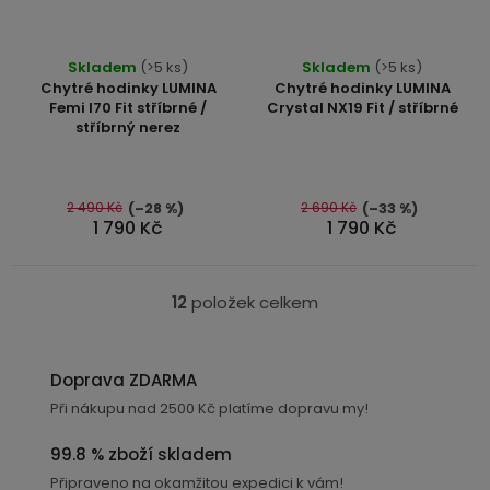
Průměrné
Průměrné
Skladem
(>5 ks)
Skladem
(>5 ks)
hodnocení
hodnocení
Chytré hodinky LUMINA
Chytré hodinky LUMINA
produktu
produktu
Femi I70 Fit stříbrné /
Crystal NX19 Fit / stříbrné
stříbrný nerez
je
je
5,0
4,7
z
z
5
5
2 490 Kč
2 690 Kč
(–28 %)
(–33 %)
1 790 Kč
1 790 Kč
hvězdiček.
hvězdiček.
12
položek celkem
O
v
l
Doprava ZDARMA
á
Při nákupu nad 2500 Kč platíme dopravu my!
d
a
99.8 % zboží skladem
c
Připraveno na okamžitou expedici k vám!