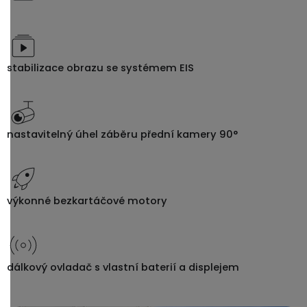
stabilizace obrazu se systémem EIS
nastavitelný úhel záběru přední kamery 90°
výkonné bezkartáčové motory
dálkový ovladač s vlastní baterií a displejem