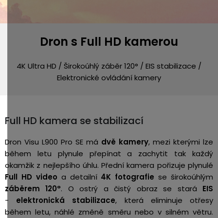
Dron s Full HD kamerou
4K Ultra HD / Širokoúhlý záběr 120° / EIS stabilizace /
Elektronické ovládání kamery
Full HD kamera se stabilizací
Dron Visu L900 Pro SE má
dvě kamery
, mezi kterými lze
během letu plynule přepínat a zachytit tak každý
okamžik z nejlepšího úhlu.
Přední kamera pořizuje plynulé
Full HD video
a detailní
4K fotografie
se širokoúhlým
záběrem 120°
. O ostrý a čistý obraz se stará
EIS
-
elektronická stabilizace
, která eliminuje otřesy
během letu, náhlé změně směru nebo v silném větru.