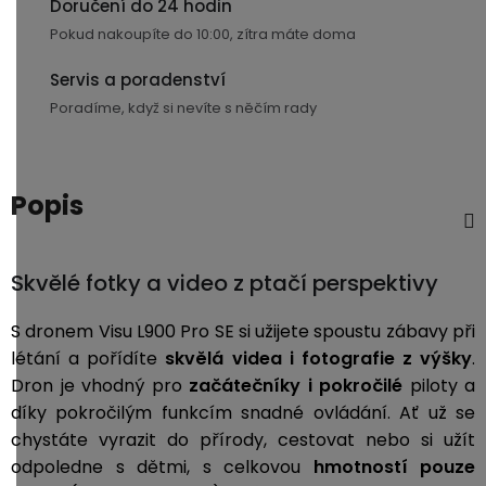
Doručení do 24 hodin
3,5mm
Pokud nakoupíte do 10:00, zítra máte doma
JACK
Servis a poradenství
Redukce
Poradíme, když si nevíte s něčím rady
Popis
Skvělé fotky a video z ptačí perspektivy
S dronem Visu L900 Pro SE si užijete spoustu zábavy při
létání a pořídíte
skvělá videa i fotografie z výšky
.
Dron je vhodný pro
začátečníky i pokročilé
piloty a
díky pokročilým funkcím snadné ovládání. Ať už se
chystáte vyrazit do přírody, cestovat nebo si užít
odpoledne s dětmi, s celkovou
hmotností pouze