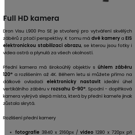
Full HD kamera
Dron Visu L900 Pro SE je stvořený pro vytváření skvělých
záběrů z ptačí perspektivy. K tomu má
dvě kamery
a
EIS
elektronickou stabilizaci obrazu
, se kterou jsou fotky i
videa ostrá a plynulá za všech okolností.
Přední kamera má širokoúhlý objektiv s
úhlem záběru
120°
a rozlišením až 4K. Během letu si můžete přímo na
dálkové ovladači
elektronicky nastavit
ideální úhel
vertikálního záběru v
rozsahu 0-90°
. Spodní - doplňková
kamera vykrývá slepá místa, která by přední kameře jinak
zůstala skrytá.
Rozlišení přední kamery
fotografie
3840 x 2160px /
video
1280 x 720px při