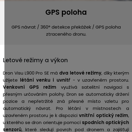
GPS poloha
GPS návrat / 360° detekce překážek / GPS poloha
ztraceného dronu.
Letové režimy a výkon
Dron Visu L900 Pro SE má
dva letové režimy
, díky kterým
užijete
létání venku i uvnitř
- v uzavřeném prostoru.
Venkovní GPS režim
využívá satelitní navigaci s
přesným určováním polohy. Dron se automaticky držení
pozice a nepřetržitě zná přesné místo vzletu pro
automatický návrat. Pro létání v místnostech a
uzavřeném prostoru je k dispozici
vnitřní optický režim
,
u kterého se dron orientuje pomocí
spodních optických
senzorů
, které sledují povrch pod dronem a zajišťují