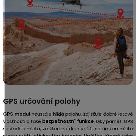
GPS určování polohy
GPS modul
neustále hlídá polohu, zajišťuje dobré letové
vlastnosti a také
bezpečnostní funkce
. Díky paměti GPS
souřadnic místa, ze kterého dron vzlétl, se umí na místo
startu
vrátit stisknutím jednoho tlačítka
. Kromě toho