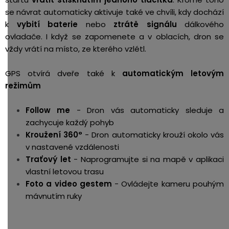
se návrat automaticky aktivuje také ve chvíli, kdy dochází
k
vybití baterie
nebo
ztrátě signálu
dálkového
ovladače. I když se zapomenete a v oblacích, dron se
vždy vrátí na místo, ze kterého vzlétl.
GPS otvírá dveře také k
automatickým letovým
režimům
Follow me
- Dron vás automaticky sleduje a
zachycuje každý pohyb
Kroužení 360°
- Dron automaticky krouží okolo vás
v nastavené vzdálenosti
Traťový let
- Naprogramujte si na mapě v aplikaci
vlastní letovou trasu
Foto a video gestem
- Ovládejte kameru pouhým
mávnutím ruky