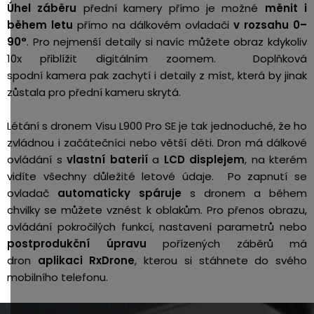
Úhel záběru
přední kamery přímo je možné
měnit i
během letu
přímo na dálkovém ovladači
v rozsahu 0–
90°
. Pro nejmenší detaily si navíc můžete obraz kdykoliv
10x přiblížit digitálním zoomem. Doplňková
spodní kamera pak zachytí i detaily z míst, která by jinak
zůstala pro přední kameru skrytá.
Létání s dronem Visu L900 Pro SE je tak jednoduché, že ho
zvládnou i začátečníci nebo větší děti. Dron má dálkové
ovládání s
vlastní baterií
a
LCD displejem
, na kterém
vidíte všechny důležité letové údaje.
Po zapnutí se
ovladač
automaticky spáruje
s dronem a během
chvilky se můžete vznést k oblakům. Pro přenos obrazu,
ovládání pokročilých funkcí, nastavení parametrů nebo
postprodukční úpravu
pořízených záběrů má
dron
aplikaci RxDrone
, kterou si stáhnete do svého
mobilního telefonu.