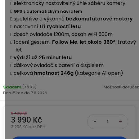
Kamerové
elektronicky nastavitelný úhle záběru kamery
displejem
Sada
systémy
Paměti
Příslušenství
GPS s automatickým návratem
se
a
spolehlivé a výkonné
bezkomutátorové
motory
2
úložiště
Příslušenství
nastavení
tří rychlostí letu
bateriemi
ke
dosah ovladače 1200m, dosah WiFi 500m
kamerám
Paměťové
Napájecí
focení gestem,
Follow Me
,
let okolo 360°
, traťový
Sada
karty
kabely
let
se
3
výdrží až 25 minut letu
Externí
USB-
Esenciální
bateriemi
dálkový ovladač s baterií a displejem
SSD
A
oleje
celková
hmotnost 246g
(kategorie A1 open)
disky
/
Náhradní
USB-
Doplňkové
díly
C
(>5 ks)
Skladem
Možnosti doručen
služby
a
7.8.2026
příslušenství
USB-
Značky
A
5 490 Kč
/
3 990 Kč
mini
ANRAN
3 298 Kč bez DPH
USB
Měrná cena: