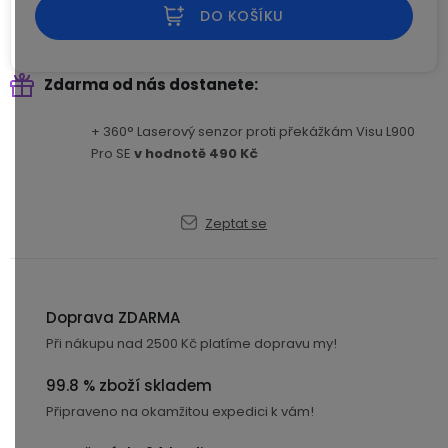
DO KOŠÍKU
USB-
A
/
Zdarma od nás dostanete
Lightning
+ 360° Laserový senzor proti překážkám Visu L900
Nabíjecí
Pro SE
v hodnotě 490 Kč
adaptéry
USB-
Zeptat se
C
/
USB-
C
Doprava ZDARMA
Při nákupu nad 2500 Kč platíme dopravu my!
USB-
C
99.8 % zboží skladem
/
Připraveno na okamžitou expedici k vám!
Lightning