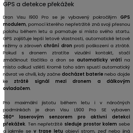
GPS a detekce překážek
Dron Visu l900 Pro se je vybavený pokročilým
GPS
modulem
, pomocí kterého nepřetržitě zná svoji přesnou
polohu během letu a pamatuje si místo svého startu.
GPS zajišťuje lepší letové vlastnosti, automatické letové
režimy a zároveň
chrání dron
proti poškození a ztrátě.
Pokud s dronem ztratíte vizuální kontakt, stačí
zmáčknout tlačítko a dron se
automaticky vrátí
na
místo odkud vzlétl. Kromě toho sám spustí automatický
návrat ve chvíli, kdy začne
docházet baterie
nebo dojde
ke
ztrátě
signál mezi dronem a dálkovým
ovladačem
.
Pro maximální jistotu během letu i v náročných
podmínkách je dron Visu L900 Pro SE vybaven
360° laserovým senzorem pro aktivní detekci
překážek
. Ten nepřetržitě
sleduje prostor kolem
sebe
a jakmile se
v trase letu
objeví strom, zeď nebo jiná