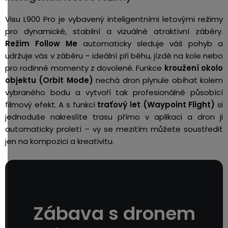
Visu L900 Pro je vybavený inteligentními letovými režimy
pro dynamické, stabilní a vizuálně atraktivní záběry.
Režim Follow Me
automaticky sleduje váš pohyb a
udržuje vás v záběru – ideální při běhu, jízdě na kole nebo
pro rodinné momenty z dovolené. Funkce
kroužení okolo
objektu (Orbit Mode)
nechá dron plynule obíhat kolem
vybraného bodu a vytvoří tak profesionálně působící
filmový efekt. A s funkcí
traťový let (Waypoint Flight)
si
jednoduše nakreslíte trasu přímo v aplikaci a dron ji
automaticky proletí – vy se mezitím můžete soustředit
jen na kompozici a kreativitu.
Zábava s dronem