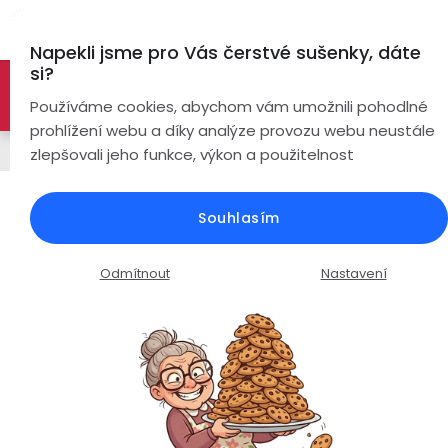
Přejít
Hl
na
Napekli jsme pro Vás čerstvé sušenky, dáte
obsah
si?
🚀 Nové modely DRONŮ 🚀
Nyní se zaváděcí slevou až
Bezdrátová
Používáme cookies, abychom vám umožnili pohodlné
sluchátka
-26%
PROZKOUMAT NABÍDKU
prohlížení webu a díky analýze provozu webu neustále
Sada se 2 bateriemi
zlepšovali jeho funkce, výkon a použitelnost
True
Chytré
Wireless
hodinky
Dron Visu L900 Pro SE / 4K Full HD
Souhlasím
kamera / WiFi / GPS / EIS
Pecky
Dámské
Chytré
náramky
Průměrné
Podrobnosti hodnocení
15 hodnocení
Odmítnout
Nastavení
Špunty
Pánské
hodnocení
Chytré
produktu
prsteny
je
Do
Dětské
4,5
uší
Handsfree
z
Pro
5
Ear
Seniory
hvězdiček.
Hook
Drony