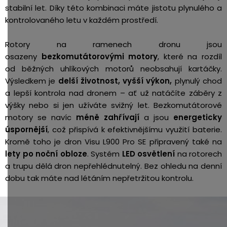
stabilní let. Díky této kombinaci máte jistotu plynulého a
kontrolovaného letu v každém prostředí.
Rotory na ramenech dronu jsou
osazeny
bezkomutátorovými motory
, které na rozdíl
od běžných uhlíkových motorů neobsahují kartáčky.
Výsledkem je
delší životnost, vyšší výkon,
plynulý chod
a lepší kontrola nad dronem – ať už natáčíte záběry z
výšky nebo si jen užíváte svižný let. Bezkomutátorové
motory se navíc
méně zahřívají
a jsou
energeticky
úspornější
, což přispívá k efektivnějšímu využití baterie.
Kromě toho je dron Visu L900 Pro SE připravený také na
lety po noční obloze
. Systém
LED osvětlení
na rotorech
a trupu dělá dron nepřehlédnutelný.
Bez ohledu na denní
dobu tak máte nad létáním nepřetržitou kontrolu.