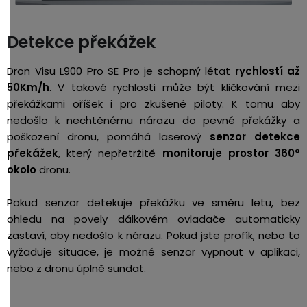
Detekce překážek
Dron Visu L900 Pro SE Pro je schopný létat
rychlostí až
50Km/h
. V takové rychlosti může být kličkování mezi
překážkami oříšek i pro zkušené piloty. K tomu aby
nedošlo k nechtěnému nárazu do pevné překážky a
poškození dronu, pomáhá laserový
senzor detekce
překážek
, který nepřetržitě
monitoruje prostor 360°
okolo
dronu.
Pokud senzor detekuje překážku ve směru letu, bez
ohledu na povely dálkovém ovladače automaticky
zastaví, aby nedošlo k nárazu. Pokud jste profík, nebo to
vyžaduje situace, je možné senzor vypnout v aplikaci,
nebo z dronu úplně sundat.