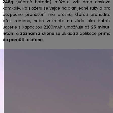
246g
(včetně baterie) můžete vzít dron doslova
kamkoliv. Po složení se vejde na dlaň jedné ruky a pro
bezpečné přenášení má brašnu, kterou přehodíte
přes rameno, nebo vezmete na záda jako batoh.
Baterie s kapacitou 2200mAh umožňuje až
25 minut
létání
a
záznam z dronu
se ukládá z aplikace přímo
do paměti telefonu
.