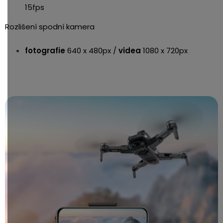
15fps
Rozlišení spodní kamera
fotografie
640 x 480px /
videa
1080 x 720px