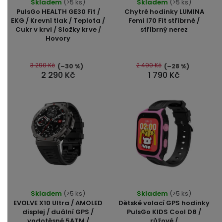
Skladem
(>5 ks)
Skladem
(>5 ks)
hodnocení
PulsGo HEALTH GE30 Fit /
Chytré hodinky LUMINA
produktu
EKG / Krevní tlak / Teplota /
Femi I70 Fit stříbrné /
Cukr v krvi / Složky krve /
stříbrný nerez
je
Hovory
5,0
z
5
3 290 Kč
2 490 Kč
(–30 %)
(–28 %)
2 290 Kč
1 790 Kč
hvězdiček.
Průměrné
Skladem
(>5 ks)
Skladem
(>5 ks)
hodnocení
EVOLVE X10 Ultra / AMOLED
Dětské volací GPS hodinky
produktu
displej / duální GPS /
PulsGo KIDS Cool D8 /
vodotěsné 5ATM /
růžové /
je