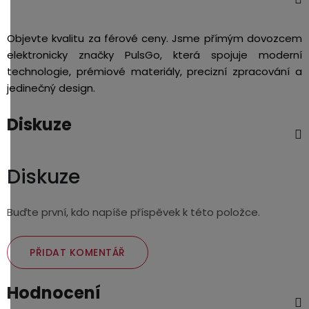
Objevte kvalitu za férové ceny. Jsme přímým dovozcem
elektronicky značky PulsGo, která spojuje moderní
technologie, prémiové materiály, precizní zpracování a
jedinečný design.
Diskuze
Diskuze
Buďte první, kdo napíše příspěvek k této položce.
PŘIDAT KOMENTÁŘ
Hodnocení