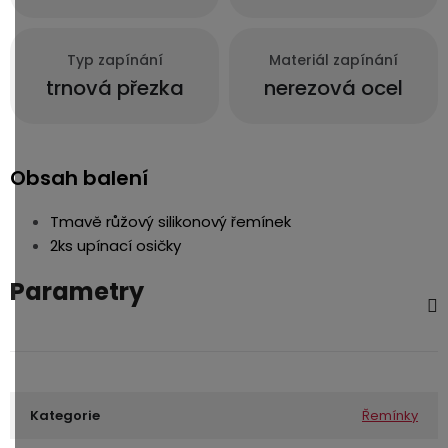
Typ zapínání
Materiál zapínání
trnová přezka
nerezová ocel
Obsah balení
Tmavě růžový silikonový řemínek
2ks upínací osičky
Parametry
Kategorie
Řemínky