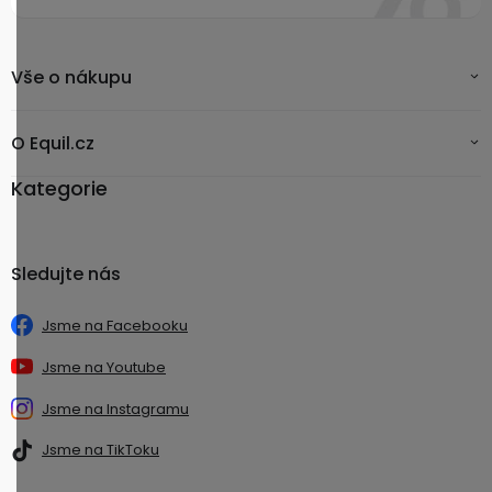
Vše o nákupu
O Equil.cz
Kategorie
Sledujte nás
Jsme na Facebooku
Jsme na Youtube
Jsme na Instagramu
Jsme na TikToku