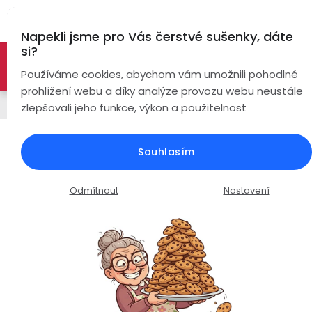
Přejít
Hl
na
Napekli jsme pro Vás čerstvé sušenky, dáte
obsah
si?
🚀 Nové modely DRONŮ 🚀
Nyní se zaváděcí slevou až
Bezdrátová
Používáme cookies, abychom vám umožnili pohodlné
sluchátka
-26%
PROZKOUMAT NABÍDKU
prohlížení webu a díky analýze provozu webu neustále
Řemínky
zlepšovali jeho funkce, výkon a použitelnost
True
Chytré
Wireless
hodinky
Silikonový řemínek šířka 20mm /
Souhlasím
tmavě růžová
Pecky
Dámské
Chytré
náramky
Průměrné
Podrobnosti hodnocení
Neohodnoceno
Odmítnout
Nastavení
Špunty
Pánské
hodnocení
Chytré
produktu
prsteny
je
Do
Dětské
0,0
uší
Handsfree
z
Pro
5
Ear
Seniory
hvězdiček.
Hook
Drony