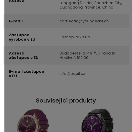
Adresa
Longgang District, Shenzhen City,
Guangdong Province, China
E-mail
carriecao@youngeast.cn
Zástupce
Eqshop 787 s.r.o.
výrobce v EU
Adresa
Budapešťská 1491/5, Praha 10 -
zástupce v EU
Hostivař, 102 00
E-mail zástupce
info@equil.cz
v EU
Související produkty