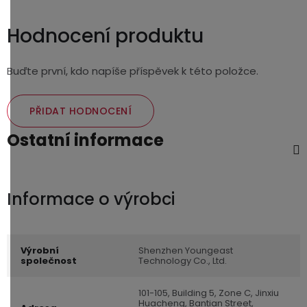
Hodnocení produktu
Buďte první, kdo napíše příspěvek k této položce.
PŘIDAT HODNOCENÍ
Ostatní informace
Výrobní
Shenzhen Youngeast
společnost
Technology Co., Ltd.
101-105, Building 5, Zone C, Jinxiu
Huacheng, Bantian Street,