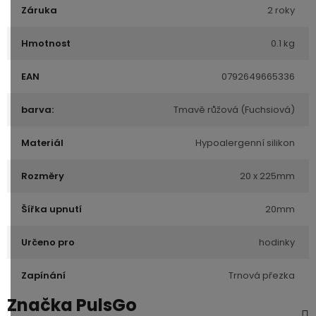
Záruka
2 roky
Hmotnost
0.1 kg
EAN
0792649665336
barva:
Tmavě růžová (Fuchsiová)
Materiál
Hypoalergenní silikon
Rozměry
20 x 225mm
Šířka upnutí
20mm
Určeno pro
hodinky
Zapínání
Trnová přezka
Značka
PulsGo