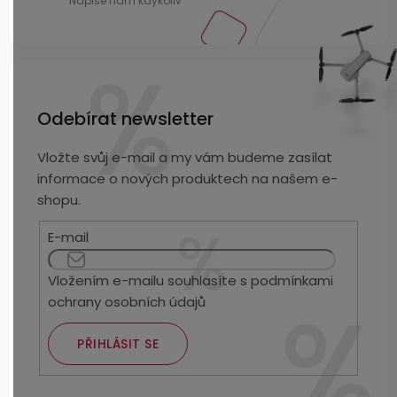
Odebírat newsletter
Vložte svůj e-mail a my vám budeme zasílat
informace o nových produktech na našem e-
shopu.
E-mail
Vložením e-mailu souhlasíte s
podmínkami
ochrany osobních údajů
PŘIHLÁSIT SE