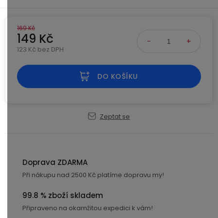
Kamerové
displejem
Sada
systémy
Paměti
Příslušenství
se
a
169 Kč
2
úložiště
149 Kč
Příslušenství
bateriemi
ke
123 Kč bez DPH
kamerám
Paměťové
Napájecí
Měrná cena:
Sada
karty
kabely
DO KOŠÍKU
se
3
Externí
USB-
Esenciální
bateriemi
SSD
A
oleje
disky
/
Zeptat se
Náhradní
USB-
Doplňkové
díly
C
služby
a
příslušenství
Doprava ZDARMA
USB-
Značky
A
Při nákupu nad 2500 Kč platíme dopravu my!
/
mini
ANRAN
99.8 % zboží skladem
USB
Připraveno na okamžitou expedici k vám!