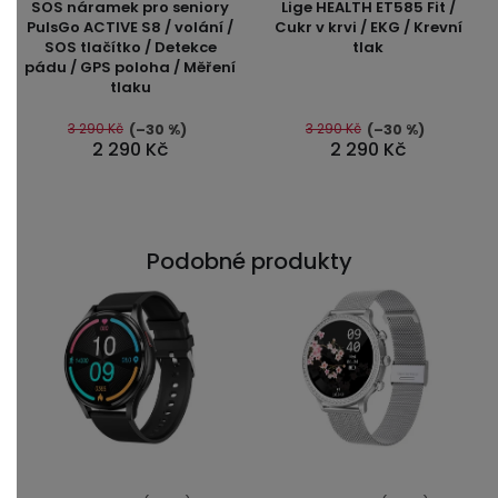
SOS náramek pro seniory
Lige HEALTH ET585 Fit /
produktu
PulsGo ACTIVE S8 / volání /
Cukr v krvi / EKG / Krevní
SOS tlačítko / Detekce
tlak
je
pádu / GPS poloha / Měření
5,0
tlaku
z
5
3 290 Kč
3 290 Kč
(–30 %)
(–30 %)
2 290 Kč
2 290 Kč
hvězdiček.
Podobné produkty
Průměrné