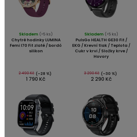
Průměrné
Skladem
(>5 ks)
Skladem
(>5 ks)
hodnocení
Chytré hodinky LUMINA
PulsGo HEALTH GE30 Fit /
produktu
Femi I70 Fit zlaté / bordó
EKG / Krevní tlak / Teplota /
silikon
Cukr v krvi / Složky krve /
je
Hovory
5,0
z
5
2 490 Kč
3 290 Kč
(–28 %)
(–30 %)
1 790 Kč
2 290 Kč
hvězdiček.