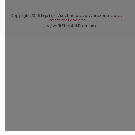
Copyright 2026
Equil.cz
. Všechna práva vyhrazena.
Upravit
nastavení cookies
Vytvořil Shoptet Premium