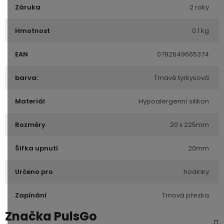
Záruka
2 roky
Hmotnost
0.1 kg
EAN
0792649665374
barva:
Tmavě tyrkysová
Materiál
Hypoalergenní silikon
Rozměry
20 x 225mm
Šířka upnutí
20mm
Určeno pro
hodinky
Zapínání
Trnová přezka
Značka
PulsGo