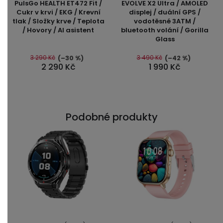
PulsGo HEALTH ET472 Fit /
EVOLVE X2 Ultra / AMOLED
produktu
produktu
Cukr v krvi / EKG / Krevní
displej / duální GPS /
tlak / Složky krve / Teplota
vodotěsné 3ATM /
je
je
/ Hovory / AI asistent
bluetooth volání / Gorilla
5,0
5,0
Glass
z
z
5
5
3 290 Kč
3 490 Kč
(–30 %)
(–42 %)
2 290 Kč
1 990 Kč
hvězdiček.
hvězdiček.
Podobné produkty
Průměrné