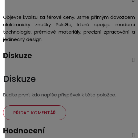
Objevte kvalitu za férové ceny. Jsme přímým dovozcem
elektronicky značky PulsGo, která spojuje moderní
technologie, prémiové materiály, precizní zpracování a
jedinečný design.
Diskuze
Diskuze
Buďte první, kdo napíše příspěvek k této položce.
PŘIDAT KOMENTÁŘ
Hodnocení