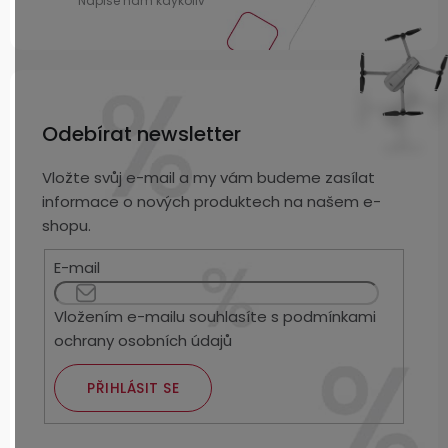
Odebírat newsletter
Vložte svůj e-mail a my vám budeme zasílat
informace o nových produktech na našem e-
shopu.
E-mail
Vložením e-mailu souhlasíte s
podmínkami
ochrany osobních údajů
PŘIHLÁSIT SE