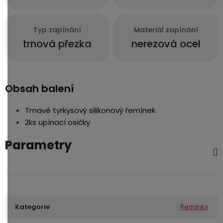
Typ zapínání
Materiál zapínání
trnová přezka
nerezová ocel
Obsah balení
Tmavě tyrkysový silikonový řemínek
2ks upínací osičky
Parametry
Kategorie
Řemínky