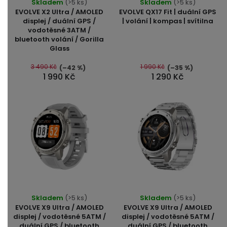
Skladem
(>5 ks)
Skladem
(>5 ks)
hodnocení
EVOLVE X2 Ultra / AMOLED
EVOLVE QX17 Fit | duální GPS
produktu
displej / duální GPS /
| volání | kompas | svítilna
vodotěsné 3ATM /
je
bluetooth volání / Gorilla
5,0
Glass
z
5
3 490 Kč
1 990 Kč
(–42 %)
(–35 %)
1 990 Kč
1 290 Kč
hvězdiček.
Průměrné
Skladem
(>5 ks)
Skladem
(>5 ks)
hodnocení
EVOLVE X9 Ultra / AMOLED
EVOLVE X9 Ultra / AMOLED
produktu
displej / vodotěsné 5ATM /
displej / vodotěsné 5ATM /
duální GPS / bluetooth
duální GPS / bluetooth
je