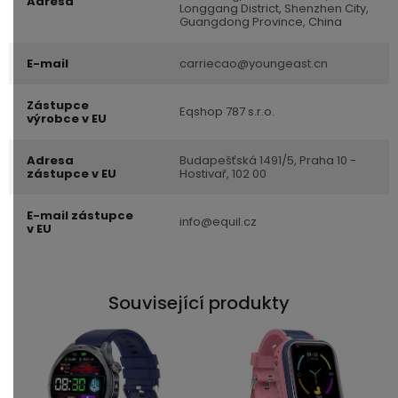
Adresa
Longgang District, Shenzhen City,
Guangdong Province, China
E-mail
carriecao@youngeast.cn
Zástupce
Eqshop 787 s.r.o.
výrobce v EU
Adresa
Budapešťská 1491/5, Praha 10 -
zástupce v EU
Hostivař, 102 00
E-mail zástupce
info@equil.cz
v EU
Související produkty