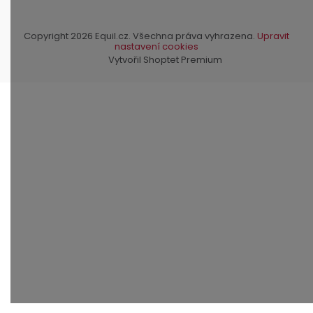
Copyright 2026
Equil.cz
. Všechna práva vyhrazena.
Upravit
nastavení cookies
Vytvořil Shoptet Premium