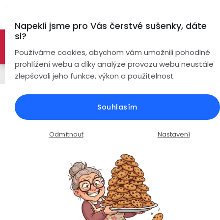
Přejít
Hl
na
Napekli jsme pro Vás čerstvé sušenky, dáte
obsah
si?
🚀 Nové modely DRONŮ 🚀
Nyní se zaváděcí slevou až
Bezdrátová
Používáme cookies, abychom vám umožnili pohodlné
sluchátka
-26%
PROZKOUMAT NABÍDKU
prohlížení webu a díky analýze provozu webu neustále
Řemínky
zlepšovali jeho funkce, výkon a použitelnost
True
Chytré
Wireless
hodinky
Silikonový řemínek šířka 20mm /
Souhlasím
tmavě tyrkysový
Pecky
Dámské
Chytré
náramky
Průměrné
Podrobnosti hodnocení
Neohodnoceno
Odmítnout
Nastavení
Špunty
Pánské
hodnocení
Chytré
produktu
prsteny
je
Do
Dětské
0,0
uší
Handsfree
z
Pro
5
Ear
Seniory
hvězdiček.
Hook
Drony