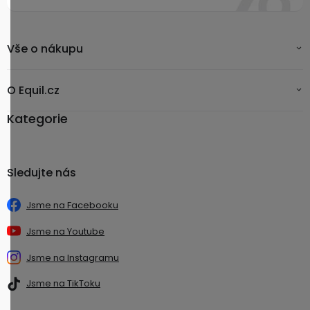
Vše o nákupu
O Equil.cz
Kategorie
Sledujte nás
Jsme na Facebooku
Jsme na Youtube
Jsme na Instagramu
Jsme na TikToku