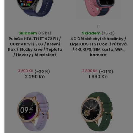
Průměrné
Průměrné
Skladem
(>5 ks)
Skladem
hodnocení
(>5 ks)
hodnocení
PulsGo HEALTH ET472 Fit /
4G Dětské chytré hodinky /
produktu
produktu
Cukr v krvi / EKG / Krevní
Lige KIDS LT21 Cool / růžová
je
tlak / Složky krve / Teplota
/ 4G, GPS, SIM karta, WiFi,
je
4,0
/ Hovory / AI asistent
kamera
5,0
z
z
5
5
3 290 Kč
2 890 Kč
(–30 %)
(–31 %)
hvězdiček.
2 290 Kč
1 990 Kč
hvězdiček.