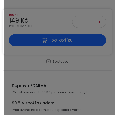
Kamerové
displejem
Sada
systémy
Paměti
Příslušenství
se
a
169 Kč
2
úložiště
149 Kč
Příslušenství
bateriemi
ke
123 Kč bez DPH
kamerám
Paměťové
Napájecí
Měrná cena:
Sada
karty
kabely
DO KOŠÍKU
se
3
Externí
USB-
Esenciální
bateriemi
SSD
A
oleje
disky
/
Zeptat se
Náhradní
USB-
Doplňkové
díly
C
služby
a
příslušenství
Doprava ZDARMA
USB-
Značky
A
Při nákupu nad 2500 Kč platíme dopravu my!
/
mini
ANRAN
99.8 % zboží skladem
USB
Připraveno na okamžitou expedici k vám!