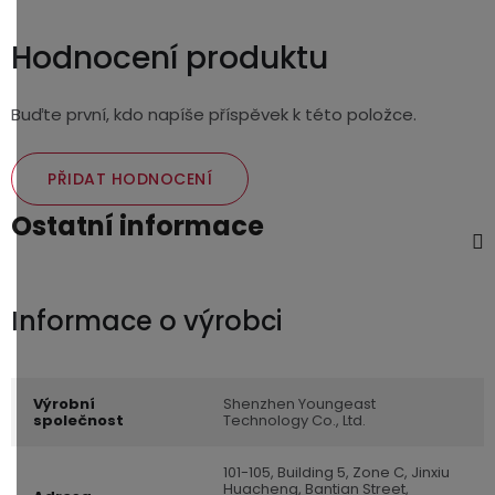
Hodnocení produktu
Buďte první, kdo napíše příspěvek k této položce.
PŘIDAT HODNOCENÍ
Ostatní informace
Výrobní
Shenzhen Youngeast
společnost
Technology Co., Ltd.
101-105, Building 5, Zone C, Jinxiu
Huacheng, Bantian Street,