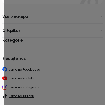
Vše o nákupu
O Equil.cz
Kategorie
Sledujte nás
Jsme na Facebooku
Jsme na Youtube
Jsme na Instagramu
Jsme na TikToku