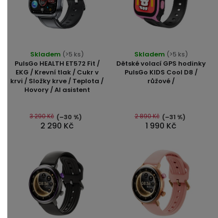
Skladem
(>5 ks)
Skladem
(>5 ks)
PulsGo HEALTH ET572 Fit /
Dětské volací GPS hodinky
EKG / Krevní tlak / Cukr v
PulsGo KIDS Cool D8 /
krvi / Složky krve / Teplota /
růžové /
Hovory / AI asistent
3 290 Kč
2 890 Kč
(–30 %)
(–31 %)
2 290 Kč
1 990 Kč