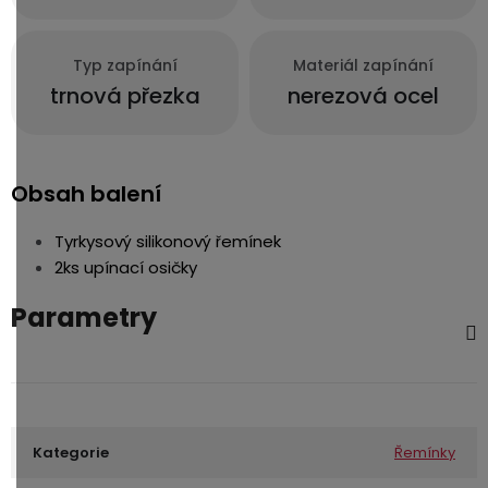
Typ zapínání
Materiál zapínání
trnová přezka
nerezová ocel
Obsah balení
Tyrkysový silikonový řemínek
2ks upínací osičky
Parametry
Kategorie
Řemínky