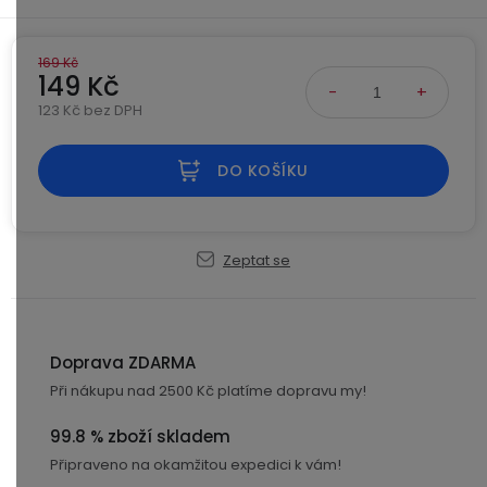
Kamerové
displejem
Sada
systémy
Paměti
Příslušenství
se
a
169 Kč
2
úložiště
149 Kč
Příslušenství
bateriemi
ke
123 Kč bez DPH
kamerám
Paměťové
Napájecí
Měrná cena:
Sada
karty
kabely
DO KOŠÍKU
se
3
Externí
USB-
Esenciální
bateriemi
SSD
A
oleje
disky
/
Zeptat se
Náhradní
USB-
Doplňkové
díly
C
služby
a
příslušenství
Doprava ZDARMA
USB-
Značky
A
Při nákupu nad 2500 Kč platíme dopravu my!
/
mini
ANRAN
99.8 % zboží skladem
USB
Připraveno na okamžitou expedici k vám!