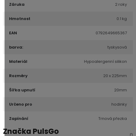
Záruka
2 roky
Hmotnost
0.1 kg
EAN
0792649665367
barva:
tyskysová
Materiál
Hypoalergenní silikon
Rozměry
20 x 225mm
Šířka upnutí
20mm
Určeno pro
hodinky
Zapínání
Trnová přezka
Značka
PulsGo