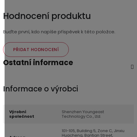
Hodnocení produktu
Buďte první, kdo napíše příspěvek k této položce.
PŘIDAT HODNOCENÍ
Ostatní informace
Výrobní
Shenzhen Youngeast
společnost
Technology Co., Ltd.
101-105, Building 5, Zone C, Jinxiu
Huacheng, Bantian Street,