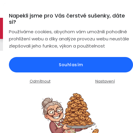
Přejít
Hl
na
Napekli jsme pro Vás čerstvé sušenky, dáte
obsah
si?
🚀 Nové modely DRONŮ 🚀
Nyní se zaváděcí slevou až
Bezdrátová
Používáme cookies, abychom vám umožnili pohodlné
sluchátka
-26%
PROZKOUMAT NABÍDKU
prohlížení webu a díky analýze provozu webu neustále
Řemínky
zlepšovali jeho funkce, výkon a použitelnost
True
Chytré
Wireless
hodinky
Silikonový řemínek šířka 20mm /
Souhlasím
tyrkysový
Pecky
Dámské
Chytré
náramky
Průměrné
Podrobnosti hodnocení
Neohodnoceno
Odmítnout
Nastavení
Špunty
Pánské
hodnocení
Chytré
produktu
prsteny
je
Do
Dětské
0,0
uší
Handsfree
z
Pro
5
Ear
Seniory
hvězdiček.
Hook
Drony