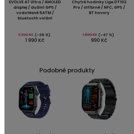
EVOLVE A7 Ultra / AMOLED
Chytré hodinky Lige DT102
produktu
produktu
displej / duální GPS /
Pro / stříbrné / NFC, GPS /
vodotěsné 5ATM /
BT hovory
je
je
bluetooth volání
4,9
4,6
z
z
5
5
3 290 Kč
1 890 Kč
(–39 %)
(–47 %)
1 990 Kč
990 Kč
hvězdiček.
hvězdiček.
Podobné produkty
Průměrné
Průměrné