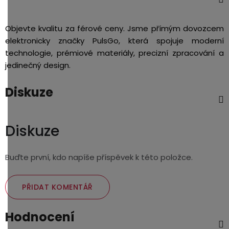
Objevte kvalitu za férové ceny. Jsme přímým dovozcem
elektronicky značky PulsGo, která spojuje moderní
technologie, prémiové materiály, precizní zpracování a
jedinečný design.
Diskuze
Diskuze
Buďte první, kdo napíše příspěvek k této položce.
PŘIDAT KOMENTÁŘ
Hodnocení