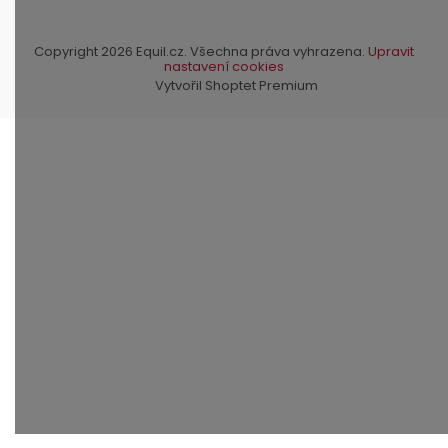
Copyright 2026
Equil.cz
. Všechna práva vyhrazena.
Upravit
nastavení cookies
Vytvořil Shoptet Premium