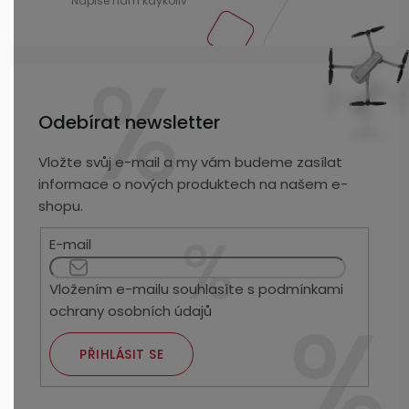
Odebírat newsletter
Vložte svůj e-mail a my vám budeme zasílat
informace o nových produktech na našem e-
shopu.
E-mail
Vložením e-mailu souhlasíte s
podmínkami
ochrany osobních údajů
PŘIHLÁSIT SE