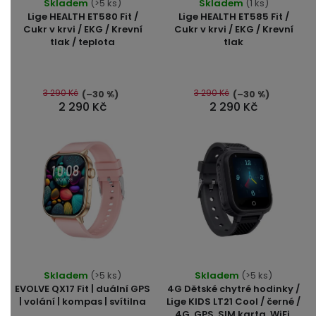
Skladem
(>5 ks)
Skladem
(1 ks)
hodnocení
hodnocení
Lige HEALTH ET580 Fit /
Lige HEALTH ET585 Fit /
produktu
produktu
Cukr v krvi / EKG / Krevní
Cukr v krvi / EKG / Krevní
tlak / teplota
tlak
je
je
5,0
4,9
z
z
5
5
3 290 Kč
3 290 Kč
(–30 %)
(–30 %)
2 290 Kč
2 290 Kč
hvězdiček.
hvězdiček.
Průměrné
Skladem
(>5 ks)
Skladem
(>5 ks)
hodnocení
EVOLVE QX17 Fit | duální GPS
4G Dětské chytré hodinky /
produktu
| volání | kompas | svítilna
Lige KIDS LT21 Cool / černé /
4G, GPS, SIM karta, WiFi,
je