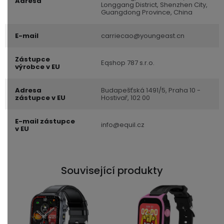
Adresa
Longgang District, Shenzhen City,
Guangdong Province, China
E-mail
carriecao@youngeast.cn
Zástupce
Eqshop 787 s.r.o.
výrobce v EU
Adresa
Budapešťská 1491/5, Praha 10 -
zástupce v EU
Hostivař, 102 00
E-mail zástupce
info@equil.cz
v EU
Související produkty