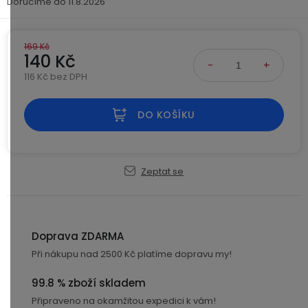
Kamerové
11.8.2026
displejem
Sada
systémy
Paměti
Příslušenství
se
a
2
úložiště
169 Kč
Příslušenství
140 Kč
bateriemi
ke
116 Kč bez DPH
kamerám
Paměťové
Napájecí
Měrná cena:
Sada
karty
kabely
se
DO KOŠÍKU
3
Externí
USB-
Esenciální
bateriemi
SSD
A
oleje
disky
/
Zeptat se
Náhradní
USB-
Doplňkové
díly
C
služby
a
příslušenství
USB-
Doprava ZDARMA
Značky
A
Při nákupu nad 2500 Kč platíme dopravu my!
/
mini
ANRAN
99.8 % zboží skladem
USB
Připraveno na okamžitou expedici k vám!