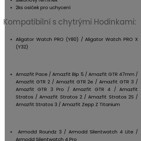
2ks osiček pro uchycení
Kompatibilní s chytrými Hodinkami:
Aligator Watch PRO (Y80) / Aligator Watch PRO X
(Y32)
Amazfit Pace / Amazfit Bip 5 / Amazfit GTR 47mm /
Amazfit GTR 2 / Amazfit GTR 2e / Amazfit GTR 3 /
Amazfit GTR 3 Pro / Amazfit GTR 4 / Amazfit
Stratos / Amazfit Stratos 2 / Amazfit Stratos 2S /
Amazfit Stratos 3 / Amazfit Zepp Z Titanium
Armodd Roundz 3 / Armodd Silentwatch 4 Lite /
Armodd Silentwatch 4 Pro