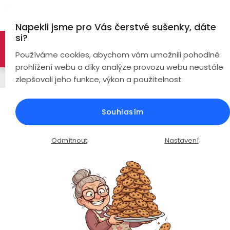
Přejít
Hl
na
Napekli jsme pro Vás čerstvé sušenky, dáte
obsah
si?
🚀 Nové modely DRONŮ 🚀
Nyní se zaváděcí slevou až
Bezdrátová
Používáme cookies, abychom vám umožnili pohodlné
sluchátka
-26%
PROZKOUMAT NABÍDKU
prohlížení webu a díky analýze provozu webu neustále
Řemínky
zlepšovali jeho funkce, výkon a použitelnost
True
Chytré
Wireless
hodinky
Silikonový řemínek / šířka 22mm /
Souhlasím
oranžová
Pecky
Dámské
Chytré
náramky
Průměrné
Podrobnosti hodnocení
Neohodnoceno
Odmítnout
Nastavení
Špunty
Pánské
hodnocení
Chytré
produktu
prsteny
je
Do
Dětské
0,0
uší
Handsfree
z
Pro
5
Ear
Seniory
hvězdiček.
Hook
Drony