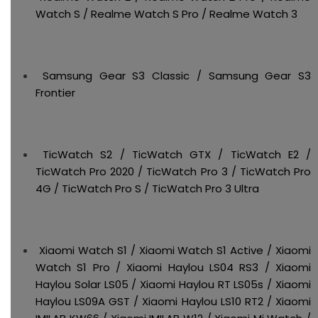
Watch S / Realme Watch S Pro / Realme Watch 3
Samsung Gear S3 Classic / Samsung Gear S3
Frontier
TicWatch S2 / TicWatch GTX / TicWatch E2 /
TicWatch Pro 2020 / TicWatch Pro 3 / TicWatch Pro
4G / TicWatch Pro S / TicWatch Pro 3 Ultra
Xiaomi Watch S1 / Xiaomi Watch S1 Active / Xiaomi
Watch S1 Pro / Xiaomi Haylou LS04 RS3 / Xiaomi
Haylou Solar LS05 / Xiaomi Haylou RT LS05s / Xiaomi
Haylou LS09A GST / Xiaomi Haylou LS10 RT2 / Xiaomi