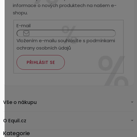
informace o nových produktech na našem e-
shopu.
E-mail
Vložením e-mailu souhlasíte s
podmínkami
ochrany osobních údajů
PŘIHLÁSIT SE
Vše o nákupu
O Equil.cz
Kategorie