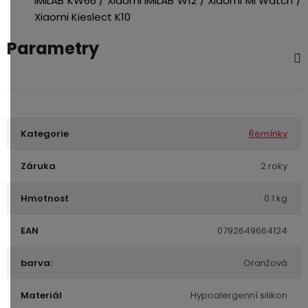
IMILAB KW66 / Xiaomi IMILAB W12 / Xiaomi Mi Watch /
Xiaomi Kieslect K10
Parametry
Kategorie
Řemínky
Záruka
2 roky
Hmotnost
0.1 kg
EAN
0792649664124
barva:
Oranžová
Materiál
Hypoalergenní silikon