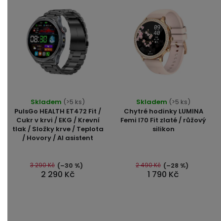
Průměrné
Průměrné
Skladem
(>5 ks)
Skladem
(>5 ks)
hodnocení
hodnocení
PulsGo HEALTH ET472 Fit /
Chytré hodinky LUMINA
produktu
produktu
Cukr v krvi / EKG / Krevní
Femi I70 Fit zlaté / růžový
tlak / Složky krve / Teplota
silikon
je
je
/ Hovory / AI asistent
5,0
5,0
z
z
5
5
3 290 Kč
2 490 Kč
(–30 %)
(–28 %)
2 290 Kč
1 790 Kč
hvězdiček.
hvězdiček.