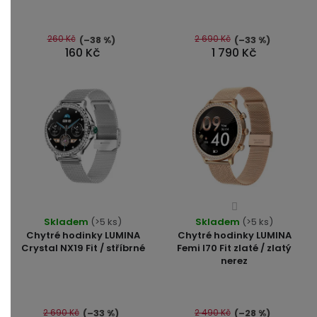
4,3
z
5
260 Kč
2 690 Kč
(–38 %)
(–33 %)
hvězdiček.
160 Kč
1 790 Kč
Průměrné
Průměrné
Skladem
(>5 ks)
Skladem
hodnocení
(>5 ks)
hodnocení
Chytré hodinky LUMINA
Chytré hodinky LUMINA
produktu
produktu
Crystal NX19 Fit / stříbrné
Femi I70 Fit zlaté / zlatý
je
nerez
je
4,0
4,7
z
z
5
5
2 690 Kč
2 490 Kč
(–33 %)
(–28 %)