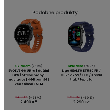
Podobné produkty
Průměrné
Průměrné
Skladem
(>5 ks)
Skladem
(>5 ks)
hodnocení
hodnocení
EVOLVE G6 Ultra | duální
Lige HEALTH ET580 Fit /
produktu
produktu
GPS | offline mapy |
Cukr v krvi / EKG / Krevní
navigace | 4GB paměť |
tlak / teplota
je
je
vodotěsné 3ATM
5,0
5,0
z
z
5
5
3 490 Kč
3 290 Kč
(–28 %)
(–30 %)
2 490 Kč
2 290 Kč
hvězdiček.
hvězdiček.