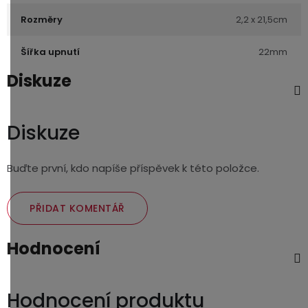
Rozměry
2,2 x 21,5cm
Šířka upnutí
22mm
Diskuze
Diskuze
Buďte první, kdo napíše příspěvek k této položce.
PŘIDAT KOMENTÁŘ
Hodnocení
Hodnocení produktu