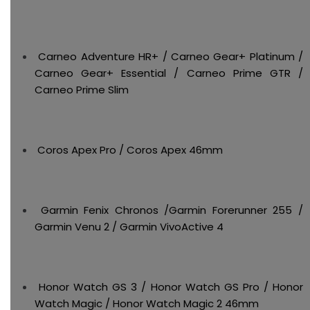
Carneo Adventure HR+ / Carneo Gear+ Platinum /
Carneo Gear+ Essential / Carneo Prime GTR /
Carneo Prime Slim
Coros Apex Pro / Coros Apex 46mm
Garmin Fenix Chronos /Garmin Forerunner 255 /
Garmin Venu 2 / Garmin VivoActive 4
Honor Watch GS 3 / Honor Watch GS Pro / Honor
Watch Magic / Honor Watch Magic 2 46mm