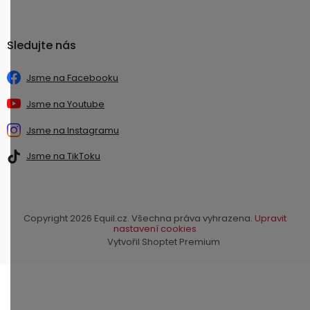
Sledujte nás
Jsme na Facebooku
Jsme na Youtube
Jsme na Instagramu
Jsme na TikToku
Copyright 2026
Equil.cz
. Všechna práva vyhrazena.
Upravit
nastavení cookies
Vytvořil Shoptet Premium