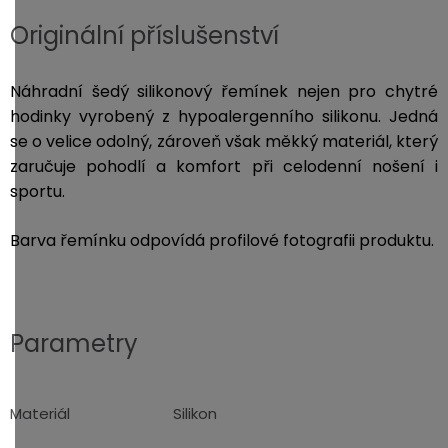
Originální příslušenství
Náhradní šedý silikonový řemínek nejen pro chytré
hodinky vyrobený z hypoalergenního silikonu. Jedná
se o velice odolný, zároveň však měkký materiál, který
zaručuje pohodlí a komfort při celodenní nošení i
sportu.
Barva řemínku odpovídá profilové fotografii produktu.
Parametry
Materiál
Silikon