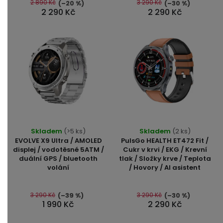
5
5
2 890 Kč
3 290 Kč
(–20 %)
(–30 %)
2 290 Kč
2 290 Kč
hvězdiček.
hvězdiček.
Průměrné
Skladem
(>5 ks)
Skladem
(2 ks)
hodnocení
EVOLVE X9 Ultra / AMOLED
PulsGo HEALTH ET472 Fit /
produktu
displej / vodotěsné 5ATM /
Cukr v krvi / EKG / Krevní
duální GPS / bluetooth
tlak / Složky krve / Teplota
je
volání
/ Hovory / AI asistent
5,0
z
5
3 290 Kč
3 290 Kč
(–39 %)
(–30 %)
1 990 Kč
2 290 Kč
hvězdiček.