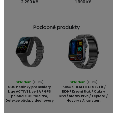
2 290 Kč
1 990 Kč
hvězdiček.
hvězdiček.
Podobné produkty
Průměrné
Průměrné
Skladem
(>5 ks)
Skladem
(>5 ks)
hodnocení
hodnocení
SOS hodinky pro seniory
PulsGo HEALTH ET572 Fit /
produktu
produktu
Lige ACTIVE Live 9A / GPS
EKG / Krevní tlak / Cukr v
poloha, SOS tlačítko,
krvi / Složky krve / Teplota /
je
je
Detekce pádu, videohovory
Hovory / AI asistent
5,0
5,0
z
z