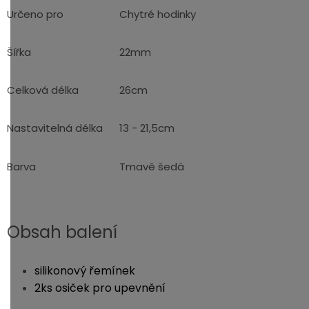
Určeno pro
Chytré hodinky
Šířka
22mm
Celková délka
26cm
Nastavitelná délka
13 - 21,5cm
Barva
Tmavě šedá
Obsah balení
silikonový řemínek
2ks osiček pro upevnění