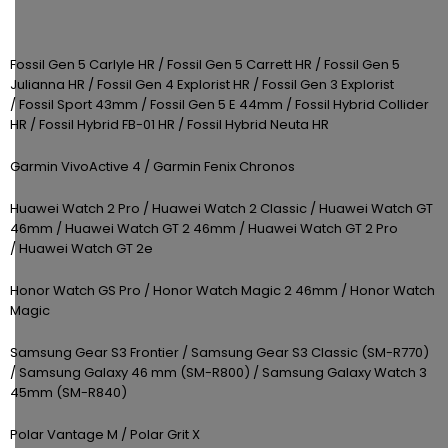
Kamerové
displejem
Sada
systémy
Paměti
Příslušenství
se
a
Fossil Gen 5 Carlyle HR / Fossil Gen 5 Carrett HR /
Fossil Gen 5
2
úložiště
Příslušenství
Julianna HR /
Fossil Gen 4 Explorist HR /
Fossil Gen 3 Explorist
bateriemi
ke
/
Fossil Sport 43mm /
Fossil Gen 5 E 44mm /
Fossil Hybrid Collider
kamerám
Paměťové
Napájecí
HR /
Fossil Hybrid FB-01 HR /
Fossil Hybrid Neuta HR
Sada
karty
kabely
se
Garmin VivoActive 4 /
Garmin Fenix Chronos
3
Externí
USB-
Esenciální
bateriemi
Huawei Watch 2 Pro /
Huawei Watch 2 Classic /
Huawei Watch GT
SSD
A
oleje
46mm /
Huawei Watch GT 2 46mm /
Huawei Watch GT 2 Pro
disky
/
/
Huawei Watch GT 2e
Náhradní
USB-
Doplňkové
díly
C
Honor Watch GS Pro /
Honor Watch Magic 2 46mm /
Honor Watch
služby
a
Magic
příslušenství
USB-
Značky
Samsung Gear S3 Frontier /
Samsung Gear S3 Classic (SM-R770)
A
/
Samsung Galaxy 46 mm (SM-R800) /
Samsung Galaxy Watch 3
/
45mm (SM-R840)
mini
ANRAN
USB
Polar Vantage M / Polar Grit X