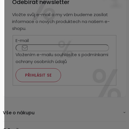
Odebírat newsletter
Vložte svůj e-mail a my vám budeme zasílat
informace o nových produktech na našem e-
shopu.
E-mail
Vložením e-mailu souhlasíte s
podmínkami
ochrany osobních údajů
PŘIHLÁSIT SE
Vše o nákupu