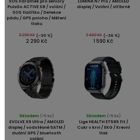
SOS náramek pro seniory
LUMINA N7 Pro / AMOLED
produktu
PulsGo ACTIVE S8 / volání /
displej / Volání / stříbrné
SOS tlačítko / Detekce
je
pádu / GPS poloha / Měření
5,0
tlaku
z
5
3 290 Kč
2 490 Kč
(–30 %)
(–36 %)
2 290 Kč
1 590 Kč
hvězdiček.
Průměrné
Průměrné
Skladem
(>5 ks)
Skladem
(>5 ks)
hodnocení
hodnocení
EVOLVE X9 Ultra / AMOLED
Lige HEALTH ET585 Fit /
produktu
produktu
displej / vodotěsné 5ATM /
Cukr v krvi / EKG / Krevní
duální GPS / bluetooth
tlak
je
je
volání