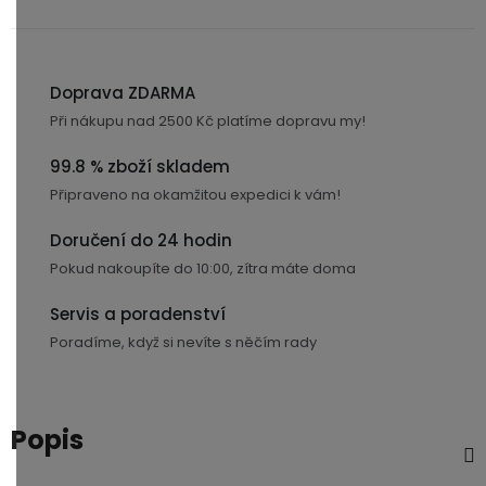
3,5mm
JACK
Doprava ZDARMA
Redukce
Při nákupu nad 2500 Kč platíme dopravu my!
99.8 % zboží skladem
Připraveno na okamžitou expedici k vám!
Doručení do 24 hodin
Pokud nakoupíte do 10:00, zítra máte doma
Servis a poradenství
Poradíme, když si nevíte s něčím rady
Popis