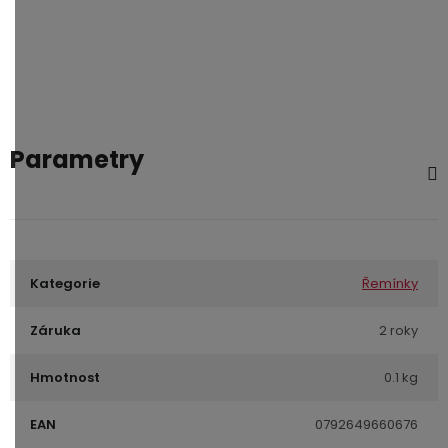
Parametry
Kategorie
Řemínky
Záruka
2 roky
Hmotnost
0.1 kg
EAN
0792649660676