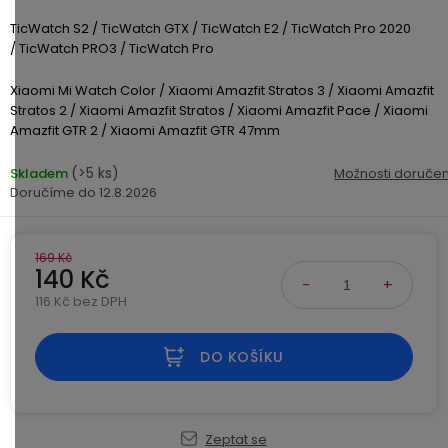
USB-
TicWatch S2 /
TicWatch GTX /
TicWatch E2 /
TicWatch Pro 2020
A
/
TicWatch PRO3 /
TicWatch Pro
/
Lightning
Xiaomi Mi Watch Color /
Xiaomi Amazfit Stratos 3 /
Xiaomi Amazfit
Stratos 2 /
Xiaomi Amazfit Stratos /
Xiaomi Amazfit Pace /
Xiaomi
Amazfit GTR 2 /
Xiaomi Amazfit GTR 47mm
Nabíjecí
adaptéry
(>5 ks)
Skladem
Možnosti doručen
12.8.2026
USB-
C
/
169 Kč
140 Kč
USB-
C
116 Kč bez DPH
Měrná cena:
USB-
DO KOŠÍKU
C
/
Lightning
Zeptat se