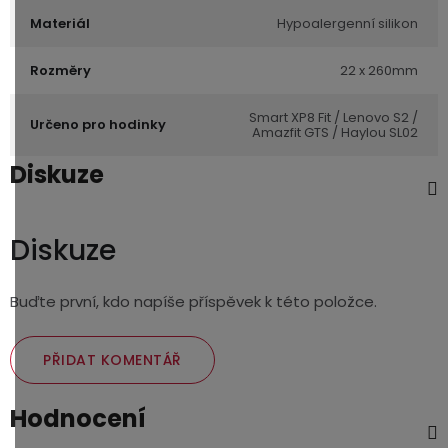
Materiál
Hypoalergenní silikon
Rozměry
22 x 260mm
Smart XP8 Fit / Lenovo S2 /
Určeno pro hodinky
Amazfit GTS / Haylou SL02
Diskuze
Diskuze
Buďte první, kdo napíše příspěvek k této položce.
PŘIDAT KOMENTÁŘ
Hodnocení