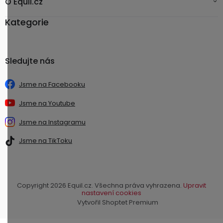
O Equil.cz
Kategorie
Sledujte nás
Jsme na Facebooku
Jsme na Youtube
Jsme na Instagramu
Jsme na TikToku
Copyright 2026
Equil.cz
. Všechna práva vyhrazena.
Upravit
nastavení cookies
Vytvořil Shoptet Premium