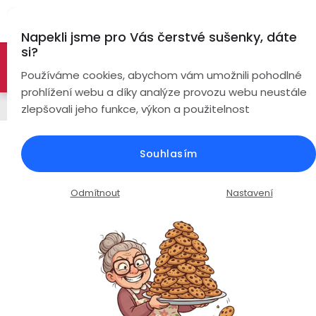
Přejít
Hl
na
Napekli jsme pro Vás čerstvé sušenky, dáte
obsah
si?
🚀 Nové modely DRONŮ 🚀
Nyní se zaváděcí slevou až
Bezdrátová
Používáme cookies, abychom vám umožnili pohodlné
sluchátka
-26%
PROZKOUMAT NABÍDKU
prohlížení webu a díky analýze provozu webu neustále
Řemínky
zlepšovali jeho funkce, výkon a použitelnost
True
Chytré
Wireless
hodinky
Silikonový řemínek šířka 22mm /
Souhlasím
tmavě šedá / 230260
Pecky
Dámské
Chytré
náramky
Průměrné
Podrobnosti hodnocení
Neohodnoceno
Odmítnout
Nastavení
Špunty
Pánské
hodnocení
Chytré
produktu
prsteny
je
Do
Dětské
0,0
uší
Handsfree
z
Pro
5
Ear
Seniory
hvězdiček.
Hook
Drony