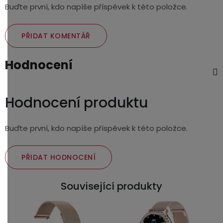
Buďte první, kdo napíše příspěvek k této položce.
PŘIDAT KOMENTÁŘ
Hodnocení
Hodnocení produktu
Buďte první, kdo napíše příspěvek k této položce.
PŘIDAT HODNOCENÍ
Související produkty