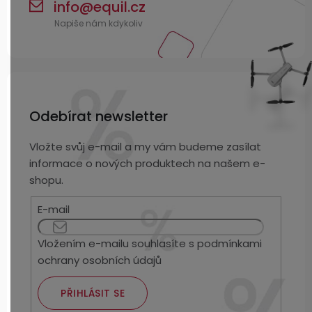
info
@
equil.cz
Odebírat newsletter
Vložte svůj e-mail a my vám budeme zasílat
informace o nových produktech na našem e-
shopu.
E-mail
Vložením e-mailu souhlasíte s
podmínkami
ochrany osobních údajů
PŘIHLÁSIT SE