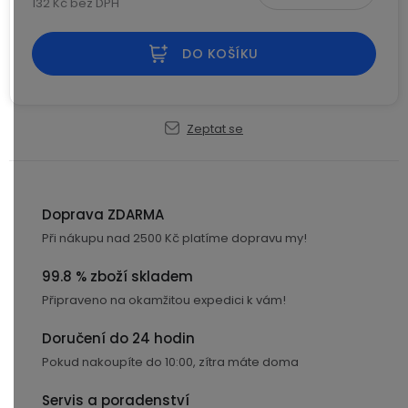
Kamerové
132 Kč bez DPH
displejem
Měrná cena:
Sada
systémy
Paměti
Příslušenství
se
a
DO KOŠÍKU
2
úložiště
Příslušenství
bateriemi
ke
kamerám
Paměťové
Napájecí
Sada
karty
kabely
Zeptat se
se
3
Externí
USB-
Esenciální
bateriemi
SSD
A
oleje
Doprava ZDARMA
disky
/
Náhradní
USB-
Při nákupu nad 2500 Kč platíme dopravu my!
Doplňkové
díly
C
služby
a
99.8 % zboží skladem
příslušenství
Připraveno na okamžitou expedici k vám!
USB-
Značky
A
Doručení do 24 hodin
/
mini
Pokud nakoupíte do 10:00, zítra máte doma
ANRAN
USB
Servis a poradenství