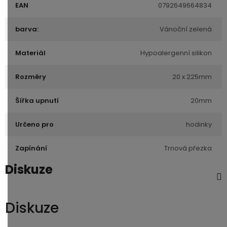
EAN
0792649664834
barva:
Vánoční zelená
Materiál
Hypoalergenní silikon
Rozměry
20 x 225mm
Šířka upnutí
20mm
Určeno pro
hodinky
Zapínání
Trnová přezka
Diskuze
Diskuze