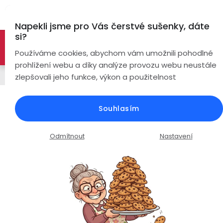
Přejít
Hl
na
Napekli jsme pro Vás čerstvé sušenky, dáte
obsah
si?
🚀 Nové modely DRONŮ 🚀
Nyní se zaváděcí slevou až
Bezdrátová
Používáme cookies, abychom vám umožnili pohodlné
sluchátka
-26%
PROZKOUMAT NABÍDKU
prohlížení webu a díky analýze provozu webu neustále
Řemínky
zlepšovali jeho funkce, výkon a použitelnost
True
Chytré
Wireless
hodinky
Silikonový řemínek šířka 20mm /
Souhlasím
Vánoční zelená / zlatá spona
Pecky
Dámské
Chytré
náramky
Průměrné
Podrobnosti hodnocení
Neohodnoceno
Odmítnout
Nastavení
Špunty
Pánské
hodnocení
Chytré
produktu
prsteny
je
Do
Dětské
0,0
uší
Handsfree
z
Pro
5
Ear
Seniory
hvězdiček.
Hook
Drony