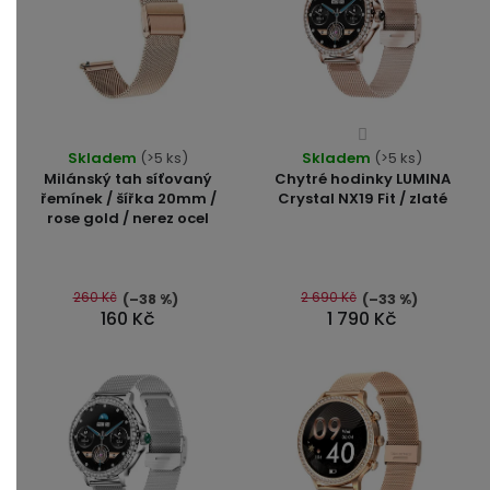
Průměrné
Skladem
(>5 ks)
Skladem
hodnocení
(>5 ks)
Milánský tah síťovaný
Chytré hodinky LUMINA
produktu
řemínek / šířka 20mm /
Crystal NX19 Fit / zlaté
je
rose gold / nerez ocel
4,3
z
5
260 Kč
2 690 Kč
(–38 %)
(–33 %)
hvězdiček.
160 Kč
1 790 Kč