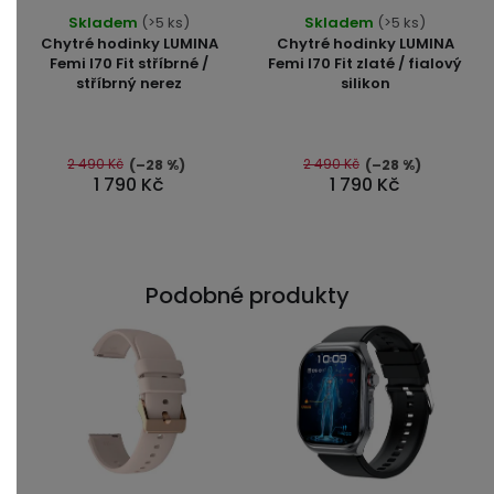
Průměrné
Průměrné
Skladem
(>5 ks)
Skladem
(>5 ks)
hodnocení
hodnocení
Chytré hodinky LUMINA
Chytré hodinky LUMINA
produktu
produktu
Femi I70 Fit stříbrné /
Femi I70 Fit zlaté / fialový
stříbrný nerez
silikon
je
je
5,0
5,0
z
z
5
5
2 490 Kč
2 490 Kč
(–28 %)
(–28 %)
1 790 Kč
1 790 Kč
hvězdiček.
hvězdiček.
Podobné produkty