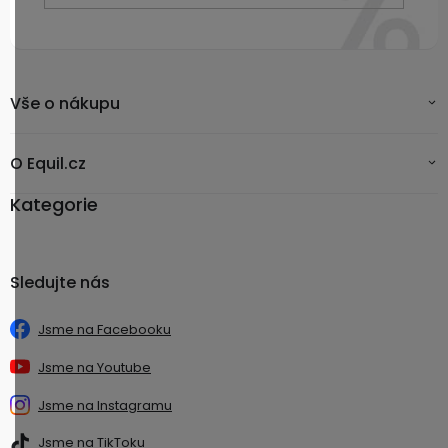
Vše o nákupu
O Equil.cz
Kategorie
Sledujte nás
Jsme na Facebooku
Jsme na Youtube
Jsme na Instagramu
Jsme na TikToku