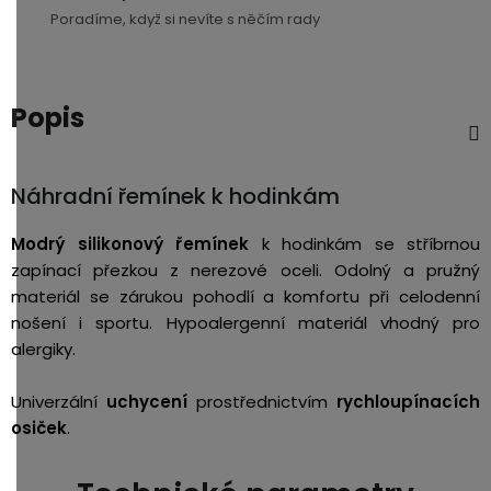
Poradíme, když si nevíte s něčím rady
USB-
A
/
Lightning
Popis
Nabíjecí
adaptéry
Náhradní řemínek k hodinkám
USB-
Modrý silikonový řemínek
k hodinkám se stříbrnou
C
zapínací přezkou z nerezové oceli. Odolný a pružný
/
materiál se zárukou pohodlí a komfortu při celodenní
USB-
nošení i sportu. Hypoalergenní materiál vhodný pro
C
alergiky.
USB-
Univerzální
uchycení
prostřednictvím
rychloupínacích
C
osiček
.
/
Lightning