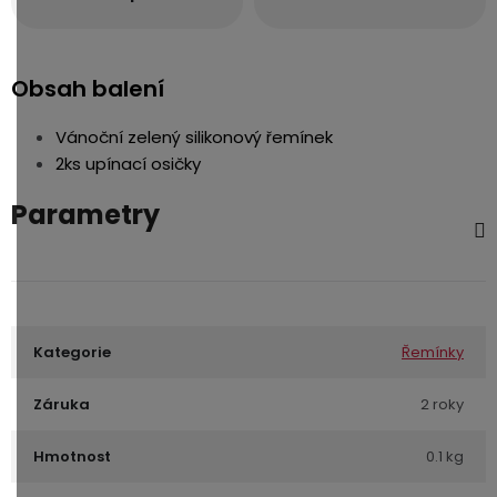
Obsah balení
Vánoční zelený silikonový řemínek
2ks upínací osičky
Parametry
Kategorie
Řemínky
Záruka
2 roky
Hmotnost
0.1 kg