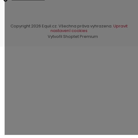
Copyright 2026
Equil.cz
. Všechna práva vyhrazena.
Upravit
nastavení cookies
Vytvořil Shoptet Premium