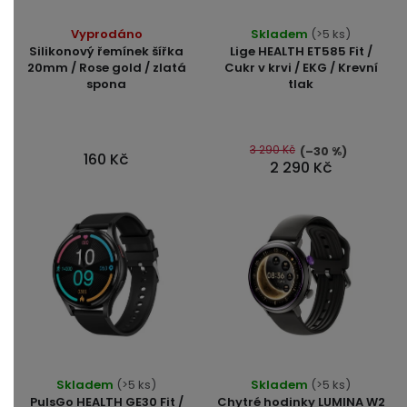
Průměrné
Vyprodáno
Skladem
(>5 ks)
hodnocení
Silikonový řemínek šířka
Lige HEALTH ET585 Fit /
produktu
20mm / Rose gold / zlatá
Cukr v krvi / EKG / Krevní
spona
tlak
je
4,8
z
5
3 290 Kč
(–30 %)
160 Kč
2 290 Kč
hvězdiček.
Průměrné
Skladem
(>5 ks)
Skladem
(>5 ks)
hodnocení
PulsGo HEALTH GE30 Fit /
Chytré hodinky LUMINA W2