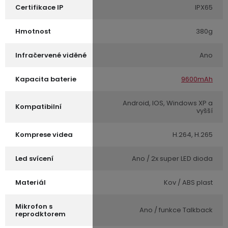
Certifikace IP
IPX65
Hmotnost
380g
Infračervené viděné
Ano
Kapacita baterie
9600mAh
Android, IOS, Windows XP a
Kompatibilní
vyšší
Komprese videa
H.264, H.265
Led svícení
Ano / 2x super LED dioda
Materiál
Kov / ABS plast
Mikrofon s
Ano / funkce Talkback
reprodktorem