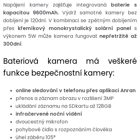
Napájení kamery zajišťuje integrovaná
baterie s
kapacitou 9600mAh.
Výdrž samotné kamery bez
dobíjení je 120dní. V kombinaci se zpětným dobíjením
přes
křemíkový monokrystalický solární panel
s
výkonem 5W může kamera fungovat
nepřetržitě až
300dní
.
Bateriová kamera má veškeré
funkce bezpečnostní kamery:
online sledování v telefonu přes aplikaci Anran
přenos a záznam obrazu v rozlišení 3MP
ukládání záznamu na SDkartu až 128GB
infračervené noční vidění
dvoucestný mikrofon
pohybové čidlo s rozpoznáním člověka
úhel záběru 105°