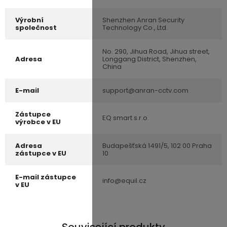
Výrobní
Shenzhen Anran Security
společnost
Technology Co., Ltd.
No. 290, Jihua Road, Jihua street,
Adresa
Longgang District, Shenzhen,
China
E-mail
support@anran-cctv.com
Zástupce
EQ smart s.r.o.
výrobce v EU
Adresa
Budapešťská 1491/5, 102 00 Praha
zástupce v EU
10
E-mail zástupce
info@equil.cz
v EU
Související produkty