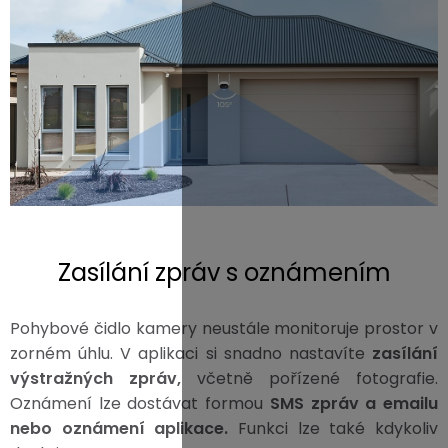
Zasílání zpráv s oznámením
Pohybové čidlo kamery neustále monitoruje prostor v
zorném úhlu. V aplikaci si snadno nastavíte
zasílání
výstražných zpráv,
včetně pořízené fotografie.
Oznámení lze dostávat formou
SMS zpráv a emailu
nebo oznámení aplikace.
Funkci lze také kdykoliv