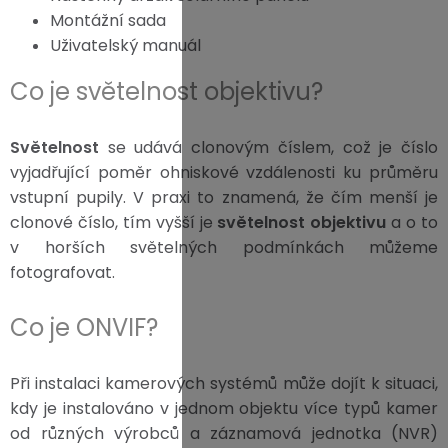
Montážní sada
Uživatelský manuál
Co je světelnost objektivu?
Světelnost
se udává clonovým číslem, což je číslo
vyjadřující poměr ohniskové vzdálenosti ku průměru
vstupní pupily. V praxi to znamená, že čím menší je
clonové číslo, tím vyšší je
světelnost objektivu
a o to
v horších světelných podmínkách můžeme
fotografovat.
Co je ONVIF?
Při instalaci kamerových systémů může dojít k situaci,
kdy je instalováno v jednom objektu více typů kamer
od různých výrobců a záznamová jednotka (NVR)