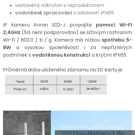
vestavěný mikrofon s reproduktorem
vodotěsné zpracování
s odolností IPX65
IP kameru Anran S02-J propojíte
pomocí Wi-Fi
2,4GHz
(5G není podporováno) se síťovým rozhraním
Wi-Fi / 802.11 / b / g.
Kamera má nízkou
spotřebu 5-
8W
a vysokou spolehlivostí i za nepříznivých
podmínek s
vodotěsnou konstrukcí
a krytím IPX65.
Průměrná doba uloženého záznamu na SD kartu je: