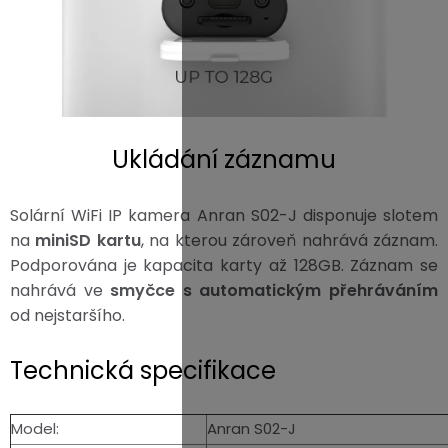
Ukládání záznamu
Solární WiFi IP kamera Anran S02-J disponuje slotem
na
miniSD kartu
, na kterou zároveň nahrává záznam.
Podporována je kapacita karty až 128GB. Záznam se
nahrává ve
smyčce s automatickým přehráváním
od nejstaršího.
Technická specifikace
Model:
Anran S02-J