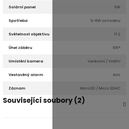
Solární panel
5W
Spotřeba
5-8W za hodinu
Světelnost objektivu
F1.2
Úhel záběru
105°
Umístění kamera
Venkovní / Vnitřní
Vestavěný alarm
Ano
Záznam
MicroSD / Micro SDHC
Související soubory (2)