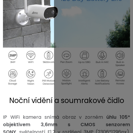
Noční vidění a soumrakové čidlo
IP WiFi kamera snímá obraz v zorném
úhlu 105°
objektivem 3,6mm s CMOS senzorem
SONY,
světelností F1.2 v rozlišení 3MP (
2306*1296
px).