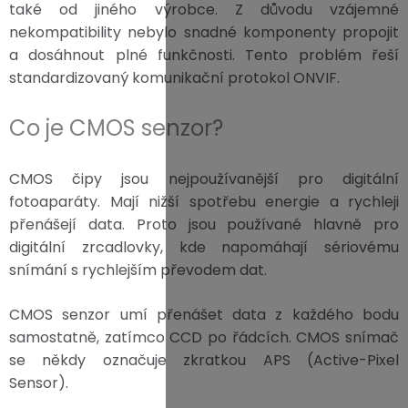
také od jiného výrobce. Z důvodu vzájemné
nekompatibility nebylo snadné komponenty propojit
a dosáhnout plné funkčnosti. Tento problém řeší
standardizovaný komunikační protokol ONVIF.
Co je CMOS senzor?
CMOS čipy jsou nejpoužívanější pro digitální
fotoaparáty. Mají nižší spotřebu energie a rychleji
přenášejí data. Proto jsou používané hlavně pro
digitální zrcadlovky, kde napomáhají sériovému
snímání s rychlejším převodem dat.
CMOS senzor umí přenášet data z každého bodu
samostatně, zatímco CCD po řádcích. CMOS snímač
se někdy označuje zkratkou APS (Active-Pixel
Sensor).