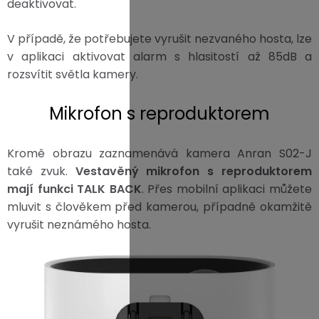
deaktivovat.
V případě, že potřebujete vyrušit nezvaného hosta, lze
v aplikaci aktivovat alarm s hlasitostí až 85dB a
rozsvítit světla kamery.
Mikrofon s reproduktorem
Kromě obrazu zaznamenává kamera Anran S02-J
také zvuk.
Vestavěný mikrofon s reproduktorem
mají funkci TALK BACK
. Přes mobilní aplikaci můžete
mluvit s člověkem před kamerou, případně okamžitě
vyrušit neznámého hosta.