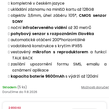
Kamerové
kompletně v českém jazyce
displejem
Sada
systémy
Paměti
Příslušenství
ukládání záznamu na miniSD kartu až 128GB
se
a
objektiv 3,6mm, úhel záběru 105°,
CMOS senzor
2
úložiště
Příslušenství
SONY
bateriemi
ke
noční
infračerveného vidění
až 30 metrů
kamerám
Paměťové
Napájecí
pohybový senzor s rozpoznáním člověka
Sada
karty
kabely
automatické otáčení 200°horizontálně
se
3
vodotěsná konstrukce s krytím IPX65
Externí
USB-
Esenciální
bateriemi
vestavěný
mikrofon s reproduktorem
a funkcí
SSD
A
oleje
TALK BACK
disky
/
Náhradní
USB-
zasílání upozornění formu SMS, emailu a
Doplňkové
díly
C
oznámení aplikace
služby
a
kapacita baterie 9600mAh
s výdrží až 120dní
příslušenství
USB-
Značky
A
(5 ks)
Skladem
Možnosti doručen
/
11.8.2026
mini
ANRAN
USB
2 890 Kč