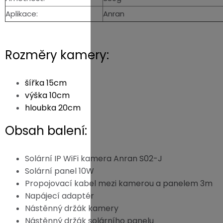
Aplikace:
Anran
Rozměry kamery:
šířka 15cm
výška 10cm
hloubka 20cm
Obsah balení:
Solární IP WiFi kamera Anran S02-J
Solární panel 10W
Propojovací kabel mezi kamerou a panelem 3m
Napájecí adaptér
Nástěnný držák kamery
Nástěnný držák solárního panelu