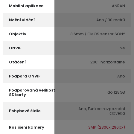
Mobilní aplikace
ANRAN
Noční vidění
Ano / 30 metrů
Objektiv
3,6mm / CMOS senzor SONY
ONVIF
Ne
Otáčení
200° horizontálně
Podpora ONVIF
Ano
Podporovaná velikost
do 128GB
SDkarty
Ano, Funkce rozpoznání
Pohybové čidlo
člověka
Rozlišení kamery
3MP (2306x1296px)