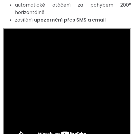
automatické otáčení za pohybem 200°
horizontálně
zasílání
upozornění přes SMS a email