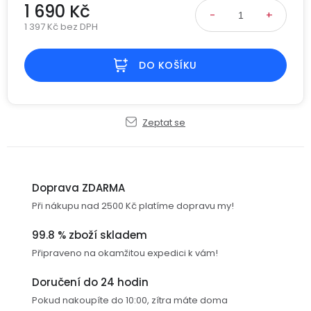
1 690 Kč
USB-
1 397 Kč bez DPH
A
Měrná cena:
/
Lightning
DO KOŠÍKU
Nabíjecí
adaptéry
Zeptat se
USB-
C
/
Doprava ZDARMA
USB-
Při nákupu nad 2500 Kč platíme dopravu my!
C
99.8 % zboží skladem
USB-
Připraveno na okamžitou expedici k vám!
C
/
Doručení do 24 hodin
Lightning
Pokud nakoupíte do 10:00, zítra máte doma