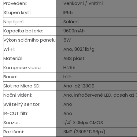
Provedení:
Venkovní / Vnitřní
Stupeň krytí:
IP65
Napájení:
Solární
Kapacita baterie:
9600mAh
Výkon solárního panelu:
5W
Wi-Fi:
Ano, 802.11b/g
Materiál:
ABS plast
Komprese videa:
H.265
Barva:
bílá
Slot na Micro SD:
Ano až 128GB
Noční vidění:
Ano, infračervené LED, dosah až
Světelný senzor:
Ano
IR-CUT filtr:
Ano
Senzor:
1/4" 3.0Mpx CMOS
Rozlišení:
3MP (
2306*1296px
)