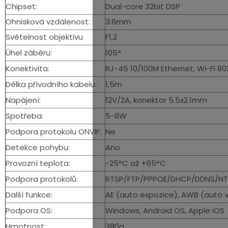
Chipset:
Dual-core 32bit DSP
Ohnisková vzdálenost:
3.6mm
Světelnost objektivu
F1,2
Úhel záběru:
105°
Konektivita:
RJ-45 10/100M Ethernet, Wi-Fi 80
Délka přívodního kabelu:
1,5m
Napájení:
12V/2A, konektor 5.5x2.1mm
Spotřeba:
5-8W
Podpora protokolu ONVIF:
Ne
Detekce pohybu:
Ano
Provozní teplota:
-25°C až +65°C
Podpora protokolů:
RTSP/FTP/PPPOE/DHCP/DDNS/NT
Další funkce:
AE (auto expozice), AWB (auto vy
Podpora OS:
Windows, Android OS, Apple iOS
Hmotnost:
380g