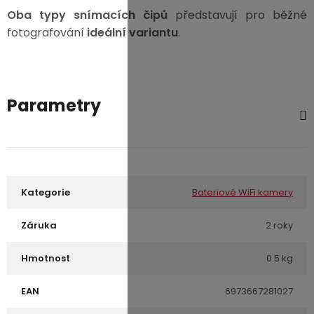
Oba typy snímacích čipů
představují pro běžné
fotografování
ideální variantu
.
Parametry
Kategorie
Bateriové WiFi kamery
Záruka
2 roky
Hmotnost
0.5 kg
EAN
6973667281027