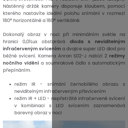
Nástěnný držák kamery disponuje kloubem, pomocí
kterého nastavíte ideální polohu snímání v rozmezí
180° horizontálně a 180° vertikálně.
Dokonalý obraz v noci při minimálním světle na
hranici 0,01Lux obstarává
dioda s neviditelným
infračerveným svícením
a dvojice super LED diod pro
běžné svícení. Kamera Anran S02-J nabízí 2
režimy
nočního vidění
a soumrakové čidlo s automatickým
přepínáním.
režim IR - snímání černobílého obrazu s
neviditelným infračerveným přisvícením
režim IR + LED - nepřetržité infračervené svícení
v kombinaci s LED svícením zaznamenává
barevný obraz v noci