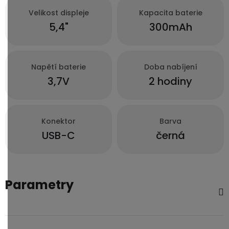
3,5mm
Velikost displeje
Kapacita baterie
JACK
5,4"
300mAh
Redukce
Napětí baterie
Doba nabíjení
3,7V
2 hodiny
Konektor
Barva
USB-C
černá
Parametry