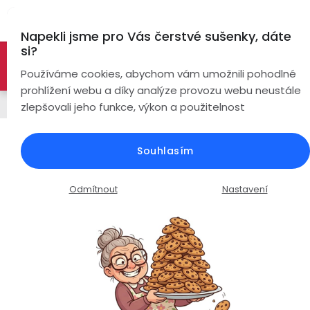
Přejít
Hl
na
Napekli jsme pro Vás čerstvé sušenky, dáte
obsah
si?
🚀 Nové modely DRONŮ 🚀
Nyní se zaváděcí slevou až
Bezdrátová
Používáme cookies, abychom vám umožnili pohodlné
sluchátka
-26%
PROZKOUMAT NABÍDKU
prohlížení webu a díky analýze provozu webu neustále
Náhradní díly a příslušenství
zlepšovali jeho funkce, výkon a použitelnost
True
Chytré
Wireless
hodinky
Dálkové ovládání pro Dron Visu
Souhlasím
S159 Pro
Pecky
Dámské
Chytré
náramky
Průměrné
Podrobnosti hodnocení
Neohodnoceno
Odmítnout
Nastavení
Špunty
Pánské
hodnocení
Chytré
produktu
prsteny
je
Do
Dětské
0,0
uší
Handsfree
z
Pro
5
Ear
Seniory
hvězdiček.
Hook
Drony