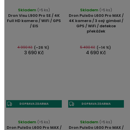
Skladem
(>5 ks)
Skladem
(>5 ks)
Dron Visu L900 Pro SE / 4K
Dron PulsGo L600 Pro MAX /
Full HD kamera / WiFi / GPS
4K kamera / 3 osý gimbal /
/ EIS
GPS / WiFi / detekce
překážek
4 990 Kč
5 490 Kč
(–26 %)
(–14 %)
3 690 Kč
4 690 Kč
DOPRAVA ZDARMA
DOPRAVA ZDARMA
Skladem
(>5 ks)
Skladem
(>5 ks)
Dron PulsGo L600 Pro MAX /
Dron PulsGo L600 Pro MAX /