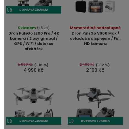
DOPRAVA ZDARMA
Skladem
(>5 ks)
Momentálně nedostupné
Dron PulsGo L200 Pro / 4K
Dron PulsGo V666 Max /
kamera / 2 osý gimbal /
ovladač s displejem / Full
GPS / WiFi / detekce
HD kamera
překážek
5 990 Kč
2 490 Kč
(–16 %)
(–12 %)
4 990 Kč
2 190 Kč
DOPRAVA ZDARMA
DOPRAVA ZDARMA