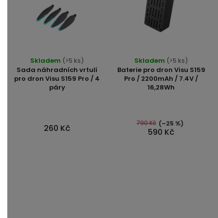
Průměrné
Skladem
(>5 ks)
Skladem
(>5 ks)
hodnocení
Sada náhradních vrtulí
Baterie pro dron Visu S159
produktu
pro dron Visu S159 Pro / 4
Pro / 2200mAh / 7.4V /
páry
16,28Wh
je
5,0
z
5
790 Kč
(–25 %)
260 Kč
590 Kč
hvězdiček.