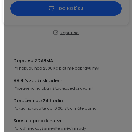
Kamerové
displejem
Sada
systémy
Paměti
Příslušenství
DO KOŠÍKU
se
a
2
úložiště
Příslušenství
bateriemi
ke
Zeptat se
kamerám
Paměťové
Napájecí
Sada
karty
kabely
se
3
Externí
USB-
Esenciální
bateriemi
Doprava ZDARMA
SSD
A
oleje
Při nákupu nad 2500 Kč platíme dopravu my!
disky
/
Náhradní
USB-
Doplňkové
99.8 % zboží skladem
díly
C
služby
Připraveno na okamžitou expedici k vám!
a
příslušenství
USB-
Doručení do 24 hodin
Značky
A
Pokud nakoupíte do 10:00, zítra máte doma
/
mini
ANRAN
Servis a poradenství
USB
Poradíme, když si nevíte s něčím rady