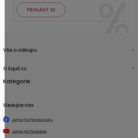
PŘIHLÁSIT SE
Vše o nákupu
O Equil.cz
Kategorie
Sledujte nás
Jsme na Facebooku
Jsme na Youtube