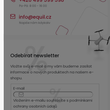
+420 499 599 598
info
@
equil.cz
Odebírat newsletter
Vložte svůj e-mail a my vám budeme zasílat
informace o nových produktech na našem e-
shopu.
E-mail
Vložením e-mailu souhlasíte s
podmínkami
ochrany osobních údajů