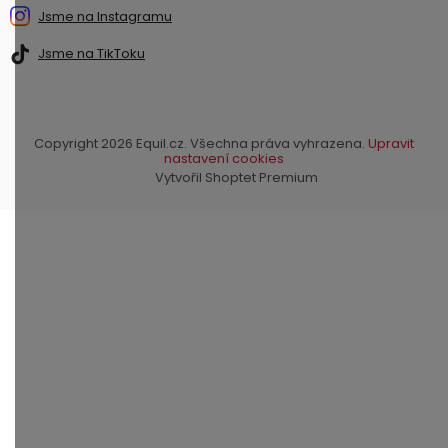
Jsme na Instagramu
Jsme na TikToku
Copyright 2026
Equil.cz
. Všechna práva vyhrazena.
Upravit
nastavení cookies
Vytvořil Shoptet Premium