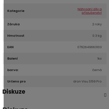
Náhradní díly a
Kategorie
příslušenství
Záruka
2 roky
Hmotnost
0.3 kg
EAN
0792649663103
Balení
1ks
barva:
černá
Určeno pro
dron Visu S159 Pro
Diskuze