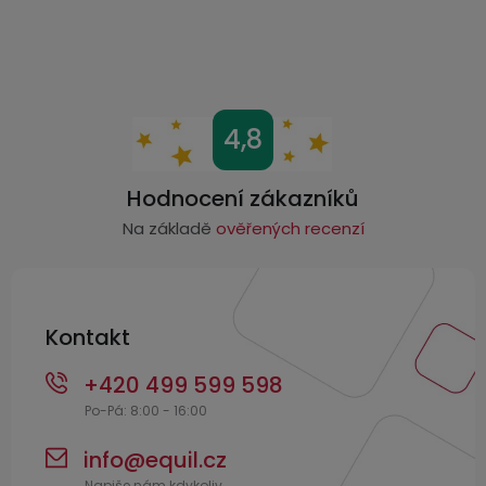
v
ý
p
i
s
Z
4,8
u
á
p
Hodnocení zákazníků
a
Na základě
ověřených recenzí
t
í
Kontakt
+420 499 599 598
info
@
equil.cz