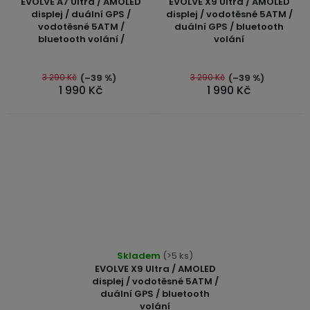
EVOLVE A7 Ultra / AMOLED
EVOLVE X9 Ultra / AMOLED
produktu
produktu
displej / duální GPS /
displej / vodotěsné 5ATM /
vodotěsné 5ATM /
duální GPS / bluetooth
je
je
bluetooth volání /
volání
5,0
4,8
z
z
5
5
3 290 Kč
3 290 Kč
(–39 %)
(–39 %)
1 990 Kč
1 990 Kč
hvězdiček.
hvězdiček.
Průměrné
Skladem
(>5 ks)
hodnocení
EVOLVE X9 Ultra / AMOLED
produktu
displej / vodotěsné 5ATM /
duální GPS / bluetooth
je
volání