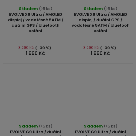
Průměrné
Skladem
(>5 ks)
Skladem
(>5 ks)
hodnocení
EVOLVE X9 Ultra / AMOLED
EVOLVE X9 Ultra / AMOLED
produktu
displej / vodotěsné 5ATM /
displej / duální GPS /
duální GPS / bluetooth
vodotěsné 5ATM / bluetooh
je
volání
volání
5,0
z
5
3 290 Kč
3 290 Kč
(–39 %)
(–39 %)
1 990 Kč
1 990 Kč
hvězdiček.
Průměrné
Průměrné
Skladem
(>5 ks)
Skladem
(>5 ks)
hodnocení
hodnocení
EVOLVE G9 Ultra / duální
EVOLVE G9 Ultra / duální