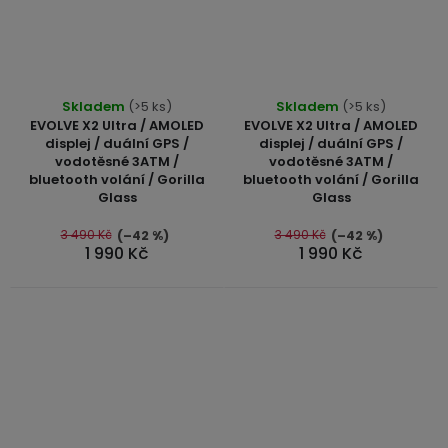
Průměrné
Skladem
(>5 ks)
Skladem
(>5 ks)
hodnocení
EVOLVE X2 Ultra / AMOLED
EVOLVE X2 Ultra / AMOLED
produktu
displej / duální GPS /
displej / duální GPS /
vodotěsné 3ATM /
vodotěsné 3ATM /
je
bluetooth volání / Gorilla
bluetooth volání / Gorilla
5,0
Glass
Glass
z
5
3 490 Kč
3 490 Kč
(–42 %)
(–42 %)
1 990 Kč
1 990 Kč
hvězdiček.