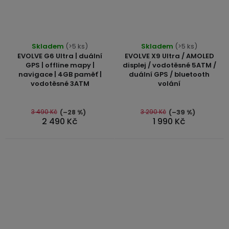
Průměrné
Průměrné
Skladem
(>5 ks)
Skladem
(>5 ks)
hodnocení
hodnocení
EVOLVE G6 Ultra | duální
EVOLVE X9 Ultra / AMOLED
produktu
produktu
GPS | offline mapy |
displej / vodotěsné 5ATM /
navigace | 4GB paměť |
duální GPS / bluetooth
je
je
vodotěsné 3ATM
volání
5,0
5,0
z
z
5
5
3 490 Kč
3 290 Kč
(–28 %)
(–39 %)
2 490 Kč
1 990 Kč
hvězdiček.
hvězdiček.