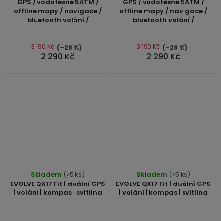
produktu
produktu
GPS / vodotěsné 5ATM /
GPS / vodotěsné 5ATM /
offline mapy / navigace /
offline mapy / navigace /
je
je
bluetooth volání /
bluetooth volání /
5,0
5,0
z
z
5
5
3 190 Kč
3 190 Kč
(–28 %)
(–28 %)
2 290 Kč
2 290 Kč
hvězdiček.
hvězdiček.
Skladem
(>5 ks)
Skladem
(>5 ks)
EVOLVE QX17 Fit | duální GPS
EVOLVE QX17 Fit | duální GPS
| volání | kompas | svítilna
| volání | kompas | svítilna