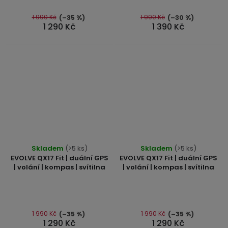
1 990 Kč
1 990 Kč
(–35 %)
(–30 %)
1 290 Kč
1 390 Kč
Průměrné
Skladem
(>5 ks)
Skladem
(>5 ks)
hodnocení
EVOLVE QX17 Fit | duální GPS
EVOLVE QX17 Fit | duální GPS
produktu
| volání | kompas | svítilna
| volání | kompas | svítilna
je
5,0
z
5
1 990 Kč
1 990 Kč
(–35 %)
(–35 %)
1 290 Kč
1 290 Kč
hvězdiček.