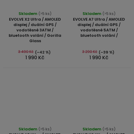
Průměrné
Průměrné
Skladem
(>5 ks)
Skladem
(>5 ks)
hodnocení
hodnocení
EVOLVE X2 Ultra / AMOLED
EVOLVE A7 Ultra / AMOLED
produktu
produktu
displej / duální GPS /
displej / duální GPS /
vodotěsné 3ATM /
vodotěsné 5ATM /
je
je
bluetooth volání / Gorilla
bluetooth volání /
5,0
5,0
Glass
z
z
5
5
3 490 Kč
3 290 Kč
(–42 %)
(–39 %)
1 990 Kč
1 990 Kč
hvězdiček.
hvězdiček.
Průměrné
Průměrné
Skladem
(>5 ks)
Skladem
(>5 ks)
hodnocení
hodnocení