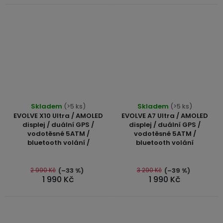
USB-
A
/
Lightning
Nabíjecí
adaptéry
Průměrné
Průměrné
Skladem
(>5 ks)
Skladem
(>5 ks)
USB-
hodnocení
hodnocení
EVOLVE X10 Ultra / AMOLED
EVOLVE A7 Ultra / AMOLED
C
produktu
produktu
displej / duální GPS /
displej / duální GPS /
/
vodotěsné 5ATM /
vodotěsné 5ATM /
je
je
USB-
bluetooth volání /
bluetooth volání
5,0
4,9
C
z
z
5
5
2 990 Kč
3 290 Kč
(–33 %)
(–39 %)
USB-
1 990 Kč
1 990 Kč
hvězdiček.
hvězdiček.
C
/
Lightning