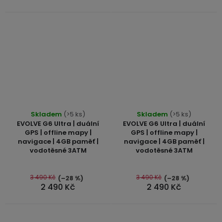
Průměrné
Skladem
(>5 ks)
Skladem
(>5 ks)
hodnocení
EVOLVE G6 Ultra | duální
EVOLVE G6 Ultra | duální
produktu
GPS | offline mapy |
GPS | offline mapy |
navigace | 4GB paměť |
navigace | 4GB paměť |
je
vodotěsné 3ATM
vodotěsné 3ATM
5,0
z
5
3 490 Kč
3 490 Kč
(–28 %)
(–28 %)
2 490 Kč
2 490 Kč
hvězdiček.