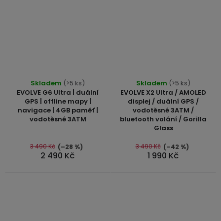
Průměrné
Průměrné
Skladem
(>5 ks)
Skladem
(>5 ks)
hodnocení
hodnocení
EVOLVE G6 Ultra | duální
EVOLVE X2 Ultra / AMOLED
produktu
produktu
GPS | offline mapy |
displej / duální GPS /
navigace | 4GB paměť |
vodotěsné 3ATM /
je
je
vodotěsné 3ATM
bluetooth volání / Gorilla
5,0
5,0
Glass
z
z
5
5
3 490 Kč
3 490 Kč
(–28 %)
(–42 %)
2 490 Kč
1 990 Kč
hvězdiček.
hvězdiček.