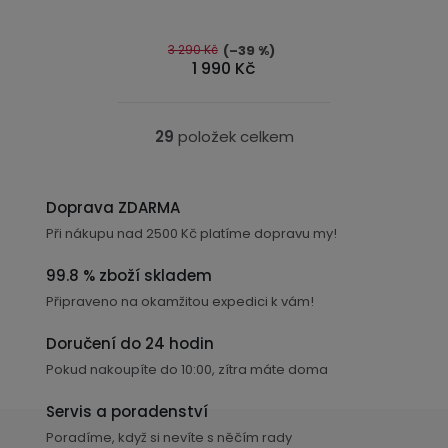
4,9
z
5
3 290 Kč
(–39 %)
1 990 Kč
hvězdiček.
29
položek celkem
O
v
l
Doprava ZDARMA
á
Při nákupu nad 2500 Kč platíme dopravu my!
d
a
99.8 % zboží skladem
c
Připraveno na okamžitou expedici k vám!
í
p
Doručení do 24 hodin
r
Pokud nakoupíte do 10:00, zítra máte doma
v
k
Servis a poradenství
y
Poradíme, když si nevíte s něčím rady