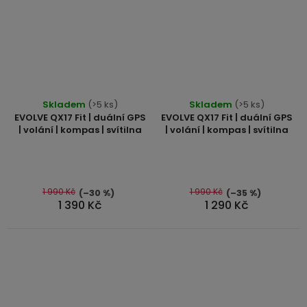
3,5mm
JACK
Redukce
Skladem
(>5 ks)
Skladem
(>5 ks)
EVOLVE QX17 Fit | duální GPS
EVOLVE QX17 Fit | duální GPS
| volání | kompas | svítilna
| volání | kompas | svítilna
1 990 Kč
1 990 Kč
(–30 %)
(–35 %)
1 390 Kč
1 290 Kč