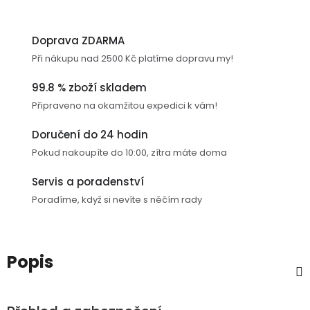
USB-
A
Doprava ZDARMA
/
Při nákupu nad 2500 Kč platíme dopravu my!
Lightning
99.8 % zboží skladem
Nabíjecí
Připraveno na okamžitou expedici k vám!
adaptéry
Doručení do 24 hodin
USB-
Pokud nakoupíte do 10:00, zítra máte doma
C
/
Servis a poradenství
USB-
Poradíme, když si nevíte s něčím rady
C
USB-
Popis
C
/
Lightning