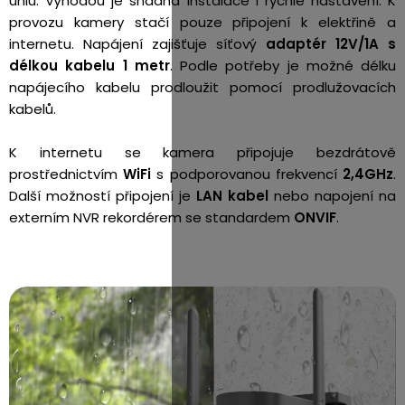
úhlu. Výhodou je snadná instalace i rychlé nastavení. K
provozu kamery stačí pouze připojení k elektřině a
internetu. Napájení zajišťuje síťový
adaptér 12V/1A s
délkou kabelu 1 metr
. Podle potřeby je možné délku
napájecího kabelu prodloužit pomocí prodlužovacích
kabelů.
K internetu se kamera připojuje bezdrátově
prostřednictvím
WiFi
s podporovanou frekvencí
2,4GHz
.
Další možností připojení je
LAN kabel
nebo napojení na
externím NVR rekordérem se standardem
ONVIF
.