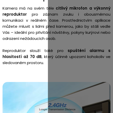
Kamera má na svém těle
citlivý mikrofon a výkonný
reproduktor
pro záznam zvuku i obousměrnou
komunikaci v reálném čase. Prostřednictvím aplikace
můžete mluvit s lidmi před kamerou, jako by stáli vedle
Vás – ideální pro přivítání návštěvy, pokyny kurýrovi nebo
odrazení nežádoucích osob.
Reproduktor slouží také pro
spuštění alarmu s
hlasitostí až 70 dB
, který účinně upozorní kohokoliv ve
sledovaném prostoru.