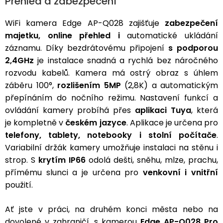
Přehled a zabezpečení
3,5mm
JACK
WiFi kamera Edge AP-Q028 zajišťuje
zabezpečení
majetku,
online přehled i
automatické ukládání
záznamu. Díky bezdrátovému připojení
s podporou
Redukce
2,4GHz
je instalace snadná a rychlá bez náročného
rozvodu kabelů. Kamera má ostrý obraz s úhlem
záběru 100°,
rozlišením 5MP
(2,8K) a automatickým
přepínáním do nočního režimu. Nastavení funkcí a
ovládání kamery probíhá přes
aplikaci Tuya
, která
je
kompletně v
českém jazyce
.
Aplikace
je určena pro
telefony, tablety, notebooky i stolní
počítače
.
Variabilní držák kamery umožňuje instalaci na stěnu i
strop. S
krytím IP66
odolá dešti, sněhu, mlze, prachu,
přímému slunci a je určena pro
venkovní i vnitřní
použití.
Ať jste v práci, na druhém konci města nebo na
dovolené v zahraničí, s kamerou
Edge AP-Q028 Pro