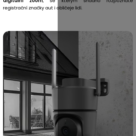
digitální zoom
, se kterým snadno rozpoznáte
registrační značky aut i obličeje lidí.