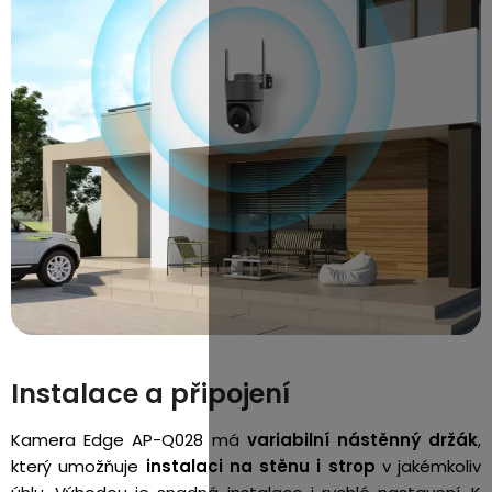
Instalace a připojení
Kamera Edge AP-Q028 má
variabilní nástěnný držák
,
který umožňuje
instalaci na stěnu i strop
v jakémkoliv