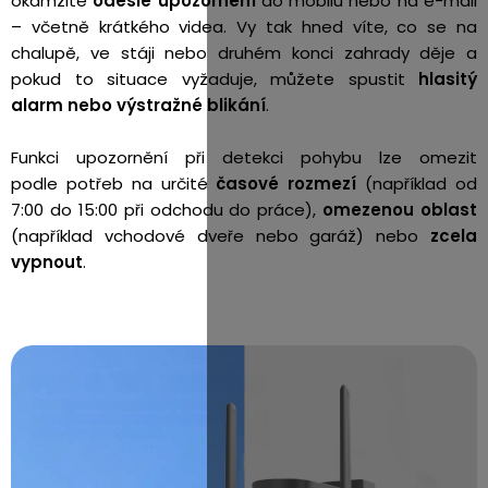
okamžitě
odešle upozornění
do mobilu nebo na e-mail
– včetně krátkého videa. Vy tak hned víte, co se na
chalupě, ve stáji nebo druhém konci zahrady děje a
pokud to situace vyžaduje, můžete spustit
hlasitý
alarm nebo výstražné blikání
.
Funkci upozornění při detekci pohybu lze omezit
podle potřeb na určité
časové rozmezí
(například od
7:00 do 15:00 při odchodu do práce),
omezenou oblast
(například vchodové dveře nebo garáž) nebo
zcela
vypnout
.