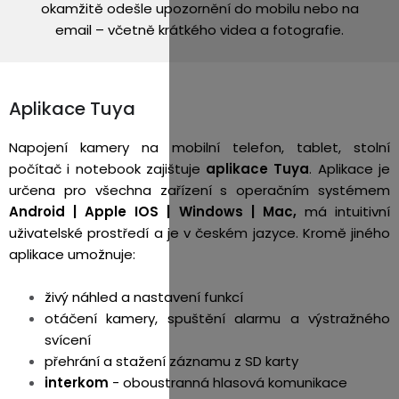
okamžitě odešle upozornění do mobilu nebo na
email – včetně krátkého videa a fotografie.
Aplikace Tuya
Napojení kamery na mobilní telefon, tablet, stolní
počítač i notebook zajištuje
aplikace Tuya
. Aplikace je
určena pro všechna zařízení s operačním systémem
Android | Apple IOS |
Windows | Mac,
má intuitivní
uživatelské prostředí a je v českém jazyce. Kromě jiného
aplikace umožnuje:
živý náhled a nastavení funkcí
otáčení kamery, spuštění alarmu a výstražného
svícení
přehrání a stažení záznamu z SD karty
interkom
- oboustranná hlasová komunikace