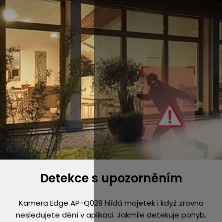
Detekce s upozorněním
Kamera Edge AP-Q028 hlídá majetek i když zrovna
nesledujete dění v aplikaci. Jakmile detekuje pohyb,