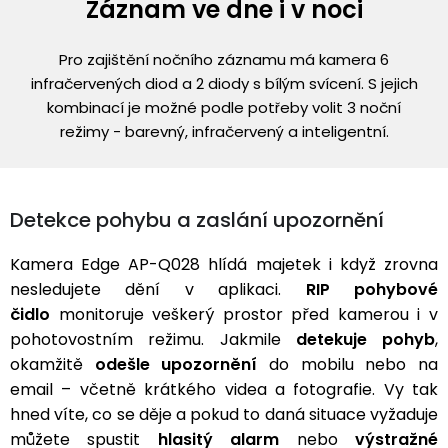
Záznam ve dne i v noci
Pro zajištění nočního záznamu má kamera 6
infračervených diod a 2 diody s bílým svícení. S jejich
kombinací je možné podle potřeby volit 3 noční
režimy - barevný, infračervený a inteligentní.
Detekce pohybu a zaslání upozornění
Kamera Edge AP-Q028 hlídá majetek i když zrovna
nesledujete dění v aplikaci.
RIP pohybové
čidlo
monitoruje veškerý prostor před kamerou i v
pohotovostním režimu. Jakmile
detekuje pohyb
,
okamžitě
odešle upozornění
do mobilu nebo na
email – včetně krátkého videa a fotografie. Vy tak
hned víte, co se děje a pokud to daná situace vyžaduje
můžete spustit
hlasitý alarm
nebo
výstražné