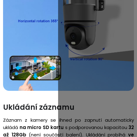
Ukládání záznamu
Záznam z kamery se ihned po zapnutí automaticky
ukládá
na micro SD kartu
s podporovanou kapacitou
32
až 128Gb
(není součástí balení). Ukládání probíhá
ve