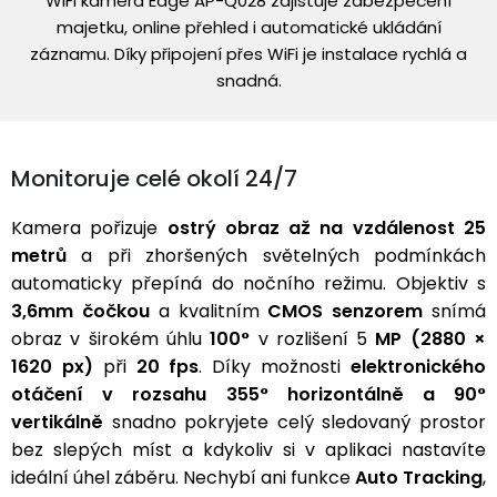
WiFi kamera Edge AP-Q028 zajišťuje zabezpečení
majetku, online přehled i automatické ukládání
záznamu. Díky připojení přes WiFi je instalace rychlá a
snadná.
Monitoruje celé okolí 24/7
Kamera pořizuje
ostrý obraz až na vzdálenost 25
metrů
a při zhoršených světelných podmínkách
automaticky přepíná do nočního režimu. Objektiv s
3,6mm čočkou
a kvalitním
CMOS senzorem
snímá
obraz v širokém úhlu
100°
v rozlišení 5
MP (2880 ×
1620 px)
při
20 fps
. Díky možnosti
elektronického
otáčení v rozsahu 355° horizontálně a 90°
vertikálně
snadno pokryjete celý sledovaný prostor
bez slepých míst a kdykoliv si v aplikaci nastavíte
ideální úhel záběru. Nechybí ani funkce
Auto Tracking
,