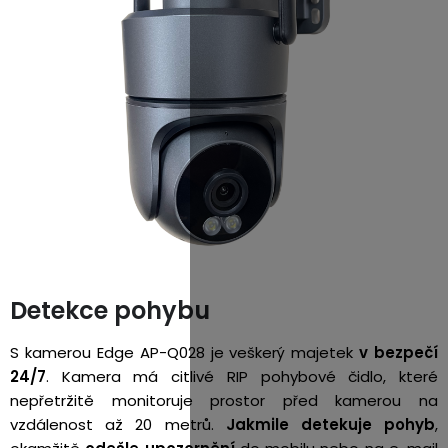
Detekce pohybu
S kamerou Edge AP-Q028 je veškerý majetek
v bezpečí
24/7
. Kamera má citlivé RIP pohybové čidlo, které
nepřetržitě monitoruje prostor před kamerou na
vzdálenost až 20 metrů.
Jakmile detekuje pohyb
,