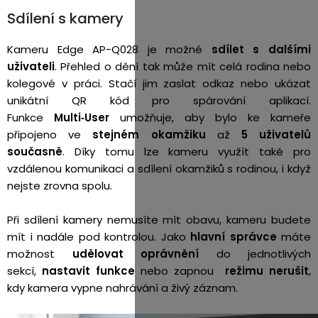
Sdílení s kamery
Kameru Edge AP-Q028 je možné
sdílet s dalšími
uživateli
. Přehled o dění tak může mít celá rodina nebo
kolegové v práci. Stačí jim zaslat odkaz nebo ukázat
unikátní QR kód pro spárování aplikací.
Funkce
Multi‑User
umožňuje, aby bylo ke kameře
připojeno ve
stejném okamžiku
až
5 uživatelů
současně
. Díky tomu lze kameru využít také pro
vzdálenou komunikaci a sdílení okamžiků s rodinou, i když
nejste zrovna spolu.
Při sdílení kamery nemusíte mít obavu, kameru budete
mít i nadále pod kontrolou. Jako
hlavní správce
máte
možnost
udělovat oprávnění
do jednotlivých
sekcí,
nastavit funkce
nebo zapnou
režimu nerušit
,
kdy kamera vypne nahrávání a živý záznam.