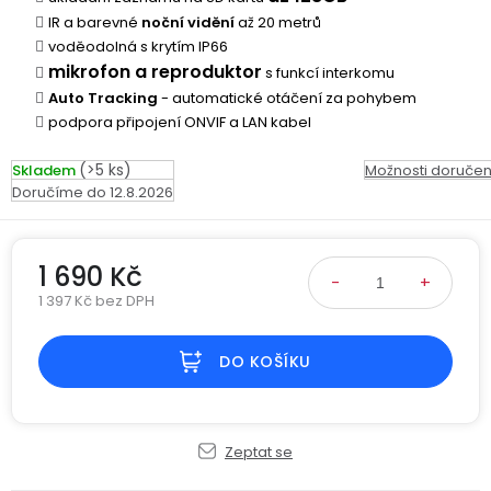
Kamerové
displejem
IR a barevné
noční vidění
až 20 metrů
Sada
systémy
Paměti
Příslušenství
voděodolná s krytím IP66
se
a
mikrofon a reproduktor
2
úložiště
s funkcí interkomu
Příslušenství
bateriemi
Auto Tracking
- automatické otáčení za pohybem
ke
podpora připojení ONVIF a LAN kabel
kamerám
Paměťové
Napájecí
Sada
karty
kabely
(>5 ks)
Skladem
Možnosti doručen
se
12.8.2026
3
Externí
USB-
Esenciální
bateriemi
SSD
A
oleje
disky
/
1 690 Kč
Náhradní
USB-
Doplňkové
1 397 Kč bez DPH
díly
C
služby
Měrná cena:
a
příslušenství
DO KOŠÍKU
USB-
Značky
A
/
mini
ANRAN
Zeptat se
USB