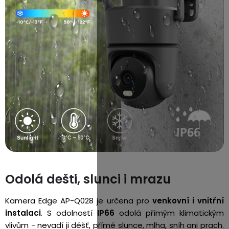
Odolá dešti, slunci i mrazu
Kamera Edge AP-Q028 je určena pro
venkovní i vnitřní
instalaci
. S odolností
IP66
odolá přímým klimatickým
vlivům - nevadí ji déšť, přímé slunce, mlha, sníh ani prach.