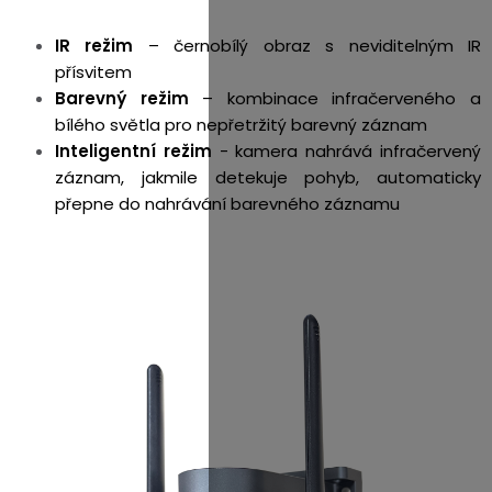
IR režim
– černobílý obraz s neviditelným IR
přísvitem
Barevný režim
– kombinace infračerveného a
bílého světla pro nepřetržitý barevný záznam
Inteligentní režim
- kamera nahrává infračervený
záznam, jakmile detekuje pohyb, automaticky
přepne do nahrávání barevného záznamu