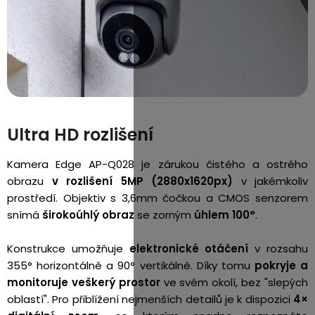
Ultra HD rozlišení
Kamera Edge AP-Q028 je zárukou čistého a ostrého
obrazu
v rozlišení 5MP (2880x1620px)
v jakémkoliv
prostředí. Objektiv s 3,6mm čočkou a CMOS senzorem
snímá
širokoúhlý obraz
se zorným
úhlem 100°
.
Konstrukce umožňuje
elektronické otáčení
v rozsahu
355° horizontálně a 90° vertikálně. Díky tomu
pokryje a
monitoruje veškerý prostor
ve svém okolí, bez "slepých
oblastí". Pro přiblížení nejmenších detailů je k dispozici
4×