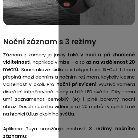
Noční záznam s 3 režimy
Záznam z kamery je jasný také
v noci a při zhoršené
viditelnosti
, například v mlze – a to až
na vzdálenost 20
metrů
. Soumrakové čidlo s inteligentním IR-Cut filtrem
přepíná mezi denním a nočním režimem, kdykoliv klesne
viditelnost v okolí. Pro
noční přisvícení
využívá kamera
diskrétní infračervené diody a bílé LED světlo. Díky tomu
umí zaznamenat černobílý (IR) i plně barevný noční
obraz. Dosah nočního vidění je až 20 metrů i v úplné tmě
na hranici 0,1Lux okolního světla.
Aplikace Tuya umožňuje nastavit
3 režimy nočního
záznamu
: