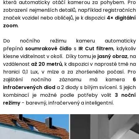
která automaticky otáčí kamerou za pohybem. Pro
zobrazení nejmenších detailů, například registračních
značek vozidel nebo obličejů, je k dispozici
4× digitální
zoom
.
Do nočního režimu kameru automaticky
přepíná
soumrakové čidlo
s
IR Cut filtrem
, kdykoliv
klesne viditelnost v okolí. Díky tomu je
jasný obraz
, na
vzdálenost
až 20 metrů
, k dispozici v naprosté tmě na
hranici 0,1 Lux, v mlze a za zhoršeného počasí. Pro
zajištění nočního záznamu má kamera
6
infračervených diod
a 2 diody s bílým svícení. S jejich
kombinací je možné podle potřeby volit
3 noční
režimy
- barevný, infračervený a inteligentní.