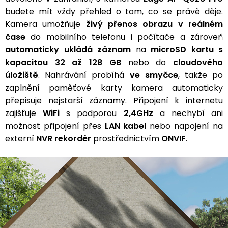
budete mít vždy přehled o tom, co se právě děje.
Kamera umožňuje
živý přenos obrazu v reálném
čase
do mobilního telefonu i počítače a zároveň
automaticky ukládá záznam
na
microSD kartu s
kapacitou 32 až 128 GB
nebo do
cloudového
úložiště
. Nahrávání probíhá
ve smyčce
, takže po
zaplnění paměťové karty kamera automaticky
přepisuje nejstarší záznamy. Připojení k internetu
zajišťuje
WiFi
s podporou
2,4GHz
a nechybí ani
možnost připojení přes
LAN kabel
nebo napojení na
externí
NVR rekordér
prostřednictvím
ONVIF
.