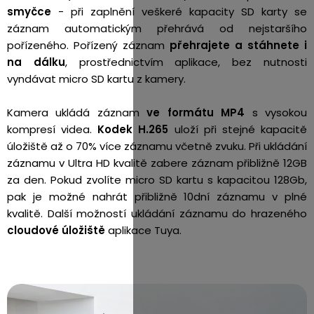
smyčce
- při zaplnění veškeré kapacity SD karty se
záznam automatickým přehrává od nejstaršího
pořízeného. Pořízený záznam
přehrajete a stáhnete i
na dálku
, prostřednictvím aplikace, bez nutnosti
vyndávat micro SD kartu z kamery.
Kamera ukládá záznam
ve formátu MP4
s vysokou
kompresí videa.
Kodek H.265
uloží při stejné kapacitě
úložiště až o 70% více záznamu včetně zvuku. Při ukládání
záznamu v Ultra HD kvalitě zabere záznam přibližně 12GB
za den. Pokud zvolíte micro SD kartu s kapacitou 128Gb,
pak je možné nahrát přibližně 10dní záznamu v plné
kvalitě. Další možností ukládání záznamu do hrazeného
cloudové úložiště
aplikace Tuya.