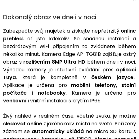
3,5mm
JACK
Dokonalý obraz ve dne i v noci
Redukce
Zabezpečte svůj majetek a získejte nepřetržitý
online
přehled
, ať jste kdekoliv. Se snadnou instalací a
bezdrátovým WiFi připojením to zvládnete během
několika minut. Kamera Edge AP-TG81B zajišťuje ostrý
obraz s
rozlišením 8MP Ultra HD
během dne i v noci.
Výhodou kamery je intuitivní ovládání přes
aplikaci
Tuya
, která je
kompletně v
českém jazyce.
Aplikace
je určena pro
mobilní telefony,
stolní
počítače i notebooky
. Kamera je určena pro
venkovní
i vnitřní instalaci s krytím IP65.
Živý náhled v reálném čase, včetně zvuku, je možné
sledovat online
z jakéhokoliv místa na světě. Pořízený
záznam se
automaticky ukládá
na micro SD kartu s