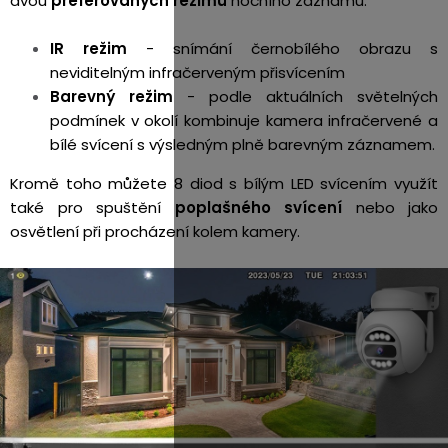
dvou
preferovaných režimů
nočního záznamu:
IR režim
- snímání černobílého obrazu s
neviditelným infračerveným přisvícením
Barevný režim
- podle aktuálních světelných
podmínek v okolí kombinuje kamera infračervené a
bílé svícení s výsledným plně barevným záznamem.
Kromě toho můžete 8 diod s bílým LED svícením využít
také pro spuštění
poplašného svícení
nebo jako
osvětlení při procházení kolem kamery.