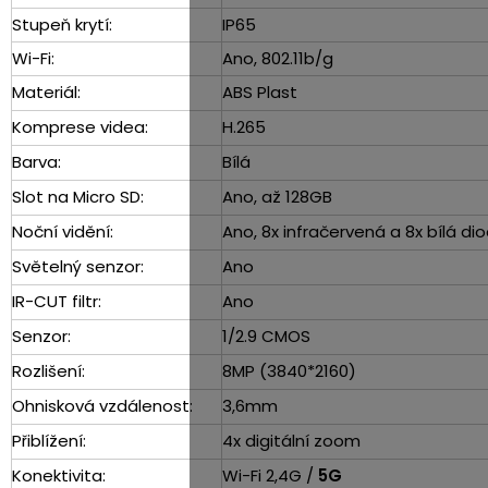
Stupeň krytí:
IP65
Wi-Fi:
Ano, 802.11b/g
Materiál:
ABS Plast
Komprese videa:
H.265
Barva:
Bílá
Slot na Micro SD:
Ano, až 128GB
Noční vidění:
Ano, 8x infračervená a 8x bílá d
Světelný senzor:
Ano
IR-CUT filtr:
Ano
Senzor:
1/2.9 CMOS
Rozlišení:
8MP (3840*2160)
Ohnisková vzdálenost:
3,6mm
Přiblížení:
4x digitální zoom
Konektivita:
Wi-Fi 2,4G /
5G