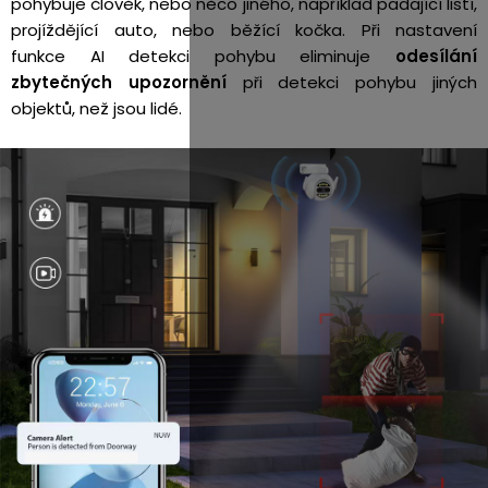
pohybuje člověk, nebo něco jiného, například padající listí,
projíždějící auto, nebo běžící kočka. Při nastavení
funkce AI detekci pohybu eliminuje
odesílání
zbytečných upozornění
při detekci pohybu jiných
objektů, než jsou lidé.