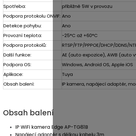
Spotřeba:
přibližně 5W v provozu
Podpora protokolu ONVIF:
Ano
Detekce pohybu:
Ano
Provozní teplota:
-25°C až +60°C
Podpora protokolů:
RTSP/FTP/PPPOE/DHCP/DDNS/NT
Další funkce:
AE (auto expozice), AWB (auto vy
Podpora OS:
Windows, Android OS, Apple iOS
Aplikace:
Tuya
Obsah balení:
IP kamera, napájecí adaptér, mon
Obsah balení
IP WiFi kamera Edge AP-TG81B
Napájecí adaptér s délkou kabelu 3m