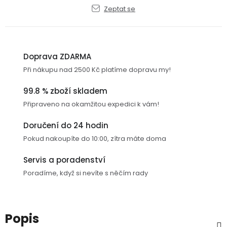
Zeptat se
USB-
A
/
Lightning
Doprava ZDARMA
Při nákupu nad 2500 Kč platíme dopravu my!
Nabíjecí
adaptéry
99.8 % zboží skladem
Připraveno na okamžitou expedici k vám!
USB-
C
Doručení do 24 hodin
/
Pokud nakoupíte do 10:00, zítra máte doma
USB-
C
Servis a poradenství
Poradíme, když si nevíte s něčím rady
USB-
C
/
Lightning
Popis