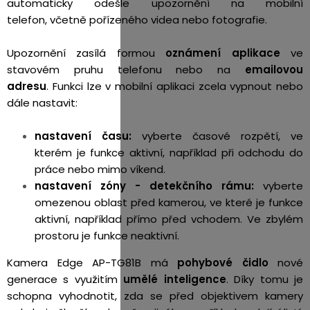
automaticky odešle upozornění na mobilní
telefon, včetně pořízeného videa nebo fotografie.
Upozornění zasílá formou
oznámení aplikace
ve
stavovém pruhu telefonu nebo na
emailovou
adresu
. Funkci lze v mobilní aplikaci zcela vypnout nebo
dále nastavit:
nastavení času:
vyberte časové rozpětí, ve
kterém je funkce aktivní, například při odchodu do
práce nebo mimo víkend.
nastavení zóny - detekčního rámu:
vyberte
omezenou oblast před kamerou, ve které je funkce
aktivní, například přímo před vchodem. Ve zbylém
prostoru je funkce neaktivní.
Kamera Edge AP-TG81B má
pohybové čidlo
nové
generace s využitím
umělé inteligence
. Díky tomu je
schopna vyhodnotit, zda se před objektivem kamery