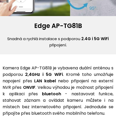
Edge AP-TG81B
Snadná a rychlá instalace s podporou
2.4G i 5G WiFi
připojení.
Kamera Edge AP-TG81B je vybavena duální anténou s
podporou
2,4GHz i 5G WiFi
. Kromě toho umožňuje
napojení přes
LAN kabel
nebo připojení na externí
NVR přes
ONVIF
. Velkou výhodou je možnost připojení
k aplikaci přes
bluetooh
- nastavovat funkce,
stahovat záznam a ovládat kameru můžete i na
místech bez internetového připojení. Jednoduše se
připojíte přes bluetooth svého mobilního telefonu.