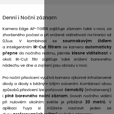
Denní i Noční záznam
Kamera Edge AP-TG81B zajišťuje záznam také v noci, za
zhoršeného počasí a při snížené viditelnosti na hranici až
0,1Lux. V kombinaci se
soumrakovým
čidlem
a inteligentním
IR-Cut filtrem
se kamera
automaticky
přepne
do nočního režimu, jakmile
klesne viditelnost
v
okolí. IR-Cut filtr zajišťuje také snížení barevného
nádechu ve dne a zvýšení jasu obrazu v noci.
Pro noční přisvícení využívá kamera výkonné infračervené
diody a diody s běžným bílým svícením. Kombinací obou
způsobů přisvícení lze pořizovat
černobílý
(infračervený)
i
plně barevného noční záznam
. Dosah nočního vidění
při nulovém okolním světle je přibližně
20 metrů
.
V
aplikaci Tuya si můžete nastavit jeden ze