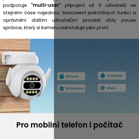
podporuje
"multi-user"
připojení až 5 uživatelů ve
stejném čase najednou. Nastavení jednotlivých funkcí a
oprávnění dalším uživatelům provádí vždy pouze
správce, který si kameru nainstaluje jako první.
Pro mobilní telefon i počítač