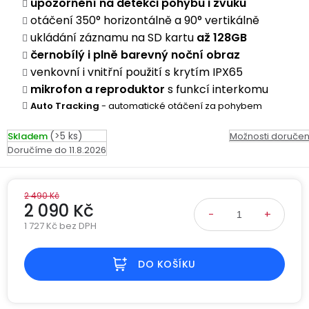
upozornění na detekci pohybu i zvuku
Kamerové
displejem
Sada
systémy
Paměti
Příslušenství
otáčení 350° horizontálně a 90° vertikálně
se
a
ukládání záznamu na SD kartu
až 128GB
2
úložiště
černobílý i plně barevný noční obraz
Příslušenství
bateriemi
ke
venkovní i vnitřní použití s krytím IPX65
kamerám
Paměťové
Napájecí
mikrofon a reproduktor
s funkcí interkomu
Sada
karty
kabely
Auto Tracking
- automatické otáčení za pohybem
se
3
Externí
USB-
Esenciální
(>5 ks)
Skladem
Možnosti doručen
bateriemi
SSD
A
oleje
11.8.2026
disky
/
Náhradní
USB-
Doplňkové
díly
C
2 490 Kč
služby
2 090 Kč
a
příslušenství
1 727 Kč bez DPH
USB-
Značky
Měrná cena:
A
/
DO KOŠÍKU
mini
ANRAN
USB