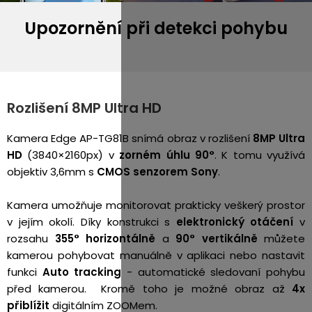
Upozornění při detekci pohybu
Rozlišení 8MP Ultra HD
Kamera Edge AP-TG81B snímá obraz v rozlišení
8MP
Ultra
HD
(3840×2160px)
v
zorném úhlu 90°
. K tomu využívá
objektiv 3,6mm s
CMOS senzorem Sony
.
Kamera umožňuje monitorovat prakticky veškerý prostor
v jejím okolí. Díky konstrukci s
elektronický otáčení
v
rozsahu
355° horizontálně
a
90° vertikálně
můžete
kamerou pohybovat manuálně v aplikaci nebo nastavit
funkci
Auto tracking
- automatické sledovaní pohybu
před kamerou.
Kromě toho je možné obraz až
4x
přiblížit
digitálním ZOOMem.