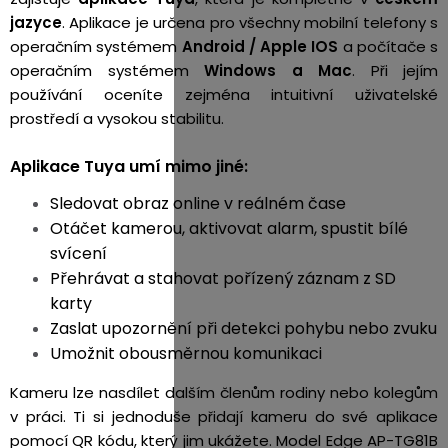
jazyce
. Aplikace je určena pro všechny mobilní telefony s
operačním systémem
Android / Apple IOS
a počítače s
operačním systémem
Windows a Mac
.
Při jejím
používání oceníte zejména intuitivní uživatelské
prostředí a vysokou stabilitu.
Aplikace Tuya umí mimo jiné:
Sledovat obraz online v reálném čase
Otáčet kamerou, aktivovat alarm, spustit bílé
svícení
Přehrávat a stahovat pořízený záznam z SD
karty
Zaslat upozornění při detekci pohybu nebo zvuku
Umožnit obousměrnou komunikaci
Kameru lze nasdílet dalším členům rodiny nebo kolegům
v práci. Ti si jednoduše přidají kameru do své aplikace
pomocí QR kódu, který jim ukážete. Model Edge AP-TG81B