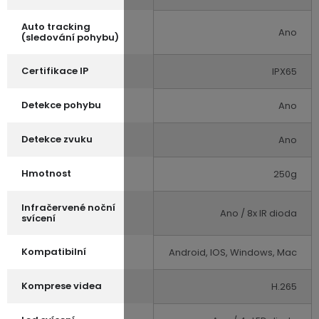
Auto tracking
Ano
(sledování pohybu)
Certifikace IP
IPX65
Detekce pohybu
Ano
Detekce zvuku
Ano
Hmotnost
250g
Infračervené noční
Ano / 8x IR dioda
svícení
Kompatibilní
Android, IOS, Windows, Mac
Komprese videa
H.265