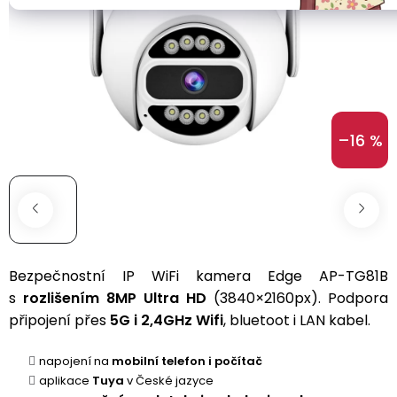
Sportovní
Ear
Drony
Kamery
Clip
s
a
Zdravotní
GPS
zabezpečení
Bone
Chytré
Conduction
Kategorie
Wifi
Baterie
hodinky
–16 %
A1
kamery
a
podle
do
nabíjení
Air
249g
Conduction
Bateriové
Řemínky
WiFi
Batérie
Bluetooth
Drony
kamery
reproduktory
Herní
pro
Napájecí
sluchátka
děti
kabely
Bezpečnostní
IP WiFi kamera Edge AP-TG81B
Bateriové
Výrobníky
4G
s
na
rozlišením 8MP Ultra HD
(3840×2160px). Podpora
Sportovní
Sada
kamery
zmrzlinu
Ochranné
připojení přes
5G i 2,4GHz Wifi
, bluetoot i LAN kabel.
sluchátka
s
(SIM
a
fólie
1
karta)
ledovou
a
napojení na
mobilní telefon i počítač
baterií
tříšť
S
skla
aplikace
Tuya
v České jazyce
dotykovým