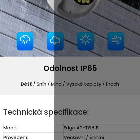
Odolnost IP65
Déšť / Sníh / Mlha / Vysoké teploty / Prach
Technická specifikace:
Model:
Edge AP-TG81B
Provedení:
Venkovní / Vnitřní