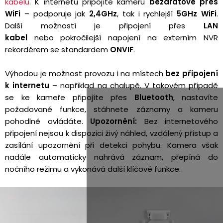
kabelu
. K internetu připojíte kameru
bezdrátově přes
WiFi
– podporuje jak
2,4GHz
, tak i rychlejší
5GHz WiFi
.
Další možností je připojení přes
LAN
kabel
nebo pokročilejší napojení na externím NVR
rekordérem se standardem
ONVIF
.
Výhodou je možnost provozu i na místech
bez připojení
k internetu
– například na chalupě. V takovém případě
se ke kameře připojíte přes
Bluetooth
, nastavíte
požadované funkce, stáhnete záznamy a kameru
pohodlně ovládáte.
Upozornění:
Bez internetového
připojení nejsou k dispozici živý náhled, vzdálený přístup a
zasílání upozornění při detekci pohybu. Kamera však
nadále automaticky nahrává záznam, přepíná do
nočního režimu a vykonává další klíčové funkce.