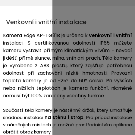
Venkovní i vnitřní instalace
Kamera Edge AP-TG81B je určena k
venkovní
i vnitřní
instalaci. S certifikovanou odolností IP65 můžete
kameru vystavit přímým klimatickým vlivům - nevadí
ji déšť, přímé slunce, mlha, sníh ani prach. Tělo kamery
je vyrobeno z ABS plastu, který zajišťuje potřebnou
odolnost při zachování nízké hmotnosti.
Provozní
teplota kamery je od -25° do 60° celsia. Při vyšších
nebo nižších teplotách je kamera funkční, nicméně
nemusí být 100% zaručeny všechny funkce.
Součástí těla kamery je nástěnný držák, který umožňuje
snadnou instalaci
na stěnu i strop
. Pro případ instalace
v náročných místech je možné prostřednictvím aplikace
obrátit obraz kamery.