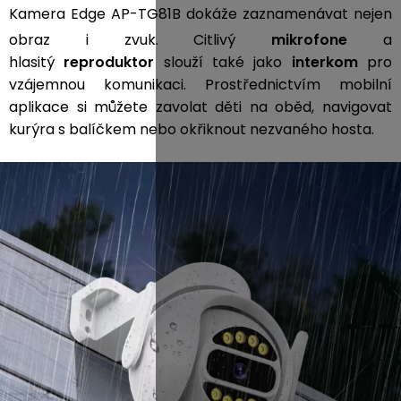
Kamera Edge AP-TG81B dokáže zaznamenávat nejen
obraz i zvuk. Citlivý
mikrofone
a
hlasitý
reproduktor
slouží také jako
interkom
pro
vzájemnou komunikaci. Prostřednictvím mobilní
aplikace si můžete zavolat děti na oběd, navigovat
kurýra s balíčkem nebo okřiknout nezvaného hosta.