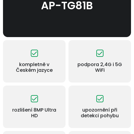
AP-TG81B
kompletně v
podpora 2,4G i 5G
Českém jazyce
WiFi
rozlišení 8MP Ultra
upozornění při
HD
detekci pohybu