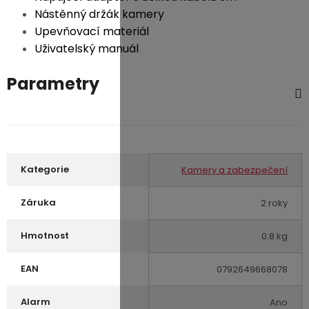
Nástěnný držák kamery
Upevňovací materiál
Uživatelský manuál
Parametry
Kategorie
Kamery a zabezpečení
Záruka
2 roky
Hmotnost
0.8 kg
EAN
0792649668078
Alarm
Ano