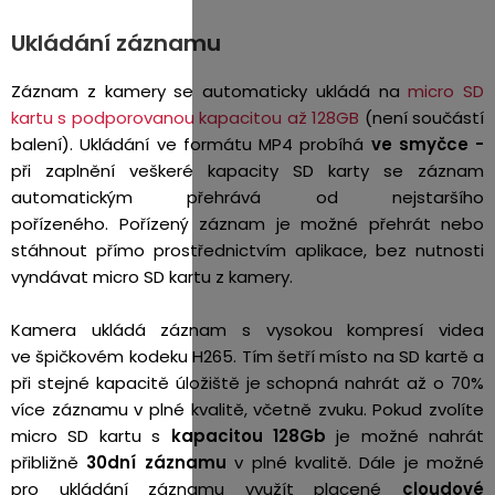
Ukládání záznamu
Záznam z kamery se automaticky ukládá na
micro SD
kartu s podporovanou kapacitou až 128GB
(není součástí
balení). Ukládání ve formátu MP4 probíhá
ve smyčce -
při zaplnění veškeré kapacity SD karty se záznam
automatickým přehrává od nejstaršího
pořízeného. Pořízený záznam je možné přehrát nebo
stáhnout přímo prostřednictvím aplikace, bez nutnosti
vyndávat micro SD kartu z kamery.
Kamera ukládá záznam s vysokou kompresí videa
ve špičkovém kodeku H265. Tím šetří místo na SD kartě a
při stejné kapacitě úložiště je schopná nahrát až o 70%
více záznamu v plné kvalitě, včetně zvuku. Pokud zvolíte
micro SD kartu s
kapacitou 128Gb
je možné nahrát
přibližně
30dní záznamu
v plné kvalitě.
Dále je možné
pro ukládání záznamu využít placené
cloudové