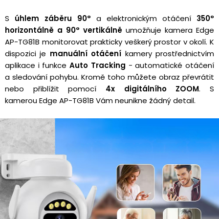
S
úhlem záběru 90°
a elektronickým otáčení
350°
horizontálně a 90° vertikálně
umožňuje kamera Edge
AP-TG81B monitorovat prakticky veškerý prostor v okolí. K
dispozici je
manuální otáčení
kamery prostřednictvím
aplikace i funkce
Auto Tracking
- automatické otáčení
a sledování pohybu. Kromě toho můžete obraz převrátit
nebo přiblížit pomocí
4x digitálního ZOOM
. S
kamerou Edge AP-TG81B Vám neunikne žádný detail.