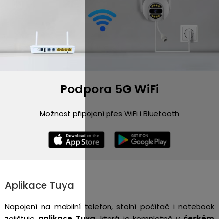
Podpora 5G WiFi
Možnost připojení přes WiFi i Bluetooth
Aplikace Tuya
Napojení na mobilní telefon, stolní počítač i notebook
zajištuje
aplikace Tuya
, která je kompletně v
českém