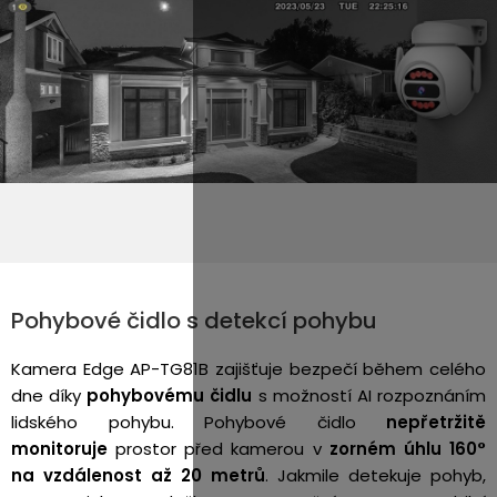
Pohybové čidlo s detekcí pohybu
Kamera Edge AP-TG81B
zajišťuje bezpečí během celého
dne díky
pohybovému čidlu
s možností AI rozpoznáním
lidského pohybu. Pohybové čidlo
nepřetržitě
monitoruje
prostor před kamerou v
zorném úhlu 160°
na vzdálenost až 20 metrů
.
Jakmile detekuje pohyb,