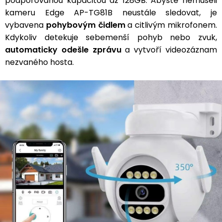
podporovanou kapacitou až 128GB. Abyste nemuseli
kameru Edge AP-TG81B neustále sledovat, je
vybavena
pohybovým čidlem
a citlivým mikrofonem.
Kdykoliv detekuje sebemenší pohyb nebo zvuk,
automaticky odešle zprávu
a vytvoří videozáznam
nezvaného hosta.