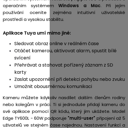
operačním systémem
Windows a Mac
.
Při jejím
používání oceníte zejména intuitivní uživatelské
prostředí a vysokou stabilitu.
Aplikace Tuya umí mimo jiné:
Sledovat obraz online v reálném čase
Otáčet kamerou, aktivovat alarm, spustit bílé
svícení
Přehrávat a stahovat pořízený záznam z SD
karty
Zaslat upozornění při detekci pohybu nebo zvuku
Umožnit obousměrnou komunikaci
Kameru můžete kdykoliv nasdílet dalším členům rodiny
nebo kolegům v práci. Ti si jednoduše přidají kameru do
své aplikace pomocí QR kódu, který jim ukážete. Model
Edge TY600L - 60W podporuje
"multi-user"
připojení až 5
uživatelů ve stejném čase najednou. Nastavení funkcí a