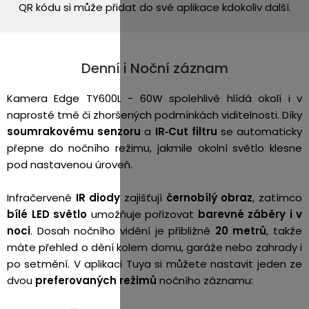
QR kódu si může přidat do své aplikace kdokoliv další.
Denní i Noční záznam
Kamera Edge TY600L - 60W spolehlivě hlídá okolí i v
naprosté tmě či zhoršených podmínkách viditelnosti. Díky
soumrakovému senzoru
a
IR‑Cut filtru
se automaticky
přepne do nočního režimu, jakmile okolní světlo klesne
pod nastavenou úroveň.
Infračervené
IR diody
zajišťují
černobílý obraz
, zatímco
bílé LED světlo
umožňuje pořizovat
barevné záběry i v
noci
. Dosah nočního vidění je přibližně
20 metrů
, takže
máte přehled o dění kolem domu, garáže nebo zahrady i
po setmění. V aplikaci Tuya si můžete nastavit jeden ze
dvou
preferovaných režimů
nočního záznamu: