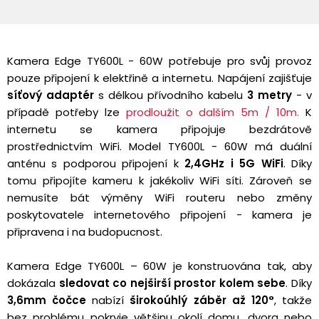
Kamera Edge TY600L - 60W potřebuje pro svůj provoz
pouze připojení k elektřině a internetu. Napájení zajišťuje
síťový adaptér
s délkou přívodního kabelu
3 metry
- v
případě potřeby
lze
prodloužit o dalším 5m / 10m
.
K
internetu se kamera připojuje bezdrátově
prostřednictvím WiFi. Model TY600L - 60W má duální
anténu s podporou připojení k
2,4GHz i 5G WiFi
. Díky
tomu připojíte kameru k jakékoliv WiFi síti. Zároveň se
nemusíte bát výměny WiFi routeru nebo změny
poskytovatele internetového připojení - kamera je
připravena i na budopucnost.
Kamera Edge TY600L – 60W je konstruována tak, aby
dokázala
sledovat co nejširší prostor kolem sebe
. Díky
3,6mm čočce
nabízí
širokoúhlý záběr až 120°
, takže
bez problému pokryje většinu okolí domu, dvora nebo