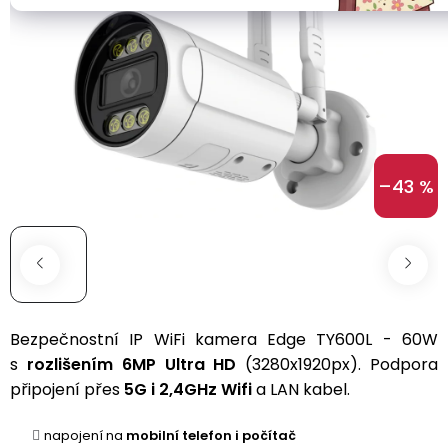
hvězdiček.
Sportovní
Ear
Drony
Kamery
Clip
s
a
Zdravotní
GPS
zabezpečení
Bone
Chytré
Conduction
Kategorie
Wifi
Baterie
hodinky
A1
kamery
a
podle
–43 %
do
nabíjení
Air
249g
Conduction
Bateriové
Řemínky
WiFi
Batérie
Bluetooth
Drony
kamery
reproduktory
Herní
pro
Napájecí
sluchátka
děti
kabely
Bateriové
Výrobníky
4G
na
Bezpečnostní
IP WiFi kamera Edge TY600L - 60W
Sportovní
Sada
kamery
zmrzlinu
Ochranné
s
rozlišením 6MP Ultra HD
(3280x1920px). Podpora
sluchátka
s
(SIM
a
fólie
připojení přes
5G i 2,4GHz Wifi
a LAN kabel.
1
karta)
ledovou
a
baterií
tříšť
S
skla
napojení na
mobilní telefon i počítač
dotykovým