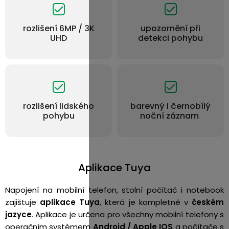
rozlišení 6MP / 3K
upozornění při
UHD
detekci pohybu
rozlišení lidského
barevný i černobílý
pohybu
noční záznam
Aplikace Tuya
Napojení na mobilní telefon, stolní počítač i notebook
zajištuje
aplikace Tuya
, která je kompletně v
českém
jazyce
. Aplikace je určena pro všechny mobilní telefony s
operačním systémem
Android / Apple IOS
a počítače s