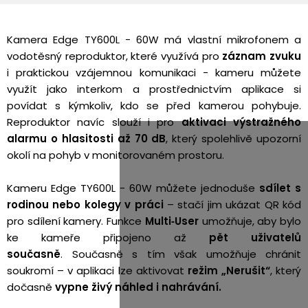
Kamera Edge TY600L - 60W má vlastní mikrofonem a
vodotěsný reproduktor, které využívá pro
záznam zvuku
i praktickou vzájemnou komunikaci - kameru můžete
využít jako interkom a prostřednictvím aplikace si
povídat s kýmkoliv, kdo se před kamerou pohybuje.
Reproduktor navíc slouží i pro
aktivaci výstražného
alarmu o hlasitosti až 70 dB
, který spolehlivě upozorní
okolí na pohyb v monitorovaném prostoru.
Kameru Edge TY600L - 60W můžete jednoduše
sdílet s
rodinou nebo kolegy v práci
– stačí jim ukázat QR kód
pro sdílení kamery. Funkce
Multi‑User
umožňuje, aby bylo
ke kameře připojeno až
pět uživatelů
současně
.
Současně s tím však umožňuje chránit
soukromí – v aplikaci lze aktivovat
režim „Nerušit“
, který
dočasně
vypne živý náhled i nahrávání.