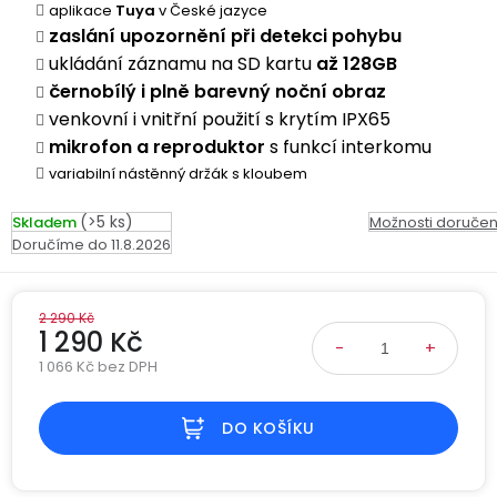
Kamerové
aplikace
Tuya
v České jazyce
displejem
Sada
systémy
Paměti
Příslušenství
zaslání upozornění při detekci pohybu
se
a
ukládání záznamu na SD kartu
až 128GB
2
úložiště
Příslušenství
černobílý i plně barevný noční obraz
bateriemi
ke
venkovní i vnitřní použití s krytím IPX65
kamerám
Paměťové
Napájecí
mikrofon a reproduktor
s funkcí interkomu
Sada
karty
kabely
variabilní nástěnný držák s kloubem
se
3
Externí
USB-
Esenciální
(>5 ks)
Skladem
Možnosti doručen
bateriemi
SSD
A
oleje
11.8.2026
disky
/
Náhradní
USB-
Doplňkové
díly
C
2 290 Kč
služby
a
1 290 Kč
příslušenství
1 066 Kč bez DPH
USB-
Značky
Měrná cena:
A
/
DO KOŠÍKU
mini
ANRAN
USB