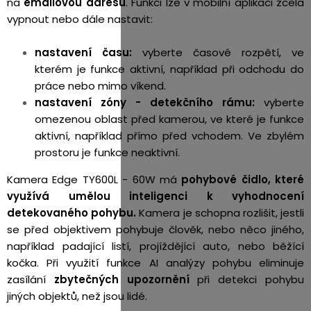
na
emailovou adresu
. Funkci lze v mobilní aplikaci zcela
vypnout nebo dále nastavit:
nastavení času:
vyberte časové rozpětí, ve
kterém je funkce aktivní, například při odchodu do
práce nebo mimo víkend.
nastavení zóny - detekčního rámu:
vyberte
omezenou oblast před kamerou, ve které je funkce
aktivní, například přímo před vchodem. Ve zbylém
prostoru je funkce neaktivní.
Kamera Edge TY600L - 60W má
pohybové čidlo, které
využívá
umělou inteligenci k vyhodnocení
detekovaného pohybu.
Kamera je schopna rozlišit, jestli
se před objektivem pohybuje člověk, nebo něco jiného,
například padající listí, projíždějící auto, nebo běžící
kočka. Při využití funkce AI analýzy pohybu eliminuje
zasílání
zbytečných upozornění
při detekci pohybu
jiných objektů, než jsou lidé.