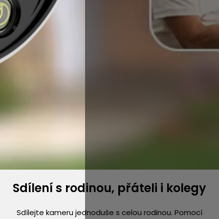
Sdílení s rodinou, přáteli i kolegy
Sdílejte kameru jednoduše s celou rodinou. Pomocí