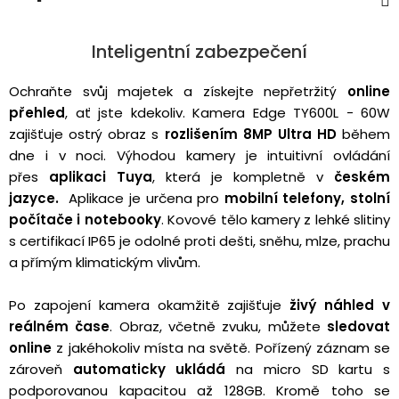
3,5mm
JACK
Inteligentní zabezpečení
Redukce
Ochraňte svůj majetek a získejte nepřetržitý
online
přehled
, ať jste kdekoliv. Kamera Edge TY600L - 60W
zajišťuje ostrý obraz s
rozlišením 8MP Ultra HD
během
dne i v noci. Výhodou kamery je intuitivní ovládání
přes
aplikaci Tuya
, která je
kompletně v
českém
jazyce.
Aplikace
je určena pro
mobilní telefony,
stolní
počítače i notebooky
. Kovové tělo kamery z lehké slitiny
s certifikací IP65 je odolné proti dešti, sněhu, mlze, prachu
a přímým klimatickým vlivům.
Po zapojení kamera okamžitě zajišťuje
živý náhled v
reálném čase
. Obraz, včetně zvuku, můžete
sledovat
online
z jakéhokoliv místa na světě. Pořízený záznam se
zároveň
automaticky ukládá
na micro SD kartu s
podporovanou kapacitou až 128GB. Kromě toho se