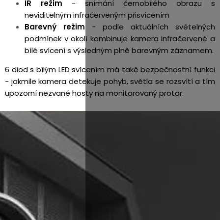
IR režim
- snímání černobílého obrazu s
neviditelným infračerveným přisvícením
Barevný režim
- podle aktuálních světelných
podmínek v okolí kombinuje kamera infračervené a
bílé svícení s výsledným plně barevným záznamem.
6 diod s bílým LED svícením má také bezpečnostní funkci
- jakmile kamera detekuje pohyb, světla se rozsvítí a tím
upozorní nezvané hosty na monitorovaný protor.