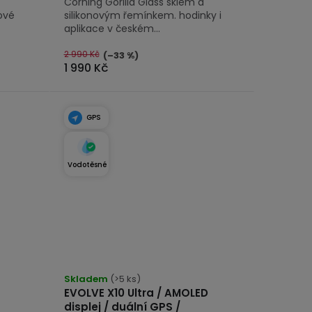
Corning Gorilla Glass sklem a
ové
silikonovým řemínkem. hodinky i
aplikace v českém...
2 990 Kč
(–33 %)
1 990 Kč
GPS
Vodotěsné
Průměrné
hodnocení
Skladem
(>5 ks)
EVOLVE X10 Ultra / AMOLED
produktu
displej / duální GPS /