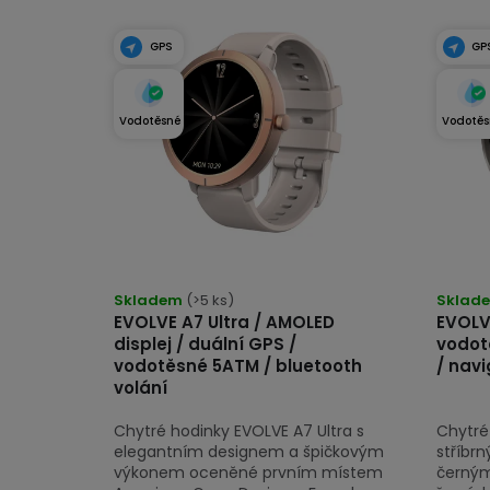
k
V
t
ý
GPS
GP
ů
p
i
Vodotěsné
Vodotěs
s
p
r
o
Průměrné
hodnocení
Skladem
(>5 ks)
Sklad
d
EVOLVE A7 Ultra / AMOLED
EVOLVE
produktu
u
displej / duální GPS /
vodot
je
vodotěsné 5ATM / bluetooth
/ navi
k
4,9
volání
z
t
Chytré hodinky EVOLVE A7 Ultra s
Chytré
5
ů
elegantním designem a špičkovým
stříbr
hvězdiček.
výkonem oceněné prvním místem
černým