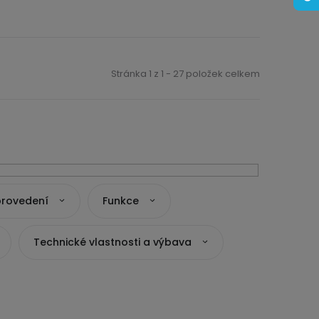
Stránka
1
z
1
-
27
položek celkem
provedení
Funkce
Technické vlastnosti a výbava