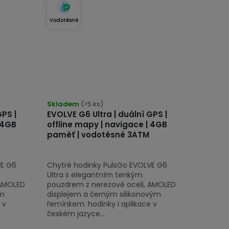
Vodotěsné
Průměrné
hodnocení
Skladem
(>5 ks)
GPS |
EVOLVE G6 Ultra | duální GPS |
produktu
 4GB
offline mapy | navigace | 4GB
je
paměť | vodotěsné 3ATM
5,0
z
VE G6
Chytré hodinky PulsGo EVOLVE G6
5
Ultra s elegantním tenkým
hvězdiček.
 AMOLED
pouzdrem z nerezové oceli, AMOLED
ým
displejem a černým silikonovým
 v
řemínkem. hodinky i aplikace v
českém jazyce...