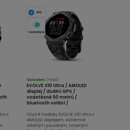
GPS
Vodotěsné
Průměrné
hodnocení
Skladem
(>5 ks)
D
EVOLVE X10 Ultra / AMOLED
produktu
displej / duální GPS /
je
oth
vodotěsné 50 metrů /
5,0
bluetooth volání /
z
tra s
Chytré hodinky EVOLVE X10 Ultra s
5
AMOLED displejem, extrémně
hvězdiček.
ým
odolným pouzdrem, tvrzeným