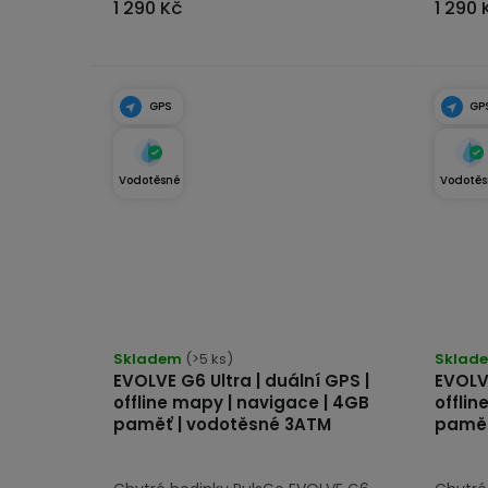
1 290 Kč
1 290 
GPS
GP
Vodotěsné
Vodotěs
Průmě
Skladem
(>5 ks)
hodno
Sklad
EVOLVE G6 Ultra | duální GPS |
EVOLVE
produk
offline mapy | navigace | 4GB
offlin
je
paměť | vodotěsné 3ATM
paměť
5,0
z