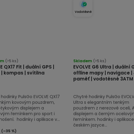
Vodotěsné
Průměrné
em
(>5 ks)
hodnocení
Skladem
(>5 ks)
 QX17 Fit | duální GPS |
EVOLVE G6 Ultra | duální 
produktu
 | kompas | svítilna
offline mapy | navigace |
je
paměť | vodotěsné 3ATM
5,0
z
 hodinky PulsGo EVOLVE QX17
Chytré hodinky PulsGo EVOL
5
tenkým kovovým pouzdrem,
Ultra s elegantním tenkým
hvězdiček.
dotykovým displejem a
pouzdrem z nerezové oceli,
novým řemínkem pro sport i
displejem a černým ocelov
ošení. hodinky i aplikace v...
řemínkem. hodinky i aplikace
českém jazyce...
(–35 %)