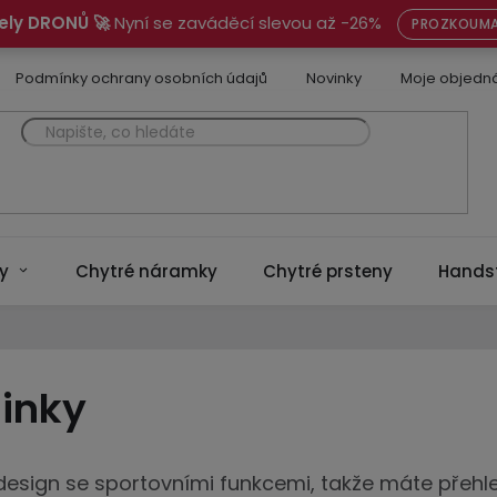
ely DRONŮ 🚀
Nyní se zaváděcí slevou až -26%
PROZKOUMA
Podmínky ochrany osobních údajů
Novinky
Moje objedn
y
Chytré náramky
Chytré prsteny
Hands
inky
 design se sportovními funkcemi, takže máte přeh