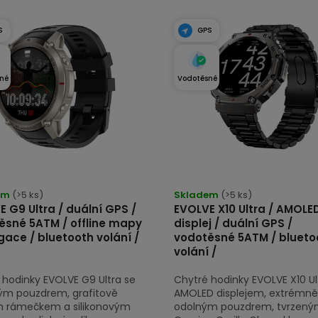
S
GPS
né
Vodotěsné
Průměrné
em
(>5 ks)
hodnocení
Skladem
(>5 ks)
 G9 Ultra / duální GPS /
EVOLVE X10 Ultra / AMOLE
produktu
ěsné 5ATM / offline mapy
displej / duální GPS /
je
gace / bluetooth volání /
vodotěsné 5ATM / blueto
4,8
volání /
z
 hodinky EVOLVE G9 Ultra se
Chytré hodinky EVOLVE X10 Ul
5
ným pouzdrem, grafitově
AMOLED displejem, extrémně
hvězdiček.
 rámečkem a silikonovým
odolným pouzdrem, tvrzen