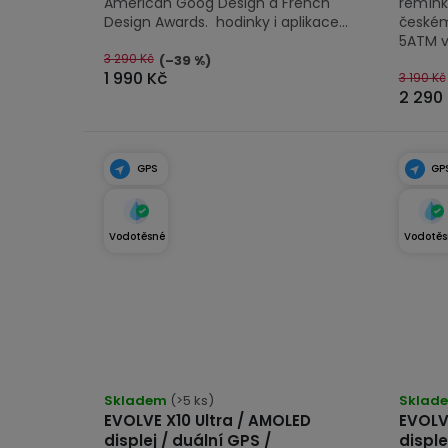
American Goog Design a French
řemínk
Design Awards. hodinky i aplikace...
českém
5ATM ve
3 290 Kč
(–39 %)
1 990 Kč
3 190 Kč
2 290
GPS
GP
Vodotěsné
Vodotěs
Průměrné
Průmě
hodnocení
Skladem
(>5 ks)
hodno
Sklad
EVOLVE X10 Ultra / AMOLED
EVOLV
produktu
produk
displej / duální GPS /
disple