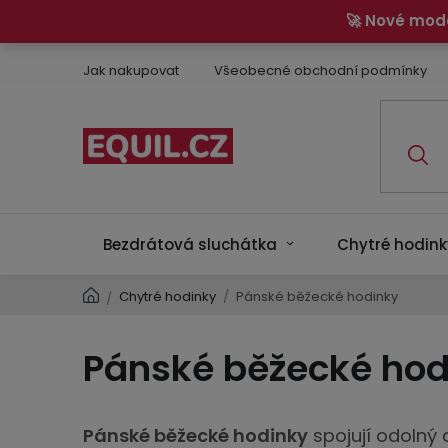
Přejít
🚀 Nové mod
na
obsah
Jak nakupovat
Všeobecné obchodní podmínky
Bezdrátová sluchátka
Chytré hodink
Domů
Chytré hodinky
/
Pánské běžecké hodinky
/
Pánské běžecké hod
Pánské běžecké hodinky
spojují odolný