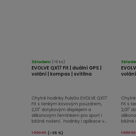
Průměrné
hodnocení
Skladem
(>5 ks)
Sklad
EVOLVE QX17 Fit | duální GPS |
EVOLVE
produktu
volání | kompas | svítilna
volání
je
5,0
z
Chytré hodinky PulsGo EVOLVE QX17
Chytré
5
Fit s tenkým kovovým pouzdrem,
Fit s 
hvězdiček.
2,01" dotykovým displejem a
2,01" 
silikonovým řemínkem pro sport i
siliko
běžné nošení. hodinky i aplikace v...
běžné n
1 990 Kč
1 990 Kč
(–35 %)