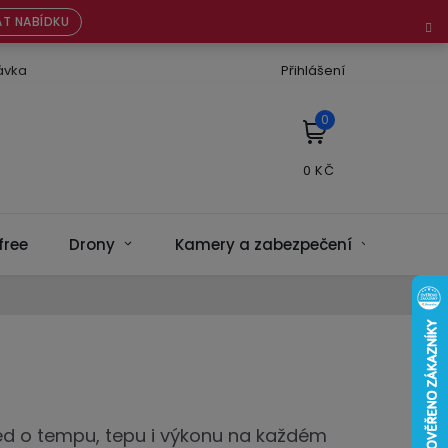
T NABÍDKU
ávka
Přihlášení
NÁKUPNÍ
KOŠÍK
free
Drony
Kamery a zabezpečení
Bate
led o tempu, tepu i výkonu na každém