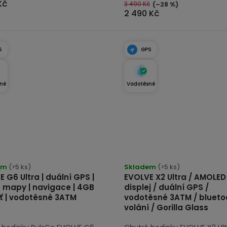
Kč
3 490 Kč
(–28 %)
2 490 Kč
S
GPS
né
Vodotěsné
rné
Průměrné
cení
em
(>5 ks)
hodnocení
Skladem
(>5 ks)
 G6 Ultra | duální GPS |
EVOLVE X2 Ultra / AMOLED
tu
produktu
e mapy | navigace | 4GB
displej / duální GPS /
je
 | vodotěsné 3ATM
vodotěsné 3ATM / blueto
5,0
volání / Gorilla Glass
z