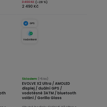
3 490 Kč
(–28 %)
2 490 Kč
GPS
Vodotěsné
Skladem
(>5 ks)
EVOLVE X2 Ultra / AMOLED
displej / duální GPS /
oth
vodotěsné 3ATM / bluetooth
volání / Gorilla Glass