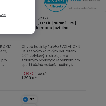
vení
Skladem
(>5 ks)
PS |
EVOLVE QX17 Fit | duální GPS |
volání | kompas | svítilna
VE QX17
Chytré hodinky PulsGo EVOLVE QX17
rem,
Fit s tenkým kovovým pouzdrem,
2,01" dotykovým displejem a
 pro
stříbrným ocelovým řemínkem pro
...
sport i běžné nošení. hodinky i...
1 990 Kč
(–30 %)
1 390 Kč
GPS