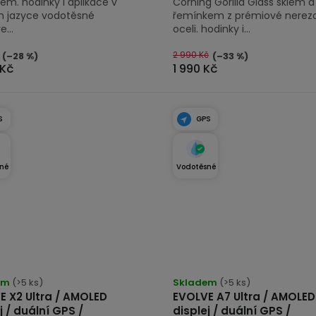
em. hodinky i aplikace v
Corning Gorilla Glass sklem a
 jazyce vodotěsné
řemínkem z prémiové nerez
...
oceli. hodinky i...
2 990 Kč
(–28 %)
(–33 %)
 Kč
1 990 Kč
S
GPS
né
Vodotěsné
rné
Průměrné
cení
em
(>5 ks)
hodnocení
Skladem
(>5 ks)
E X2 Ultra / AMOLED
EVOLVE A7 Ultra / AMOLED
tu
produktu
j / duální GPS /
displej / duální GPS /