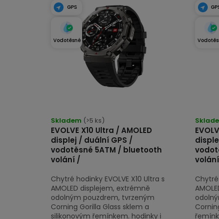
t
ý
GPS
GP
ů
p
i
Vodotěsné
Vodotěs
s
p
r
o
Průměrné
Průmě
hodnocení
Skladem
(>5 ks)
hodno
Sklad
d
EVOLVE X10 Ultra / AMOLED
EVOLV
produktu
produk
u
displej / duální GPS /
disple
je
je
vodotěsné 5ATM / bluetooth
vodot
k
4,8
4,8
volání /
volání
z
z
t
Chytré hodinky EVOLVE X10 Ultra s
Chytré 
5
5
ů
AMOLED displejem, extrémně
AMOLED
hvězdiček.
hvězdi
odolným pouzdrem, tvrzeným
odolný
Corning Gorilla Glass sklem a
Corning
silikonovým řemínkem. hodinky i
řemínk