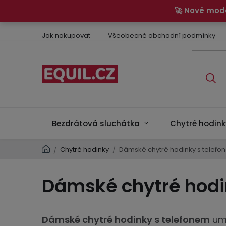
Přejít
🚀 Nové mod
na
obsah
Jak nakupovat
Všeobecné obchodní podmínky
Bezdrátová sluchátka
Chytré hodink
Domů
Chytré hodinky
/
Dámské chytré hodinky s telefo
/
Dámské chytré hodi
Dámské chytré hodinky s telefonem
umo