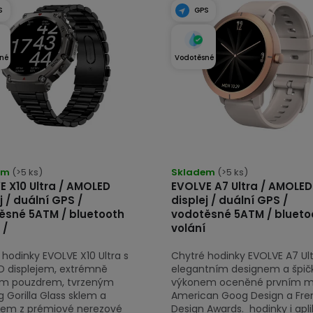
S
GPS
né
Vodotěsné
rné
Průměrné
cení
em
(>5 ks)
hodnocení
Skladem
(>5 ks)
E X10 Ultra / AMOLED
EVOLVE A7 Ultra / AMOLED
tu
produktu
j / duální GPS /
displej / duální GPS /
je
ěsné 5ATM / bluetooth
vodotěsné 5ATM / blueto
4,9
 /
volání
z
hodinky EVOLVE X10 Ultra s
Chytré hodinky EVOLVE A7 Ult
5
 displejem, extrémně
elegantním designem a špi
ček.
hvězdiček.
m pouzdrem, tvrzeným
výkonem oceněné prvním 
 Gorilla Glass sklem a
American Goog Design a Fre
em z prémiové nerezové
Design Awards. hodinky i apli