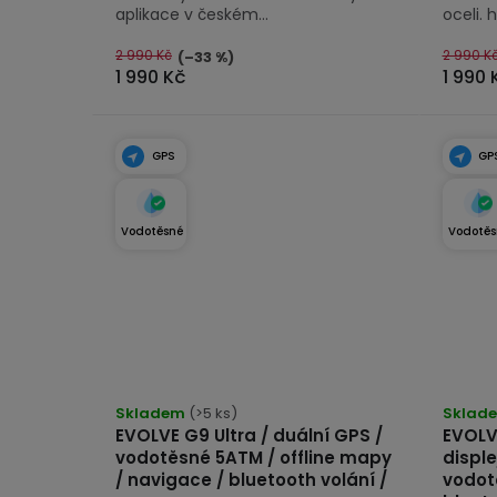
aplikace v českém...
oceli. h
2 990 Kč
2 990 K
(–33 %)
1 990 Kč
1 990 
GPS
GP
Vodotěsné
Vodotěs
Průmě
Skladem
(>5 ks)
hodno
Sklad
EVOLVE G9 Ultra / duální GPS /
EVOLV
produk
vodotěsné 5ATM / offline mapy
disple
je
/ navigace / bluetooth volání /
vodot
5,0