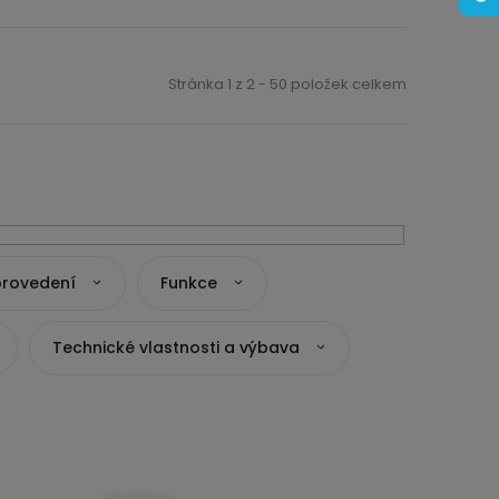
Stránka
1
z
2
-
50
položek celkem
provedení
Funkce
Technické vlastnosti a výbava