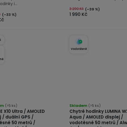
odinky i...
3 290 Kč
(–39 %)
1 990 Kč
č
(–33 %)
Kč
S
Vodotěsné
né
rné
Průměrné
cení
em
(>5 ks)
hodnocení
Skladem
(>5 ks)
E X10 Ultra / AMOLED
Chytré hodinky LUMINA W
tu
produktu
j / duální GPS /
Aqua / AMOLED displej /
je
ěsné 50 metrů /
vodotěsné 50 metrů / Al
4,7