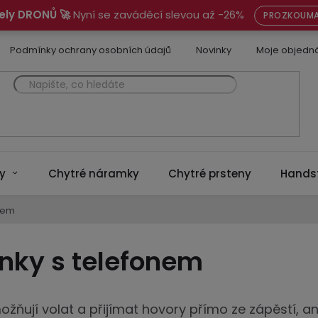
ely DRONŮ 🚀
Nyní se zaváděcí slevou až -26%
PROZKOUMA
Podmínky ochrany osobních údajů
Novinky
Moje objedn
y
Chytré náramky
Chytré prsteny
Hands
nem
nky s telefonem
žňují volat a přijímat hovory přímo ze zápěstí, an