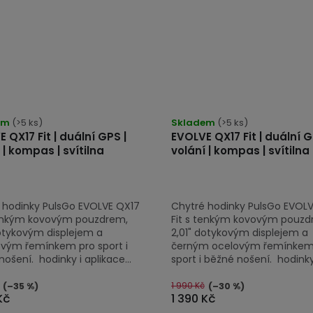
em
(>5 ks)
Skladem
(>5 ks)
 QX17 Fit | duální GPS |
EVOLVE QX17 Fit | duální G
 | kompas | svítilna
volání | kompas | svítilna
 hodinky PulsGo EVOLVE QX17
Chytré hodinky PulsGo EVOL
tenkým kovovým pouzdrem,
Fit s tenkým kovovým pouzd
dotykovým displejem a
2,01" dotykovým displejem a
novým řemínkem pro sport i
černým ocelovým řemínkem
ošení. hodinky i aplikace...
sport i běžné nošení. hodinky i
1 990 Kč
(–35 %)
(–30 %)
Kč
1 390 Kč