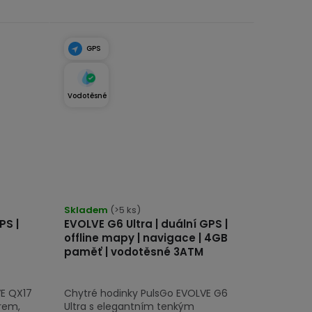
GPS
Vodotěsné
Průměrné
hodnocení
Skladem
(>5 ks)
PS |
EVOLVE G6 Ultra | duální GPS |
produktu
offline mapy | navigace | 4GB
je
paměť | vodotěsné 3ATM
5,0
z
VE QX17
Chytré hodinky PulsGo EVOLVE G6
5
rem,
Ultra s elegantním tenkým
hvězdiček.