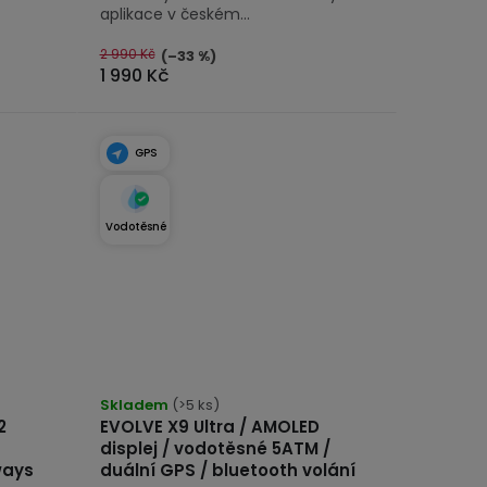
aplikace v českém...
2 990 Kč
(–33 %)
1 990 Kč
GPS
Vodotěsné
Průměrné
hodnocení
Skladem
(>5 ks)
2
EVOLVE X9 Ultra / AMOLED
produktu
displej / vodotěsné 5ATM /
je
ways
duální GPS / bluetooth volání
4,8