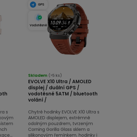
GPS
Vodotěsné
Průměrné
hodnocení
Skladem
(>5 ks)
EVOLVE X10 Ultra / AMOLED
produktu
displej / duální GPS /
je
oth
vodotěsné 5ATM / bluetooth
5,0
volání /
z
ra s
Chytré hodinky EVOLVE X10 Ultra s
5
čkovým
AMOLED displejem, extrémně
hvězdiček.
místem
odolným pouzdrem, tvrzeným
nch
Corning Gorilla Glass sklem a
kace...
silikonovým řemínkem. hodinky i