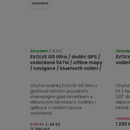
Vodotěsné
Průměrné
hodnocení
Skladem
(>5 ks)
Sklad
EVOLVE G9 Ultra / duální GPS /
EVOLVE
produktu
vodotěsné 5ATM / offline mapy
volání
je
/ navigace / bluetooth volání /
5,0
z
Chytré hodinky EVOLVE G9 Ultra s
Chytré
5
grafitově černým pouzdrem,
Fit s 
hvězdiček.
champagne gold rámečkem a
2,01" 
silikonovým řemínkem. hodinky i
siliko
aplikace v českém jazyce
běžné n
vodotěsné...
1 990 Kč
1 290 
3 190 Kč
(–28 %)
2 290 Kč