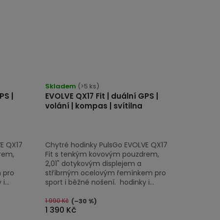
Skladem
(>5 ks)
PS |
EVOLVE QX17 Fit | duální GPS |
volání | kompas | svítilna
VE QX17
Chytré hodinky PulsGo EVOLVE QX17
rem,
Fit s tenkým kovovým pouzdrem,
2,01" dotykovým displejem a
 pro
stříbrným ocelovým řemínkem pro
...
sport i běžné nošení. hodinky i...
1 990 Kč
(–30 %)
1 390 Kč