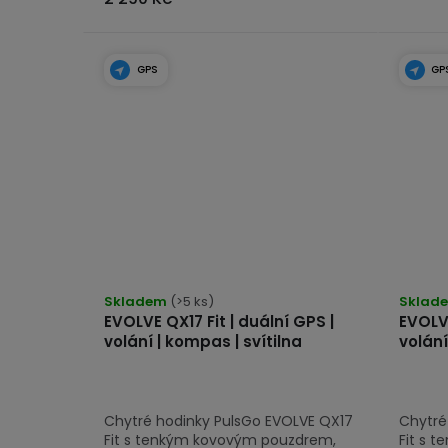
GPS
GP
Průmě
Skladem
(>5 ks)
hodno
Sklad
EVOLVE QX17 Fit | duální GPS |
EVOLVE
produk
volání | kompas | svítilna
volání
je
5,0
z
Chytré hodinky PulsGo EVOLVE QX17
Chytré
5
Fit s tenkým kovovým pouzdrem,
Fit s 
hvězdi