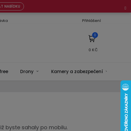
T NABÍDKU
ávka
Přihlášení
NÁKUPNÍ
KOŠÍK
free
Drony
Kamery a zabezpečení
Bate
iž byste sahaly po mobilu.