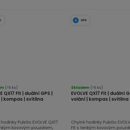
S
GPS
rné
cení
em
(>5 ks)
Skladem
(>5 ks)
 QX17 Fit | duální GPS |
EVOLVE QX17 Fit | duální G
tu
 | kompas | svítilna
volání | kompas | svítilna
 hodinky PulsGo EVOLVE QX17
Chytré hodinky PulsGo EVOL
tenkým kovovým pouzdrem,
Fit s tenkým kovovým pouzd
ček.