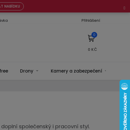
T NABÍDKU
ávka
Přihlášení
NÁKUPNÍ
KOŠÍK
free
Drony
Kamery a zabezpečení
Bate
doplní společenský i pracovní styl.