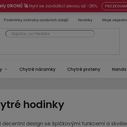
ely DRONŮ 🚀
Nyní se zaváděcí slevou až -26%
PROZKOUMA
Podmínky ochrany osobních údajů
Novinky
Moje objedn
y
Chytré náramky
Chytré prsteny
Hands
ytré hodinky
í decentní design se špičkovými funkcemi a skvěle 