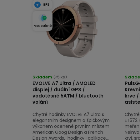
t
ý
GPS
ů
p
i
Vodotěsné
s
p
r
o
Průměrné
hodnocení
Skladem
(>5 ks)
Sklad
d
EVOLVE A7 Ultra / AMOLED
PulsGo
produktu
u
displej / duální GPS /
Krevní
je
vodotěsné 5ATM / bluetooth
krve /
k
4,9
volání
asist
z
t
Chytré hodinky EVOLVE A7 Ultra s
Chytré
5
ů
elegantním designem a špičkovým
ET572 F
hvězdiček.
výkonem oceněné prvním místem
měření
American Goog Design a French
Neinva
Design Awards. hodinky i aplikace...
krvi, s