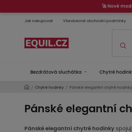
Přejít
🚀 Nové mod
na
obsah
Jak nakupovat
Všeobecné obchodní podmínky
Bezdrátová sluchátka
Chytré hodink
Domů
Chytré hodinky
/
Pánské elegantní chytré hodinky
/
Pánské elegantní ch
Pánské elegantní chytré hodinky
spojuj