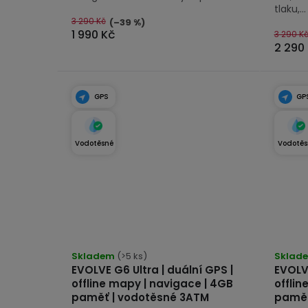
tlaku,...
3 290 Kč
(–39 %)
1 990 Kč
3 290 K
2 290
GPS
GP
Vodotěsné
Vodotěs
Průmě
Skladem
(>5 ks)
hodno
Sklad
EVOLVE G6 Ultra | duální GPS |
EVOLVE
produk
offline mapy | navigace | 4GB
offlin
je
paměť | vodotěsné 3ATM
paměť
5,0