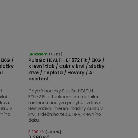
Průměrné
hodnocení
Skladem
(>5 ks)
 EKG /
PulsGo HEALTH ET572 Fit / EKG /
produktu
 Složky
Krevní tlak / Cukr v krvi / Složky
je
AI
krve / Teplota / Hovory / AI
5,0
asistent
z
H
Chytré hodinky PulsGo HEATLH
5
ilní
ET572 Fit s funkcemi pro detailní
hvězdiček.
raví.
měření a analýzu pohybu i zdraví.
ukru v
Neinvazivní měření hladiny cukru v
vního
krvi, srdečního tepu, HRV, krevního
tlaku,...
3 290 Kč
(–30 %)
2 290 Kč