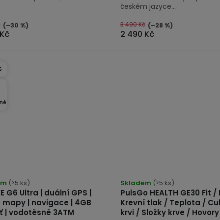
českém jazyce...
č
3 490 Kč
(–30 %)
(–28 %)
 Kč
2 490 Kč
S
né
rné
cení
em
(>5 ks)
Skladem
(>5 ks)
 G6 Ultra | duální GPS |
PulsGo HEALTH GE30 Fit / 
tu
e mapy | navigace | 4GB
Krevní tlak / Teplota / Cu
 | vodotěsné 3ATM
krvi / Složky krve / Hovory