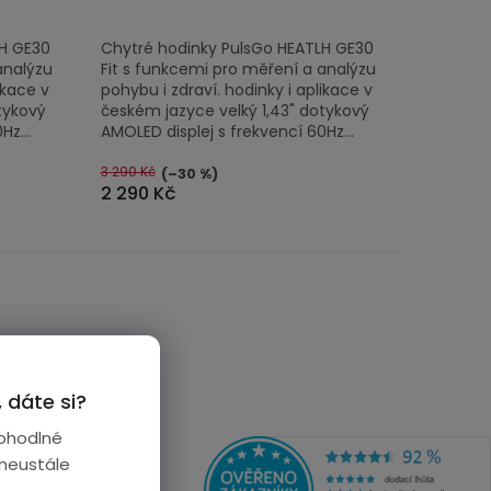
LH GE30
Chytré hodinky PulsGo HEATLH GE30
analýzu
Fit s funkcemi pro měření a analýzu
ikace v
pohybu i zdraví. hodinky i aplikace v
tykový
českém jazyce velký 1,43" dotykový
Hz...
AMOLED displej s frekvencí 60Hz...
3 290 Kč
(–30 %)
2 290 Kč
 dáte si?
ohodlné
 neustále