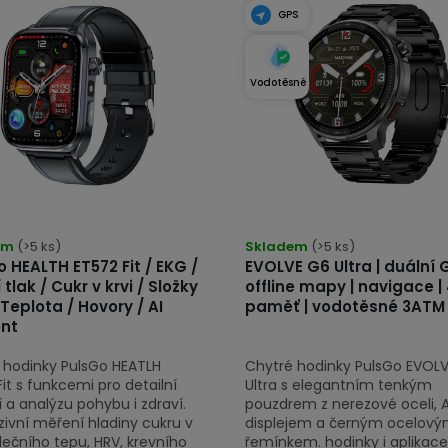
GPS
Vodotěsné
Průměrné
em
(>5 ks)
hodnocení
Skladem
(>5 ks)
 HEALTH ET572 Fit / EKG /
EVOLVE G6 Ultra | duální 
produktu
 tlak / Cukr v krvi / Složky
offline mapy | navigace |
je
 Teplota / Hovory / AI
paměť | vodotěsné 3ATM
5,0
ent
z
 hodinky PulsGo HEATLH
Chytré hodinky PulsGo EVOL
5
it s funkcemi pro detailní
Ultra s elegantním tenkým
hvězdiček.
 a analýzu pohybu i zdraví.
pouzdrem z nerezové oceli,
zivní měření hladiny cukru v
displejem a černým ocelov
rdečního tepu, HRV, krevního
řemínkem. hodinky i aplikace