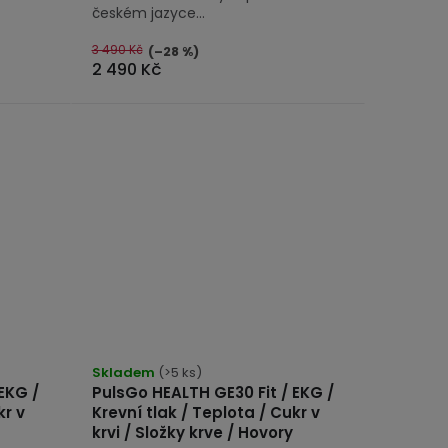
českém jazyce...
3 490 Kč
(–28 %)
2 490 Kč
Skladem
(>5 ks)
EKG /
PulsGo HEALTH GE30 Fit / EKG /
kr v
Krevní tlak / Teplota / Cukr v
krvi / Složky krve / Hovory