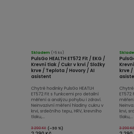
Průmě
Skladem
(>5 ks)
hodno
Sklad
PulsGo HEALTH ET572 Fit / EKG /
PulsGo
produk
Krevní tlak / Cukr v krvi / Složky
Krevní
je
krve / Teplota / Hovory / AI
krve /
5,0
asistent
asist
z
Chytré hodinky PulsGo HEATLH
Chytré
5
ET572 Fit s funkcemi pro detailní
ET572 F
hvězdi
měření a analýzu pohybu i zdraví.
měření
Neinvazivní měření hladiny cukru v
Neinva
krvi, srdečního tepu, HRV, krevního
krvi, s
tlaku,...
tlaku,...
3 290 Kč
3 290 K
(–30 %)
2 290 Kč
2 290