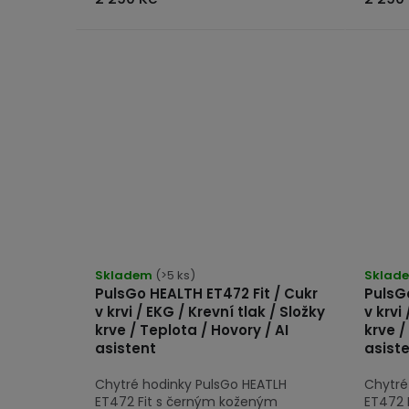
Průměrné
Průmě
hodnocení
Skladem
(>5 ks)
hodno
Sklad
PulsGo HEALTH ET472 Fit / Cukr
PulsGo
produktu
produk
v krvi / EKG / Krevní tlak / Složky
v krvi
je
je
krve / Teplota / Hovory / AI
krve /
4,7
5,0
asistent
asist
z
z
Chytré hodinky PulsGo HEATLH
Chytré
5
5
ET472 Fit s černým koženým
ET472 
hvězdiček.
hvězdi