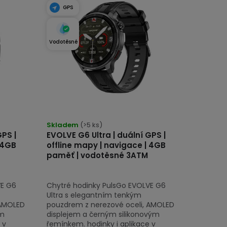
GPS
Vodotěsné
Průměrné
hodnocení
Skladem
(>5 ks)
GPS |
EVOLVE G6 Ultra | duální GPS |
produktu
 4GB
offline mapy | navigace | 4GB
je
paměť | vodotěsné 3ATM
5,0
z
VE G6
Chytré hodinky PulsGo EVOLVE G6
5
Ultra s elegantním tenkým
hvězdiček.
 AMOLED
pouzdrem z nerezové oceli, AMOLED
ým
displejem a černým silikonovým
 v
řemínkem. hodinky i aplikace v