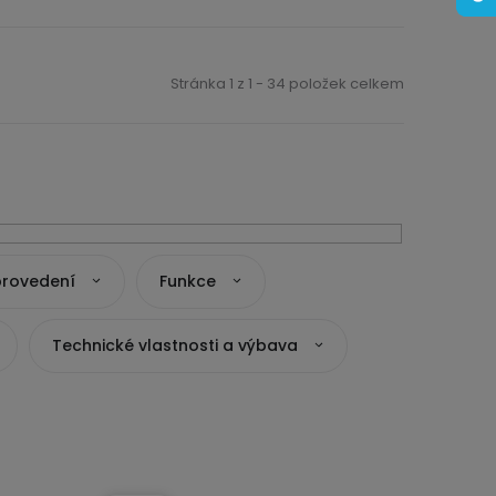
Stránka
1
z
1
-
34
položek celkem
provedení
Funkce
Technické vlastnosti a výbava