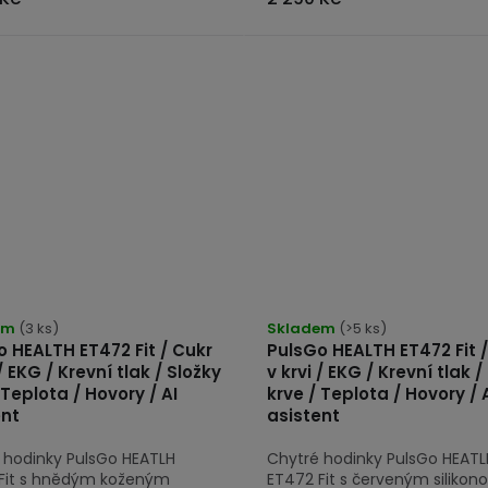
rné
Průměrné
cení
em
(3 ks)
hodnocení
Skladem
(>5 ks)
 HEALTH ET472 Fit / Cukr
PulsGo HEALTH ET472 Fit 
tu
produktu
 / EKG / Krevní tlak / Složky
v krvi / EKG / Krevní tlak /
je
 Teplota / Hovory / AI
krve / Teplota / Hovory / 
5,0
ent
asistent
z
 hodinky PulsGo HEATLH
Chytré hodinky PulsGo HEATL
5
Fit s hnědým koženým
ET472 Fit s červeným siliko
ček.
hvězdiček.