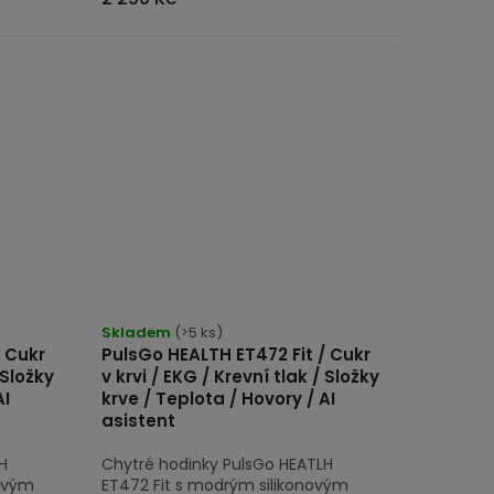
Průměrné
hodnocení
Skladem
(>5 ks)
/ Cukr
PulsGo HEALTH ET472 Fit / Cukr
produktu
 Složky
v krvi / EKG / Krevní tlak / Složky
je
AI
krve / Teplota / Hovory / AI
5,0
asistent
z
H
Chytré hodinky PulsGo HEATLH
5
novým
ET472 Fit s modrým silikonovým
hvězdiček.