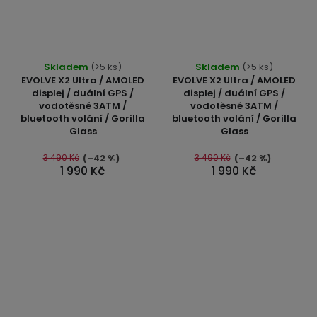
Průměrné
Skladem
(>5 ks)
Skladem
(>5 ks)
hodnocení
EVOLVE X2 Ultra / AMOLED
EVOLVE X2 Ultra / AMOLED
produktu
displej / duální GPS /
displej / duální GPS /
vodotěsné 3ATM /
vodotěsné 3ATM /
je
bluetooth volání / Gorilla
bluetooth volání / Gorilla
5,0
Glass
Glass
z
5
3 490 Kč
3 490 Kč
(–42 %)
(–42 %)
1 990 Kč
1 990 Kč
hvězdiček.