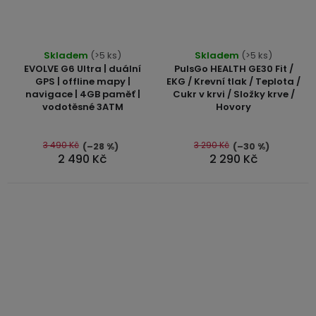
Průměrné
Skladem
(>5 ks)
Skladem
(>5 ks)
hodnocení
EVOLVE G6 Ultra | duální
PulsGo HEALTH GE30 Fit /
produktu
GPS | offline mapy |
EKG / Krevní tlak / Teplota /
navigace | 4GB paměť |
Cukr v krvi / Složky krve /
je
vodotěsné 3ATM
Hovory
5,0
z
5
3 490 Kč
3 290 Kč
(–28 %)
(–30 %)
2 490 Kč
2 290 Kč
hvězdiček.