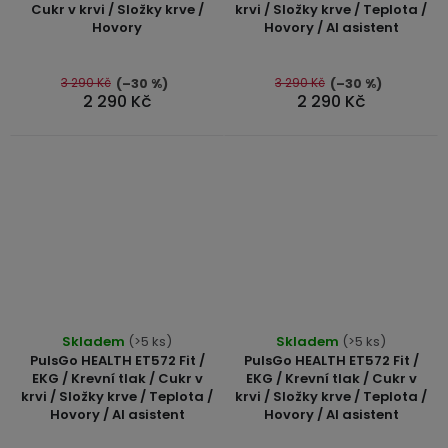
Cukr v krvi / Složky krve /
krvi / Složky krve / Teplota /
je
Hovory
Hovory / AI asistent
5,0
z
5
3 290 Kč
3 290 Kč
(–30 %)
(–30 %)
2 290 Kč
2 290 Kč
hvězdiček.
Průměrné
Skladem
(>5 ks)
Skladem
(>5 ks)
hodnocení
PulsGo HEALTH ET572 Fit /
PulsGo HEALTH ET572 Fit /
produktu
EKG / Krevní tlak / Cukr v
EKG / Krevní tlak / Cukr v
krvi / Složky krve / Teplota /
krvi / Složky krve / Teplota /
je
Hovory / AI asistent
Hovory / AI asistent
5,0
z