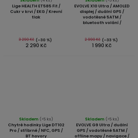
Skladem
(4 ks)
Skladem
(>5 ks)
hodnocení
hodnocení
Lige HEALTH ET585 Fit /
EVOLVE X10 Ultra / AMOLED
produktu
produktu
Cukr v krvi / EKG / Krevní
displej / duální GPS /
tlak
vodotěsné 5ATM /
je
je
bluetooth volání /
4,9
4,8
z
z
5
5
3 290 Kč
2 990 Kč
(–30 %)
(–33 %)
2 290 Kč
1 990 Kč
hvězdiček.
hvězdiček.
Průměrné
Průměrné
Skladem
(>5 ks)
Skladem
(>5 ks)
hodnocení
hodnocení
Chytré hodinky Lige DT102
EVOLVE G9 Ultra / duální
produktu
produktu
Pro / stříbrné / NFC, GPS /
GPS / vodotěsné 5ATM /
BT hovory
offline mapy / navigace /
je
je