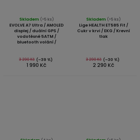
Průměrné
Průměrné
Skladem
(>5 ks)
Skladem
(>5 ks)
hodnocení
hodnocení
EVOLVE A7 Ultra / AMOLED
Lige HEALTH ET585 Fit /
produktu
produktu
displej / duální GPS /
Cukr v krvi / EKG / Krevní
vodotěsné 5ATM /
tlak
je
je
bluetooth volání /
5,0
4,8
z
z
5
5
3 290 Kč
3 290 Kč
(–39 %)
(–30 %)
1 990 Kč
2 290 Kč
hvězdiček.
hvězdiček.
Průměrné
Průměrné