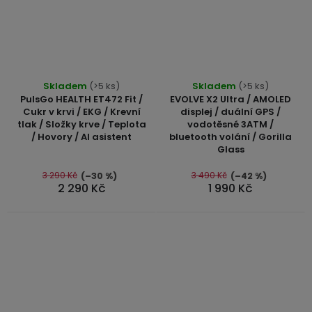
Průměrné
Průměrné
Skladem
(>5 ks)
Skladem
(>5 ks)
hodnocení
hodnocení
PulsGo HEALTH ET472 Fit /
EVOLVE X2 Ultra / AMOLED
produktu
produktu
Cukr v krvi / EKG / Krevní
displej / duální GPS /
tlak / Složky krve / Teplota
vodotěsné 3ATM /
je
je
/ Hovory / AI asistent
bluetooth volání / Gorilla
5,0
5,0
Glass
z
z
5
5
3 290 Kč
3 490 Kč
(–30 %)
(–42 %)
2 290 Kč
1 990 Kč
hvězdiček.
hvězdiček.