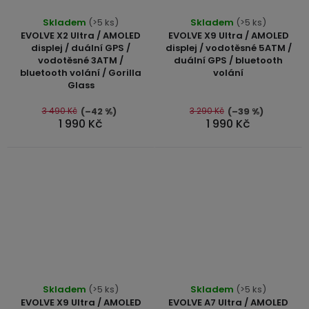
Průměrné
Průměrné
Skladem
(>5 ks)
Skladem
(>5 ks)
hodnocení
hodnocení
EVOLVE X2 Ultra / AMOLED
EVOLVE X9 Ultra / AMOLED
produktu
produktu
displej / duální GPS /
displej / vodotěsné 5ATM /
vodotěsné 3ATM /
duální GPS / bluetooth
je
je
bluetooth volání / Gorilla
volání
5,0
5,0
Glass
z
z
5
5
3 490 Kč
3 290 Kč
(–42 %)
(–39 %)
1 990 Kč
1 990 Kč
hvězdiček.
hvězdiček.
Průměrné
Skladem
(>5 ks)
Skladem
(>5 ks)
hodnocení
EVOLVE X9 Ultra / AMOLED
EVOLVE A7 Ultra / AMOLED