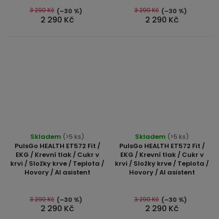
5
3 290 Kč
3 290 Kč
(–30 %)
(–30 %)
2 290 Kč
2 290 Kč
hvězdiček.
Průměrné
Skladem
(>5 ks)
Skladem
(>5 ks)
hodnocení
PulsGo HEALTH ET572 Fit /
PulsGo HEALTH ET572 Fit /
produktu
EKG / Krevní tlak / Cukr v
EKG / Krevní tlak / Cukr v
krvi / Složky krve / Teplota /
krvi / Složky krve / Teplota /
je
Hovory / AI asistent
Hovory / AI asistent
4,5
z
5
3 290 Kč
3 290 Kč
(–30 %)
(–30 %)
2 290 Kč
2 290 Kč
hvězdiček.