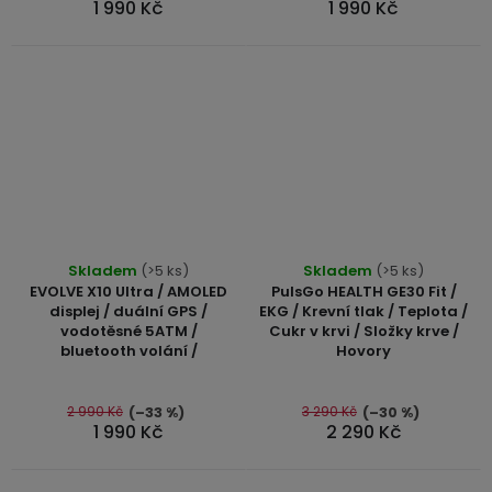
1 990 Kč
1 990 Kč
hvězdiček.
hvězdiček.
USB-
A
/
Lightning
Nabíjecí
adaptéry
USB-
Průměrné
Průměrné
C
Skladem
(>5 ks)
Skladem
(>5 ks)
hodnocení
hodnocení
/
EVOLVE X10 Ultra / AMOLED
PulsGo HEALTH GE30 Fit /
USB-
produktu
produktu
displej / duální GPS /
EKG / Krevní tlak / Teplota /
C
vodotěsné 5ATM /
Cukr v krvi / Složky krve /
je
je
bluetooth volání /
Hovory
5,0
5,0
z
z
USB-
C
5
5
2 990 Kč
3 290 Kč
(–33 %)
(–30 %)
1 990 Kč
2 290 Kč
/
hvězdiček.
hvězdiček.
Lightning