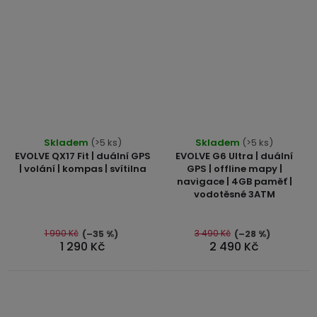
Průměrné
Skladem
(>5 ks)
Skladem
(>5 ks)
hodnocení
EVOLVE QX17 Fit | duální GPS
EVOLVE G6 Ultra | duální
produktu
| volání | kompas | svítilna
GPS | offline mapy |
navigace | 4GB paměť |
je
vodotěsné 3ATM
5,0
z
5
1 990 Kč
3 490 Kč
(–35 %)
(–28 %)
1 290 Kč
2 490 Kč
hvězdiček.