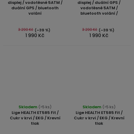
produktu
displej / vodotěsné 5ATM /
displej / duální GPS /
duální GPS / bluetooth
vodotěsné 5ATM /
je
volání
bluetooth volání /
5,0
z
5
3 290 Kč
3 290 Kč
(–39 %)
(–39 %)
1 990 Kč
1 990 Kč
hvězdiček.
Průměrné
Průměrné
Skladem
(>5 ks)
Skladem
(>5 ks)
hodnocení
hodnocení
Lige HEALTH ET585 Fit /
Lige HEALTH ET585 Fit /
produktu
produktu
Cukr v krvi / EKG / Krevní
Cukr v krvi / EKG / Krevní
tlak
tlak
je
je
5,0
4,9