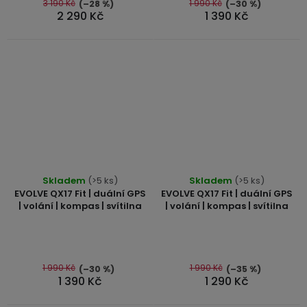
5
3 190 Kč
1 990 Kč
(–28 %)
(–30 %)
2 290 Kč
1 390 Kč
hvězdiček.
Průměrné
Skladem
(>5 ks)
Skladem
(>5 ks)
hodnocení
EVOLVE QX17 Fit | duální GPS
EVOLVE QX17 Fit | duální GPS
produktu
| volání | kompas | svítilna
| volání | kompas | svítilna
je
5,0
z
5
1 990 Kč
1 990 Kč
(–30 %)
(–35 %)
1 390 Kč
1 290 Kč
hvězdiček.