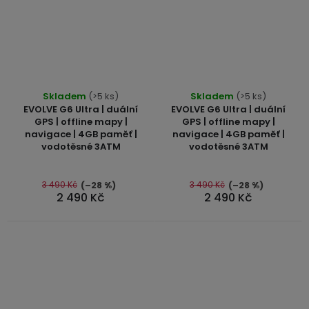
Průměrné
Skladem
(>5 ks)
Skladem
(>5 ks)
hodnocení
EVOLVE G6 Ultra | duální
EVOLVE G6 Ultra | duální
produktu
GPS | offline mapy |
GPS | offline mapy |
navigace | 4GB paměť |
navigace | 4GB paměť |
je
vodotěsné 3ATM
vodotěsné 3ATM
5,0
z
5
3 490 Kč
3 490 Kč
(–28 %)
(–28 %)
2 490 Kč
2 490 Kč
hvězdiček.