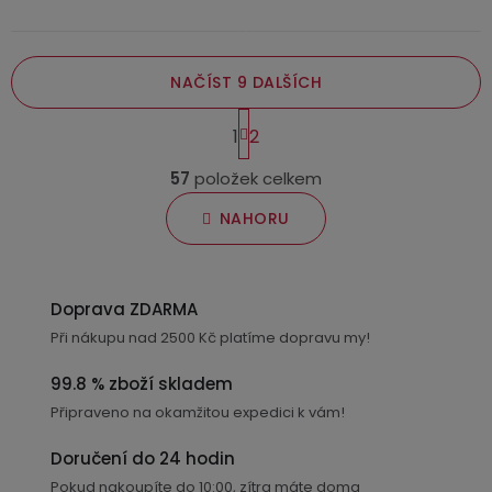
hvězdiček.
hvězdiček.
NAČÍST 9 DALŠÍCH
S
1
2
t
O
r
57
položek celkem
v
á
n
l
NAHORU
k
á
o
d
v
a
á
Doprava ZDARMA
c
n
Při nákupu nad 2500 Kč platíme dopravu my!
í
í
p
99.8 % zboží skladem
r
Připraveno na okamžitou expedici k vám!
v
k
Doručení do 24 hodin
y
Pokud nakoupíte do 10:00, zítra máte doma