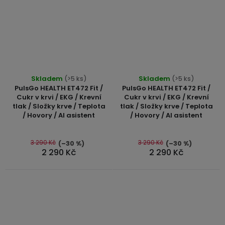
Průměrné
Průměrné
Skladem
(>5 ks)
Skladem
(>5 ks)
hodnocení
hodnocení
PulsGo HEALTH ET472 Fit /
PulsGo HEALTH ET472 Fit /
produktu
produktu
Cukr v krvi / EKG / Krevní
Cukr v krvi / EKG / Krevní
tlak / Složky krve / Teplota
tlak / Složky krve / Teplota
je
je
/ Hovory / AI asistent
/ Hovory / AI asistent
5,0
5,0
z
z
5
5
3 290 Kč
3 290 Kč
(–30 %)
(–30 %)
2 290 Kč
2 290 Kč
hvězdiček.
hvězdiček.