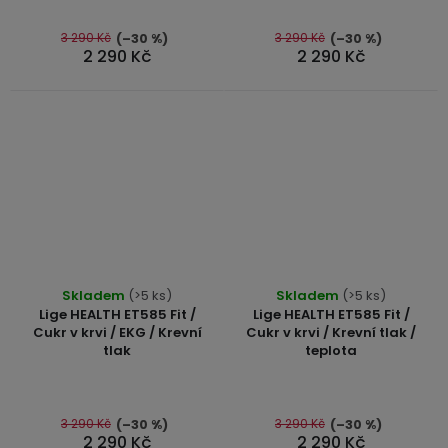
z
z
5
5
3 290 Kč
3 290 Kč
(–30 %)
(–30 %)
2 290 Kč
2 290 Kč
hvězdiček.
hvězdiček.
Průměrné
Průměrné
Skladem
(>5 ks)
Skladem
(>5 ks)
hodnocení
hodnocení
Lige HEALTH ET585 Fit /
Lige HEALTH ET585 Fit /
produktu
produktu
Cukr v krvi / EKG / Krevní
Cukr v krvi / Krevní tlak /
tlak
teplota
je
je
4,6
5,0
z
z
5
5
3 290 Kč
3 290 Kč
(–30 %)
(–30 %)
2 290 Kč
2 290 Kč