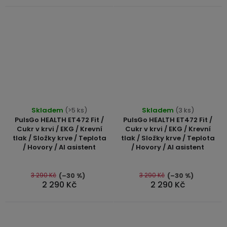
Průměrné
Průměrné
Skladem
(>5 ks)
Skladem
(3 ks)
hodnocení
hodnocení
PulsGo HEALTH ET472 Fit /
PulsGo HEALTH ET472 Fit /
produktu
produktu
Cukr v krvi / EKG / Krevní
Cukr v krvi / EKG / Krevní
tlak / Složky krve / Teplota
tlak / Složky krve / Teplota
je
je
/ Hovory / AI asistent
/ Hovory / AI asistent
4,7
5,0
z
z
5
5
3 290 Kč
3 290 Kč
(–30 %)
(–30 %)
2 290 Kč
2 290 Kč
hvězdiček.
hvězdiček.