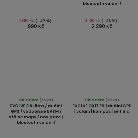
bluetooth volání /
4,6
5,0
z
z
5
5
1 890 Kč
3 190 Kč
(–47 %)
(–28 %)
990 Kč
2 290 Kč
hvězdiček.
hvězdiček.
Průměrné
Skladem
(>5 ks)
Skladem
(>5 ks)
hodnocení
EVOLVE G9 Ultra / duální
EVOLVE QX17 Fit | duální GPS
produktu
GPS / vodotěsné 5ATM /
| volání | kompas | svítilna
offline mapy / navigace /
je
bluetooth volání /
5,0
z