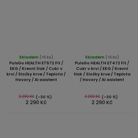
3,5mm
JACK
Redukce
Průměrné
Průměrné
Skladem
(>5 ks)
Skladem
(>5 ks)
hodnocení
hodnocení
PulsGo HEALTH ET572 Fit /
PulsGo HEALTH ET472 Fit /
produktu
produktu
EKG / Krevní tlak / Cukr v
Cukr v krvi / EKG / Krevní
krvi / Složky krve / Teplota /
tlak / Složky krve / Teplota
je
je
Hovory / AI asistent
/ Hovory / AI asistent
5,0
5,0
z
z
5
5
3 290 Kč
3 290 Kč
(–30 %)
(–30 %)
2 290 Kč
2 290 Kč
hvězdiček.
hvězdiček.