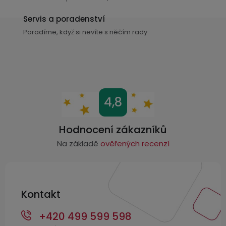
v
ý
Servis a poradenství
p
Poradíme, když si nevíte s něčím rady
i
s
u
Z
4,8
á
p
Hodnocení zákazníků
a
Na základě
ověřených recenzí
t
í
Kontakt
+420 499 599 598