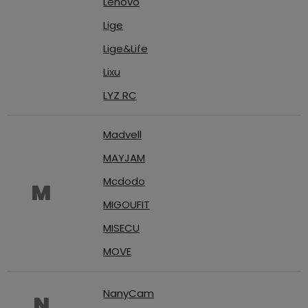
Lenovo
Lige
Lige&Life
Lixu
LYZ RC
Madvell
MAYJAM
Mcdodo
M
MIGOUFIT
MISECU
MOVE
NanyCam
N