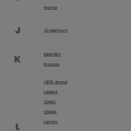
3,5mm
Insma
JACK
J
Redukce
JS Memory
KBAYBO
K
KuuLaa
L900 drone
LAMAX
LDNIO
LEMAX
Lemfo
L