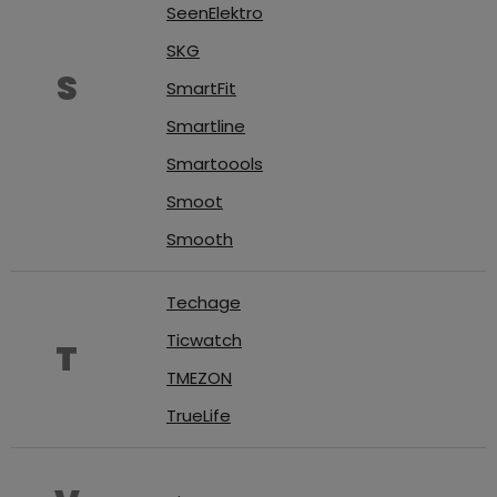
SeenElektro
SKG
S
SmartFit
Smartline
Smartoools
Smoot
Smooth
Techage
Ticwatch
T
TMEZON
TrueLife