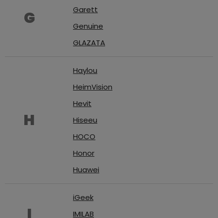
Garett
USB-
G
A
Genuine
/
Lightning
GLAZATA
Nabíjecí
Haylou
adaptéry
HeimVision
Hevit
USB-
H
C
Hiseeu
/
USB-
HOCO
C
Honor
Huawei
USB-
C
/
iGeek
Lightning
I
IMILAB