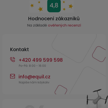
Z
4,8
á
p
Hodnocení zákazníků
a
Na základě
ověřených recenzí
t
í
Kontakt
+420 499 599 598
info
@
equil.cz