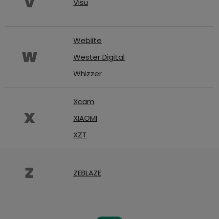
V
Visu
Weblite
W
Wester Digital
Whizzer
Xcam
X
XIAOMI
XZT
Z
ZEBLAZE